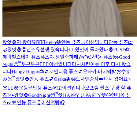
왔엇🦍
저 왔어요✌🏻
😬
Hello😄
안뇽 퓨즈🌙
이션입니다
안뇽 퓨즈🙋
🌙
왔엇🦍
🤓
댄스유선생 왔습니다❤️‍🔥
왔엇이 돌아왔다🦍
FUSE🎂
해피벌스데이 퓨즈
퓨즈야 생일축하해🎉🎂🥳
안뇽 퓨즈!
🤓
Good
Night😴
두근두근❤️‍🔥
😬
이션입니다
다시
치킨이슈 이후 다시 왔습
니다
Happy Happy🎂💕🎉
안니옹 퓨즈💕
오사카 마지막밤
おやす
み😴
왔엇🦍
안뇽 퓨즈💕
Osaka🐙
😬
드자앤승자👑
다시 왔어요⭐️
😎❤️‍🔥
😳
운동끝
안뇽 퓨즈👐🏻
이션입니다
오프팀 릴스 구경 할 퓨
즈?👀
왔엇🦍
GoodNight😴
💙HAPPY U PARTY💙
🌝
안니옹 퓨
즈🍬
💙
안뇽 퓨즈🙂
이션먹빵
🎧