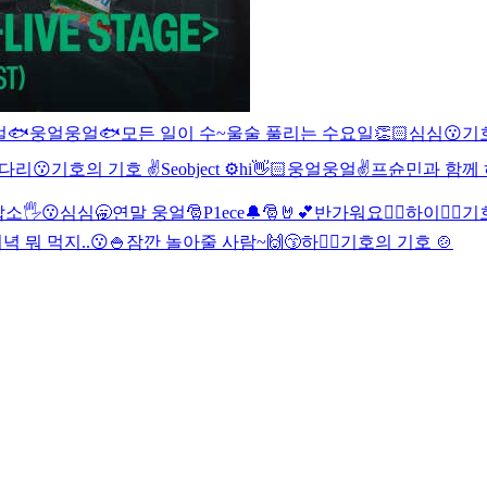
🐟
웅얼웅얼🐟
모든 일이 수~울술 풀리는 수요일👏🏻
심심😗
기호
다리😗
기호의 기호 ✌️
Seobject ⚙️
hi👋🏻
웅얼웅얼✌️
프슌민과 함께 하
소🖐️
😗
심심🥱
연말 웅얼🎅
P1ece🔔🎅🤘💕
반가워요👍🏻
하이✌🏻
기
녁 뭐 먹지..😗🍚
잠깐 놀아줄 사람~🙌😙
하✌🏻
기호의 기호 🍲