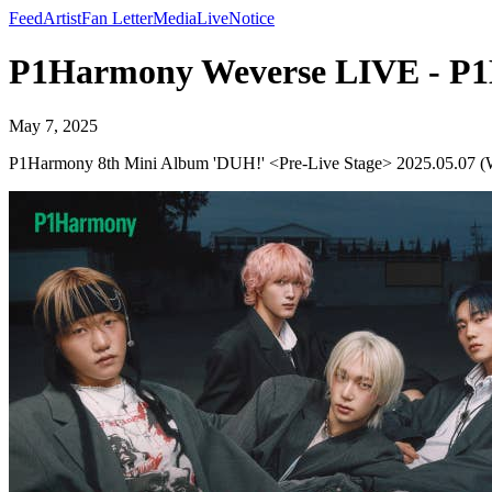
Feed
Artist
Fan Letter
Media
Live
Notice
P1Harmony Weverse LIVE - P
May 7, 2025
P1Harmony 8th Mini Album 'DUH!' <Pre-Live Stage> 2025.05.07 (WED