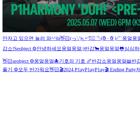
안자고 있으면 놀러 와^^
hi👋🏻
(っ'-')╮=͟͞ ◓⃙⁣˙˚𓆩︎(𐐃 ᵕ 𐐃 )𓆪˚˙
웅얼웅얼
갑소!
Seobject ⚙️
안녕하세요
웅얼웅얼:)
반갑🐂
웅얼웅얼🐸
심심하
👋🏻
seobject ⚙️
웅얼웅얼🐙
기호의 기호 🥖
반갑소
웅얼웅얼📖
반갑
풀기 ⚙️
모두 반가워요👋🏻
🎬2024 P1ayP1ayP1ay🎬 Ending Party
저