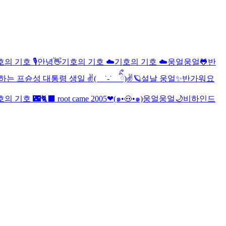
의 기호 🎙️
안녕👋
기호의 기호 ☁️
기호의 기호 ☁️
웅얼웅얼🐸
반
는 프슌성 대통령 생일 ✌( ˙-˙ ིྀ)✌🪐
설날 웅얼✨
반가워요
호의 기호 🌃
🐈‍⬛ root came 2005❤
(๑•🐽•๑)
웅얼웅얼🌙
비하인드