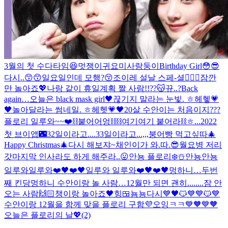
3월의 첫 수다타임😆
멋쟁이귀요미사랑둥이Birthday Girl
😳😎
다시..😙
😙
일요일인데 모행?😚
조이레 설날 스페-셜
🙇🏻‍♀️
잠깐
만 놀아죠💖
나랑 같이 휴일계획 짤 사람!!??
😽
뀨..?
Back
again…
오늘은 black mask girl🖤
끊기지 말라는 눈빛. ㅎ헤헿💗
🖤
놀아달라는 썸네일. ㅎ헤헷💗🖤
20살 수안이는 처음이지???
플로리 일루와~~❤️
⛓붙어어엉⛓
⛓여기여기 붙어라⛓
ㅎ...
2022
첫 브이앱🌃
32일이라고....33일이라고...,,,
붕어빵 먹고싶따
🎄
Happy Christmas🎄
다시 해보쟈~
채인이가 와.따.
😎월요병 저리
갓
마지막 인사라도 하게 해주라..😛
안뇽 플로리❄️☃️
안뇽
안뇽
일루와일루와❤️🖤❤️🖤
일루와 일루와❤️🖤❤️🖤
멍하니…두번
째 킨당
멍하니 수안이랑 놀 사람…
12월만 되면 괜히........
잠 안
오는 사람🙌🏻
챙이랑 놀아죠🖤
힝
🍱뇸뇽
다시
💙🖤
😼💙💙
😼💙
수안이랑 12월을 함께 맞을 플로리 구함💜
오잉
ㅋㅋ💙🧡
💙🧡
오늘은 플로리의 날💖(2)