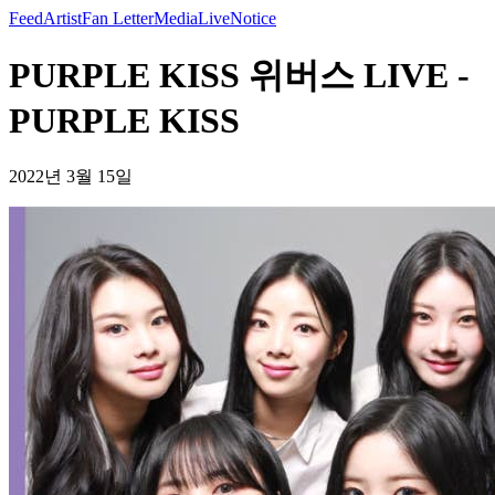
Feed
Artist
Fan Letter
Media
Live
Notice
PURPLE KISS 위버스 LIVE -
PURPLE KISS
2022년 3월 15일