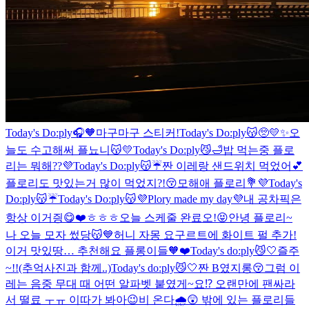
Today's Do:ply🎧🧡
마구마구 스티커!
Today's Do:ply😽🥺💛✨
오
늘도 수고해써 플뇨니😽💛
Today's Do:ply😼🛁
밥 먹는중 플로
리는 뭐해??💜
Today's Do:ply😽☔️
짠 이레랑 샌드위치 먹었어💕
플로리도 맛있는거 많이 먹었지?!😚
모해애 플로리💐💜
Today's
Do:ply😽☔️
Today's Do:ply😽
💜Plory made my day💜
내 공차픽은
항상 이거즹😋❤️ㅎㅎㅎ
오늘 스케줄 완료오!😝
안녕 플로리~
나 오늘 모자 썼당😽💙
허니 자몽 요구르트에 화이트 펄 추가!
이거 맛있땅… 추천해요 플롱이들🧡❤️
Today's do:ply😼🤍
즐주
~!!(추억사진과 함께..)
Today's do:ply😼🤍
짠 B였지롱😚
그럼 이
레는 음중 무대 때 어떤 알파벳 붙였게~요⁉️
오랜만에 팬싸라
서 떨료 ㅜㅠ 이따가 봐아😉
비 온다🌧😲 밖에 있는 플로리들