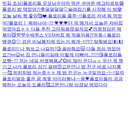
빗길 조심!
플로리들 굿모닝🌞
아까 먹은 귀여운 에그타르트😆
플로리 밥 먹었엉??
후덜덜덜덜🤍
술래잡기를 시작해 이 밤🧟
오늘 날씨 쨩 좋앙🥰❤️ 플로리들 즐주~!!
플로리 저녁 뭐 먹었
어?
플로리ㅣ 뭐하나아~?? 💗💗💗
단 게 땡겨서 오늘은 자바칩
먹었어요ㅎㅎ 다들 추천 고마워용😚잘자요💕
까꿍
정답은 떡
볶이😼💜💜
수박주스 VS자바칩 뭐 먹을까용??
두둥-! 플로리
땡큐😌🤍 검은 비닐봉지에 있는거 뭐게~!!?!!? 맞춰봐요!
⬆️1⬇️2
플로리!! 나 뭐쓰고 나갈까?🧐 골라줘요😽
다들 점심 먹었어
요??👀😋
뉘 집 언니들이길래 이렇게 이뻐어..????😘
플로리들
모행~?? 저는 네일 바꿨쪄욤💅💞
비 많이 온다ㅠㅜ 우산 꼭 챙
기고 나가 플로리 감기 걸려🥺
고은언니 밥 친구 바로 나지롱
~~🥰 히히히
밥 먹는중ㅎㅎ 제 밥 친구는 누구일까요~?~?
잘쟈
플로리덜🌼 좋은 꿈 꿔윳 아이라븅
냐~~옹💗
플로리들이 궁금
해하는 오늘의 도플리🥰
고뚠언니랑 삼겹살 먹었다아