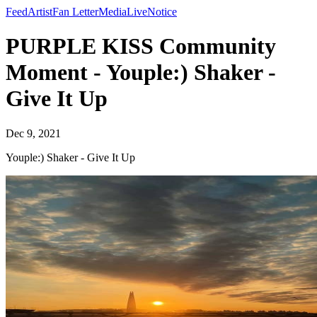
Feed
Artist
Fan Letter
Media
Live
Notice
PURPLE KISS Community
Moment - Youple:) Shaker -
Give It Up
Dec 9, 2021
Youple:) Shaker - Give It Up