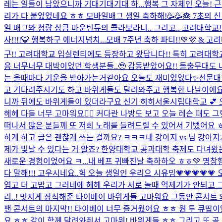
레는 일들이 남았으니까 기대기대기대 하...
행복 그 자체인 오늘!
리가 다 붙었었네요 ㅎㅎ 모바일배그 생일 축하해!🥳🥳🎂 7초의 신 
일 배그와 청량 상큼 마운틴듀의 콜라보라니.. 그리고.. 고려대학교!
사!!!!🐯 행복하구 에너지넘치...
모배 7주년 축하 파티!!💚💜 & 
구!! 고려대학교 입실렌티에도 등장하고 왔답니다!! 특히 고려대학교는
응 너무너무 대박이었던 학생분들..🥹 감동받았어요!! 돌출무대도
는 올때마다 기운을 받아가는거같아요 오늘도 재미있었다✨
선문대학
고 기다려주시기도 하고 바위게들도 달려와주고 행복한 나날이에요...
니까 뒤에도 바위게들이 있더라구요 신기 히히
서울시립대학교 💕 
헤헤 다들 너무 고마워요❤️‍🔥 커다란 나방도 보고 오늘 레슨 때도 
떠나서 많은 분들께 또 저희 노래를 들려드릴 수 있어서 기뻤어요 ㅎ
하게 하고 글은 괜찮게 쓰는 걸까요? ㅋㅋㅋ
내 강아지 vs 님 강아지
제가 빛날 수 있다는 거 알죠? 한양대학교 공과대학 축제도 다녀왔
새로운 경험이었어요 ㅋ...
내 베프 귀빠진날 축하하오 ㅎㅎ💚 명창
다 말해!!! 고우시네요..
헉 오늘 생일인 우리으 시유밍💗💗💗💗
엽고 더 고맙고 그러네에 헤헤 우리가 서로 놀때 억제기가 안되고 그
리..! 멋지게 장식해준 타이베이 바위게들 고마워요 그동안 콘서트 
팬 콘서트의 마지막!! 타이베이 너무 즐거웠어요 ㅎㅎ 원 투 큐땁이
요 ㅎㅎ 같이 함께 달려와줘서 고마워! 바위게들 ㅎㅎ 그리고 또 곧 컴