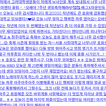
 근처에서 고려대학생분들이 저에게 W사인을 계속 보내줘서 너무 너무
마젠타 올림 ^_^
모배야 7주년 생일축하해🎂🩵🥰🥰 배그X마운틴
!! 오늘도 너무 감사했습니다 최고❤️‍🔥❤️‍🔥 작년에도 큰 호응에
고려대학교 입실렌티!!❤️🐯 오늘 너무 알차고 행복한 하루 였어요!! 
 작년에 이어 두 번째였는데 작년보다 좀 더 여유를 가질 수 있었는지..
 너무 재미있었어요 이제 뛰면서도 기타친다!!!! 젠타언니랑 외나
교 & 청주대학교 축제🫶 오늘도 호응 많이 해주시고 너무 감사했어요
😊 축제 시즌에 힐링을 받는 자^^
서울 시립대학교 너무너무 호응도
오늘은 양갈래를 했어요!! 다들 방방 뛰어주시고 엄청 열기가 뜨거웠어요
그렇구 하루종일 커다란 나방 두 번이나 봤는데 이제 출몰 시기인가...?
ㅎ 호응도 완전 잘 해주시구, 다들 더무 귀여웠다 ㅎㅎ 오늘은 밤에
25th HBD 오늘은 제 25번째 생일이에요! 많은 분들이 축하해주셔
는데 생일 당일이라 그런지 너무 재밌었어요! 비가 왔는데도 불구하고
햄쥐 노래야무지게 하느라 고생이 많어 앞으로도 웃기고 재미지게 잘 살
💗 오늘 하루 아주아주아주 이뽀해줄게 나으 햄찌양 이렇게 매일 얼굴 
냥 폭팔해버려서 그럴수도...크크 너랑 전에 놀다가 웃겨서 거의 운거
와주고 응원해준 모든 바위게들 사랑해요🩵 더 멋있게 자라날 큐떱 앞
알... ㅎㅎ 오늘이 진짜 마지막 퍼즐이었는데 어땠어요 여러분? 마지
백이니까 기대 많이 해줘야 해.....