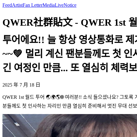
Feed
Artist
Fan Letter
Media
Live
Notice
QWER社群貼文 - QWER 1st 월
투어에요!! 늘 항상 영상통화로 
~~💚 멀리 계신 팬분들께도 첫 
긴 여정인 만큼... 또 열심히 체력보충
2025 年 7 月 18 日
QWER 1st 월드 투어 🌏🌍🌎🌐 여러분!! 소식 들으셨나요? 
분들께도 첫 인사하는 자리인 만큼 열심히 준비해서 멋진 무대 선보일