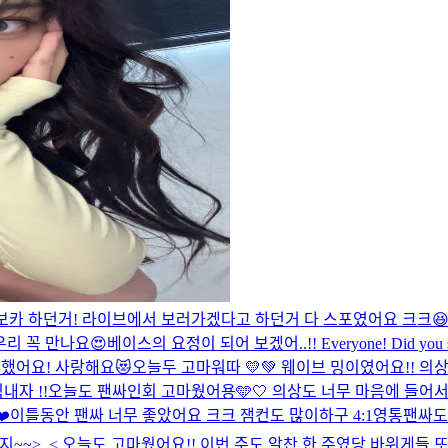
해보카 하던거! 라이브에서 보러가겠다고 하던거 다 스포였어요 크크
😍베이스의 요정이 되어 보겠어..!! Everyone! Did you see t
했어요! 사랑해요😻
오늘두 고마워따 💛💚 웨이브 밍이였어요!! 
내자 !!
오늘도 팬싸인회 고마웠어용🩵🤍 의상도 너무 마음에 들어
️
이틀동안 팬싸 너무 좋았어요 크크 잼컨도 많이하구 4:1영통팬싸
통까지~~>_< 오늘도 고마웠어요!! 이번 주도 알찬 한 주였당 바위게