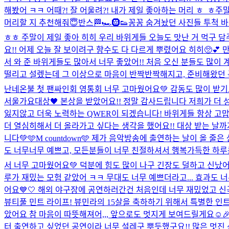
해봤어 ㅋㅋ 어때?! 잘 어울려?! 내가 제일 좋아하는 머리 ㅎ_ㅎ
주말
머리할 지 추천해줘😇
반스🏁🏎️🛞👟
꽁꽁 숨겨놨던 사진들 투척 바
ㅎㅎ 주말이 제일 좋아 히히 우리 바위게들 오늘도 맛난 거 먹구 담주
요!! 어제 오늘 잘 보이려구 향수도 다 다르게 뿌렸어요 히히🥺
서 와 준 바위게들도 많아서 너무 좋았어!! 처음 오신 분들도 많이
떨리고 설렜는데 그 이상으로 마음이 반짝반짝해지고, 준비해왔던 곡들이
난네온불 첫 팬싸인회 영통회 너무 고마웠어요💚 감동도 많이 받기도
서울가요대상🖤 본상을 받았어요!! 정말 감사드립니다 저희가 더 
잃지않고 더욱 노력하는 QWER이 되겠습니다! 바위게들 항상 고맙
더 열심히해서 더 올라가고 싶다는 생각을 했어요!! 대상 받는 날
니다💚
🩵M countdown🩵 제가 음악방송에 출연하는 날이 올 
도 너무너무 예쁘고, 모든분들이 너무 친절하셔서 행복가득한 하루를 
서 너무 고마웠어요💚 덕분에 힘도 많이 나구 긴장도 덜하고 신났어
루가 재밌는 모험 같았어 ㅋㅋ 무대도 너무 예쁘더라고... 효과도 너무
어요💙🤍 해외 야구장에 공연하러간건 처음인데 너무 재밌었고 
뷰티풀 민트 라이프! 뷰민라의 15살을 축하하기 위해서 특별한 
았어요 참 마음이 따뜻해져어,,, 앞으로도 멋지게 보여드릴게요☺️
터 출연하고 싶었던 공연이라 너무 설레구 뿌듯했구요!! 많은 멋진