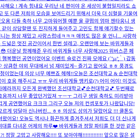
사해요 ! 계속 힘내요 우리
난 네 편이야 온 세상이 불협일지라도 쇼
나고 또 다른 저희의 모습을 보여드리기 위해서 더욱 더 심혈을 기울여
오용 다들 축하 너무 고마워어
젤 예뿐 울 큐떱의 엄마 젠타웅니 생
 같이 상담할땐 또 진지하게 들어주고 고민도 함께 얘기할수 있는
언니는 항상 재밌고 사랑스럽네ㅋㅋㅋ 애정도 많은 울 언니... 사랑하
너무 드넓은 멋진 공간이어서 한번 설레고, 오랜만에 보는 바위게들과
요 😳 더운날 함께해준 우리 바위게들 너무 사랑해
2025 위버스콘 페
 이벤트 슬로건 진짜 모에요 (´°̥̥̥̥̥̥̥̥ω°̥̥̥̥̥̥̥̥｀) 감동
 상큼한 야외 무대에서 넘 재미있게~ 즐기고 왔어요 ㅎㅎ 풍경도
청이었는데 의상 너무 예쁘죠 헤헤!!
오늘은 조선대학교 & 순천대학
이 호응 해주시고 ㅠㅠ 우리 바위게들 맹키로(?) 어이 어이! 이것도
카메라까지 모든게 완벽했던 조선대학교💕순천대학교💕 두번째로
 호응까지 너무 좋았던거있져 ㅜㅡㅜ 그리구 생일 축하도 미리받아
겁게 공연했어요 크크크 그리구 오늘 저의 컨셉포토가 나왔답니당!
르게 덩달아 신나버린... ㅎㅎ 의상도 상의가 달랐어요 !!! 쿨톤도
녀왔어요! 오늘도 역시나 화끈하게 즐겨주셔서 저희도 더 더 신나게
대를 다녀온 어제의 하루❤️ 바위게들과 정말 파티를 한 것만 같은
고맙고 사랑해요!!!! 또 보아야해!!!!!!!!!!!!! 앞으로 많은 설