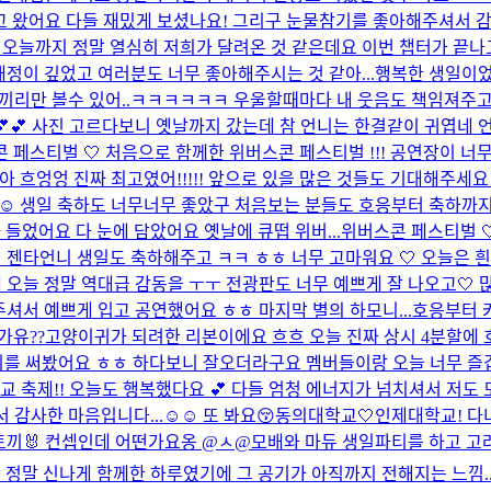
고 왔어요 다들 재밌게 보셨나요! 그리구 눈물참기를 좋아해주셔서 감
... 오늘까지 정말 열심히 저희가 달려온 것 같은데요 이번 챕터가 끝
정이 깊었고 여러분도 너무 좋아해주시는 것 같아...
행복한 생일이었
리끼리만 볼수 있어..ㅋㅋㅋㅋㅋㅋ 우울할때마다 내 웃음도 책임져주고
💕💕 사진 고르다보니 옛날까지 갔는데 참 언니는 한결같이 귀엽네 
스콘 페스티벌 🤍 처음으로 함께한 위버스콘 페스티벌 !!! 공연장이 
다아 흐엉엉 진짜 최고였어!!!!! 앞으로 있을 많은 것들도 기대해주세
축하도 너무너무 좋았구 처음보는 분들도 호응부터 축하까지 행복했던 공연이었어요
들었어요 다 눈에 담았어요 옛날에 큐떱 위버...
위버스콘 페스티벌 
 젠타언니 생일도 축하해주고 ㅋㅋ ㅎㅎ 너무 고마워요 🤍 오늘은 흰
오늘 정말 역대급 감동을 ㅜㅜ 전광판도 너무 예쁘게 잘 나오고🤍 많
 주셔서 예쁘게 입고 공연했어요 ㅎㅎ 마지막 별의 하모니...
호응부터 
가유??고양이귀가 되려한 리본이에요 흐흐 오늘 진짜 상시 4분할에
를 써봤어요 ㅎㅎ 하다보니 잘오더라구요 멤버들이랑 오늘 너무 즐
 축제!! 오늘도 행복했다요 💕 다들 엄청 에너지가 넘치셔서 저도 모
감사한 마음입니다...☺️☺️ 또 봐요😚
동의대학교🤍인제대학교! 다
 토끼🐰 컨셉인데 어떤가요옹 @ㅅ@
모배와 마듀 생일파티를 하고 고려
말 신나게 함께한 하루였기에 그 공기가 아직까지 전해지는 느낌..?! 정말 