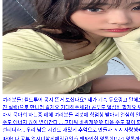
여러분들! 월드투어 공지 뜬거 보셨나요? 제가 계속 듀오링고 말
진 실력!으로 만나러 갈게요 기대해주세요! 공부도 열심히 할게요 우리 꼭 만나요
아서 묶아희 하는중 헤헤 여러분들 덕분에 힘엄청 받아서 열심히 일
주도 에너지 많이 받아간다 ... 고마워 바위게💚💚 다음 주도 같이 힘
설레더라... 우리 남은 시간도 재밌게 추억으로 만들자 ㅎㅎ 사랑행❤
따아! 나 공부 열시미할게에
일요일🍅 팬싸인회 영통회!! 4:1 영