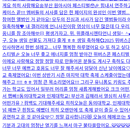
게요 히히 사랑해요🌼
부산 원아시아 페스티벌🥹🎉 힘내서 연주하
케이스 끝!!! 멤버들의 서사를 담은 한 페이지의 완성인 이번 앨범
참여한 앨범인 거 같아요! 모두의 진심과 서사가 담긴 앨범들이라 애
일축하해💖 내 갤러리에 언니사진이랑 영상이 너무 많은데 다 우
웅니를 참 조아해🫶🏻 평생가자고. 위. 위플래시
젠타언니 생일^_^
구. 오늘 생일 선물도 가져다 줄게 ㅎㅎ 생일 축하해💞
2025 위버
인사하면서 한번 설레고... 너무 행복한 하루였어요 🐶 또 하고 싶
스티벌🎉 오늘 너무 좋고 에너지를 엄청 받아간 위버스콘 페스티벌☺️ 생일 
이에요 사랑해요 정말 정말 따로 만들어온 분들도 계시구 축하도 다 
너무 너무 예쁘고 호응도 너무 잘 해주셔서 덩달아 신난 날이에요🤍
교 축제였어요! 이번 상반기 시즌 마지막 대학 축제 스케줄이었는데 
해주고 !!!! ㅎㅎ 엄청 큰 목소리였어요!!! 그리구 유니폼도 키링도
가는 학교도 있어서 일부러 머리를 엄청 새롭게해봤어요 크크 어떤
서 햅삐!!
동의대학교와 인제대학교! 부산과 김해라서 열심히 사투리
어떤가유 ? 컴백도 기대해주세요 히히
오늘은 동의대학교, 인제대학교
넘 예쁘구 흰청도 예뻤더 히히 오랜만에 또 축제 같이 즐길 수 있어서 
공연하고 온 것 같아요🩵🤍 정말 감사합니다😻 오늘의 헤메코!는
기분과 고대의 엄청난 열기를 느껴서 마구 불타올랐어요..🐯🐯🐯🐯 정