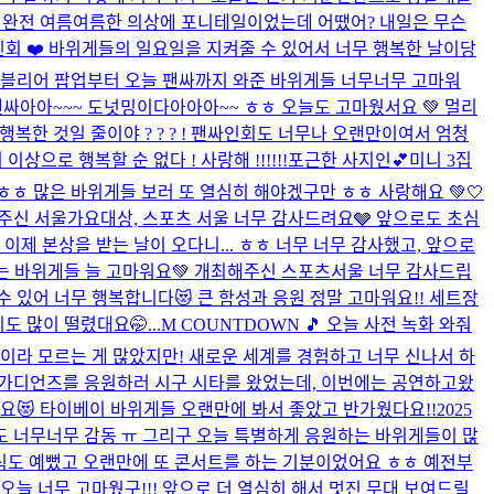
💙 완전 여름여름한 의상에 포니테일이었는데 어땠어? 내일은 무슨
회 ❤️ 바위게들의 일요일을 지켜줄 수 있어서 너무 행복한 날이당
블리어 팝업부터 오늘 팬싸까지 와준 바위게들 너무너무 고마워
싸아아~~~ 도넛밍이다아아아~~ ㅎㅎ 오늘도 고마웠서요 💚 멀리
행복한 것일 줄이야 ? ? ? ! 팬싸인회도 너무나 오랜만이여서 엄청
로 행복할 순 없다 ! 사랑해 !!!!!!
포근한 사지인💕
미니 3집
 ㅎㅎ 많은 바위게들 보러 또 열심히 해야겠구만 ㅎㅎ 사랑해요 💚
🤍
주신 서울가요대상, 스포츠 서울 너무 감사드려요🩶 앞으로도 초심
희가 이제 본상을 받는 날이 오다니... ㅎㅎ 너무 너무 감사했고, 앞으로
주는 바위게들 늘 고마워요💚 개최해주신 스포츠서울 너무 감사드립
 수 있어 너무 행복합니다😻 큰 함성과 응원 정말 고마워요!! 세트장
 많이 떨렸대요🤭...
M COUNTDOWN 🎵 오늘 사전 녹화 와줘
송이라 모르는 게 많았지만! 새로운 세계를 경험하고 너무 신나서 하
 푸본 가디언즈를 응원하러 시구 시타를 왔었는데, 이번에는 공연하고왔
요😻 타이베이 바위게들 오랜만에 봐서 좋았고 반가웠다요!!
2025
도 너무너무 감동 ㅠ 그리구 오늘 특별하게 응원하는 바위게들이 많
 장식도 예뻤고 오랜만에 또 콘서트를 하는 기분이었어요 ㅎㅎ 예전부
늘 너무 고마웠구!!! 앞으로 더 열심히 해서 멋진 무대 보여드릴