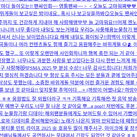
마다 돌아오는!! 팬싸인회~~ 영통팬싸~~ >_< 오늘도 고마워쪄💙
위게들이 보고싶은 밤이네요.. 혹시 나 보고싶을까봐😏
오늘도 팬싸인
까지 또 건강하게 지내야 해 사랑해앵💚💚 늘 고마워요!!!
어제 젠노
 만나니까 너무 좋다아 내일도 보는거에요 우리🥳 사룽해용
눈물참기 팬
 계셔서 신나는 날이었습니다요 헤헤 내일도 화이팅구!!
컴백이 이렇게 
나 여러 컨텐츠들도 함께 즐기고 응원해주는 바위게들 🐶🫂 이 이상으
 했구... 또 이렇게 오랜만에 사인회하니까 행복 충전 되는 거 같아
성장했고, 너무나도 과분한 사랑을 받고있다는걸 다시 한번 느끼게 해
구 사랑해😻🩵
SMA 2025 💚 본상 수상!! 너무 감사드립니다! 저
까지 열심히 하겠습니다 💚 항상 도움 주시는 모든 분들과 곁에 있어
줄은 상상도 못했는데.. 소중한 바위게들 덕분에 이런 즐거운 경험도 해볼
보낸 것 같아요!! 잊지못할 추억이다…⭐️ (까망이 어땠나요? 까망이도
 ㅎㅎ 응원법도 잘 외웠더라구 ㅋㅋ 기특해요 기특해🥹 첫 음악 방
 예쁘구 우리도 너무 잘 나온 것 같아요 뿌...
g pop!! 저번에도
신곡 눈물참기랑 디데이! 해외팬분들에게도 보여드릴 수 있어서 기뻤어
인트로와 디데이를 준비해왔어요! 노래가 나온지 얼마 안되었는데 떼창

뷰티풀 민트 라이프 2025 🌼 호응두 많이 해주시구, 마이크에 꽃
 선배님들께서도 공연하시는 무대여서 긴장도 되었던 것 같아요 ㅎㅎ 오