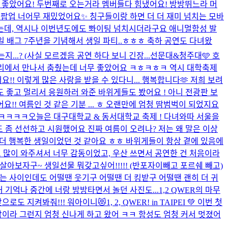
 좋았어요! 두번째로 오는거라 멤버들다 힘냈어요! 방방뛰느라 머
듀 팝업 너어무 재밌었어요✨ 칭구들이랑 하면 더 더 재미 넘치는 모바
 감동했는데, 역시나 이번년도에도 뽜이팅 넘치시더라구요 애니멀함성 발
모바일 배그 7주년을 기념해서 생일 파티..ㅎㅎㅎ 축하 공연도 다녀왔
.? (사실 모르겠음 공연 하다 보니 긴장...
선문대&청주대🩵 호
무다리에서 만나서 춤췄는데 너무 좋았어요 ㅋㅎㅋㅎㅋ 역시 대학축제
!! 이렇게 많은 사랑을 받을 수 있다니... 행복합니다🫶 저희 보려
 좋고 멀리서 응원하러 와준 바위게들도 봤어요 ! 아니 전광판 보
!! 여름인 것 같은 기분 ... ㅎ 오랜만에 엄청 땀범벅이 되었지요
 ㅋㅋㅋㅋ
오늘은 대구대학교 & 동서대학교 축제 ! 다녀와따 서울을
도 좀 선선하고 시원했어요 진짜 여름이 오려나? 저는 왜 말은 이상
서 더 행복한 생일이었던 것 같아요 ㅎㅎ 바위게들이 항상 곁에 있음에
 많이 와주셔서 너무 감동이었고, 우산 쓰면서 공연한 건 처음이라
아보자구~ 생일선물 뭐갖고싶어!!!!! (반포자이빼고 포르쉐 빼고)
보는 사이인데도 어떨땐 웃기구 어떨땐 더 킹받구 어떨땐 괜히 더 귀
 기억나 중간에 너랑 방방타면서 놀던 사진도...
1,2 QWER의 마무
으로도 지켜봐줘!!! 워아이니😻
1, 2, QWER! in TAIPEI 💚 이번 첫
막이라 그런지 엄청 신나게 하고 왔어 ㅋㅋ 함성도 엄청 커서 멋졌어