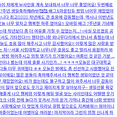
들이 저에게 W사인을 계속 보내줘서 너무 너무 좋았어요! 두번째로
7주년 생일축하해🎂🩵🥰🥰 배그X마운틴듀 팝업 너어무 재밌었어
 최고❤️‍🔥❤️‍🔥 작년에도 큰 호응에 감동했는데, 역시나 이번년도
 오늘 너무 알차고 행복한 하루 였어요!! 모바일 배그 7주년을 기념해
 작년보다 좀 더 여유를 가질 수 있었는지...? (사실 모르겠음 공
면서도 기타친다!!!! 젠타언니랑 외나무다리에서 만나서 춤췄는데 너
늘도 호응 많이 해주시고 너무 감사했어요!! 이렇게 많은 사랑을 받
 자^^
서울 시립대학교 너무너무 호응도 좋고 멀리서 응원하러 와
방방 뛰어주시고 엄청 열기가 뜨거웠어요!! 여름인 것 같은 기분 ...
번이나 봤는데 이제 출몰 시기인가...? ㅋㅋㅋㅋ
오늘은 대구대학교
 다들 더무 귀여웠다 ㅎㅎ 오늘은 밤에도 좀 선선하고 시원했어요 진
째 생일이에요! 많은 분들이 축하해주셔서 더 행복한 생일이었던 것 같아
무 재밌었어요! 비가 왔는데도 불구하고 많이 와주셔서 너무 감동이
생이 많어 앞으로도 웃기고 재미지게 잘 살아보자구~ 생일선물 뭐갖
이뽀해줄게 나으 햄찌양 이렇게 매일 얼굴 보는 사이인데도 어떨땐 웃기
.크크 너랑 전에 놀다가 웃겨서 거의 운거 기억나 중간에 너랑 방방타
 사랑해요🩵 더 멋있게 자라날 큐떱 앞으로도 지켜봐줘!!! 워아이니
짜 마지막 퍼즐이었는데 어땠어요 여러분? 마지막이라 그런지 엄청 신나게 하