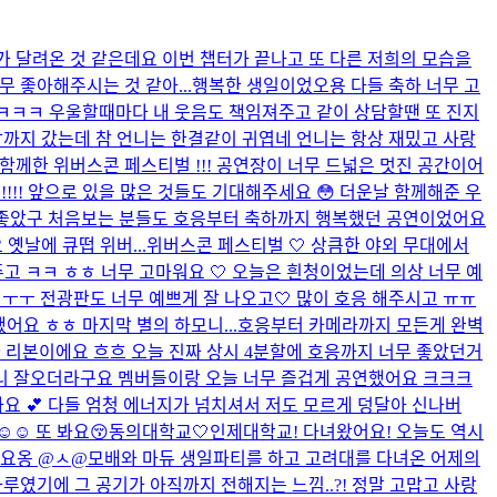
희가 달려온 것 같은데요 이번 챕터가 끝나고 또 다른 저희의 모습을
 좋아해주시는 것 같아...
행복한 생일이었오용 다들 축하 너무 고
ㅋㅋㅋㅋ 우울할때마다 내 웃음도 책임져주고 같이 상담할땐 또 진지
옛날까지 갔는데 참 언니는 한결같이 귀엽네 언니는 항상 재밌고 사랑
로 함께한 위버스콘 페스티벌 !!! 공연장이 너무 드넓은 멋진 공간이어
!!!! 앞으로 있을 많은 것들도 기대해주세요 😳 더운날 함께해준 우
너무 좋았구 처음보는 분들도 호응부터 축하까지 행복했던 공연이었어요
요 옛날에 큐떱 위버...
위버스콘 페스티벌 🤍 상큼한 야외 무대에서
고 ㅋㅋ ㅎㅎ 너무 고마워요 🤍 오늘은 흰청이었는데 의상 너무 예
ㅜㅜ 전광판도 너무 예쁘게 잘 나오고🤍 많이 호응 해주시고 ㅠㅠ
했어요 ㅎㅎ 마지막 별의 하모니...
호응부터 카메라까지 모든게 완벽
 리본이에요 흐흐 오늘 진짜 상시 4분할에 호응까지 너무 좋았던거
니 잘오더라구요 멤버들이랑 오늘 너무 즐겁게 공연했어요 크크크
요 💕 다들 엄청 에너지가 넘치셔서 저도 모르게 덩달아 신나버
️☺️ 또 봐요😚
동의대학교🤍인제대학교! 다녀왔어요! 오늘도 역시
가요옹 @ㅅ@
모배와 마듀 생일파티를 하고 고려대를 다녀온 어제의
하루였기에 그 공기가 아직까지 전해지는 느낌..?! 정말 고맙고 사랑