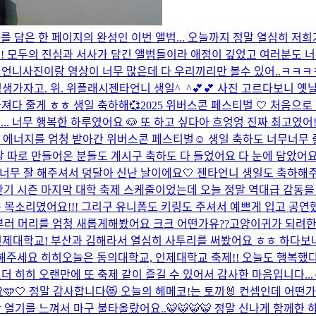
사를 담은 한 페이지의 완성인 이번 앨범... 오늘까지 정말 열심히 저
! 모두의 진심과 서사가 담긴 앨범들이라 애정이 깊었고 여러분도 너무
에 언니사진이랑 영상이 너무 많은데 다 우리끼리만 볼수 있어..ㅋㅋ
평생가자고. 위. 위플래시
젠타언니 생일^_^💕💕 사진 고르다보니 
가져다 줄게 ㅎㅎ 생일 축하해💞
2025 위버스콘 페스티벌 🤍 처음으
. 너무 행복한 하루였어요 🐶 또 하고 싶다아 흐엉엉 진짜 최고였어!
 좋고 에너지를 엄청 받아간 위버스콘 페스티벌☺️ 생일 축하도 너무
사랑해요 정말 정말 따로 만들어온 분들도 계시구 축하도 다 들었어요 다 눈에 담았어
 너무 잘 해주셔서 덩달아 신난 날이에요🤍 젠타언니 생일도 축하해주
기 시즌 마지막 대학 축제 스케줄이었는데 오늘 정말 역대급 감동을 
청 큰 목소리였어요!!! 그리구 유니폼도 키링도 주셔서 예쁘게 입고 공연
부러 머리를 엄청 새롭게해봤어요 크크 어떤가유??고양이귀가 되려한
제대학교! 부산과 김해라서 열심히 사투리를 써봤어요 ㅎㅎ 하다보
대해주세요 히히
오늘은 동의대학교, 인제대학교 축제!! 오늘도 행복했다
뻤더 히히 오랜만에 또 축제 같이 즐길 수 있어서 감사한 마음입니다...☺
🩵🤍 정말 감사합니다😻 오늘의 헤메코!는 토끼🐰 컨셉인데 어떤
열기를 느껴서 마구 불타올랐어요..🐯🐯🐯🐯 정말 신나게 함께한 