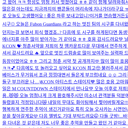
고 왔어 ㅋㅋ 함성도 엄청 커서 멋졌어요 ㅎㅎ 같이 함께 달려와줘서 
많은걸 아는데도 지금까지의 팬콘들이 머리속에 지나가더라구요 ㅠ
로 오늘도 고생했어요 ! 좋은 하루 보내고있니?이거를 연습했거든요 
시구⚾️ 오늘은 Fubon Guardians 라고 하는 멋진 팀의 시구
던지는걸 보면서 피식 했겠죠..? 다음에 또 시구를 하게된다면 동
에너지를 아주 많이 받아가는 거 같아요 ㅎㅎ 호응 감사드려요💚 날
KCON 💝 청춘서약을 저희의 첫 엠카운트다운 무대에서 연주하게 
셔서 감사드려요 🔥 앞으로 멋진 드럼솔로 많이 보여주는 실력파 드
등장이었어요 ㅎㅎ 그리고 청춘 서약 첫 공개까지🫶 많이 많이 
ㅋㅋ💕 다음에도 또 놀러오고 싶어요 KCON 최고🥺 불러주셔서 감.
베이스가 무거워서 조금 낑낑대면서 들은게 부끄럽네요 ☺️☺️ 그리
들구 부끄러운 나…)
KCON 아티스트 스테이지💙 많은 호응 고마워
일은 M COUNTDOWN 스테이지에서 만나요💚 오늘 이후로 저희를
용..😻😻 오늘 엄청나게 크게 환호해주시던 미소녀 관객분들 덕분
들렸을지 걱정입니다😿 내일의 무대도 화이팅해서 찢어버릴게요!!!! 
행복하게 연주한 추억이 생긴거같아요 특히 오늘 오사카는 시연언니에
분을 찾아갈게요🩵 다음 앨범도 기대 부탁드려요🤭 다들 굿밤!...
바
을 다녀온 것 같은데 저도 너무 좋은 추억을 만들고 왔던 거 같아요