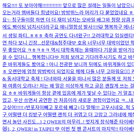
해요!!!! 또 보아야해!!!!!!!!!!!!! 앞으로 많은 설레는 일들이 남았
오는거라 멤버들다 힘냈어요! 방방뛰느라 머리가 다 붙었었네요 ㅎㅎ 모
요✨ 칭구들이랑 하면 더 더 재미 넘치는 모바일 배그와 청량 상큼 마운
에도 뽜이팅 넘치시더라구요 애니멀함성 발사!!!!🐯 행복하구 에너지
서 생일 파티..ㅎㅎㅎ 축하 공연도 다녀왔구!! 고려대학교 입실렌티
연 하다 보니 긴장...
선문대&청주대🩵 호응 너무너무 대박이었던 학
무 좋았어요 ㅋㅎㅋㅎㅋ 역시 대학축제는 올때마다 기운을 받아
을 수 있다니... 행복합니다🫶 저희 보려고 기다려주시기도 하고 바
준 바위게들도 봤어요 ! 아니 전광판 보니까 뒤에도 바위게들이 있
ㅎ 오랜만에 엄청 땀범벅이 되었지요 헤헤 다들 너무 고마워요❤️‍🔥
& 동서대학교 축제 ! 다녀와따 서울을 떠나서 많은 분들께 또 저희
짜 여름이 오려나? 저는 왜 말은 이상하게 하고 글은 괜찮게 쓰는 
요 ㅎㅎ 바위게들이 항상 곁에 있음에 제가 빛날 수 있다는 거 알
었고, 우산 쓰면서 공연한 건 처음이라 새로운 경험이었어요 ㅋ...
내
고싶어!!!!! (반포자이빼고 포르쉐 빼고) 다 말해!!! 고우시네요..
헉 
구 어떨땐 더 킹받구 어떨땐 괜히 더 귀엽고 더 고맙고 그러네에 헤
면서 놀던 사진도...
1,2 QWER의 마무리..! 멋지게 장식해준 타
😻
1, 2, QWER! in TAIPEI 💚 이번 첫 팬 콘서트의 마지