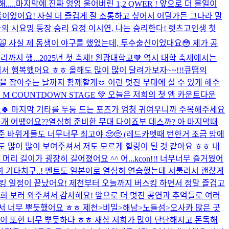
...
마지막에 진짜 엉엉 울어버린 1,2 QWER ! 앞으로 더 볼일이
었어요! 사실 더 즐겁게 잘 소통하고 싶어서 어딜가든 그나라 말
ans 시타의 시요밍 등장 승리 요정 이시연. 나는 승리한다! 렛츠고
인생 첫
요🙀 사실 제 동생이 야구를 했었는데, 투수출신이었대요😳 제가 공
까지 했...
2025년 첫 축제! 원광대학교🧡 역시 대학 축제에서는
서 행복했어요 ㅎㅎ 올해도 많이 많이 달려가보자~~!!!
큐떱의
을 잡아주는 날까지 함께할게🫶 이런 멋진 무대에 설 수 있게 해주
AN M COUNTDOWN STAGE 💚 오늘은 저희의 첫 엠 카운트다운
🍀 마지막 기타를 두둥 드는 포즈가 엄청 귀여우니까 주목해주세요
 첫공개 어땠어요??열심히 준비한 무대 다이죠부 데스까? 아 마지막때
 바위게들도 너무너무 최고야 🥺🥺 (레드카펫때 턴한거 조금 맘에
소도 많이 많이 보여주셔서 저도 모르게 힐링이 된 것 같아요 ㅎㅎ 내
머리 길이가 굉장히 길어졌어요 ^^ 어...
kcon!!! 너무너무 즐거웠어
심히 기타치구..! 멘트도 일본어로 열심히 연습했는데 서툴러서 괜찮게
스킹 일정이 끝났어요! 제천부터 오늘까지 버스킹 하면서 정말 즐겁고
희 보러 와주셔서 감사해요! 앞으로 더 멋진 공연과 추억들로 여러
셔서 너무 뿌듯했어요 ㅎㅎ 제천>비밀>해남>노들섬>오사카 많은 곳
 이 또한 너무 뿌듯하다 ㅎㅎ 새삼 저희가 많이 단단해지고 돈독해