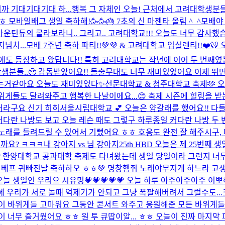
으니까 기대기대기대 하...
행복 그 자체인 오늘! 근처에서 고려대학생분
바일배그 생일 축하해!🥳🥳🎂 7초의 신 마젠타 올림 ^_^
모배야 
틴듀의 콜라보라니.. 그리고.. 고려대학교!!! 오늘도 너무 감사했습니다
넘치...
모배 7주년 축하 파티!!💚💜 & 고려대학교 입실렌티!!❤️
에도 등장하고 왔답니다!! 특히 고려대학교는 작년에 이어 두 번째였는데
생분들..🥹 감동받았어요!! 돌출무대도 너무 재미있었어요 이제 뛰
가는거같아요 오늘도 재미있었다✨
선문대학교 & 청주대학교 축제🫶 오
위게들도 달려와주고 행복한 나날이에요...😊 축제 시즌에 힐링을 받는
더라구요 신기 히히
서울시립대학교 💕 오늘은 양갈래를 했어요!! 다들 
 커다란 나방도 보고 오늘 레슨 때도 그렇구 하루종일 커다란 나방 두 
 노래를 들려드릴 수 있어서 기뻤어요 ㅎㅎ 호응도 완전 잘 해주시구,
걸까요? ㅋㅋㅋ
내 강아지 vs 님 강아지
25th HBD 오늘은 제 25번
죠? 한양대학교 공과대학 축제도 다녀왔는데 생일 당일이라 그런지 너
 베프 귀빠진날 축하하오 ㅎㅎ💚 명창햄쥐 노래야무지게 하느라 고
오늘 생일인 우리으 시유밍💗💗💗💗💗 오늘 하루 아주아주아주 
헤 우리가 서로 놀때 억제기가 안되고 그냥 폭팔해버려서 그럴수도..
이베이 바위게들 고마워요 그동안 콘서트 와주고 응원해준 모든 바위게들
막!! 타이베이 너무 즐거웠어요 ㅎㅎ 원 투 큐땁이알... ㅎㅎ 오늘이 진