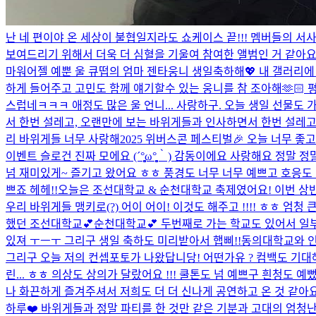
난 네 편이야 온 세상이 불협일지라도 쇼케이스 끝!!! 멤버들의 서
보여드리기 위해서 더욱 더 심혈을 기울여 참여한 앨범인 거 같아요
마워어
젤 예뿐 울 큐떱의 엄마 젠타웅니 생일축하해💖 내 갤러리
하게 들어주고 고민도 함께 얘기할수 있는 웅니를 참 조아해🫶🏻 
스럽네ㅋㅋㅋ 애정도 많은 울 언니... 사랑하구. 오늘 생일 선물도 
서 한번 설레고, 오랜만에 보는 바위게들과 인사하면서 한번 설레고..
리 바위게들 너무 사랑해
2025 위버스콘 페스티벌🎉 오늘 너무
이벤트 슬로건 진짜 모에요 (´°̥̥̥̥̥̥̥̥ω°̥̥̥̥̥̥̥̥｀) 감동이에요 
넘 재미있게~ 즐기고 왔어요 ㅎㅎ 풍경도 너무 너무 예쁘고 호응도
쁘죠 헤헤!!
오늘은 조선대학교 & 순천대학교 축제였어요! 이번 상반
우리 바위게들 맹키로(?) 어이 어이! 이것도 해주고 !!!! ㅎㅎ 엄
했던 조선대학교💕순천대학교💕 두번째로 가는 학교도 있어서 일
있져 ㅜㅡㅜ 그리구 생일 축하도 미리받아서 햅삐!!
동의대학교와 인
그리구 오늘 저의 컨셉포토가 나왔답니당! 어떤가유 ? 컴백도 기
린... ㅎㅎ 의상도 상의가 달랐어요 !!! 쿨톤도 넘 예쁘구 흰청도 예
나 화끈하게 즐겨주셔서 저희도 더 더 신나게 공연하고 온 것 같아요
하루❤️ 바위게들과 정말 파티를 한 것만 같은 기분과 고대의 엄청난 