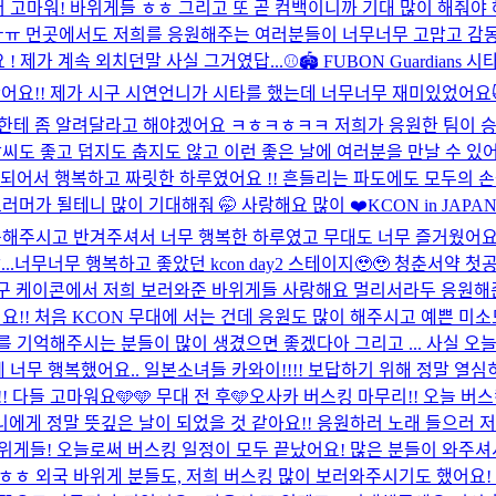
고마워! 바위게들 ㅎㅎ 그리고 또 곧 컴백이니까 기대 많이 해줘야 해..
ㅠ 먼곳에서도 저희를 응원해주는 여러분들이 너무너무 고맙고 감동이
! 제가 계속 외치던말 사실 그거였답...
⚾️🏟️ FUBON Guardi
를 다녀왔어요!! 제가 시구 시연언니가 시타를 했는데 너무너무 재미있었어
생한테 좀 알려달라고 해야겠어요 ㅋㅎㅋㅎㅋㅋ 저희가 응원한 팀이 승리
씨도 좋고 덥지도 춥지도 않고 이런 좋은 날에 여러분을 만날 수 있어
되어서 행복하고 짜릿한 하루였어요 !! 흔들리는 파도에도 모두의 손
러머가 될테니 많이 기대해줘 🤭 사랑해요 많이 ❤️
KCON in JAP
호응해주시고 반겨주셔서 너무 행복한 하루였고 무대도 너무 즐거웠어요
..
너무너무 행복하고 좋았던 kcon day2 스테이지🥹🥹 청춘서약
구 케이콘에서 저희 보러와준 바위게들 사랑해요 멀리서라두 응원해준
요!! 처음 KCON 무대에 서는 건데 응원도 많이 해주시고 예쁜 미
 기억해주시는 분들이 많이 생겼으면 좋겠다아 그리고 ... 사실 오늘 
에 너무 행복했어요.. 일본소녀들 카와이!!!! 보답하기 위해 정말 열
다들 고마워요🩵🩵 무대 전 후🩵
오사카 버스킹 마무리!! 오늘 버
게 정말 뜻깊은 날이 되었을 것 같아요!! 응원하러 노래 들으러 저
위게들! 오늘로써 버스킹 일정이 모두 끝났어요! 많은 분들이 와주
 ㅎㅎ 외국 바위게 분들도, 저희 버스킹 많이 보러와주시기도 했어요!