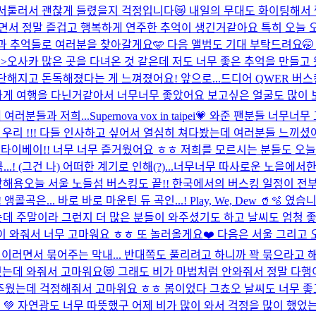
서툴러서 괜찮게 들렸을지 걱정입니다😿 내일의 무대도 화이팅해서 찢어버
하면서 정말 즐겁고 행복하게 연주한 추억이 생긴거같아요 특히 오늘 
 추억들로 여러분을 찾아갈게요🩵 다음 앨범도 기대 부탁드려요🤭 다
오사카 많은 곳을 다녀온 것 같은데 저도 너무 좋은 추억을 만들고 왔
단해지고 돈독해졌다는 게 느껴졌어요! 앞으로...
드디어 QWER 버스
 여행을 다닌거같아서 너무너무 좋았어요 보고싶은 얼굴도 많이 보고
여러분들과 저희...
Supernova vox in taipei💗 와준 팬분
요 우리 !!! 다들 인사하고 싶어서 열심히 쳐다봤는데 여러분들 느끼
IPEI 🤍 첫 타이베이!! 너무 너무 즐거웠어요 ㅎㅎ 저희를 모르시는 분들
 (그건 나) 어떠한 계기로 인해(?)...
너무너무 따사로운 노을에서한 
랑해용
오늘 서울 노들섬 버스킹도 끝!! 한국에서의 버스킹 일정이 전부
은... 바로 바로 마운틴 듀 곡인...! Play, We, Dew 🥤
는데 주말이라 그런지 더 많은 분들이 와주셨기도 하고 날씨도 엄청 
와줘서 너무 고마워요 ㅎㅎ 또 놀러올게요❤️ 다음은 서울 그리고 오사
 이러면서 묶어주는 막내... 반대쪽도 풀리려고 하니까 꽉 묶으라고 해주
추웠는데 와줘서 고마워요😻 그래도 비가 마법처럼 안와줘서 정말 다행
안추웠는데 걱정해줘서 고마워요 ㅎㅎ 봄이었다 그쵸오 날씨도 너무 좋고
 💚 자연광도 너무 따뜻했구 어제 비가 많이 와서 걱정을 많이 했