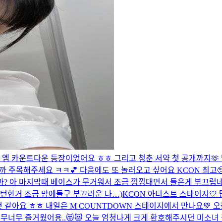
 저희의 첫 엠 카운트다운 등장이었어요 ㅎㅎ 그리고 청춘 서약 첫 공개까
 주목해주세요 ㅋㅋ💕 다음에도 또 놀러오고 싶어요 KCON 최고🥺 
까? 아 마지막때 베이스가 무거워서 조금 낑낑대면서 들은게 부끄럽네
 턴한거 조금 맘에들구 부끄러운 나…)
KCON 아티스트 스테이지💙 
것 같아요 ㅎㅎ 내일은 M COUNTDOWN 스테이지에서 만나요💚
!! 너무너무 즐거웠어용..😻😻 오늘 엄청나게 크게 환호해주시던 미소