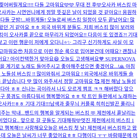
릴게요!!!! 다들 고마워요🩵🩵 무대 전 후🩵
오사카 버스킹 마
오사카는 시연언니에게 정말 뜻깊은 날이 되었을 것 같아요!! 응원하
들 굿밤!...
바위게들! 오늘로써 버스킹 일정이 모두 끝났어요! 많
던 거 같아요 ㅎㅎ 외국 바위게 분들도, 저희 버스킹 많이 보러와
킹이 오사카를 끝으로 마무리가 되었어요!! 다음이 또 있겠죠?! 기대
 이런 행운이 저에게 오다니⭐️✨ 그리구 신기하게도 사실 이 모
들 너무너무 고마워요🥹 처음으로 이런 청순 룩으로 입어본건데 어때요? 괜찮나
셨어요? 아이컨택한거 맞아요😆 오늘도 고생해써요
💙 SUPERNOVA
도 오늘을 계기로 노래도 들어주시고 좋아해주셨으면 좋겠어요...!🙏 아침
노들섬 버스킹 !! 많이와줘서 고마워요 ! 외국에서온 바위게들 슬
 끝났습니다 💚 많이 와주셔서 정말 고마워요 🥰 제천 해남 노들섬
 였습니다아 ㅎㅎ 신나는 곡이라서 나도 모르게 쩜프 ㅋㅋ 해버렸다 앞으
좋구 풍경도 아름다워서 행복했어요 ㅎㅎ 탁 트인 들판에서 노래하는
카!!ㅎㅎ 기대 기대!!!
남색과 줄무늬 커플룩 히히
신발끈 풀리니
는 막내...
밴드의 행복을 알게되는 버스킹 🫶 제천에서 흩날리는
이었다요.. 앞으로 갈 곳들도 기대해줘🩵
멋진 제천에서의 버스킹 1
 행복해!!! 사랑해요
오늘은 버스킹 첫 날! 제천에서 버스킹하고 왔
었는데 오늘은 날씨가 너무 좋았어요ㅎㅎ 다행이다 ㅜㅜ 바람때문에 머