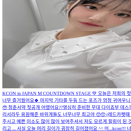
KCON in JAPAN M COUNTDOWN STAGE 💚 오늘은
너무 즐거웠어요🍀 마지막 기타를 두둥 드는 포즈가 엄청 귀여우니까
🥹 청춘서약 첫공개 어땠어요??열심히 준비한 무대 다이죠부 데스
리서라두 응원해준 바위게들도 너무너무 최고야 🥺🥺 (레드카펫때
주시고 예쁜 미소도 많이 많이 보여주셔서 저도 모르게 힐링이 된 
리고 ... 사실 오늘 머리 길이가 굉장히 길어졌어요 ^^ 어...
kcon!