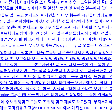
 즐거웠더!! 내일은 또 어딜까~? ㅎㅎ 추후 나...
일본 일정 끝!!
 공연으로 만들고 싶어서 정말 열심히 했던 것 같아요 일본에서 많이 
도 많...
도쿄 콘서트와 팬사인회🩵 너무 행복한 시간들이었어요 보
요🤤 일본 편의점에는 이것저것 신기한것들이 많아서 한번 들어가면 
완료!! 오랜만에 콘서트고, 또 바위게들과 오랜 시간 함께할 수 있어
행복했어요 많이 기다려주신 우리 일본 팬분들께도 와주셔서 정말 감사
💕💕🥺
이봐 핑크가 아니다 마젠타다!!! 가면라이더 마젠타다!!
안녕
 느낌…⭐️ 호응 너무 감사했어용💕
K style Party 💞 오늘은 
어서 너무 행복했구 다들 호응도 너무 좋으셔서 기뻤다요 ㅎㅎ💚 또 
래!!!!! 보고싶다 모두 🐶 멍멍 멍멍멍 !! 멍멍멍 멍멍 멍멍! 왈멍와
보고싶어🥹🥹🥹🥹
옛날 사진 🩵 봄 느낌 나서 올렸어 얼른 봄이 왔
리해두긴 했지만... 낄낄
작곡 작사부터 표지까지 많은 과정을 거쳐 탄
 우선 베스트 밴드 상, 디 어워즈 딜라이트 블루 라벨 상, 올해의 
요 🥰 의상도 정말 귀엽고 예뻐서 바위게들 오랜만에 보는 게 내...
해야겠다는 생각이 든 하루.. 시상식 무대에서 소다를 보여준건 처음인
Valentines Day ! ❣️❣️ 오늘 발렌타인데이라니!! 작업하는 도중에 
릎에 주사 열방맞고 오늘도 또 열방 맞고 재활도 하고있다! 무지무지하
위게들 고마워용 최고양
KOCCA MUSIC에서 개최된 ON THE K :