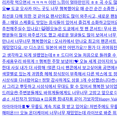
리카락 먹으면서 ㅋㅋㅋㅋ 이런 느낌이 얼마만인지 ㅎㅎ 곡 수도 많아서
요❤️ 도쿄 오사카 어느 곳도 너무 행복했어요 매 순간 순간 소중한
최선을 다해 임한 것 같아요 팬사인회도 많이 와주시고, 새로운 팬분들
중..! 매일 스케줄도 맛있는 음식들이 있어서 즐겁게 소화하고있어
추천해주실수 있나요? 😺😻
오늘은 도쿄에서 첫 팬 콘서트! 무사 
팬분들이 많이 와주셨기도 했고 새로운 얼굴들도 많이 보여서 너무 
만나서 너무너무 행복했어요 ! 오사카에서 만나요 최고의 팬콘서트!!!
재밌었다요..🩷 디스코드 일본어 버전 어떤가요?? 뭔가 더 귀여워진
고 생각하고 되게 설렜었는데ㅎㅎ 드디어 오늘 처음으로 들려줄 수 있
주세용
우리 바위게 !! 행복한 주말 보냈어?💝 오늘 세계 강아지의 날이
한대 사실 내가 더 사랑해 !
얼른 다시 팬콘에서 보고싶어용 공연에서 
색깔별로 있는게 귀엽죵 헤헤 장식장이 부족해서 다른 박스에 또 정
시상식을 다녀왔어요!! 정말 감사하게도 상을 3개 수상했습니다🥹☺️
서 그리고 뿌듯하고 시상식에서 무대도 할 수 있어서 행복한 날이었어
드려요🥹 주변분들께도 바위게들에게도 너무너무 고맙고 앞으로 더 잘
🧊🧃 사진작가 밍밍🐹👧🏻
움뫙 힘내자용 같이 가보자앙
Happy 
아아아아아🍫💝 무릎도 계속 치료 잘 받고 있어요! 저번주에도 무
해떠욘!!!! 오늘 온더케이비 너무너무 재밌었는데 라이브로 봐준 