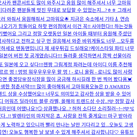
! 오사카 팬콘서트도 많이 와주시고 응원 많이 해주셔서 너무 고마워
기다려준 팬분들께 멋진 무대로 보답할 수 있었는지...?ㅎㅎ 그래서
러 와줘서 응원해줘서 고마워요🌟 지금은 숙소에서 기타🎸 연습
나오기가 힘들어요 하핫 편의점에서 이건 꼭!! 사야한다!! 하는것들
서 기뻤어요 그리고 정말 오랫동안 일본 아이돌 때부터 응원해 주셨던
하다고 전하고 싶구 먼 걸음해서 와준 바위게들도 너무 ...
모두를
하세요 텐동맨입니다 제 새우튀김 드실래요?
케이스타일 파티 너무
디스코드 일본어 버전 첫 공개였습니다!!! 들려줄 생각하면서 깜짝 선물이라
일본에 오고 싶다!!!
젠짱 그림계정 파려는데 아이디 이름 추천해
르르 멍 ! 멍멍 워우우우우우 왈 멍 ! - 로니 올림 - 로니도 많이 사랑
으면 좋겠당🌸
장식장을 많이 궁금해 하시길래 한 번 찍어 봤다용💓
생한 청춘서약!!!! 많이 좋아해줘서 고마워용
오늘은 D AWARDS
트렌드 상을 수상했어요!! 너무도 의미있고 감사한 상을 받을 수 있어
디 어워즈 딜라이트 블루 라벨, 올해의 트렌드상 수상..!🩵 정말 감사
데 어땠나요?🙄 상큼했나요..? 허허 소다단 소리질러~!~!🩵🫧
알게되었다..!! 발렌타인의 마지막은 쵸. 사랑을 잔뜩 줄게요!!! 마구 받아라
게 노력하고 있으니까 빨리 만나는 날만 기다리고 있...
오늘도 고생
 B 공연! 오늘도 행복한 날 보낼 수 있게 해주셔서 감사합니다🤍 유튜브