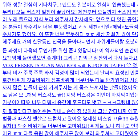
위해 정말 열심히 기타치구..! 멘트도 일본어로 열심히 연습했는데 
무리!! 오늘 버스킹 일정이 끝났어요! 제천부터 오늘까지 버스킹 
러 노래 들으러 저희 보러 와주셔서 감사해요! 앞으로 더 멋진 공연과
은 분들이 와주셔서 너무 뿌듯했어요 ㅎㅎ 제천>비밀>해남>노들섬>
주시기도 했어요! 이 또한 너무 뿌듯하다 ㅎㅎ 새삼 저희가 많이 단
해주세요 거의 한달동안 전국을 돌아다니면서 바위게들이랑 오붓하게
든 과정이 다음의 무언가를 위한 준비였답니다! 이 역사적인 순간에 
요?! 맘에 들어했으면 좋게따! 그리구 밥먹구 잠깐와서 다시 놀자
VOX PRESENTS ALAN WALKER with K-POP IN TA
부터 비가 주룩 주룩 와서 걱정이 많이 되었는데 날씨의 요정인 만큼...!
로건바위게 깃발바위게 점프바위게 너무너무 다들 반가웠어요 사
까지 많은 분들이 관심 가져주시는 게 몸소 느껴지는 날들이었어요! 앵콜곡
로 남은 오...
해남 버스킹도 끝!! 지방 버스킹은 이번이 마지막이었
기분이어따💚 너무 더워서 중간에 후드티도 벗고 ㅋㅋㅋ그랬네 많이 
까 칠칠맞다고 묶어주는 막내... 손에 짐 많아서 그냥 간다니까 에휴
벚꽃과 따스한 햇살로 드럼치고 왔어요 🥰
제천 버스킹 끄읕!!!! 
일차!!! 와준 바위게들 너무너무 고마워요!! 위게들 보니 하나도 
어요 ㅎㅎ 다들 응원 많이 해주시구 많이 보러 와주셔서 고마웠어요