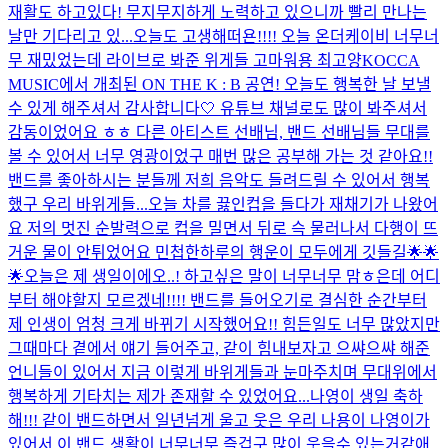
재활도 하고있다! 무지무지하게 노력하고 있으니까 빨리 만나는
날만 기다리고 있...
오늘도 고생해떠욘!!!! 오늘 온더케이비 너무너
무 재밌었는데 라이브로 봐준 위게들 고마워용 최고양
KOCCA
MUSIC에서 개최된 ON THE K : B 공연! 오늘도 행복한 날 보낼
수 있게 해주셔서 감사합니다🤍 유튜브 채널로도 많이 봐주셔서
감동이었어요 ㅎㅎ 다른 아티스트 선배님, 밴드 선배님들 무대를
볼 수 있어서 너무 영광이었구 매번 많은 공부해 가는 것 같아요!!
밴드를 좋아하시는 분들께 저희 음악도 들려드릴 수 있어서 행복
했구 우리 바위게들...
오늘 차를 끓인컵을 들다가 재채기가 나왔어
요 저의 멋진 순발력으로 컵을 밀면서 뒤로 슥 물러나서 다행이 뜨
거운 물이 안튀었어요 민첩한하루의 행운이 모두에게 깃들길🌟🌟
🌟
오늘은 제 생일이에오..! 하고싶은 말이 너무너무 맘ㅎ은데 어디
부터 해야할지 모르겠네!!!! 밴드를 들어오기로 결심한 순간부터
제 인생이 엄청 크게 바뀌기 시작했어요!! 힘든일도 너무 많았지만
그때마다 곁에서 얘기 들어주고, 같이 힘내보자고 으쌰으쌰 해준
언니들이 있어서 지금 이렇게 바위게들과 눈마주치며 무대위에서
행복하게 기타치는 제가 존재할 수 있었어요...
나영이 생일 축하
해!!! 같이 밴드하면서 일년넘게 울고 웃은 우리 나용이 나영이가
있어서 이 밴드 생활이 너무너무 즐겁구 많이 웃을수 있는거같애.