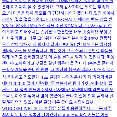
들리고 넘어질 뻔할때도 있지만, 언제나 곁에서 있어준 바위게 덕
분에 여기까지 올 수 있었어요. 그저 감사하다는 말로는 부족해
요..이 마음을 담아 앞으로 더 단단히 나아가겠습니다.멋진 베이시
스트의 길을 걸을게요!!...
✨2024 KGMA!!✨ 베스트 밴드 상을 받
았어요..🥹 이런 영광스런 상을 주신 KGMA 너무 감사드리고 같
이 일하고 힘써주시는 스탭분들 한분한분 너무 소중해요 무엇보
다 바위게들..!! 너무 고마워 다 여러분 덕분이에오!!🩵🩵 원동력
으로 삼아 앞으로 더 힘차게 달려가보자요!!
짠! 바위게는 입시생
젠타의 사진을 보았습니다! 하는것이 모두 잘되고 편안한 마음을
먹게 될거고 준비한것보다 더 좋은 결과를 얻게 될 것입니다! 따봉
젠타야 고마워라고 댓글을 달면 행운이 올 겁니다 !
수능을 준비하
는 바위게들❤️ 준비한 만큼, 그 이상의 행운과 결과가 나오길 열심
히 응원하고 기도할게 !! 🙏 떨림과 부담감은 내가 다 가져가버릴
테야 !!!!!!!!!!! 많이 사랑해
너무 행복하던 원더리벳 스테이지!! 즐
거운 무대 함께 만들어주셔서 감사해요! 작년에 비해 레벨업한 모
습을 보여주고 싶어서 많이 힘냈어요 끝나고 손에 힘이 풀려서 덜
덜 떨리던거 있죠? 이런 떨림 너무 좋아요 사랑해요
💚
WONDERLIVET 2024 💚 많은 분들이 응원해주시고 호응 해주
셔서 너무 너무 행복한 날이었어요 ㅎㅎ 우리 바위게들은 어땠