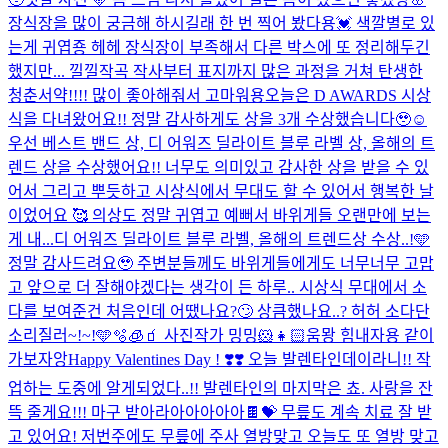
장식장을 많이 궁금해 하시길래 한 번 찍어 봤다용💓 색깔별로 있
는게 귀엽죵 헤헤 장식장이 부족해서 다른 박스에 또 정리해두긴
했지만... 낄낄
작곡 작사부터 표지까지 많은 과정을 거쳐 탄생한
청춘서약!!!! 많이 좋아해줘서 고마워용
오늘은 D AWARDS 시상
식을 다녀왔어요!! 정말 감사하게도 상을 3개 수상했습니다🥹☺️
우선 베스트 밴드 상, 디 어워즈 딜라이트 블루 라벨 상, 올해의 트
렌드 상을 수상했어요!! 너무도 의미있고 감사한 상을 받을 수 있
어서 그리고 뿌듯하고 시상식에서 무대도 할 수 있어서 행복한 날
이었어요 🥰 의상도 정말 귀엽고 예뻐서 바위게들 오랜만에 보는
게 내...
디 어워즈 딜라이트 블루 라벨, 올해의 트렌드상 수상..!🩵
정말 감사드려요🥹 주변분들께도 바위게들에게도 너무너무 고맙
고 앞으로 더 잘해야겠다는 생각이 든 하루.. 시상식 무대에서 소
다를 보여준건 처음인데 어땠나요?🙄 상큼했나요..? 허허 소다단
소리질러~!~!🩵🫧🧊🧃 사진작가 밍밍🐹👧🏻
움뫙 힘내자용 같이
가보자앙
Happy Valentines Day ! ❣️❣️ 오늘 발렌타인데이라니!! 작
업하는 도중에 알게되었다..!! 발렌타인의 마지막은 쵸. 사랑을 잔
뜩 줄게요!!! 마구 받아라아아아아아🍫💝 무릎도 계속 치료 잘 받
고 있어요! 저번주에도 무릎에 주사 열방맞고 오늘도 또 열방 맞고