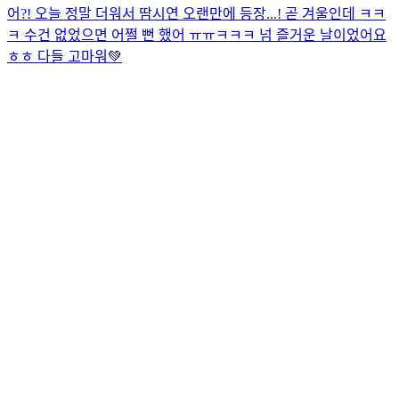
어?! 오늘 정말 더워서 땀시연 오랜만에 등장...! 곧 겨울인데 ㅋㅋ
ㅋ 수건 없었으면 어쩔 뻔 했어 ㅠㅠㅋㅋㅋ 넘 즐거운 날이었어요
ㅎㅎ 다들 고마워💚