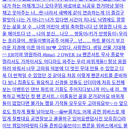
내가 하는 아재개그나 오타쿠밈 바로바로 뇌공유 한거마냥 알아
채고 웃어주는 너...🥹 너라서 새벽에 같이 연습하는게 더 즐겁구
할맛이 나는 거 아니?! 너가 있다면 시간이 지나도 낙엽에도 깔깔
웃는 삶을 살 수 ...
나영 어린이 생일 축하합니다 넌 영원한 나의 소
울 메이트다 넌 ... 나의 분신... 나으 ... 쌍둥이(키가 안쌍둥이) 우리
는 프리큐어...쌍둥이별의공주 어쩌구... 넌... ... 하트 붙이기 부끄
러운 지경에 이른 마이 BF💙 고맙다. 사랑한다. 생일 선물 기대해
^^ ER이여 영원하라 #hina
1, 2 QWER 1st 팬콘서트 무사 종료💚
멀리서도 가까이서도 어디라도 와주는 우리 바위게들!! 항상 응원
하러 와줘서 너무 고마워 덕분에 더 멋진 무대 만들 수 있었고 더
욱 더 반짝일 수 있었던 것 같아요 처음 이렇게 팬콘서트를 준비하
다 보니 집중도도 필요하고 신경쓸 것들도 산더미에 처음 도전해
보는 이벤트인 댄브 파트의 기회도 주어지다보니까 어느새 라...
행
복하고 벅찼던 첫 팬 콘서트..! 이틀동안 꿈을 꾼거같아요 바위게
들이 없었다면 불가능 했을 기적들 모두모두 고마워요🩵✨☃️ 앞으
로도 힘차게 훨훨 날아보자~~🤩🪽
뭉치도 어제 공연 위버스로 재
밌게 잘봤대요 공연잘보고 쿨쿨하구 있어요
랜덤사진 모음집🙄
라
이브 잼있어따땃따 다들 죤밤😖🤩
브이!!! 팬콘을 위버스에서도 볼