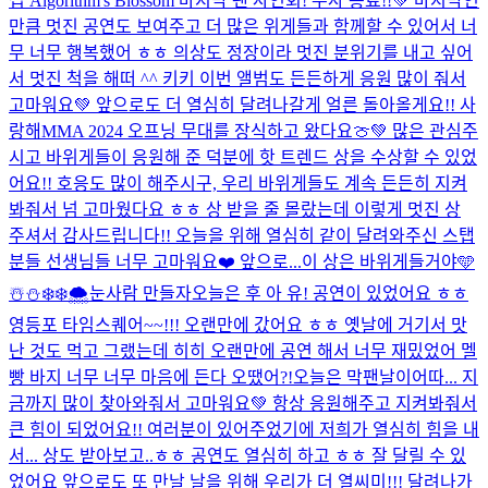
집 Algorithm's Blossom 마지막 팬 사인회! 무사 종료!!💚 마지막인
만큼 멋진 공연도 보여주고 더 많은 위게들과 함께할 수 있어서 너
무 너무 행복했어 ㅎㅎ 의상도 정장이라 멋진 분위기를 내고 싶어
서 멋진 척을 해떠 ^^ 키키 이번 앨범도 든든하게 응원 많이 줘서
고마워요💚 앞으로도 더 열심히 달려나갈게 얼른 돌아올게요!! 사
랑해
MMA 2024 오프닝 무대를 장식하고 왔다요🍈💚 많은 관심주
시고 바위게들이 응원해 준 덕분에 핫 트렌드 상을 수상할 수 있었
어요!! 호응도 많이 해주시구, 우리 바위게들도 계속 든든히 지켜
봐줘서 넘 고마웠다요 ㅎㅎ 상 받을 줄 몰랐는데 이렇게 멋진 상
주셔서 감사드립니다!! 오늘을 위해 열심히 같이 달려와주신 스탭
분들 선생님들 너무 고마워요❤️ 앞으로...
이 상은 바위게들거야🩵
☃️⛄️❄️❄️🌨️눈사람 만들자
오늘은 후 아 유! 공연이 있었어요 ㅎㅎ
영등포 타임스퀘어~~!!! 오랜만에 갔어요 ㅎㅎ 옛날에 거기서 맛
난 것도 먹고 그랬는데 히히 오랜만에 공연 해서 너무 재밌었어 멜
빵 바지 너무 너무 마음에 든다 오땠어?!
오늘은 막팬날이어따... 지
금까지 많이 찾아와줘서 고마워요💚 항상 응원해주고 지켜봐줘서
큰 힘이 되었어요!! 여러분이 있어주었기에 저희가 열심히 힘을 내
서... 상도 받아보고..ㅎㅎ 공연도 열심히 하고 ㅎㅎ 잘 달릴 수 있
었어요 앞으로도 또 만날 날을 위해 우리가 더 열씨미!!! 달려나가