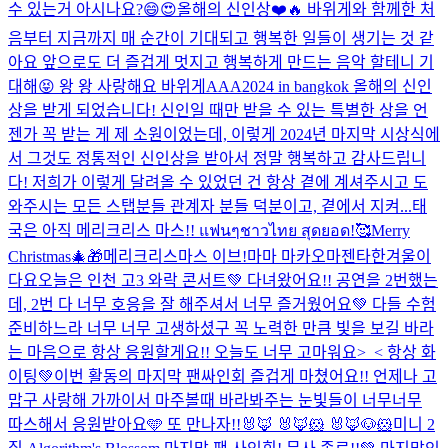
수 있는거 아시나요?😄😍
올해의 신인상❤️🔥 바위게와 함께한 처
음부터 지금까지 매 순간이 기대되고 행복한 일들이 생기는 것 같
아요 앞으로도 더 즐겁게 멋지고 행복하게 만드는 음악 할테니 기
대해😝 왕 왕 사랑해요 바위게
AAA2024 in bangkok 올해의 신인
상을 받게 되었습니다! 신인일 때만 받을 수 있는 특별한 상을 언
젠가 꼭 받는 게 제 소원이었는데, 이렇게 2024년 마지막 시상식에
서 그것도 정통적인 신인상을 받아서 정말 행복하고 감사드립니
다! 저희가 이렇게 달려올 수 있었던 건 항상 곁에 계셔주시고 도
와주시는 모든 스탭분들 관계자 분들 덕분이고, 곁에서 지켜...
태
국은 아직 메리크리스 마스!! แฟนๆชาวไทย สุดยอด!🥰
Merry
Christmas🎄🎁
메리크리스마스 이브!
마마 마카오마젠타
한겨울이
다요
오늘은 인천 고3 와락 콘서트💚 다녀왔어요!! 공연을 2번했는
데, 2번 다 너무 호응을 잘 해주셔서 너무 즐거웠어요💚 다들 수험
준비하느라 너무 너무 고생하셨구 꼭 노력한 만큼 빛을 보길 바라
는 마음으로 항상 응원할게요!! 오늘도 너무 고마워요>_< 항상 화
이팅💚
이번 활동의 마지막 팬싸인회 즐겁게 마쳤어요!! 언제나 고
맙구 사랑해 가까이서 마주볼때 바라봐주는 눈빛들이 너무너무
따스해서 응원받아요🩵 또 만나자!!
🐰🦊 🐰🦊🐹 🐰🦊🐶🐹
미니 2