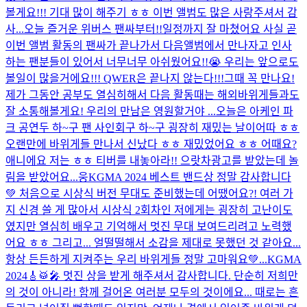
볼게요!!! 기대 많이 해주기 ㅎㅎ 이번 앨범도 많은 사랑주셔서 감
사...
오늘 즐거운 위버스 팬싸부터!!일정까지 잘 마쳤어요 사실 곧
이번 앨범 활동의 팬싸가 끝나가서 다음앨범에서 만나자고 인사
하는 팬분들이 있어서 너무너무 아쉬웠어요!!😭 우리는 앞으로도
볼일이 많을거에요!!! QWER은 끝나지 않는다!!!그때 꼭 만나요!
제가 그동안 공부도 열심히해서 다음 활동때는 해외바위게들과도
잘 소통해볼게요! 우리의 만남은 영원할거야 ...
오늘은 아케인 파
크 공연두 하~구 팬 사인회구 하~구 굉장히 재밌는 날이어따 ㅎㅎ
오랜만에 바위게들 만나서 신났다 ㅎㅎ 재밌었어요 ㅎㅎ 어때요?
애니에요 저는 ㅎㅎ 티버를 내놓아라!! 으랏차
광고를 받았는데 놀
림을 받았어요...
웅
KGMA 2024 베스트 밴드상 정말 감사합니다
💚 처음으로 시상식 버전 무대도 준비했는데 어땠어요?! 여러 가
지 신경 쓸 게 많아서 시상식 2회차인 저에게는 굉장히 고난이도
였지만 열심히 배우고 기억해서 멋진 무대 보여드리려고 노력했
어요 ㅎㅎ 그리고... 얼떨떨해서 소감을 제대로 못했던 것 같아요...
항상 든든하게 지켜주는 우리 바위게들 정말 고마워요💚...
KGMA
2024🎸🥁🎤 멋진 상을 받게 해주셔서 감사합니다. 단순히 저희만
의 것이 아니라! 함께 걸어온 여러분 모두의 것이에요... 때로는 흔