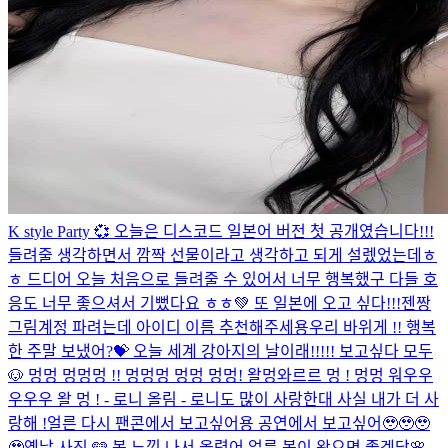
K style Party 💞 오늘은 디스코드 일본어 버전 첫 공개였습니다!!!
들려줄 생각하면서 깜짝 선물이라고 생각하고 되게 설렜었는데ㅎ
ㅎ 드디어 오늘 처음으로 들려줄 수 있어서 너무 행복했구 다들 호
응도 너무 좋으셔서 기뻤다요 ㅎㅎ💚 또 일본에 오고 싶다!!!
젠짱
그림계정 파려는데 아이디 이름 추천해주세용
우리 바위게 !! 행복
한 주말 보냈어?💝 오늘 세계 강아지의 날이래!!!!! 보고싶다 모두
🐶 멍멍 멍멍멍 !! 멍멍멍 멍멍 멍멍! 왈멍와르르 멍 ! 멍멍 워우우
우우우 왈 멍 ! - 로니 올림 - 로니도 많이 사랑한대 사실 내가 더 사
랑해 !
얼른 다시 팬콘에서 보고싶어용 공연에서 보고싶어🥹🥹🥹
🥹
옛날 사진 🩵 봄 느낌 나서 올렸어 얼른 봄이 왔으면 좋겠당🌸