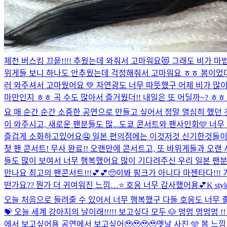
제천 버스킹 끄읕!!!! 추웠는데 와줘서 고마워요😻 그래도 비가 
위게들 보니 하나도 안추웠는데 걱정해줘서 고마워요 ㅎㅎ 봄이었다 
러 와주셔서 고마웠어요 💚 자연광도 너무 따뜻했구 어제 비가 많
마만인지 ㅎㅎ 곡 수도 많아서 즐거웠더!! 내일은 또 어딜까~? ㅎㅎ 추
요 매 순간 순간 소중한 공연으로 만들고 싶어서 정말 열심히 했던 
이 와주시고, 새로운 팬분들도 많...
도쿄 콘서트와 팬사인회🩵 너무
즐겁게 소화하고있어요🤤 일본 편의점에는 이것저것 신기한것들이 많
첫 팬 콘서트! 무사 완료!! 오랜만에 콘서트고, 또 바위게들과 오
들도 많이 보여서 너무 행복했어요 많이 기다려주신 우리 일본 팬분
만나요 최고의 팬콘서트!!!💕💕🥺
이봐 핑크가 아니다 마젠타다!!!
떤가요?? 뭔가 더 귀여워진 느낌…⭐️ 호응 너무 감사했어용💕
K s
오늘 처음으로 들려줄 수 있어서 너무 행복했구 다들 호응도 너무 좋
💝 오늘 세계 강아지의 날이래!!!!! 보고싶다 모두 🐶 멍멍 멍멍멍 
에서 보고싶어용 공연에서 보고싶어🥹🥹🥹🥹
옛날 사진 🩵 봄 느