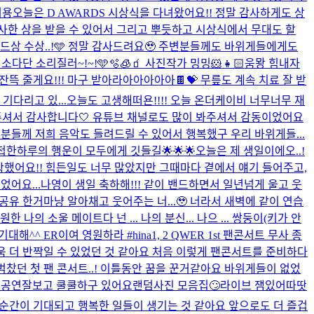
워용
오늘은 D AWARDS 시상식을 다녀왔어요!! 정말 감사하게도 상
 감사한 상을 받을 수 있어서 그리고 뿌듯하고 시상식에서 무대도 할
렌드상 수상..!🩵 정말 감사드려요🥹 주변분들께도 바위게들에게도
단 소리질러~!~!🩵🫧🧊🧃 사진작가 밍밍🐹👧🏻
움뫙 힘내자
사랑을 잔뜩 줄게요!!! 마구 받아라아아아아아🍫💝 무릎도 계속 치료 잘 받
기다리고 있...
오늘도 고생해떠욘!!!! 오늘 온더케이비 너무너무 재
있게 해주셔서 감사합니다🤍 유튜브 채널로도 많이 봐주셔서 감동이었어요
 분들께 저희 음악도 들려드릴 수 있어서 행복했구 우리 바위게들...
한하루의 행운이 모두에게 깃들길🌟🌟🌟
오늘은 제 생일이에오..!
작했어요!! 힘든일도 너무 많았지만 그때마다 곁에서 얘기 들어주고,
어요...
나영이 생일 축하해!!! 같이 밴드하면서 일년넘게 울고 웃
유 한거마냥 알아채고 웃어주는 너...🥹 너라서 새벽에 같이 연습
 나의 소울 메이트다 넌 ... 나의 분신... 나으 ... 쌍둥이(키가 안
기대해^^ ER이여 영원하라 #hina
1, 2 QWER 1st 팬콘서트 무사 종
더욱 더 반짝일 수 있었던 것 같아요 처음 이렇게 팬콘서트를 준비하다
벅찼던 첫 팬 콘서트..! 이틀동안 꿈을 꾼거같아요 바위게들이 없었
 공연잘보고 쿨쿨하구 있어요
랜덤사진 모음집🙄
라이브 잼있어따땃
 순간이 기대되고 행복한 일들이 생기는 것 같아요 앞으로도 더 즐겁