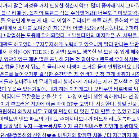
지까지 많은 과정을 거쳐 탄생한 청춘서약!!!! 많이 좋아해줘서 고마
이트 블루 라벨 상, 올해의 트렌드 상을 수상했어요!! 너무도 의미있고
 오랜만에 보는 게 내...
디 어워즈 딜라이트 블루 라벨, 올해의 트
에서 소다를 보여준건 처음인데 어땠나요?🙄 상큼했나요..? 허허 소다
발렌타인데이라니!! 작업하는 도중에 알게되었다..!! 발렌타인의 마지막은 쵸. 
재활도 하고있다! 무지무지하게 노력하고 있으니까 빨리 만나는 날만 
C에서 개최된 ON THE K : B 공연! 오늘도 행복한 날 보낼 수 
무 영광이었구 매번 많은 공부해 가는 것 같아요!! 밴드를 좋아하시는
 컵을 밀면서 뒤로 슥 물러나서 다행이 뜨거운 물이 안튀었어요 민첩
 밴드를 들어오기로 결심한 순간부터 제 인생이 엄청 크게 바뀌기 시
게들과 눈마주치며 무대위에서 행복하게 기타치는 제가 존재할 수 있었
많이 웃을수 있는거같애. 내가 하는 아재개그나 오타쿠밈 바로바로 뇌공
낙엽에도 깔깔웃는 삶을 살 수 ...
나영 어린이 생일 축하합니다 넌 영원한
트 붙이기 부끄러운 지경에 이른 마이 BF💙 고맙다. 사랑한다. 생일 선물 
응원하러 와줘서 너무 고마워 덕분에 더 멋진 무대 만들 수 있었고 
벤트인 댄브 파트의 기회도 주어지다보니까 어느새 라...
행복하고 
 훨훨 날아보자~~🤩🪽
뭉치도 어제 공연 위버스로 재밌게 잘봤대요
요?😄😍
올해의 신인상❤️🔥 바위게와 함께한 처음부터 지금까지 매