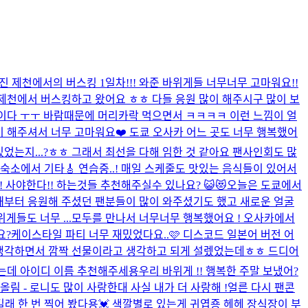
진 제천에서의 버스킹 1일차!!! 와준 바위게들 너무너무 고마워요!!
 제천에서 버스킹하고 왔어요 ㅎㅎ 다들 응원 많이 해주시구 많이 보
행이다 ㅜㅜ 바람때문에 머리카락 먹으면서 ㅋㅋㅋㅋ 이런 느낌이 얼
많이 해주셔서 너무 고마워요❤️ 도쿄 오사카 어느 곳도 너무 행복했어
었는지...?ㅎㅎ 그래서 최선을 다해 임한 것 같아요 팬사인회도 많
소에서 기타🎸 연습중..! 매일 스케줄도 맛있는 음식들이 있어서
사야한다!! 하는것들 추천해주실수 있나요? 😺😻
오늘은 도쿄에서
돌 때부터 응원해 주셨던 팬분들이 많이 와주셨기도 했고 새로운 얼굴
들도 너무 ...
모두를 만나서 너무너무 행복했어요 ! 오사카에서
요?
케이스타일 파티 너무 재밌었다요..🩷 디스코드 일본어 버전 어
! 들려줄 생각하면서 깜짝 선물이라고 생각하고 되게 설렜었는데ㅎㅎ 드디어
는데 아이디 이름 추천해주세용
우리 바위게 !! 행복한 주말 보냈어?
니 올림 - 로니도 많이 사랑한대 사실 내가 더 사랑해 !
얼른 다시 팬콘
래 한 번 찍어 봤다용💓 색깔별로 있는게 귀엽죵 헤헤 장식장이 부