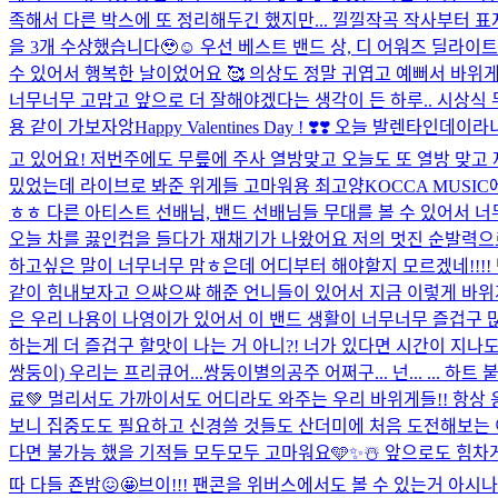
족해서 다른 박스에 또 정리해두긴 했지만... 낄낄
작곡 작사부터 표
을 3개 수상했습니다🥹☺️ 우선 베스트 밴드 상, 디 어워즈 딜라
수 있어서 행복한 날이었어요 🥰 의상도 정말 귀엽고 예뻐서 바위게들
너무너무 고맙고 앞으로 더 잘해야겠다는 생각이 든 하루.. 시상식 무대
용 같이 가보자앙
Happy Valentines Day ! ❣️❣️ 오늘 
고 있어요! 저번주에도 무릎에 주사 열방맞고 오늘도 또 열방 맞고 
밌었는데 라이브로 봐준 위게들 고마워용 최고양
KOCCA MUSI
ㅎㅎ 다른 아티스트 선배님, 밴드 선배님들 무대를 볼 수 있어서 너
오늘 차를 끓인컵을 들다가 재채기가 나왔어요 저의 멋진 순발력으로
하고싶은 말이 너무너무 맘ㅎ은데 어디부터 해야할지 모르겠네!!!!
같이 힘내보자고 으쌰으쌰 해준 언니들이 있어서 지금 이렇게 바위
은 우리 나용이 나영이가 있어서 이 밴드 생활이 너무너무 즐겁구 
하는게 더 즐겁구 할맛이 나는 거 아니?! 너가 있다면 시간이 지나도 
쌍둥이) 우리는 프리큐어...쌍둥이별의공주 어쩌구... 넌... ... 하
료💚 멀리서도 가까이서도 어디라도 와주는 우리 바위게들!! 항상 
보니 집중도도 필요하고 신경쓸 것들도 산더미에 처음 도전해보는 이
다면 불가능 했을 기적들 모두모두 고마워요🩵✨☃️ 앞으로도 힘차게
따 다들 죤밤😖🤩
브이!!! 팬콘을 위버스에서도 볼 수 있는거 아시나