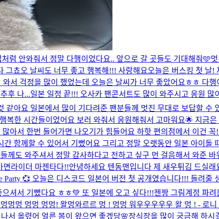
마법처럼 안와줘서 정말 다행이었다요.. 앞으로 갈 곳들도 기대해줘🩵
멋
그쵸오 날씨도 너무 좋고 행복해!!! 사랑해요
오늘은 버스킹 첫 날!
이 와서 걱정을 많이 했었는데 오늘은 날씨가 너무 좋았어요ㅎㅎ 다
후 나...
일본 일정 끝!!! 오사카 팬콘서트도 많이 와주시고 응원 
것 같아요 일본에서 많이 기다려준 팬분들께 멋진 무대로 보답할 수 있
 행복한 시간들이었어요 보러 와줘서 응원해줘서 고마워요🌟 지금은 숙
아서 한번 들어가면 나오기가 힘들어요 하핫 편의점에서 이건 꼭!! 
랜 시간 함께할 수 있어서 기뻤어요 그리고 정말 오랫동안 일본 아이
들께도 와주셔서 정말 감사하다고 전하고 싶구 먼 걸음해서 와준 바위게
 가면라이더 마젠타다!!
안녕하세요 텐동맨입니다 제 새우튀김 드실래
tyle Party 💞 오늘은 디스코드 일본어 버전 첫 공개였습니다!!
으셔서 기뻤다요 ㅎㅎ💚 또 일본에 오고 싶다!!!
젠짱 그림계정 파려
!! 멍멍멍 멍멍 멍멍! 왈멍와르르 멍 ! 멍멍 워우우우우우 왈 멍 ! - 로
낌 나서 올렸어 얼른 봄이 왔으면 좋겠당🌸
장식장을 많이 궁금해 하시길