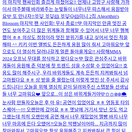
의 마지막 팬싸인회 즐겁게 마쳤어요!! 언제나 고맙구 사랑해 가까
이서 마주볼때 바라봐주는 눈빛들이 너무너무 따스해서 응원받아
요🩵 또 만나자!!
🐰🦊 🐰🦊🐹 🐰🦊🐶🐹
미니 2집 Algorithm's
Blossom 마지막 팬 사인회! 무사 종료!!💚 마지막인 만큼 멋진 공
연도 보여주고 더 많은 위게들과 함께할 수 있어서 너무 너무 행복
했어 ㅎㅎ 의상도 정장이라 멋진 분위기를 내고 싶어서 멋진 척을
해떠 ^^ 키키 이번 앨범도 든든하게 응원 많이 줘서 고마워요💚 앞
으로도 더 열심히 달려나갈게 얼른 돌아올게요!! 사랑해
MMA
2024 오프닝 무대를 장식하고 왔다요🍈💚 많은 관심주시고 바위
게들이 응원해 준 덕분에 핫 트렌드 상을 수상할 수 있었어요!! 호
응도 많이 해주시구, 우리 바위게들도 계속 든든히 지켜봐줘서 넘
고마웠다요 ㅎㅎ 상 받을 줄 몰랐는데 이렇게 멋진 상 주셔서 감사
드립니다!! 오늘을 위해 열심히 같이 달려와주신 스탭분들 선생님
들 너무 고마워요❤️ 앞으로...
이 상은 바위게들거야🩵
☃️⛄️❄️❄️🌨️
눈사람 만들자
오늘은 후 아 유! 공연이 있었어요 ㅎㅎ 영등포 타임
스퀘어~~!!! 오랜만에 갔어요 ㅎㅎ 옛날에 거기서 맛난 것도 먹고
그랬는데 히히 오랜만에 공연 해서 너무 재밌었어 멜빵 바지 너무
너무 마음에 든다 오땠어?!
오늘은 막팬날이어따... 지금까지 많이
찾아와줘서 고마워요💚 항상 응원해주고 지켜봐줘서 큰 힘이 되