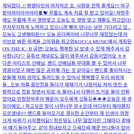
게되었다..!! 발렌타인의 마지막은 쵸. 사랑을 잔뜩 줄게요!!! 마구
받아라아아아아아🍫💝 무릎도 계속 치료 잘 받고 있어요! 저번주
에도 무릎에 주사 열방맞고 오늘도 또 열방 맞고 재활도 하고있다!
무지무지하게 노력하고 있으니까 빨리 만나는 날만 기다리고 있...
오늘도 고생해떠욘!!!! 오늘 온더케이비 너무너무 재밌었는데 라
이브로 봐준 위게들 고마워용 최고양
KOCCA MUSIC에서 개최된
ON THE K : B 공연! 오늘도 행복한 날 보낼 수 있게 해주셔서 감
사합니다🤍 유튜브 채널로도 많이 봐주셔서 감동이었어요 ㅎㅎ
다른 아티스트 선배님, 밴드 선배님들 무대를 볼 수 있어서 너무
영광이었구 매번 많은 공부해 가는 것 같아요!! 밴드를 좋아하시는
분들께 저희 음악도 들려드릴 수 있어서 행복했구 우리 바위게
들...
오늘 차를 끓인컵을 들다가 재채기가 나왔어요 저의 멋진 순
발력으로 컵을 밀면서 뒤로 슥 물러나서 다행이 뜨거운 물이 안튀
었어요 민첩한하루의 행운이 모두에게 깃들길🌟🌟🌟
오늘은 제 생
일이에오..! 하고싶은 말이 너무너무 맘ㅎ은데 어디부터 해야할지
모르겠네!!!! 밴드를 들어오기로 결심한 순간부터 제 인생이 엄청
크게 바뀌기 시작했어요!! 힘든일도 너무 많았지만 그때마다 곁에
서 얘기 들어주고, 같이 힘내보자고 으쌰으쌰 해준 언니들이 있어