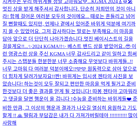
지켜주는 우리 바위게들 정말 고마워요💚...
KGMA 2024🎸🥁🎤
멋진 상을 받게 해주셔서 감사합니다. 단순히 저희만의 것이 아니
라! 함께 걸어온 여러분 모두의 것이에요... 때로는 흔들리고 넘어
질 뻔할때도 있지만, 언제나 곁에서 있어준 바위게 덕분에 여기까
지 올 수 있었어요. 그저 감사하다는 말로는 부족해요..이 마음을
담아 앞으로 더 단단히 나아가겠습니다.멋진 베이시스트의 길을
걸을게요!!...
✨2024 KGMA!!✨ 베스트 밴드 상을 받았어요..🥹 이
런 영광스런 상을 주신 KGMA 너무 감사드리고 같이 일하고 힘써
주시는 스탭분들 한분한분 너무 소중해요 무엇보다 바위게들..!!
너무 고마워 다 여러분 덕분이에오!!🩵🩵 원동력으로 삼아 앞으로
더 힘차게 달려가보자요!!
짠! 바위게는 입시생 젠타의 사진을 보
았습니다! 하는것이 모두 잘되고 편안한 마음을 먹게 될거고 준비
한것보다 더 좋은 결과를 얻게 될 것입니다! 따봉 젠타야 고마워라
고 댓글을 달면 행운이 올 겁니다 !
수능을 준비하는 바위게들❤️ 준
비한 만큼, 그 이상의 행운과 결과가 나오길 열심히 응원하고 기도
할게 !! 🙏 떨림과 부담감은 내가 다 가져가버릴테야 !!!!!!!!!!! 많이
사랑해