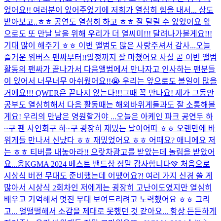
었어요!! 여러분이 있어주었기에 저희가 열심히 힘을 내서... 상도
받아보고..ㅎㅎ 공연도 열심히 하고 ㅎㅎ 잘 달릴 수 있었어요 앞
으로도 또 만날 날을 위해 우리가 더 열씨미!!! 달려나가볼게요!!!
기대 많이 해주기 ㅎㅎ 이번 앨범도 많은 사랑주셔서 감사...
오늘
즐거운 위버스 팬싸부터!!일정까지 잘 마쳤어요 사실 곧 이번 앨범
활동의 팬싸가 끝나가서 다음앨범에서 만나자고 인사하는 팬분들
이 있어서 너무너무 아쉬웠어요!!😭 우리는 앞으로도 볼일이 많을
거에요!!! QWER은 끝나지 않는다!!!그때 꼭 만나요! 제가 그동안
공부도 열심히해서 다음 활동때는 해외바위게들과도 잘 소통해볼
게요! 우리의 만남은 영원할거야 ...
오늘은 아케인 파크 공연두 하
~구 팬 사인회구 하~구 굉장히 재밌는 날이어따 ㅎㅎ 오랜만에 바
위게들 만나서 신났다 ㅎㅎ 재밌었어요 ㅎㅎ 어때요? 애니에요 저
는 ㅎㅎ 티버를 내놓아라!! 으랏차
광고를 받았는데 놀림을 받았어
요...
웅
KGMA 2024 베스트 밴드상 정말 감사합니다💚 처음으로
시상식 버전 무대도 준비했는데 어땠어요?! 여러 가지 신경 쓸 게
많아서 시상식 2회차인 저에게는 굉장히 고난이도였지만 열심히
배우고 기억해서 멋진 무대 보여드리려고 노력했어요 ㅎㅎ 그리
고... 얼떨떨해서 소감을 제대로 못했던 것 같아요... 항상 든든하게