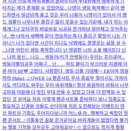
서 지금 이렇게 바위게들과 눈마주치며 무대위에서 행복하게 기
타치는 제가 존재할 수 있었어요...
나영이 생일 축하해!!! 같이 밴
드하면서 일년넘게 울고 웃은 우리 나용이 나영이가 있어서 이 밴
드 생활이 너무너무 즐겁구 많이 웃을수 있는거같애. 내가 하는 아
재개그나 오타쿠밈 바로바로 뇌공유 한거마냥 알아채고 웃어주는
너...🥹 너라서 새벽에 같이 연습하는게 더 즐겁구 할맛이 나는 거
아니?! 너가 있다면 시간이 지나도 낙엽에도 깔깔웃는 삶을 살 수
...
나영 어린이 생일 축하합니다 넌 영원한 나의 소울 메이트다 넌
... 나의 분신... 나으 ... 쌍둥이(키가 안쌍둥이) 우리는 프리큐어...
쌍둥이별의공주 어쩌구... 넌... ... 하트 붙이기 부끄러운 지경에 이
른 마이 BF💙 고맙다. 사랑한다. 생일 선물 기대해^^ ER이여 영원
하라 #hina
1, 2 QWER 1st 팬콘서트 무사 종료💚 멀리서도 가까이
서도 어디라도 와주는 우리 바위게들!! 항상 응원하러 와줘서 너무
고마워 덕분에 더 멋진 무대 만들 수 있었고 더욱 더 반짝일 수 있
었던 것 같아요 처음 이렇게 팬콘서트를 준비하다 보니 집중도도
필요하고 신경쓸 것들도 산더미에 처음 도전해보는 이벤트인 댄
브 파트의 기회도 주어지다보니까 어느새 라...
행복하고 벅찼던 첫
팬 콘서트..! 이틀동안 꿈을 꾼거같아요 바위게들이 없었다면 불가
능 했을 기적들 모두모두 고마워요🩵✨☃️ 앞으로도 힘차게 훨훨