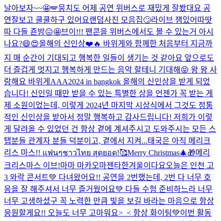
날아보자~~🤩🪽
뭉치도 어제 공연 위버스로 재밌게 잘봤대요 공
연잘보고 쿨쿨하구 있어요
랜덤사진 모음집🙄
라이브 잼있어따땃
따 다들 죤밤😖🤩
브이!!! 팬콘을 위버스에서도 볼 수 있는거 아시
나요?😄😍
올해의 신인상❤️🔥 바위게와 함께한 처음부터 지금까
지 매 순간이 기대되고 행복한 일들이 생기는 것 같아요 앞으로도
더 즐겁게 멋지고 행복하게 만드는 음악 할테니 기대해😝 왕 왕 사
랑해요 바위게
AAA2024 in bangkok 올해의 신인상을 받게 되었
습니다! 신인일 때만 받을 수 있는 특별한 상을 언젠가 꼭 받는 게
제 소원이었는데, 이렇게 2024년 마지막 시상식에서 그것도 정통
적인 신인상을 받아서 정말 행복하고 감사드립니다! 저희가 이렇
게 달려올 수 있었던 건 항상 곁에 계셔주시고 도와주시는 모든 스
탭분들 관계자 분들 덕분이고, 곁에서 지켜...
태국은 아직 메리크
리스 마스!! แฟนๆชาวไทย สุดยอด!🥰
Merry Christmas🎄🎁
메리
크리스마스 이브!
마마 마카오마젠타
한겨울이다요
오늘은 인천 고
3 와락 콘서트💚 다녀왔어요!! 공연을 2번했는데, 2번 다 너무 호
응을 잘 해주셔서 너무 즐거웠어요💚 다들 수험 준비하느라 너무
너무 고생하셨구 꼭 노력한 만큼 빛을 보길 바라는 마음으로 항상
응원할게요!! 오늘도 너무 고마워요>_< 항상 화이팅💚
이번 활동