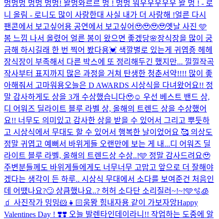
멍멍멍 멍멍 멍멍! 왈멍와르르 멍 ! 멍멍 워우우우우우 왈 멍 ! - 로
니 올림 - 로니도 많이 사랑한대 사실 내가 더 사랑해 !
얼른 다시
팬콘에서 보고싶어용 공연에서 보고싶어🥹🥹🥹🥹
옛날 사진 🩵
봄 느낌 나서 올렸어 얼른 봄이 왔으면 좋겠당🌸
장식장을 많이 궁
금해 하시길래 한 번 찍어 봤다용💓 색깔별로 있는게 귀엽죵 헤헤
장식장이 부족해서 다른 박스에 또 정리해두긴 했지만... 낄낄
작곡
작사부터 표지까지 많은 과정을 거쳐 탄생한 청춘서약!!!! 많이 좋
아해줘서 고마워용
오늘은 D AWARDS 시상식을 다녀왔어요!! 정
말 감사하게도 상을 3개 수상했습니다🥹☺️ 우선 베스트 밴드 상,
디 어워즈 딜라이트 블루 라벨 상, 올해의 트렌드 상을 수상했어
요!! 너무도 의미있고 감사한 상을 받을 수 있어서 그리고 뿌듯하
고 시상식에서 무대도 할 수 있어서 행복한 날이었어요 🥰 의상도
정말 귀엽고 예뻐서 바위게들 오랜만에 보는 게 내...
디 어워즈 딜
라이트 블루 라벨, 올해의 트렌드상 수상..!🩵 정말 감사드려요🥹
주변분들께도 바위게들에게도 너무너무 고맙고 앞으로 더 잘해야
겠다는 생각이 든 하루.. 시상식 무대에서 소다를 보여준건 처음인
데 어땠나요?🙄 상큼했나요..? 허허 소다단 소리질러~!~!🩵🫧🧊
🧃 사진작가 밍밍🐹👧🏻
움뫙 힘내자용 같이 가보자앙
Happy
Valentines Day ! ❣️❣️ 오늘 발렌타인데이라니!! 작업하는 도중에 알