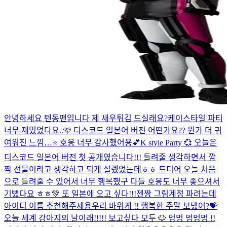
안녕하세요 텐동맨입니다 제 새우튀김 드실래요?
케이스타일 파티
너무 재밌었다요..🩷 디스코드 일본어 버전 어떤가요?? 뭔가 더 귀
여워진 느낌…⭐️ 호응 너무 감사했어용💕
K style Party 💞 오늘은
디스코드 일본어 버전 첫 공개였습니다!!! 들려줄 생각하면서 깜
짝 선물이라고 생각하고 되게 설렜었는데ㅎㅎ 드디어 오늘 처음
으로 들려줄 수 있어서 너무 행복했구 다들 호응도 너무 좋으셔서
기뻤다요 ㅎㅎ💚 또 일본에 오고 싶다!!!
젠짱 그림계정 파려는데
아이디 이름 추천해주세용
우리 바위게 !! 행복한 주말 보냈어?💝
오늘 세계 강아지의 날이래!!!!! 보고싶다 모두 🐶 멍멍 멍멍멍 !!