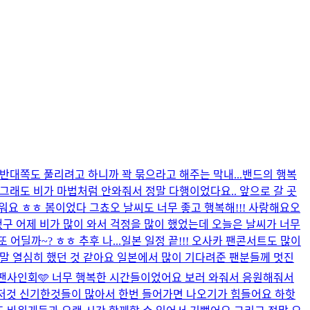
 반대쪽도 풀리려고 하니까 꽉 묶으라고 해주는 막내...
밴드의 행복
 그래도 비가 마법처럼 안와줘서 정말 다행이었다요.. 앞으로 갈 곳
워요 ㅎㅎ 봄이었다 그쵸오 날씨도 너무 좋고 행복해!!! 사랑해요
오
했구 어제 비가 많이 와서 걱정을 많이 했었는데 오늘은 날씨가 너무
딜까~? ㅎㅎ 추후 나...
일본 일정 끝!!! 오사카 팬콘서트도 많이
정말 열심히 했던 것 같아요 일본에서 많이 기다려준 팬분들께 멋진
팬사인회🩵 너무 행복한 시간들이었어요 보러 와줘서 응원해줘서
이것저것 신기한것들이 많아서 한번 들어가면 나오기가 힘들어요 하핫