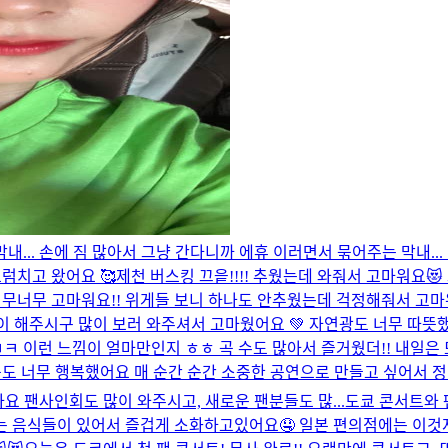
... 손에 짐 많아서 그냥 간다니까 에휴 이러면서 묶어주는 막내...
럼치고 왔어요 🥰
제천 버스킹 끄읕!!!! 추웠는데 와줘서 고마워요
 너무너무 고마워요!! 위게들 보니 하나도 안추웠는데 걱정해줘서 고마
많이 해주시구 많이 보러 와주셔서 고마웠어요 💚 자연광도 너무 따뜻
런 느낌이 얼마만인지 ㅎㅎ 곡 수도 많아서 즐거웠더!! 내일은 또 어
곳도 너무 행복했어요 매 순간 순간 소중한 공연으로 만들고 싶어서 
아요 팬사인회도 많이 와주시고, 새로운 팬분들도 많...
도쿄 콘서트와 
맛있는 음식들이 있어서 즐겁게 소화하고있어요🤤 일본 편의점에는 