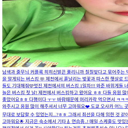
남색과 줄무늬 커플룩 히히
신발끈 풀리니까 칠칠맞다고 묶어주는 막내
을 알게되는 버스킹 🫶 제천에서 흩날리는 벚꽃과 따스한 햇살로 드
들도 기대해줘🩵
멋진 제천에서의 버스킹 1일차!!! 와준 바위게들
늘은 버스킹 첫 날! 제천에서 버스킹하고 왔어요 ㅎㅎ 다들 응원 
좋았어요ㅎㅎ 다행이다 ㅜㅜ 바람때문에 머리카락 먹으면서 ㅋㅋㅋㅋ 이
와주시고 응원 많이 해주셔서 너무 고마워요❤️ 도쿄 오사카 어느 
무대로 보답할 수 있었는지...?ㅎㅎ 그래서 최선을 다해 임한 것 같
고마워요🌟 지금은 숙소에서 기타🎸 연습중..! 매일 스케줄도 