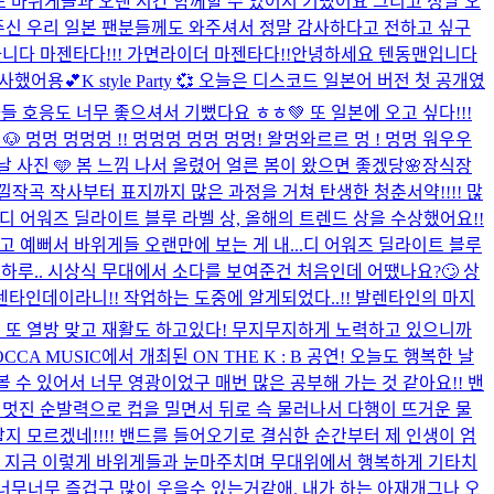
 또 바위게들과 오랜 시간 함께할 수 있어서 기뻤어요 그리고 정말 오
주신 우리 일본 팬분들께도 와주셔서 정말 감사하다고 전하고 싶구
니다 마젠타다!!! 가면라이더 마젠타다!!
안녕하세요 텐동맨입니다
감사했어용💕
K style Party 💞 오늘은 디스코드 일본어 버전 첫 공개였
 호응도 너무 좋으셔서 기뻤다요 ㅎㅎ💚 또 일본에 오고 싶다!!!
 🐶 멍멍 멍멍멍 !! 멍멍멍 멍멍 멍멍! 왈멍와르르 멍 ! 멍멍 워우우
날 사진 🩵 봄 느낌 나서 올렸어 얼른 봄이 왔으면 좋겠당🌸
장식장
낄
작곡 작사부터 표지까지 많은 과정을 거쳐 탄생한 청춘서약!!!! 많
 디 어워즈 딜라이트 블루 라벨 상, 올해의 트렌드 상을 수상했어요!!
 예뻐서 바위게들 오랜만에 보는 게 내...
디 어워즈 딜라이트 블루
하루.. 시상식 무대에서 소다를 보여준건 처음인데 어땠나요?🙄 상
️❣️ 오늘 발렌타인데이라니!! 작업하는 도중에 알게되었다..!! 발렌타인의 마지
늘도 또 열방 맞고 재활도 하고있다! 무지무지하게 노력하고 있으니까
OCCA MUSIC에서 개최된 ON THE K : B 공연! 오늘도 행복한 날
 수 있어서 너무 영광이었구 매번 많은 공부해 가는 것 같아요!! 밴
 멋진 순발력으로 컵을 밀면서 뒤로 슥 물러나서 다행이 뜨거운 물
지 모르겠네!!!! 밴드를 들어오기로 결심한 순간부터 제 인생이 엄
어서 지금 이렇게 바위게들과 눈마주치며 무대위에서 행복하게 기타치
 너무너무 즐겁구 많이 웃을수 있는거같애. 내가 하는 아재개그나 오