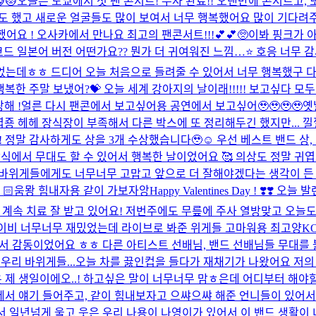
😻
오늘은 도쿄에서 첫 팬 콘서트! 무사 완료!! 오랜만에 콘서트고,
도 했고 새로운 얼굴들도 많이 보여서 너무 행복했어요 많이 기다려
요 ! 오사카에서 만나요 최고의 팬콘서트!!!💕💕🥺
이봐 핑크가 아
드 일본어 버전 어떤가요?? 뭔가 더 귀여워진 느낌…⭐️ 호응 너무 
는데ㅎㅎ 드디어 오늘 처음으로 들려줄 수 있어서 너무 행복했구 다들
 행복한 주말 보냈어?💝 오늘 세계 강아지의 날이래!!!!! 보고싶다 모두
해 !
얼른 다시 팬콘에서 보고싶어용 공연에서 보고싶어🥹🥹🥹🥹
옛
엽죵 헤헤 장식장이 부족해서 다른 박스에 또 정리해두긴 했지만... 낄
! 정말 감사하게도 상을 3개 수상했습니다🥹☺️ 우선 베스트 밴드 상,
에서 무대도 할 수 있어서 행복한 날이었어요 🥰 의상도 정말 귀엽고
도 바위게들에게도 너무너무 고맙고 앞으로 더 잘해야겠다는 생각이 든 
🏻
움뫙 힘내자용 같이 가보자앙
Happy Valentines Day ! ❣
릎도 계속 치료 잘 받고 있어요! 저번주에도 무릎에 주사 열방맞고 오
더케이비 너무너무 재밌었는데 라이브로 봐준 위게들 고마워용 최고양
K
 감동이었어요 ㅎㅎ 다른 아티스트 선배님, 밴드 선배님들 무대를 볼
리 바위게들...
오늘 차를 끓인컵을 들다가 재채기가 나왔어요 저의
 제 생일이에오..! 하고싶은 말이 너무너무 맘ㅎ은데 어디부터 해야할
곁에서 얘기 들어주고, 같이 힘내보자고 으쌰으쌰 해준 언니들이 있
면서 일년넘게 울고 웃은 우리 나용이 나영이가 있어서 이 밴드 생활이