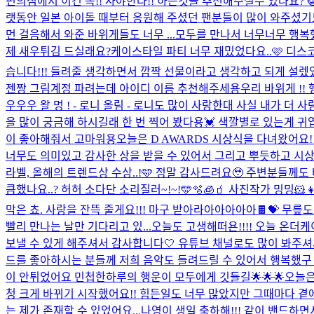
편의점에서 이건 꼭!! 사야한다!! 하는것들 추천해주실수 있나요? 
랫동안 일본 아이돌 때부터 응원해 주셨던 팬분들이 많이 와주셨기
먼 걸음해서 와준 바위게들도 너무 ...
모두를 만나서 너무너무 행복했어
제 새우튀김 드실래요?
케이스타일 파티 너무 재밌었다요..🩷 디스코
습니다!!! 들려줄 생각하면서 깜짝 선물이라고 생각하고 되게 설렜었
젠짱 그림계정 파려는데 아이디 이름 추천해주세용
우리 바위게 !!
우우우 왈 멍 ! - 로니 올림 - 로니도 많이 사랑한대 사실 내가 더 사랑
을 많이 궁금해 하시길래 한 번 찍어 봤다용💓 색깔별로 있는게 귀
이 좋아해줘서 고마워용
오늘은 D AWARDS 시상식을 다녀왔어요!
너무도 의미있고 감사한 상을 받을 수 있어서 그리고 뿌듯하고 시상식
라벨, 올해의 트렌드상 수상..!🩵 정말 감사드려요🥹 주변분들께
큼했나요..? 허허 소다단 소리질러~!~!🩵🫧🧊🧃 사진작가 밍밍🐹👧
막은 쵸. 사랑을 잔뜩 줄게요!!! 마구 받아라아아아아아🍫💝 무
빨리 만나는 날만 기다리고 있...
오늘도 고생해떠욘!!!! 오늘 온
보낼 수 있게 해주셔서 감사합니다🤍 유튜브 채널로도 많이 봐주셔서
드를 좋아하시는 분들께 저희 음악도 들려드릴 수 있어서 행복했구 우
이 안튀었어요 민첩한하루의 행운이 모두에게 깃들길🌟🌟🌟
오늘은
청 크게 바뀌기 시작했어요!! 힘든일도 너무 많았지만 그때마다 
는 제가 존재할 수 있었어요...
나영이 생일 축하해!!! 같이 밴드하