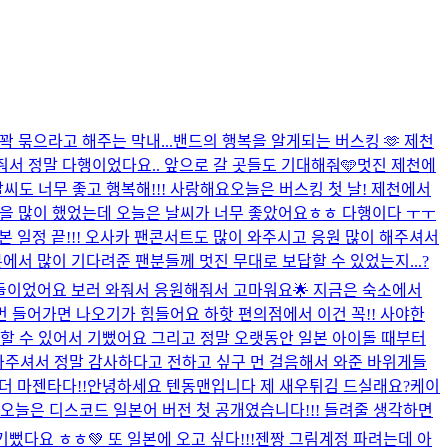
꽉 묶으라고 해주는 막내...
밴드의 행복을 알게되는 버스킹 🫶 제천
줘서 정말 다행이었다요.. 앞으로 갈 곳들도 기대해줘🩵
멋진 제천에
씨도 너무 좋고 행복해!!! 사랑해요
오늘은 버스킹 첫 날! 제천에서
정을 많이 했었는데 오늘은 날씨가 너무 좋았어요ㅎㅎ 다행이다 ㅜㅜ
본 일정 끝!!! 오사카 팬콘서트도 많이 와주시고 응원 많이 해주셔서
에서 많이 기다려준 팬분들께 멋진 무대로 보답할 수 있었는지...?
들이었어요 보러 와줘서 응원해줘서 고마워요🌟 지금은 숙소에서
번 들어가면 나오기가 힘들어요 하핫 편의점에서 이건 꼭!! 사야한
함께할 수 있어서 기뻤어요 그리고 정말 오랫동안 일본 아이돌 때부터
와주셔서 정말 감사하다고 전하고 싶구 먼 걸음해서 와준 바위게들
더 마젠타다!!
안녕하세요 텐동맨입니다 제 새우튀김 드실래요?
케이
rty 💞 오늘은 디스코드 일본어 버전 첫 공개였습니다!!! 들려줄 생각하면
다요 ㅎㅎ💚 또 일본에 오고 싶다!!!
젠짱 그림계정 파려는데 아