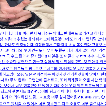
간다니까 에휴 이러면서 묶어주는 막내... 반대쪽도 풀리려고 하니까 
킹 끄읕!!!! 추웠는데 와줘서 고마워요😻 그래도 비가 마법처럼 안와
 보니 하나도 안추웠는데 걱정해줘서 고마워요 ㅎㅎ 봄이었다 그쵸오 날
서 고마웠어요 💚 자연광도 너무 따뜻했구 어제 비가 많이 와서 걱
곡 수도 많아서 즐거웠더!! 내일은 또 어딜까~? ㅎㅎ 추후 나...
일
순간 소중한 공연으로 만들고 싶어서 정말 열심히 했던 것 같아요 일본
새로운 팬분들도 많...
도쿄 콘서트와 팬사인회🩵 너무 행복한 시간
 소화하고있어요🤤 일본 편의점에는 이것저것 신기한것들이 많아서 한
콘서트! 무사 완료!! 오랜만에 콘서트고, 또 바위게들과 오랜 시간 
이 보여서 너무 행복했어요 많이 기다려주신 우리 일본 팬분들께도 
고의 팬콘서트!!!💕💕🥺
이봐 핑크가 아니다 마젠타다!!! 가면라이
 뭔가 더 귀여워진 느낌…⭐️ 호응 너무 감사했어용💕
K style Pa
으로 들려줄 수 있어서 너무 행복했구 다들 호응도 너무 좋으셔서 기뻤