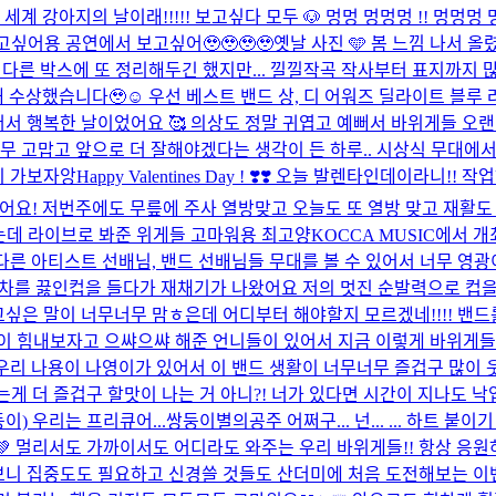
세계 강아지의 날이래!!!!! 보고싶다 모두 🐶 멍멍 멍멍멍 !! 멍멍멍 
고싶어용 공연에서 보고싶어🥹🥹🥹🥹
옛날 사진 🩵 봄 느낌 나서 올
다른 박스에 또 정리해두긴 했지만... 낄낄
작곡 작사부터 표지까지 많
개 수상했습니다🥹☺️ 우선 베스트 밴드 상, 디 어워즈 딜라이트 블루
서 행복한 날이었어요 🥰 의상도 정말 귀엽고 예뻐서 바위게들 오랜만에
무 고맙고 앞으로 더 잘해야겠다는 생각이 든 하루.. 시상식 무대에서
이 가보자앙
Happy Valentines Day ! ❣️❣️ 오늘 발렌타인데이라
 있어요! 저번주에도 무릎에 주사 열방맞고 오늘도 또 열방 맞고 재
는데 라이브로 봐준 위게들 고마워용 최고양
KOCCA MUSIC에서 개
른 아티스트 선배님, 밴드 선배님들 무대를 볼 수 있어서 너무 영광이
 차를 끓인컵을 들다가 재채기가 나왔어요 저의 멋진 순발력으로 컵을
하고싶은 말이 너무너무 맘ㅎ은데 어디부터 해야할지 모르겠네!!!! 밴
 같이 힘내보자고 으쌰으쌰 해준 언니들이 있어서 지금 이렇게 바위게
 우리 나용이 나영이가 있어서 이 밴드 생활이 너무너무 즐겁구 많이
게 더 즐겁구 할맛이 나는 거 아니?! 너가 있다면 시간이 지나도 낙엽에
안쌍둥이) 우리는 프리큐어...쌍둥이별의공주 어쩌구... 넌... ... 하트 
 종료💚 멀리서도 가까이서도 어디라도 와주는 우리 바위게들!! 항상 
보니 집중도도 필요하고 신경쓸 것들도 산더미에 처음 도전해보는 이벤