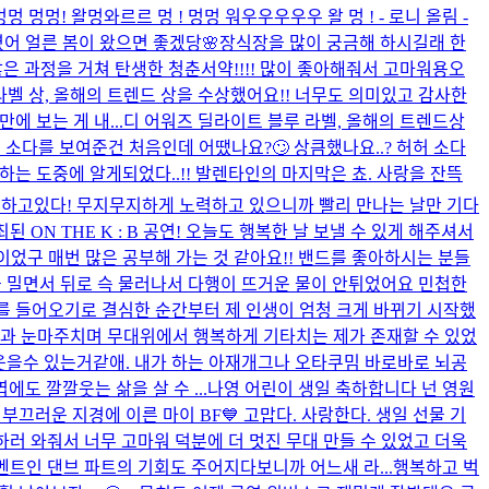
멍멍 멍멍! 왈멍와르르 멍 ! 멍멍 워우우우우우 왈 멍 ! - 로니 올림 -
렸어 얼른 봄이 왔으면 좋겠당🌸
장식장을 많이 궁금해 하시길래 한
은 과정을 거쳐 탄생한 청춘서약!!!! 많이 좋아해줘서 고마워용
오
 라벨 상, 올해의 트렌드 상을 수상했어요!! 너무도 의미있고 감사한
 보는 게 내...
디 어워즈 딜라이트 블루 라벨, 올해의 트렌드상
 소다를 보여준건 처음인데 어땠나요?🙄 상큼했나요..? 허허 소다
니!! 작업하는 도중에 알게되었다..!! 발렌타인의 마지막은 쵸. 사랑을 잔뜩
활도 하고있다! 무지무지하게 노력하고 있으니까 빨리 만나는 날만 기다
최된 ON THE K : B 공연! 오늘도 행복한 날 보낼 수 있게 해주셔서
었구 매번 많은 공부해 가는 것 같아요!! 밴드를 좋아하시는 분들
 밀면서 뒤로 슥 물러나서 다행이 뜨거운 물이 안튀었어요 민첩한
드를 들어오기로 결심한 순간부터 제 인생이 엄청 크게 바뀌기 시작했
들과 눈마주치며 무대위에서 행복하게 기타치는 제가 존재할 수 있었
 웃을수 있는거같애. 내가 하는 아재개그나 오타쿠밈 바로바로 뇌공
도 깔깔웃는 삶을 살 수 ...
나영 어린이 생일 축하합니다 넌 영원
붙이기 부끄러운 지경에 이른 마이 BF💙 고맙다. 사랑한다. 생일 선물 기
응원하러 와줘서 너무 고마워 덕분에 더 멋진 무대 만들 수 있었고 더욱
트인 댄브 파트의 기회도 주어지다보니까 어느새 라...
행복하고 벅