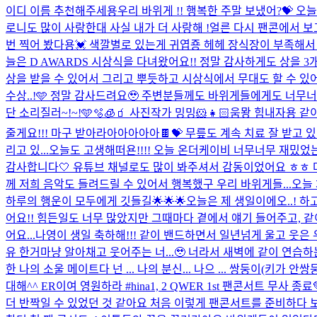
이디 이름 추천해주세용
우리 바위게 !! 행복한 주말 보냈어?💝 오늘 
로니도 많이 사랑한대 사실 내가 더 사랑해 !
얼른 다시 팬콘에서 보
번 찍어 봤다용💓 색깔별로 있는게 귀엽죵 헤헤 장식장이 부족해서 
늘은 D AWARDS 시상식을 다녀왔어요!! 정말 감사하게도 상을 3
상을 받을 수 있어서 그리고 뿌듯하고 시상식에서 무대도 할 수 있어
수상..!🩵 정말 감사드려요🥹 주변분들께도 바위게들에게도 너무너
단 소리질러~!~!🩵🫧🧊🧃 사진작가 밍밍🐹👧🏻
움뫙 힘내자용 같
줄게요!!! 마구 받아라아아아아아🍫💝 무릎도 계속 치료 잘 받고
리고 있...
오늘도 고생해떠욘!!!! 오늘 온더케이비 너무너무 재밌었
감사합니다🤍 유튜브 채널로도 많이 봐주셔서 감동이었어요 ㅎㅎ 다
께 저희 음악도 들려드릴 수 있어서 행복했구 우리 바위게들...
오늘
하루의 행운이 모두에게 깃들길🌟🌟🌟
오늘은 제 생일이에오..! 
어요!! 힘든일도 너무 많았지만 그때마다 곁에서 얘기 들어주고,
어요...
나영이 생일 축하해!!! 같이 밴드하면서 일년넘게 울고 웃은
유 한거마냥 알아채고 웃어주는 너...🥹 너라서 새벽에 같이 연습하는
한 나의 소울 메이트다 넌 ... 나의 분신... 나으 ... 쌍둥이(키가 
대해^^ ER이여 영원하라 #hina
1, 2 QWER 1st 팬콘서트 무사
더 반짝일 수 있었던 것 같아요 처음 이렇게 팬콘서트를 준비하다 