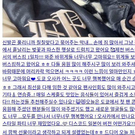
신발끈 풀리니까 칠칠맞다고 묶어주는 막내... 손에 짐 많아서 그냥 
에서 흩날리는 벚꽃과 따스한 햇살로 드럼치고 왔어요 🥰
제천 버스
서의 버스킹 1일차!!! 와준 바위게들 너무너무 고마워요!! 위게들
버스킹하고 왔어요 ㅎㅎ 다들 응원 많이 해주시구 많이 보러 와주셔
바람때문에 머리카락 먹으면서 ㅋㅋㅋㅋ 이런 느낌이 얼마만인지 ㅎㅎ 
너무 고마워요❤️ 도쿄 오사카 어느 곳도 너무 행복했어요 매 순간 
ㅎㅎ 그래서 최선을 다해 임한 것 같아요 팬사인회도 많이 와주시고, 
기타🎸 연습중..! 매일 스케줄도 맛있는 음식들이 있어서 즐겁게
다!! 하는것들 추천해주실수 있나요? 😺😻
오늘은 도쿄에서 첫 팬 
응원해 주셨던 팬분들이 많이 와주셨기도 했고 새로운 얼굴들도 많
도 너무 ...
모두를 만나서 너무너무 행복했어요 ! 오사카에서 만나요 최
스타일 파티 너무 재밌었다요..🩷 디스코드 일본어 버전 어떤가요??
서 깜짝 선물이라고 생각하고 되게 설렜었는데ㅎㅎ 드디어 오늘 처음