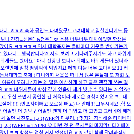
생일 파티..ㅎㅎㅎ 축하 공연도 다녀왔구!! 고려대학교 입실렌티에도 등
니 긴장...
선문대&청주대🩵 호응 너무너무 대박이었던 학생분
무 좋았어요 ㅋㅎㅋㅎㅋ 역시 대학축제는 올때마다 기운을 받아가는거
수 있다니... 행복합니다🫶 저희 보려고 기다려주시기도 하고 바위게
위게들도 봤어요 ! 아니 전광판 보니까 뒤에도 바위게들이 있더라
 오랜만에 엄청 땀범벅이 되었지요 헤헤 다들 너무 고마워요❤️‍🔥 커
동서대학교 축제 ! 다녀와따 서울을 떠나서 많은 분들께 또 저희 노
 여름이 오려나? 저는 왜 말은 이상하게 하고 글은 괜찮게 쓰는 걸
아요 ㅎㅎ 바위게들이 항상 곁에 있음에 제가 빛날 수 있다는 거 알죠?
 우산 쓰면서 공연한 건 처음이라 새로운 경험이었어요 ㅋ...
내
!!! (반포자이빼고 포르쉐 빼고) 다 말해!!! 고우시네요..
헉 오
구 어떨땐 더 킹받구 어떨땐 괜히 더 귀엽고 더 고맙고 그러네에 헤헤
 놀던 사진도...
1,2 QWER의 마무리..! 멋지게 장식해준 타이베이
1, 2, QWER! in TAIPEI 💚 이번 첫 팬 콘서트의 마지막!! 타이베이
 왔어 ㅋㅋ 함성도 엄청 커서 멋졌어요 ㅎㅎ 같이 함께 달려와줘서