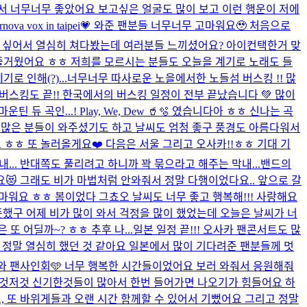
서 너무너무 좋았어요 보고싶은 얼굴도 많이 보고 이런 행운이 저에
ernova vox in taipei💗 와준 팬분들 너무너무 고마워요🥹 처음으로
하고 싶어서 열심히 쳐다봤는데 여러분들 느끼셨어요? 아이컨택한거 맞
 너무 너무 즐거웠어요 ㅎㅎ 저희를 모르시는 분들도 오늘을 계기로 노래도 들
로 인해(?)...
너무너무 따사로운 노을에서한 노들섬 버스킹 !! 많
버스킹도 끝!! 한국에서의 버스킹 일정이 전부 끝났습니다 💚 많이
곡인...! Play, We, Dew 🥤🫧 였습니다아 ㅎㅎ 신나는 곡
 많은 분들이 와주셨기도 하고 날씨도 엄청 좋구 풍경도 아름다워서
ㅎㅎ 또 놀러올게요❤️ 다음은 서울 그리고 오사카!!ㅎㅎ 기대 기
.. 반대쪽도 풀리려고 하니까 꽉 묶으라고 해주는 막내...
밴드의
요😻 그래도 비가 마법처럼 안와줘서 정말 다행이었다요.. 앞으로 갈
마워요 ㅎㅎ 봄이었다 그쵸오 날씨도 너무 좋고 행복해!!! 사랑해요
뜻했구 어제 비가 많이 와서 걱정을 많이 했었는데 오늘은 날씨가 너
 어딜까~? ㅎㅎ 추후 나...
일본 일정 끝!!! 오사카 팬콘서트도 많
 정말 열심히 했던 것 같아요 일본에서 많이 기다려준 팬분들께 멋
와 팬사인회🩵 너무 행복한 시간들이었어요 보러 와줘서 응원해줘
 이것저것 신기한것들이 많아서 한번 들어가면 나오기가 힘들어요 하
고, 또 바위게들과 오랜 시간 함께할 수 있어서 기뻤어요 그리고 정말