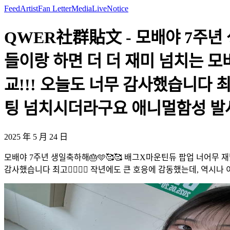
Feed
Artist
Fan Letter
Media
Live
Notice
QWER社群貼文 - 모배야 7주년 
들이랑 하면 더 더 재미 넘치는 모
교!!! 오늘도 너무 감사했습니다 최고
팅 넘치시더라구요 애니멀함성 발사!!
2025 年 5 月 24 日
모배야 7주년 생일축하해🎂🩵🥰🥰 배그X마운틴듀 팝업 너어무 
감사했습니다 최고❤️‍🔥❤️‍🔥 작년에도 큰 호응에 감동했는데, 