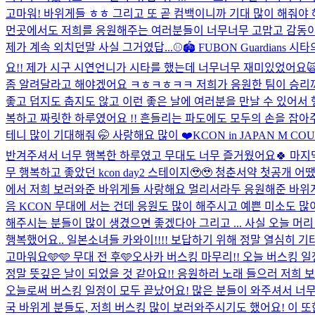
고마워! 바위게들 ㅎㅎ 그리고 또 곧 컴백이니까 기대 많이 해줘야 해..
먼곳에서도 저희를 응원해주는 여러분들이 너무너무 고맙고 감동이었
제가 계속 외치던말 사실 그거였답...
⚾️🏟️ FUBON Guardia
요!! 제가 시구 시연언니가 시타를 했는데 너무너무 재미있었어요
좀 알려달라고 해야겠어요 ㅋㅎㅋㅎㅋㅋ 저희가 응원한 팀이 승리까지
좋고 덥지도 춥지도 않고 이런 좋은 날에 여러분을 만날 수 있어서 
복하고 짜릿한 하루였어요 !! 흔들리는 파도에도 모두의 손을 잡아주
테니 많이 기대해줘 🤭 사랑해요 많이 ❤️
KCON in JAPAN M
반겨주셔서 너무 행복한 하루였고 무대도 너무 즐거웠어요🍀 마지막 
무 행복하고 좋았던 kcon day2 스테이지🥹🥹 청춘서약 첫공개
에서 저희 보러와준 바위게들 사랑해요 멀리서라두 응원해준 바위게들
음 KCON 무대에 서는 건데 응원도 많이 해주시고 예쁜 미소도 많
해주시는 분들이 많이 생겼으면 좋겠다아 그리고 ... 사실 오늘 머리 
행복했어요.. 일본소녀들 카와이!!!! 보답하기 위해 정말 열심히 
고마워요🩵🩵 무대 전 후🩵
오사카 버스킹 마무리!! 오늘 버스킹 
정말 뜻깊은 날이 되었을 것 같아요!! 응원하러 노래 들으러 저희 보
오늘로써 버스킹 일정이 모두 끝났어요! 많은 분들이 와주셔서 너무
국 바위게 분들도, 저희 버스킹 많이 보러와주시기도 했어요! 이 또