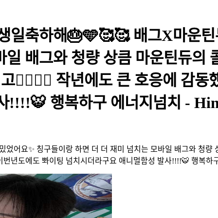
생일축하해🎂🩵🥰🥰 배그X마운
바일 배그와 청량 상큼 마운틴듀의 콜
❤️‍🔥❤️‍🔥 작년에도 큰 호응에
!!🐯 행복하구 에너지넘치 - Hin
재밌었어요✨ 칭구들이랑 하면 더 더 재미 넘치는 모바일 배그와 청량 상
역시나 이번년도에도 뽜이팅 넘치시더라구요 애니멀함성 발사!!!!🐯 행복