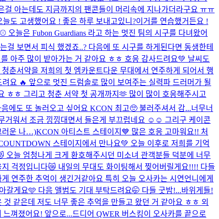
이 많은걸 아는데도 지금까지의 팬콘들이 머리속에 지나가더라구요 ㅠㅠ
늘도 고생했어요 ! 좋은 하루 보내고있니?이거를 연습했거든요 !
️ 오늘은 Fubon Guardians 라고 하는 멋진 팀의 시구를 다녀왔어
는걸 보면서 피식 했겠죠..? 다음에 또 시구를 하게된다면 동생한테
너지를 아주 많이 받아가는 거 같아요 ㅎㅎ 호응 감사드려요💚 날씨도
💝 청춘서약을 저희의 첫 엠카운트다운 무대에서 연주하게 되어서 행
드려요 🔥 앞으로 멋진 드럼솔로 많이 보여주는 실력파 드러머가 될
었어요 ㅎㅎ 그리고 청춘 서약 첫 공개까지🫶 많이 많이 호응해주시고
에도 또 놀러오고 싶어요 KCON 최고🥺 불러주셔서 감...
너무너
가 무거워서 조금 낑낑대면서 들은게 부끄럽네요 ☺️☺️ 그리구 케이콘
끄러운 나…)
KCON 아티스트 스테이지💙 많은 호응 고마워요!! 처
 COUNTDOWN 스테이지에서 만나요💚 오늘 이후로 저희를 기억
.😻😻 오늘 엄청나게 크게 환호해주시던 미소녀 관객분들 덕분에 너무
을지 걱정입니다😿 내일의 무대도 화이팅해서 찢어버릴게요!!!! 다들
복하게 연주한 추억이 생긴거같아요 특히 오늘 오사카는 시연언니에게
갈게요🩵 다음 앨범도 기대 부탁드려요🤭 다들 굿밤!...
바위게들!
것 같은데 저도 너무 좋은 추억을 만들고 왔던 거 같아요 ㅎㅎ 외
느껴졌어요! 앞으로...
드디어 QWER 버스킹이 오사카를 끝으로