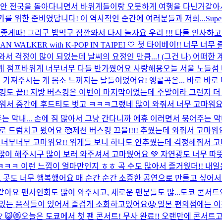
달동안 전국을 돌아다니면서 바위게들이랑 오붓하게 여행을 다닌거같아
가를 위한 준비였답니다! 이 역사적인 순간에 여러분들과 저희...
Sup
 좋게따! 그리구 밥먹구 잠깐와서 다시 놀자요 우리 !!! 다들 인사
ALAN WALKER with K-POP IN TAIPEI 🤍 첫 타이베이!!
 걱정이 많이 되었는데 날씨의 요정인 만큼...! (그건 나) 어떠한 계기
게 점프바위게 너무너무 다들 반가웠어요 사랑해용
오늘 서울 노들섬 
주시는 게 몸소 느껴지는 날들이었어요! 앵콜곡은... 바로 바로 마운틴 듀 
킹도 끝!! 지방 버스킹은 이번이 마지막이었는데 주말이라 그런지 더
워서 중간에 후드티도 벗고 ㅋㅋㅋ그랬네 많이 와줘서 너무 고마워요 
막내... 손에 짐 많아서 그냥 간다니까 에휴 이러면서 묶어주는 막내.
로 드럼치고 왔어요 🥰
제천 버스킹 끄읕!!!! 추웠는데 와줘서 고마워
들 너무너무 고마워요!! 위게들 보니 하나도 안추웠는데 걱정해줘서 고
 많이 해주시구 많이 보러 와주셔서 고마웠어요 💚 자연광도 너무 따
 이런 느낌이 얼마만인지 ㅎㅎ 곡 수도 많아서 즐거웠더!! 내일은 또
느 곳도 너무 행복했어요 매 순간 순간 소중한 공연으로 만들고 싶어서
 같아요 팬사인회도 많이 와주시고, 새로운 팬분들도 많...
도쿄 콘서트
도 맛있는 음식들이 있어서 즐겁게 소화하고있어요🤤 일본 편의점에는
😺😻
오늘은 도쿄에서 첫 팬 콘서트! 무사 완료!! 오랜만에 콘서트