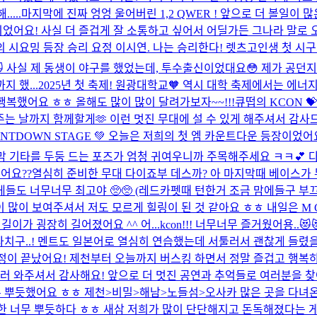
...
마지막에 진짜 엉엉 울어버린 1,2 QWER ! 앞으로 더 볼일
어요! 사실 더 즐겁게 잘 소통하고 싶어서 어딜가든 그나라 말로 오
ns 시타의 시요밍 등장 승리 요정 이시연. 나는 승리한다! 렛츠고
인생 첫 시구⚾
 사실 제 동생이 야구를 했었는데, 투수출신이었대요😳 제가 공던지
 했...
2025년 첫 축제! 원광대학교🧡 역시 대학 축제에서는 에
행복했어요 ㅎㅎ 올해도 많이 많이 달려가보자~~!!!
큐떱의 KCON 
는 날까지 함께할게🫶 이런 멋진 무대에 설 수 있게 해주셔서 감사
 COUNTDOWN STAGE 💚 오늘은 저희의 첫 엠 카운트다운 등장이
기타를 두둥 드는 포즈가 엄청 귀여우니까 주목해주세요 ㅋㅋ💕 다음
 어땠어요??열심히 준비한 무대 다이죠부 데스까? 아 마지막때 베이스
도 너무너무 최고야 🥺🥺 (레드카펫때 턴한거 조금 맘에들구 부
이 많이 보여주셔서 저도 모르게 힐링이 된 것 같아요 ㅎㅎ 내일은 M
길이가 굉장히 길어졌어요 ^^ 어...
kcon!!! 너무너무 즐거웠어용.
기타치구..! 멘트도 일본어로 열심히 연습했는데 서툴러서 괜찮게 들렸
일정이 끝났어요! 제천부터 오늘까지 버스킹 하면서 정말 즐겁고 행
러 와주셔서 감사해요! 앞으로 더 멋진 공연과 추억들로 여러분을 찾아
 뿌듯했어요 ㅎㅎ 제천>비밀>해남>노들섬>오사카 많은 곳을 다녀온 
한 너무 뿌듯하다 ㅎㅎ 새삼 저희가 많이 단단해지고 돈독해졌다는 게 