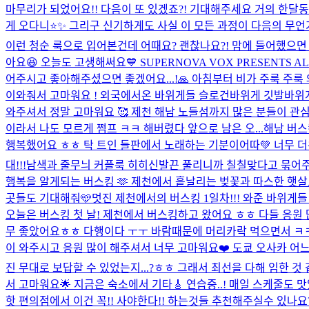
마무리가 되었어요!! 다음이 또 있겠죠?! 기대해주세요 거의 한
게 오다니⭐️✨ 그리구 신기하게도 사실 이 모든 과정이 다음의 무언
이런 청순 룩으로 입어본건데 어때요? 괜찮나요?! 맘에 들어했으면
아요😆 오늘도 고생해써요
💙 SUPERNOVA VOX PRESENTS 
어주시고 좋아해주셨으면 좋겠어요...!🙏 아침부터 비가 주룩 주룩 와서
이와줘서 고마워요 ! 외국에서온 바위게들 슬로건바위게 깃발바위
와주셔서 정말 고마워요 🥰 제천 해남 노들섬까지 많은 분들이 관심 가져
이라서 나도 모르게 쩜프 ㅋㅋ 해버렸다 앞으로 남은 오...
해남 버스
행복했어요 ㅎㅎ 탁 트인 들판에서 노래하는 기분이어따💚 너무 더
대!!!
남색과 줄무늬 커플룩 히히
신발끈 풀리니까 칠칠맞다고 묶어주는 
행복을 알게되는 버스킹 🫶 제천에서 흩날리는 벚꽃과 따스한 햇살
곳들도 기대해줘🩵
멋진 제천에서의 버스킹 1일차!!! 와준 바위게
오늘은 버스킹 첫 날! 제천에서 버스킹하고 왔어요 ㅎㅎ 다들 응원
무 좋았어요ㅎㅎ 다행이다 ㅜㅜ 바람때문에 머리카락 먹으면서 ㅋㅋㅋㅋ
이 와주시고 응원 많이 해주셔서 너무 고마워요❤️ 도쿄 오사카 어
진 무대로 보답할 수 있었는지...?ㅎㅎ 그래서 최선을 다해 임한 것
서 고마워요🌟 지금은 숙소에서 기타🎸 연습중..! 매일 스케줄
핫 편의점에서 이건 꼭!! 사야한다!! 하는것들 추천해주실수 있나요? 