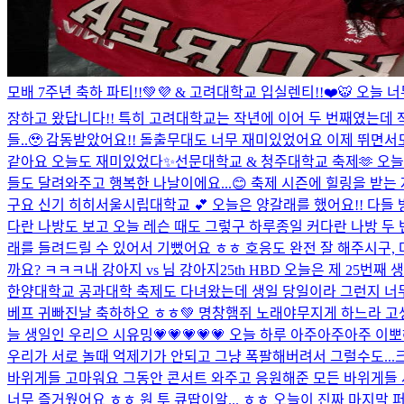
모배 7주년 축하 파티!!💚💜 & 고려대학교 입실렌티!!❤️🐯 오
장하고 왔답니다!! 특히 고려대학교는 작년에 이어 두 번째였는데 작년보
들..🥹 감동받았어요!! 돌출무대도 너무 재미있었어요 이제 뛰면
같아요 오늘도 재미있었다✨
선문대학교 & 청주대학교 축제🫶 오늘
들도 달려와주고 행복한 나날이에요...😊 축제 시즌에 힐링을 받는 
구요 신기 히히
서울시립대학교 💕 오늘은 양갈래를 했어요!! 다들 방
다란 나방도 보고 오늘 레슨 때도 그렇구 하루종일 커다란 나방 두 
래를 들려드릴 수 있어서 기뻤어요 ㅎㅎ 호응도 완전 잘 해주시구, 
까요? ㅋㅋㅋ
내 강아지 vs 님 강아지
25th HBD 오늘은 제 25
한양대학교 공과대학 축제도 다녀왔는데 생일 당일이라 그런지 너무 
베프 귀빠진날 축하하오 ㅎㅎ💚 명창햄쥐 노래야무지게 하느라 고생이
늘 생일인 우리으 시유밍💗💗💗💗💗 오늘 하루 아주아주아주 
우리가 서로 놀때 억제기가 안되고 그냥 폭팔해버려서 그럴수도...크
바위게들 고마워요 그동안 콘서트 와주고 응원해준 모든 바위게들 사
너무 즐거웠어요 ㅎㅎ 원 투 큐땁이알... ㅎㅎ 오늘이 진짜 마지