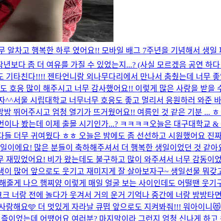
늘 너무 알차고 행복한 하루 였어요!! 모바일 배그 7주년을 기념해서 
다 좀 더 여유를 가질 수 있었는지...? (사실 모르겠음 공연 하다 보
서도 기타친다!!!! 젠타언니랑 외나무다리에서 만나서 춤췄는데 너
도 호응 많이 해주시고 너무 감사했어요!! 이렇게 많은 사랑을 받을 
자^^
서울 시립대학교 너무너무 호응도 좋고 멀리서 응원하러 와준 바
방 뛰어주시고 엄청 열기가 뜨거웠어요!! 여름인 것 같은 기분 ... ㅎ
번이나 봤는데 이제 출몰 시기인가...? ㅋㅋㅋㅋ
오늘은 대구대학교 & 
다들 더무 귀여웠다 ㅎㅎ 오늘은 밤에도 좀 선선하고 시원했어요 진짜
번째 생일이에요! 많은 분들이 축하해주셔서 더 행복한 생일이었던 것 같
재밌었어요! 비가 왔는데도 불구하고 많이 와주셔서 너무 감동이었고,
 많어 앞으로도 웃기고 재미지게 잘 살아보자구~ 생일선물 뭐갖고싶어!!
이뽀해줄게 나으 햄찌양 이렇게 매일 얼굴 보는 사이인데도 어떨땐 웃기
크 너랑 전에 놀다가 웃겨서 거의 운거 기억나 중간에 너랑 방방타면서
랑해요🩵 더 멋있게 자라날 큐떱 앞으로도 지켜봐줘!!! 워아이니😻
막 퍼즐이었는데 어땠어요 여러분? 마지막이라 그런지 엄청 신나게 하고