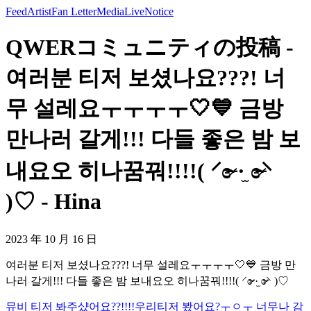
Feed
Artist
Fan Letter
Media
Live
Notice
QWERコミュニティの投稿 -
여러분 티저 보셨나요???! 너
무 설레요ㅜㅜㅜㅜ🤍💙 금방
만나러 갈게!!! 다들 좋은 밤 보
내요오 히나꿈꿔!!!!( ⸍ɞ̴̶̷ ·̫ ɞ̴̶̷⸌
)♡ - Hina
2023 年 10 月 16 日
여러분 티저 보셨나요???! 너무 설레요ㅜㅜㅜㅜ🤍💙 금방 만
나러 갈게!!! 다들 좋은 밤 보내요오 히나꿈꿔!!!!( ⸍ɞ̴̶̷ ·̫ ɞ̴̶̷⸌ )♡
뮤비 티저 봐주샸어요??!!!!
우리티저 봤어요?ㅜㅇㅜ 너무나 감