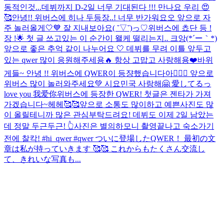
동적인것...데뷔까지 D-2일 너무 기대된다 !!! 만나요 우리 😍
🥰
안녕!! 위버스에 히나 두등장..! 너무 반가워요오 앞으로 자
주 놀러올게🤍💙 잘 지내보아요( ˘▽˘)っ♡
위버스에 쵸단 등 !
장 !🌟 첫 글 쓰고있는 이 순간이 왤케 떨리는지.. 크앙(*´ー｀*)
앞으로 좋은 추억 같이 나누어요 🤍 데뷔를 무려 이틀 앞두고
있는 qwer 많이 응원해주세용🔥 항상 고맙고 사랑해용❤️
바위
게들~ 안녕 !! 위버스에 QWER이 등쟝했습니다아💁🏻‍♀️ 앞으로
위버스 많이 놀러와주세요💚 시요민국 사랑해🤗 愛してるっ
love you 我爱你
위버스에 등장한 QWER! 첫글은 젠타가 가져
가겠습니다~헤헤🥰🥰앞으로 소통도 많이하고 예쁜사진도 많
이 올릴테니까 많은 관심부탁드려요! 데뷔도 이제 2일 남았는
데 정말 두근두근! 👆사진은 별의하모니 촬영끝나고 숙소가기
전에 찰칵! #hi_qwer #qwer ついに登場したQWER！ 最初の文
章は私が持っていきます 🥰🥰 これからもたくさん交流し
て、きれいな写真も...