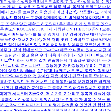
 트렌드 상을 수상했어요!! 너무도 의미있고 감사한 상을 받을 수
 게 내...
디 어워즈 딜라이트 블루 라벨, 올해의 트렌드상 수상
서 소다를 보여준건 처음인데 어땠나요?🙄 상큼했나요..? 허허 소다
오늘 발렌타인데이라니!! 작업하는 도중에 알게되었다..!! 발렌타인의 마지막
도 또 열방 맞고 재활도 하고있다! 무지무지하게 노력하고 있으니까
용 최고양
KOCCA MUSIC에서 개최된 ON THE K : B 공연
밴드 선배님들 무대를 볼 수 있어서 너무 영광이었구 매번 많은 공
을 들다가 재채기가 나왔어요 저의 멋진 순발력으로 컵을 밀면서
고싶은 말이 너무너무 맘ㅎ은데 어디부터 해야할지 모르겠네!!!!
들어주고, 같이 힘내보자고 으쌰으쌰 해준 언니들이 있어서 지금
면서 일년넘게 울고 웃은 우리 나용이 나영이가 있어서 이 밴드 생
..🥹 너라서 새벽에 같이 연습하는게 더 즐겁구 할맛이 나는 거
.. 나의 분신... 나으 ... 쌍둥이(키가 안쌍둥이) 우리는 프리큐어.
이여 영원하라 #hina
1, 2 QWER 1st 팬콘서트 무사 종료💚
 더 반짝일 수 있었던 것 같아요 처음 이렇게 팬콘서트를 준비하
복하고 벅찼던 첫 팬 콘서트..! 이틀동안 꿈을 꾼거같아요 바위게
로 재밌게 잘봤대요 공연잘보고 쿨쿨하구 있어요
랜덤사진 모음집
 함께한 처음부터 지금까지 매 순간이 기대되고 행복한 일들이 생
angkok 올해의 신인상을 받게 되었습니다! 신인일 때만 받을 수 있는
하고 감사드립니다! 저희가 이렇게 달려올 수 있었던 건 항상 
ดยอด!🥰
Merry Christmas🎄🎁
메리크리스마스 이브!
마마 마카