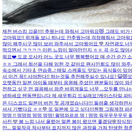
제천 버스킹 끄읕!!!! 추웠는데 와줘서 고마워요😻 그래도 비
고마워요!! 위게들 보니 하나도 안추웠는데 걱정해줘서 고마워요
많이 해주시구 많이 보러 와주셔서 고마웠어요 💚 자연광도 
먹으면서 ㅋㅋㅋㅋ 이런 느낌이 얼마만인지 ㅎㅎ 곡 수도 많아서 즐
워요❤️ 도쿄 오사카 어느 곳도 너무 행복했어요 매 순간 순간 
ㅎㅎ 그래서 최선을 다해 임한 것 같아요 팬사인회도 많이 와주시
숙소에서 기타🎸 연습중..! 매일 스케줄도 맛있는 음식들이
서 이건 꼭!! 사야한다!! 하는것들 추천해주실수 있나요? 😺😻
오
오랫동안 일본 아이돌 때부터 응원해 주셨던 팬분들이 많이 와
전하고 싶구 먼 걸음해서 와준 바위게들도 너무 ...
모두를 만나서
녕하세요 텐동맨입니다 제 새우튀김 드실래요?
케이스타일 파티 
은 디스코드 일본어 버전 첫 공개였습니다!!! 들려줄 생각하면
셔서 기뻤다요 ㅎㅎ💚 또 일본에 오고 싶다!!!
젠짱 그림계정 파
멍멍 !! 멍멍멍 멍멍 멍멍! 왈멍와르르 멍 ! 멍멍 워우우우우우 왈 
사진 🩵 봄 느낌 나서 올렸어 얼른 봄이 왔으면 좋겠당🌸
장식장을
만... 낄낄
작곡 작사부터 표지까지 많은 과정을 거쳐 탄생한 청춘