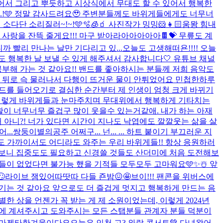
 있어서 그리고 뿌듯하고 시상식에서 무대도 할 수 있어서 행복한
..!🩵 정말 감사드려요🥹 주변분들께도 바위게들에게도 너무너
단 소리질러~!~!🩵🫧🧊🧃 사진작가 밍밍🐹👧🏻
움뫙 힘내
은 쵸. 사랑을 잔뜩 줄게요!!! 마구 받아라아아아아아🍫💝 무릎도 계
 빨리 만나는 날만 기다리고 있...
오늘도 고생해떠욘!!!! 오늘
! 오늘도 행복한 날 보낼 수 있게 해주셔서 감사합니다🤍 유튜브 채널
부해 가는 것 같아요!! 밴드를 좋아하시는 분들께 저희 음악도
 뒤로 슥 물러나서 다행이 뜨거운 물이 안튀었어요 민첩한하루
 밴드를 들어오기로 결심한 순간부터 제 인생이 엄청 크게 바뀌기
 이렇게 바위게들과 눈마주치며 무대위에서 행복하게 기타치는
활이 너무너무 즐겁구 많이 웃을수 있는거같애. 내가 하는 아재
 아니?! 너가 있다면 시간이 지나도 낙엽에도 깔깔웃는 삶을 살
..쌍둥이별의공주 어쩌구... 넌... ... 하트 붙이기 부끄러운 지
 멀리서도 가까이서도 어디라도 와주는 우리 바위게들!! 항상 응원하러
다 보니 집중도도 필요하고 신경쓸 것들도 산더미에 처음 도전해보
들이 없었다면 불가능 했을 기적들 모두모두 고마워요🩵✨☃️ 앞

라이브 잼있어따땃따 다들 죤밤😖🤩
브이!!! 팬콘을 위버스에
기는 것 같아요 앞으로도 더 즐겁게 멋지고 행복하게 만드는 음
 특별한 상을 언젠가 꼭 받는 게 제 소원이었는데, 이렇게 2024년
곁에 계셔주시고 도와주시는 모든 스탭분들 관계자 분들 덕분이
오마젠타
한겨울이다요
오늘은 인천 고3 와락 콘서트💚 다녀왔어