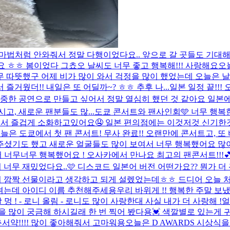
가 마법처럼 안와줘서 정말 다행이었다요.. 앞으로 갈 곳들도 기대해
 ㅎㅎ 봄이었다 그쵸오 날씨도 너무 좋고 행복해!!! 사랑해요
오
너무 따뜻했구 어제 비가 많이 와서 걱정을 많이 했었는데 오늘은
거웠더!! 내일은 또 어딜까~? ㅎㅎ 추후 나...
일본 일정 끝!!
소중한 공연으로 만들고 싶어서 정말 열심히 했던 것 같아요 일본에
고, 새로운 팬분들도 많...
도쿄 콘서트와 팬사인회🩵 너무 행복
 있어서 즐겁게 소화하고있어요🤤 일본 편의점에는 이것저것 신기
늘은 도쿄에서 첫 팬 콘서트! 무사 완료!! 오랜만에 콘서트고, 
주셨기도 했고 새로운 얼굴들도 많이 보여서 너무 행복했어요 많
 너무너무 행복했어요 ! 오사카에서 만나요 최고의 팬콘서트!!!💕
너무 재밌었다요..🩷 디스코드 일본어 버전 어떤가요?? 뭔가 더
서 깜짝 선물이라고 생각하고 되게 설렜었는데ㅎㅎ 드디어 오늘 
려는데 아이디 이름 추천해주세용
우리 바위게 !! 행복한 주말 보냈
멍 ! - 로니 올림 - 로니도 많이 사랑한대 사실 내가 더 사랑해 !
얼
 많이 궁금해 하시길래 한 번 찍어 봤다용💓 색깔별로 있는게
서약!!!! 많이 좋아해줘서 고마워용
오늘은 D AWARDS 시상식을