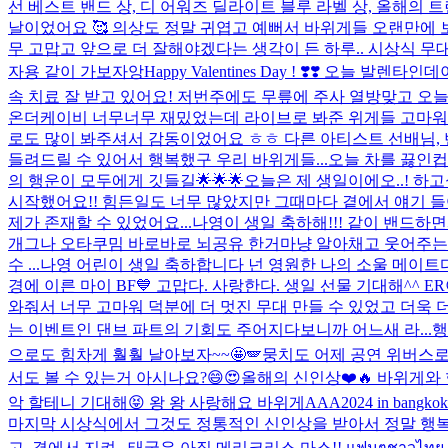
선 베스트 밴드 상, 디 어워즈 딜라이트 블루 라벨 상, 올해의
날이었어요 🥰 의상도 정말 귀엽고 예뻐서 바위게들 오랜만에 보는
무 고맙고 앞으로 더 잘해야겠다는 생각이 든 하루.. 시상식 무대에
자용 같이 가보자앙
Happy Valentines Day ! ❣️❣️ 
속 치료 잘 받고 있어요! 저번주에도 무릎에 주사 열방맞고 오늘
온더케이비 너무너무 재밌었는데 라이브로 봐준 위게들 고마워
로도 많이 봐주셔서 감동이었어요 ㅎㅎ 다른 아티스트 선배님, 
들려드릴 수 있어서 행복했구 우리 바위게들...
오늘 차를 끓인컵
의 행운이 모두에게 깃들길🌟🌟🌟
오늘은 제 생일이에오..! 하
시작했어요!! 힘든일도 너무 많았지만 그때마다 곁에서 얘기 
제가 존재할 수 있었어요...
나영이 생일 축하해!!! 같이 밴드하
개그나 오타쿠밈 바로바로 뇌공유 한거마냥 알아채고 웃어주는 너.
수 ...
나영 어린이 생일 축하합니다 넌 영원한 나의 소울 메이트다 넌 .
경에 이른 마이 BF💙 고맙다. 사랑한다. 생일 선물 기대해^^ ER
와줘서 너무 고마워 덕분에 더 멋진 무대 만들 수 있었고 더욱
는 이벤트인 댄브 파트의 기회도 주어지다보니까 어느새 라...
행
으로도 힘차게 훨훨 날아보자~~🤩🪽
뭉치도 어제 공연 위버스
서도 볼 수 있는거 아시나요?😄😍
올해의 신인상❤️🔥 바위게와
악 할테니 기대해😝 왕 왕 사랑해요 바위게
AAA2024 in b
마지막 시상식에서 그것도 정통적인 신인상을 받아서 정말 행복
고, 곁에서 지켜...
태국은 아직 메리크리스 마스!! แฟนๆชาวไทย สุ