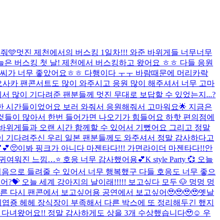
줘🩵
멋진 제천에서의 버스킹 1일차!!! 와준 바위게들 너무너무
늘은 버스킹 첫 날! 제천에서 버스킹하고 왔어요 ㅎㅎ 다들 응원
 날씨가 너무 좋았어요ㅎㅎ 다행이다 ㅜㅜ 바람때문에 머리카락
! 오사카 팬콘서트도 많이 와주시고 응원 많이 해주셔서 너무 고마
서 많이 기다려준 팬분들께 멋진 무대로 보답할 수 있었는지...?
한 시간들이었어요 보러 와줘서 응원해줘서 고마워요🌟 지금은
한것들이 많아서 한번 들어가면 나오기가 힘들어요 하핫 편의점에
또 바위게들과 오랜 시간 함께할 수 있어서 기뻤어요 그리고 정말
이 기다려주신 우리 일본 팬분들께도 와주셔서 정말 감사하다고
🥺
이봐 핑크가 아니다 마젠타다!!! 가면라이더 마젠타다!!
안
 귀여워진 느낌…⭐️ 호응 너무 감사했어용💕
K style Party 💞 오늘
처음으로 들려줄 수 있어서 너무 행복했구 다들 호응도 너무 좋으
어?💝 오늘 세계 강아지의 날이래!!!!! 보고싶다 모두 🐶 멍멍 멍
른 다시 팬콘에서 보고싶어용 공연에서 보고싶어🥹🥹🥹🥹
옛날
 귀엽죵 헤헤 장식장이 부족해서 다른 박스에 또 정리해두긴 했지
 다녀왔어요!! 정말 감사하게도 상을 3개 수상했습니다🥹☺️ 우