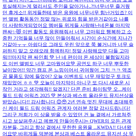
토실해지는게 멀리서도 주인을 닮아가나..?!
너무너무 즐거웠
던 휴게소!! 위게들한테 받은 응원에 너무너무 힘난거있죠? 이
번 앨범 활동동안 정말 많는 위로와 힘을 받은거같아요 나를
더 사랑하게되었어요 멤버들 위게들 사랑해
난네온불 마지막
팬싸✨😻 이번 활동도 응원해줘서 너무 고마워요 행복하고 소
중한 기억들을 너무 많이 만들어줘서 시간이 순식간에 지나간
거같아ㅜㅜ 아쉽다요 그래도 우린 앞으로 쭉 볼거니까 너무 슬
퍼하지 말고 오래오래 함께하자! 정말 사랑해요🩵 다들 고마
워!!!
마지막 팬 싸인회 💚 난 네 편이야 온 세상이 불협일지라
도 이번 앨범도 너무 고마웠어요💚 공연도 하구 너무 뿌듯한
날이었어!! 약간 캠프 온 느낌이어서 귀여웠어 그치 ㅋㅋ 역조
공 물품도 맘에 들었어? 오늘 이벤트도 너무 재밌었구 토크도
재밌었어 ㅎㅎ 💚 오늘이 마지막이 아니구 또 다시 새로운 시
작인 거라고 생각해줘!! 알겠지? 단콘 준비 화이팅💚 오...
케이
월드 드림 어워즈 2025 💚 본상과 베스트 올라운드 뮤지션상을
받았습니다!! 감사합니다 😊🥹 2년 연속 멋진 무대에 초대해주
신 케이 월드 드림 어워즈 관계자 여러분 정말 감사드립니다!
그리구 저희가 이 상을 받을 수 있었던 건 늘 곁에서 가르쳐주
시고 보살펴주시고 예쁘게 만들어주시는 QWER의 모든 관계
자분들, 그리고 항상 곁에서 무한한 응원을 ...
KWDA!! 다녀왔
어요🩵 바위게들 덕분에 본상과 베스트 올라운드 뮤지션 상 무