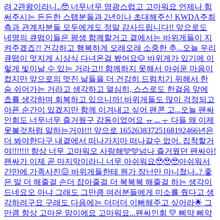
려 2관왕이라니..🥹 너무너무 영광스럽고 고마워요 언제나 힘
써주시는 든든한 스탭분들과 2년이나 초대해주신 KWDA주최
측과 관계자분들 모두에게도 정말 감사드립니다!! 앞으로도
네명의 큐떱이들은 평생 함께할거고 곁에서는 바위게들이 지
켜주겠죠?! 건강하고 행복하게 오래오래 소중한 추...
오늘 우리
큐떱이 멋지게 시상식 다녀온걸 봤어요🐶 바위게가 있기에 이
렇게 빛이날 수 있는 거라고!! 함께하지 못해서 아쉬운 마음이
컸지만 앞으로의 멋진 날들을 더 건강히 드럼치기 위해서 한
숨 쉬어가는 거라고 생각하고 열심히, 스스로도 한걸음 앞에
쵸를 생각하며 회복하고 있으니까! 바위게들도 많이 걱정되고
아픈 순간이 있겠지만 함께 이겨내고 싶어 팬콘 고...
오늘 팬싸
인회도 너무너무 즐거웠구 감동이었어요 ㅠㅡㅜ 다들 왜 이제
못볼것처럼 말하는거야!!! 앞으로 16526383725168192466년은
더 봐야한다구 내곁에서 떠나가지마 떠나갈수 없어. 집착할거
야!!!!!!! 항상 너무 고마워오 사랑해🩵🩵
넘나 즐거웠던 팬싸아!
팬싸가 이제 곧 마지막이라니 너무 아쉬워요🥹🥹🥹아쉬워서
간만에 가족사진😖 바위게들한테 뭔가 장난만 마니쳤나..? 좋
은 말 더 해줄걸 손더 잡아줄걸 더 복복복 해줄걸 하는 생각이
드네요오 아냐 그래도 그만큼 여러분들에게 미소를 줬다고 생
각하려구요 구래도 다음에는 더더더 이뻐해주고 싶어라🌟 그
만큼 항상 고마운 맘이에요 고마워요...
팬싸인회 💛 삐약 삐약