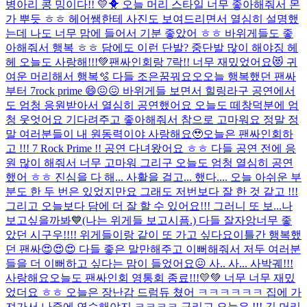
병아리 콩 밍이다!! 💛🐥 오늘 머리 스타일 너무 좋아해줘서 몬
가 뿌듯 ㅎㅎ 헤어쌤한테 사진도 보여드리면서 열심히 설명했
는데 나도 너무 맘에 들어서 기분 좋았어 ㅎㅎ 바위게들도 좋
아해줘서 행복 ㅎㅎ 담에도 이런 단발? 중단발 많이 해야징 헤
헤 오늘도 사랑해!!!💚
팬싸인회랑 7락!! 너무 재밌었어요😻 귀
여운 머리해서 행복🫧 다들 조은꿈꿔요오
오늘 행복했던 팬싸
부터 7rock prime 😄😖😖 바위게들 보면서 힐링라구 공연에서
도 엄청 응원받아서 열심히 공연했어요 오늘도 떼창덕분에 엄
청 웃엇어요 기다려주고 좋아해줘서 참으로 고마워요 정말 정
말 여러분들이 내 원동력이야 사랑해요🥹
오늘은 팬싸인회하
고 !!! 7 Rock Prime !! 공연 다녀왔어요 ㅎㅎ 다들 공연 전에 응
원 많이 해줘서 너무 고마워 그리구 오늘도 엄청 열심히 공연
했어 ㅎㅎ 진심을 다 해... 사활을 걸고... 했다.... 오늘 아쉬운 부
분도 한 두 번은 있었지만요 그래도 저번보다 잘 한 것 같고 !!!
그리고 오늘보다 담에 더 잘 할 수 있어요!!! 그러니 또 보...
나
보고싶을까봐💙(나는 위게들 보고시픔.) 다들 잘자앙
너무 좋
았던 시구우!!!! 위게들이랑 같이 또 가고 싶다요
이틀간 행복했
던 팬싸😍😍😍 다들 좋은 말만해주고 이뻐해줘서 저두 여러분
들을 더 이뻐하고 싶다는 맘이 들었어요😖 사.. 사... 사박궤!!!
사랑해요
오늘도 팬싸인회 영통회 종료!!!💛💚 너무 너무 재밌
었더요 ㅎㅎ 오늘은 장난감 드럼듀 쳤어 ㅋㅋㅋㅋㅋㅋ 집에 가
져가서 나중에 연습해야지 ㅋㅋㅋㅋ 구리고 오늘은 !!! 긴 머리