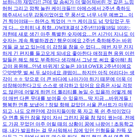
브하니까 재밌다!! 근데 말 솜씨가 더 떨어져버린 것 같은 느낌
허허 그리고 깜짝 놀란 케이크들!!! 아메스에서 2주년 축하도
해주셔서 너무 감동이었어요 💛 풍선도 너무 너무 예쁘고... 이
건 찍어야돼~~ 하면소 찍었어 ㅋㅋ 케이크도 넘 맛있었구 두
개 다.... 으히히 내 취향...
QWER결성 2주년!!10월18일 1018✨
저한테 새로 생긴 아주 특별한 숫자에요…먼 시간이 지나도 이
숫자는 계속 특별하겠죠? 행운이에요 2주년 축하해주는 바위
게들 글 보고 있는데 이 감정을 참을 수 없다… 매번 자꾸 진지
하게 긴 편지를 들고오게 되네요 좋아한다 애정표현 응원 이런
말들은 해도 해도 부족하다 생각해서 그냥 또 써요 좋아해! 최
고야 응원해...
안녕 바위게! 오늘은 10/18 QWER 2주년이에요
🤍🩷🩵💚 벌 써 두 살이네요 큐떱이... 하지만 아직 어리다는 생
각이 ㅎㅎ 앞으로 더 큰 바다에 나아가야 하기 때문에 더욱 더
성장해야한다고도 스스로 생각하고 있어요 요즘은 사실 걱정
도 많은데 어떻게 하면 더 퀄리티를 높일 수 있을까 어떻게 해
야 매번 다른 무대를 보여줄 수 있을까... 딱 지금 ...
바위게들 !
행복한 연휴 보냈어 ? 정말 항해 같았던 서울 콘서트가 마무리
되고, 나도 오랜만에 강아지들이랑 푹 자고 푹 쉰 추석이었다
🐶 연휴 동안 잠을 많이 자서 그런지 꿈을 참 많이 꿨는데, 전에
도 가끔 꾸었던 아주 어릴 때의 상황이 꿈에 나왔어 ! 초등학교
때, 내가 발표하는 걸 무서워해서 집에 있던 인형들을 잔뜩 모
아두고 그 앞에서 발표 연습을 하던...
햎피 햎피 추석 연휴 💚