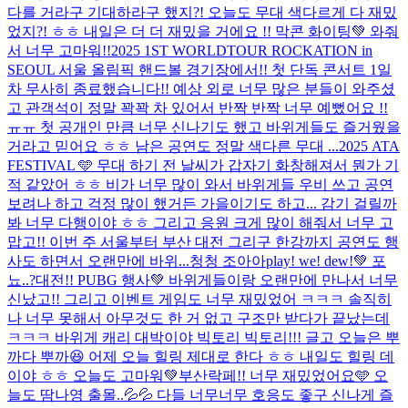
다를 거라구 기대하라구 했지?! 오늘도 무대 색다르게 다 재밌
었지?! ㅎㅎ 내일은 더 더 재밌을 거에요 !! 막콘 화이팅💚 와줘
서 너무 고마워!!
2025 1ST WORLDTOUR ROCKATION in
SEOUL 서울 올림픽 핸드볼 경기장에서!! 첫 단독 콘서트 1일
차 무사히 종료했습니다!! 예상 외로 너무 많은 분들이 와주셨
고 관객석이 정말 꽉꽉 차 있어서 반짝 반짝 너무 예뻤어요 !!
ㅠㅠ 첫 공개인 만큼 너무 신나기도 했고 바위게들도 즐거웠을
거라고 믿어요 ㅎㅎ 남은 공연도 정말 색다른 무대 ...
2025 ATA
FESTIVAL 🩵 무대 하기 전 날씨가 갑자기 화창해져서 뭔가 기
적 같았어 ㅎㅎ 비가 너무 많이 와서 바위게들 우비 쓰고 공연
보려나 하고 걱정 많이 했거든 가을이기도 하고... 감기 걸릴까
봐 너무 다행이야 ㅎㅎ 그리고 응원 크게 많이 해줘서 너무 고
맙고!! 이번 주 서울부터 부산 대전 그리구 한강까지 공연도 행
사도 하면서 오랜만에 바위...
청청 조아아
play! we! dew!💚 포
뇨..?
대전!! PUBG 행사💚 바위게들이랑 오랜만에 만나서 너무
신났고!! 그리고 이벤트 게임도 너무 재밌었어 ㅋㅋㅋ 솔직히
나 너무 못해서 아무것도 한 거 없고 구조만 받다가 끝났는데
ㅋㅋㅋ 바위게 캐리 대박이야 빅토리 빅토리!!! 글고 오늘은 뿌
까다 뿌까😆 어제 오늘 힐링 제대로 한다 ㅎㅎ 내일도 힐링 데
이야 ㅎㅎ 오늘도 고마워💚
부산락페!! 너무 재밌었어요🩵 오
늘도 땀나영 출몰..💦💦 다들 너무너무 호응도 좋구 신나게 즐