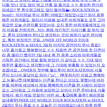
다들 맛난 것도 많이 먹고 연휴 잘 즐겨요 ㅎㅎ 풍성한 한가위
되세요!! 💚 흰수염고래도 많이 들어줘🐳
✨ROCKATION in
Seoul!✨ 마지막날 무사 귀환! 어때요? 재밌었나요?? 와서 응원
해준 바위게들도, 멀리서 마음을 보내준 바위게들도 모두 고마
워요🩵 오늘 손편지를 읽었는데, 오지 못한 바위게들에게도 마
저 마음을 전하자면.. 저는 원래 개인적인 이야기를 잘 하지 않
고, 혼자 감당해야 한다고 생각하는 것의 범위가 넓은 편이에
요. 특히 부정적인 것일...
QWER 1ST WORLD TOUR
ROCKATION in SEOUL 3일차 마지막 공연까지 무사 종료!!
너무 즐거웠고 행복했어요 ㅎㅎ 처음엔 큰 공연장에 첫 단콘이
라 좀 떨리긴 했지만 3일 내내 꽉 찬 응원 소리와 바위게들로
가득한 공간에서 정말 힐링 받았던 거 같아요 ㅎㅎ 기대 많이
해주면 좋겠다고 생각했는데 그 기대에 부흥할 수 있었는지 모
르겠네요 ...
QWER의 첫번째 월드투어! ROCKATION의 서울
콘이 드디어 끝났어요 와아 (´°̥̥̥̥̥̥̥̥ω°̥̥̥̥̥̥̥̥｀)뿌듯하지만 아쉽고 행복하
고 눈물나🥹 데뷔할때는 단콘을 한다고 상상도 못했는데 여러
분들 덕분에 세상에서 제일 행복하게 단콘을 한 사람이 되었어
요☺️ 고마워요 그 마음에 보답하고 싶어서 단콘 준비내내 거울
앞에서, 뭐가 제일 멋질까? 어떤 퍼...
🦎😛메롱 즐추!! 해피명절
보내용🩵
QWER 1ST WORLD TOUR ROCKATION in SEOUL
2일차!! 무사 종료 ㅎㅎ 오늘은 긴 머리에요!! 내가 하루 하루