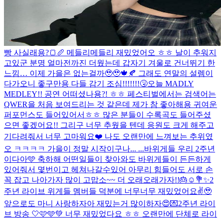
빵 사실래용?🍞🥖 메들리메들리 재밌었어오 ㅎㅎ 날이 추워지
고있군 분명 얼마전까진 더웠는데 갑자기 겨울로 건너뛰기 한
느낌… 이제 가을은 없는걸까🥹🥹🍁🍂 그래도 연말의 설렘이
다가오니 좋구만용 다들 감기 조심!!!!!!!🤧
오늘 MADLY
MEDLEY!! 공연 어떠셨나용?! ㅎㅎ 페스티벌에서는 검색어는
QWER을 처음 보여드리는 것 같은데 제가 참 좋아해용 귀여운
퍼포먼스도 들어있어서ㅎㅎ 많은 분들이 수록곡도 들어주셨
으면 좋겠어요!! 그리구 너무 추웠을 텐데 응원도 크게 해주고
기다려줘서 너무 고마워요❤️ 나도 오랜만에 느껴보는 추위였
오 ㅋㅋㅋㅋ 가을이 정말 시작이구나... ...
바위게들 우리 2주년
이다아🩵 축하해 어떤일들이 찾아와도 바위게들이 든든하게
있어줘서 몇번이고 헤쳐나갈수있어 아무리 힘들어도 서로 손
꼭 잡고 나아가자 많이 고맙소~~ 더 오래오래가자!!🎂☺️💐✨
2
주년 라이브 위게들 멤버들 덕분에 너무너무 재밌었어요✌️🥹
앞으로도 마니 사랑하자아 재밌는거 많이하자😍💌
2주년 라이
브 방송 🤍🩷🩵💚 너무 재밌었다요 ㅎㅎ 오랜만에 단체로 라이