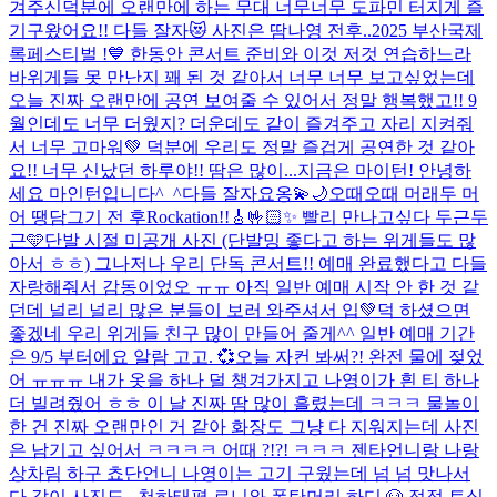
겨주신덕분에 오랜만에 하는 무대 너무너무 도파민 터지게 즐
기구왔어요!! 다들 잘자😻 사진은 땀나영 전후..
2025 부산국제
록페스티벌 !💙 한동안 콘서트 준비와 이것 저것 연습하느라
바위게들 못 만난지 꽤 된 것 같아서 너무 너무 보고싶었는데
오늘 진짜 오랜만에 공연 보여줄 수 있어서 정말 행복했고!! 9
월인데도 너무 더웠지? 더운데도 같이 즐겨주고 자리 지켜줘
서 너무 고마워💚 덕분에 우리도 정말 즐겁게 공연한 것 같아
요!! 너무 신났던 하루야!! 땀은 많이...
지금은 마이턴! 안녕하
세요 마인턴입니다^_^
다들 잘자요옹💫🌙
오때오때 머래두 머
어 땡
담그기 전 후
Rockation!!🎸🤟🏻✨ 빨리 만나고싶다 두근두
근🩵
단발 시절 미공개 사진 (단발밍 좋다고 하는 위게들도 많
아서 ㅎㅎ) 그나저나 우리 단독 콘서트!! 예매 완료했다고 다들
자랑해줘서 감동이었오 ㅠㅠ 아직 일반 예매 시작 안 한 것 같
던데 널리 널리 많은 분들이 보러 와주셔서 입💚덕 하셨으면
좋겠네 우리 위게들 친구 많이 만들어 줄게^^ 일반 예매 기간
은 9/5 부터에요 알람 고고. 💞
오늘 자컨 봐써?! 완전 물에 젖었
어 ㅠㅠㅠ 내가 옷을 하나 덜 챙겨가지고 나영이가 흰 티 하나
더 빌려줬어 ㅎㅎ 이 날 진짜 땀 많이 흘렸는데 ㅋㅋㅋ 물놀이
한 건 진짜 오랜만인 거 같아 화장도 그냥 다 지워지는데 사진
은 남기고 싶어서 ㅋㅋㅋㅋ 어때 ?!?! ㅋㅋㅋ 젠타언니랑 나랑
상차림 하구 쵸단언니 나영이는 고기 구웠는데 넘 넘 맛나서
다 같이 사진도...
천하태평 로니와 폭탄머리 하디 🐶 점점 토실