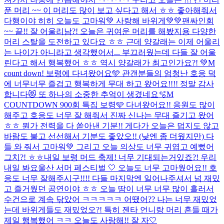
푼 머리 ~~ 이 머리도 많이 보고 싶다고 해서 ㅎㅎ 좋아해줘서
다행이야 히히 오늘도 고마워💚 사랑해 바위게💚💚
팬싸인회
~~ 끝!! 잘 어울리남?! 오늘은 귀여운 머리를 해봤지용 다양한
머리 스탈을 도전하고 있다요 ㅎㅎ 근데 양갈래는 이제 어울리
는 나이가 아니라고 생각했어서... 부끄러웠는데 다들 잘 어울
린다고 해서 행복했어 ㅎㅎ 역시 양갈래가 최고인가요?! 💚
M
count down! 보령에 다녀왔어요🩵 관갠분들의 엄청난 호응 덕
에 너무너무 즐겁고 행복하게 무대 하고 왔어요!!!! 정말 감사
합니다😻 또 하나의 소중한 추억이 생겼네요🫧
M
COUNTDOWN 900회 특집 보령🩵 다녀왔어요!! 응원도 많이
해주고 호응도 너무 잘 해줘서 진짜 신나는 무대 즐기고 왔어
ㅎㅎ 뭔가 전력을 다 쏟아낸 기분!! 게다가 오늘은 덥지도 않고
바람도 불고 선선해서 기분도 좋았오!! (낮엔 좀 더웠지만) 다
들 와 줘서 고마워💚 그리고 오늘 의상도 너무 귀엽고 예뻤어
그치?! ㅎㅎ
내일 보령 머드 축제! 너무 기대되는거있죠?! 우리
내일 봐요
울산 서머 페스티벌 🤍 오늘도 너무 고마웠어요!! 호
응도 너무 잘해주시구!!!! 다들 마지막엔 일어나주셔서 넘 재밌
고 즐거웠던 공연이야 ㅎㅎ 오늘 땀이 너무 너무 많이 흘러서
수건으로 계속 닦았어 ㅋㅋㅋㅋㅋ 어땠어?? 나는 너무 재밌었
는데 바위게들도 재밌었오?! 특히 젠타 언니랑 머리 흔들 때가
제일 행복했어 ㅋㅋ 오늘도 사랑해!! 잘 자🤍