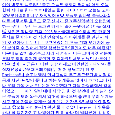
이야 빅토리 빅토리!!! 글고 오늘은 뿌까다 뿌까😆 어제 오늘
힐링 제대로 한다 ㅎㅎ 내일도 힐링 데이야 ㅎㅎ 오늘도 고마
워💚
부산락페!! 너무 재밌었어요🩵 오늘도 땀나영 출몰..💦💦
다들 너무너무 호응도 좋구 신나게 즐겨주신덕분에 오랜만에
하는 무대 너무너무 도파민 터지게 즐기구왔어요!! 다들 잘자
😻 사진은 땀나영 전후..
2025 부산국제록페스티벌 !💙 한동안
콘서트 준비와 이것 저것 연습하느라 바위게들 못 만난지 꽤
된 것 같아서 너무 너무 보고싶었는데 오늘 진짜 오랜만에 공
연 보여줄 수 있어서 정말 행복했고!! 9월인데도 너무 더웠지?
더운데도 같이 즐겨주고 자리 지켜줘서 너무 고마워💚 덕분에
우리도 정말 즐겁게 공연한 것 같아요!! 너무 신났던 하루야!!
땀은 많이...
지금은 마이턴! 안녕하세요 마인턴입니다^_^
다들
잘자요옹💫🌙
오때오때 머래두 머 어 땡
담그기 전 후
Rockation!!🎸🤟🏻✨ 빨리 만나고싶다 두근두근🩵
단발 시절 미
공개 사진 (단발밍 좋다고 하는 위게들도 많아서 ㅎㅎ) 그나저
나 우리 단독 콘서트!! 예매 완료했다고 다들 자랑해줘서 감동
이었오 ㅠㅠ 아직 일반 예매 시작 안 한 것 같던데 널리 널리 많
은 분들이 보러 와주셔서 입💚덕 하셨으면 좋겠네 우리 위게들
친구 많이 만들어 줄게^^ 일반 예매 기간은 9/5 부터에요 알람
고고. 💞
오늘 자컨 봐써?! 완전 물에 젖었어 ㅠㅠㅠ 내가 옷을
하나 덜 챙겨가지고 나영이가 흰 티 하나 더 빌려줬어 ㅎㅎ 이