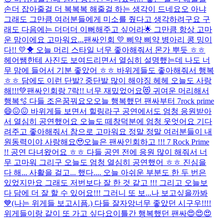
손더 잡아줄걸 더 복복복 해줄걸 하는 생각이 드네요오 아냐
그래도 그만큼 여러분들에게 미소를 줬다고 생각하려구요 구
래도 다음에는 더더더 이뻐해주고 싶어라🌟 그만큼 항상 고마
운 맘이에요 고마워요...
팬싸인회 💛 삐약 삐약 병아리 콩 밍이
다!! 💛🐥 오늘 머리 스타일 너무 좋아해줘서 몬가 뿌듯 ㅎㅎ
헤어쌤한테 사진도 보여드리면서 열심히 설명했는데 나도 너
무 맘에 들어서 기분 좋았어 ㅎㅎ 바위게들도 좋아해줘서 행복
ㅎㅎ 담에도 이런 단발? 중단발 많이 해야징 헤헤 오늘도 사랑
해!!!💚
팬싸인회랑 7락!! 너무 재밌었어요😻 귀여운 머리해서
행복🫧 다들 조은꿈꿔요오
오늘 행복했던 팬싸부터 7rock prime
😄😖😖 바위게들 보면서 힐링라구 공연에서도 엄청 응원받아
서 열심히 공연했어요 오늘도 떼창덕분에 엄청 웃엇어요 기다
려주고 좋아해줘서 참으로 고마워요 정말 정말 여러분들이 내
원동력이야 사랑해요🥹
오늘은 팬싸인회하고 !!! 7 Rock Prime
!! 공연 다녀왔어요 ㅎㅎ 다들 공연 전에 응원 많이 해줘서 너
무 고마워 그리구 오늘도 엄청 열심히 공연했어 ㅎㅎ 진심을
다 해... 사활을 걸고... 했다.... 오늘 아쉬운 부분도 한 두 번은
있었지만요 그래도 저번보다 잘 한 것 같고 !!! 그리고 오늘보
다 담에 더 잘 할 수 있어요!!! 그러니 또 보...
나 보고싶을까봐
💙(나는 위게들 보고시픔.) 다들 잘자앙
너무 좋았던 시구우!!!!
위게들이랑 같이 또 가고 싶다요
이틀간 행복했던 팬싸😍😍😍