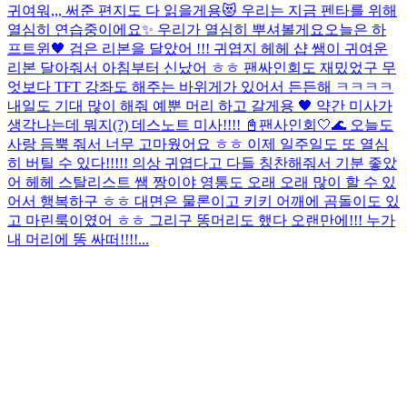
귀여워,,, 써준 편지도 다 읽을게용😻 우리는 지금 펜타를 위해
열심히 연습중이에요✨ 우리가 열심히 뿌셔볼게요
오늘은 하
프트윈🖤 검은 리본을 달았어 !!! 귀엽지 헤헤 샵 쌤이 귀여운
리본 달아줘서 아침부터 신났어 ㅎㅎ 팬싸인회도 재밌었구 무
엇보다 TFT 강좌도 해주는 바위게가 있어서 든든해 ㅋㅋㅋㅋ
내일도 기대 많이 해줘 예뿐 머리 하고 갈게용 🖤 약간 미사가
생각나는데 뭐지(?) 데스노트 미사!!!! 📓
팬사인회🤍🌊 오늘도
사랑 듬뿍 줘서 너무 고마웠어요 ㅎㅎ 이제 일주일도 또 열심
히 버틸 수 있다!!!!! 의상 귀엽다고 다들 칭찬해줘서 기분 좋았
어 헤헤 스탈리스트 쌤 짱이야 영통도 오래 오래 많이 할 수 있
어서 행복하구 ㅎㅎ 대면은 물론이고 키키 어깨에 곰돌이도 있
고 마린룩이였어 ㅎㅎ 그리구 똥머리도 했다 오랜만에!!! 누가
내 머리에 똥 싸떠!!!!...