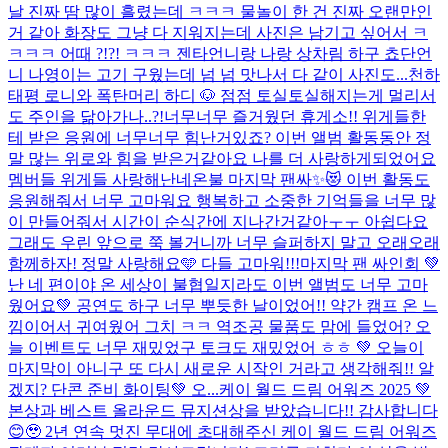
날 진짜 땀 많이 흘렸는데 ㅋㅋㅋ 물놀이 한 건 진짜 오랜만인
거 같아 화장도 그냥 다 지워지는데 사진은 남기고 싶어서 ㅋ
ㅋㅋㅋ 어때 ?!?! ㅋㅋㅋ 젠타언니랑 나랑 상차림 하구 쵸단언
니 나영이는 고기 구웠는데 넘 넘 맛나서 다 같이 사진도...
천하
태평 로니와 폭탄머리 하디 🐶 점점 토실토실해지는게 멀리서
도 주인을 닮아가나..?!
너무너무 즐거웠던 휴게소!! 위게들한
테 받은 응원에 너무너무 힘난거있죠? 이번 앨범 활동동안 정
말 많는 위로와 힘을 받은거같아요 나를 더 사랑하게되었어요
멤버들 위게들 사랑해
난네온불 마지막 팬싸✨😻 이번 활동도
응원해줘서 너무 고마워요 행복하고 소중한 기억들을 너무 많
이 만들어줘서 시간이 순식간에 지나간거같아ㅜㅜ 아쉽다요
그래도 우린 앞으로 쭉 볼거니까 너무 슬퍼하지 말고 오래오래
함께하자! 정말 사랑해요🩵 다들 고마워!!!
마지막 팬 싸인회 💚
난 네 편이야 온 세상이 불협일지라도 이번 앨범도 너무 고마
웠어요💚 공연도 하구 너무 뿌듯한 날이었어!! 약간 캠프 온 느
낌이어서 귀여웠어 그치 ㅋㅋ 역조공 물품도 맘에 들었어? 오
늘 이벤트도 너무 재밌었구 토크도 재밌었어 ㅎㅎ 💚 오늘이
마지막이 아니구 또 다시 새로운 시작인 거라고 생각해줘!! 알
겠지? 단콘 준비 화이팅💚 오...
케이 월드 드림 어워즈 2025 💚
본상과 베스트 올라운드 뮤지션상을 받았습니다!! 감사합니다
😊🥹 2년 연속 멋진 무대에 초대해주신 케이 월드 드림 어워즈