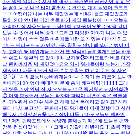
마지막엔 일어나주셔서 넘 재밌고 즐거웠던 공연이야 ㅎㅎ 오
늘 땀이 너무 너무 많이 흘러서 수건으로 계속 닦았어 ㅋㅋㅋ
ㅋㅋ 어땠어?? 나는 너무 재밌었는데 바위게들도 재밌었오?!
특히 젠타 언니랑 머리 흔들 때가 제일 행복했어 ㅋㅋ 오늘도
사랑해!! 잘 자🤍
오늘도 팬싸인회 고마웠어요🧡 주말을 같이
보낼 수 있어서 너무 좋아!! 그리고 다양한 이야기 나눌 수 있
어서 재밌어 ㅎㅎ 얼른 바위게들이랑 또 재밌는 이야기 하고
싶다~ 펜타포트도 재밌었다구, 칭찬도 많이 해줘서 기뻤어 너
무 고마워 💚 바위게들 위해서 또 열심히 달려볼게!! 오늘 하루
푹 쉬고 내일부터 또 같이 힘내보자💚😇
펜타포트랑 바로 다음
날 팬싸까지😻 넘 재밌었다요오 역시 위게들이랑 노는게 가장
재밌어!!! 다들 맛난거 먹구 수분보충도 하고 야무진 잠 자요
😴😴 락의 효능🤘🏻
바위게들아 나 갑자기 폰 꺼졌어 보니깐
빠떼리가 0이었어 빠떼리때문에 흥이 깨져버렸어!!!!!!!! 그래
서 씻을 거야 안녕 잘 자 ^^
오늘도 너무 즐거웠던 팬사인회😖
😖 어제 힘냈어서 오늘은 파자마 파티이 시연이 찍은 쿨쿨셀
카 귀여워서 손민수 해써요 헤헤 보바통이라고 알아요? 해리
포터 다시 보고싶다 팬싸에서도 위게들이 어제 잘했다고 칭찬
해줘서 기살았어요😁 나 기살아 다들 고마오
오늘도 팬싸인
회!! 어제 펜타포트에서 하얗게 불태웠기 때문에 오늘은 편한
잠옷 컨셉이였어 ㅋㅋㅋ 그래서 양갈래 해봤지요 !!! 초록 잠옷
귀엽지💚 오늘도 와줘서 고마워어어어💚 행복 충전 ㅜㅜ 행복