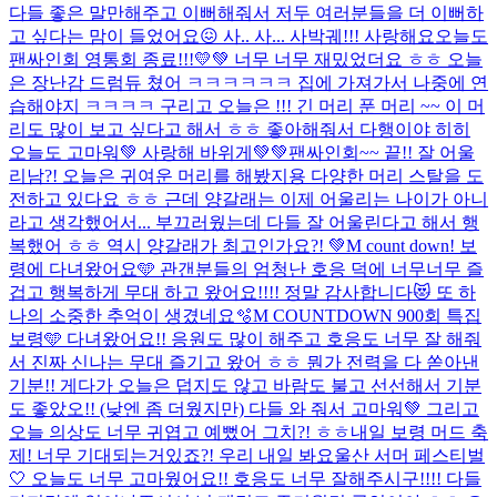
다들 좋은 말만해주고 이뻐해줘서 저두 여러분들을 더 이뻐하
고 싶다는 맘이 들었어요😖 사.. 사... 사박궤!!! 사랑해요
오늘도
팬싸인회 영통회 종료!!!💛💚 너무 너무 재밌었더요 ㅎㅎ 오늘
은 장난감 드럼듀 쳤어 ㅋㅋㅋㅋㅋㅋ 집에 가져가서 나중에 연
습해야지 ㅋㅋㅋㅋ 구리고 오늘은 !!! 긴 머리 푼 머리 ~~ 이 머
리도 많이 보고 싶다고 해서 ㅎㅎ 좋아해줘서 다행이야 히히
오늘도 고마워💚 사랑해 바위게💚💚
팬싸인회~~ 끝!! 잘 어울
리남?! 오늘은 귀여운 머리를 해봤지용 다양한 머리 스탈을 도
전하고 있다요 ㅎㅎ 근데 양갈래는 이제 어울리는 나이가 아니
라고 생각했어서... 부끄러웠는데 다들 잘 어울린다고 해서 행
복했어 ㅎㅎ 역시 양갈래가 최고인가요?! 💚
M count down! 보
령에 다녀왔어요🩵 관갠분들의 엄청난 호응 덕에 너무너무 즐
겁고 행복하게 무대 하고 왔어요!!!! 정말 감사합니다😻 또 하
나의 소중한 추억이 생겼네요🫧
M COUNTDOWN 900회 특집
보령🩵 다녀왔어요!! 응원도 많이 해주고 호응도 너무 잘 해줘
서 진짜 신나는 무대 즐기고 왔어 ㅎㅎ 뭔가 전력을 다 쏟아낸
기분!! 게다가 오늘은 덥지도 않고 바람도 불고 선선해서 기분
도 좋았오!! (낮엔 좀 더웠지만) 다들 와 줘서 고마워💚 그리고
오늘 의상도 너무 귀엽고 예뻤어 그치?! ㅎㅎ
내일 보령 머드 축
제! 너무 기대되는거있죠?! 우리 내일 봐요
울산 서머 페스티벌
🤍 오늘도 너무 고마웠어요!! 호응도 너무 잘해주시구!!!! 다들