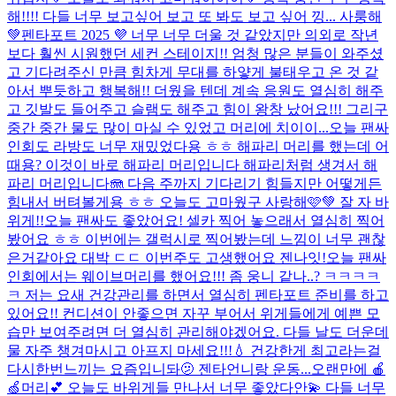
해!!!! 다들 너무 보고싶어 보고 또 봐도 보고 싶어 낑... 사룽해
💚
펜타포트 2025 💜 너무 너무 더울 것 같았지만 의외로 작년
보다 훨씬 시원했던 세컨 스테이지!! 엄청 많은 분들이 와주셨
고 기다려주신 만큼 힘차게 무대를 하얗게 불태우고 온 것 같
아서 뿌듯하고 행복해!! 더웠을 텐데 계속 응원도 열심히 해주
고 깃발도 들어주고 슬램도 해주고 힘이 왕창 났어요!!! 그리구
중간 중간 물도 많이 마실 수 있었고 머리에 치이이...
오늘 팬싸
인회도 라방도 너무 재밌었다용 ㅎㅎ 해파리 머리를 했는데 어
때용? 이것이 바로 해파리 머리입니다 해파리처럼 생겨서 해
파리 머리입니다🪼 다음 주까지 기다리기 힘들지만 어떻게든
힘내서 버텨볼게용 ㅎㅎ 오늘도 고마웠구 사랑해🩷💚 잘 자 바
위게!!
오늘 팬싸도 좋았어요! 셀카 찍어 놓으래서 열심히 찍어
봤어요 ㅎㅎ 이번에는 갤럭시로 찍어봤는데 느낌이 너무 괜찮
은거같아요 대박 ㄷㄷ 이번주도 고생했어요 젠나잇!
오늘 팬싸
인회에서는 웨이브머리를 했어요!!! 좀 웅니 같나..? ㅋㅋㅋㅋ
ㅋ 저는 요새 건강관리를 하면서 열심히 펜타포트 준비를 하고
있어요!! 컨디션이 안좋으면 자꾸 부어서 위게들에게 예쁜 모
습만 보여주려면 더 열심히 관리해야겠어요. 다들 날도 더운데
물 자주 챙겨마시고 아프지 마세요!!!💧 건강한게 최고라는걸
다시한번느끼는 요즘입니돠🫤 젠타언니랑 운동...
오랜만에 🍎
🍏머리💕 오늘도 바위게들 만나서 너무 좋았다안💫 다들 너무