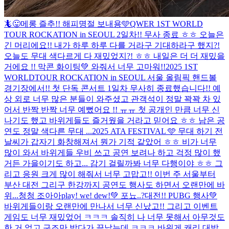
🦎😛메롱 즐추!! 해피명절 보내용🩵
QWER 1ST WORLD
TOUR ROCKATION in SEOUL 2일차!! 무사 종료 ㅎㅎ 오늘은
긴 머리에요!! 내가 하루 하루 다를 거라구 기대하라구 했지?!
오늘도 무대 색다르게 다 재밌었지?! ㅎㅎ 내일은 더 더 재밌을
거에요 !! 막콘 화이팅💚 와줘서 너무 고마워!!
2025 1ST
WORLDTOUR ROCKATION in SEOUL 서울 올림픽 핸드볼
경기장에서!! 첫 단독 콘서트 1일차 무사히 종료했습니다!! 예
상 외로 너무 많은 분들이 와주셨고 관객석이 정말 꽉꽉 차 있
어서 반짝 반짝 너무 예뻤어요 !! ㅠㅠ 첫 공개인 만큼 너무 신
나기도 했고 바위게들도 즐거웠을 거라고 믿어요 ㅎㅎ 남은 공
연도 정말 색다른 무대 ...
2025 ATA FESTIVAL 🩵 무대 하기 전
날씨가 갑자기 화창해져서 뭔가 기적 같았어 ㅎㅎ 비가 너무
많이 와서 바위게들 우비 쓰고 공연 보려나 하고 걱정 많이 했
거든 가을이기도 하고... 감기 걸릴까봐 너무 다행이야 ㅎㅎ 그
리고 응원 크게 많이 해줘서 너무 고맙고!! 이번 주 서울부터
부산 대전 그리구 한강까지 공연도 행사도 하면서 오랜만에 바
위...
청청 조아아
play! we! dew!💚 포뇨..?
대전!! PUBG 행사💚
바위게들이랑 오랜만에 만나서 너무 신났고!! 그리고 이벤트
게임도 너무 재밌었어 ㅋㅋㅋ 솔직히 나 너무 못해서 아무것도
한 거 없고 구조만 받다가 끝났는데 ㅋㅋㅋ 바위게 캐리 대박