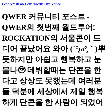
Feed
Artist
Fan Letter
Media
Live
Notice
QWER 커뮤니티 포스트 -
QWER의 첫번째 월드투어!
ROCKATION의 서울콘이 드
디어 끝났어요 와아 (´°̥̥̥̥̥̥̥̥ω°̥̥̥̥̥̥̥̥｀)뿌
듯하지만 아쉽고 행복하고 눈
물나🥹 데뷔할때는 단콘을 한
다고 상상도 못했는데 여러분
들 덕분에 세상에서 제일 행복
하게 단콘을 한 사람이 되었어