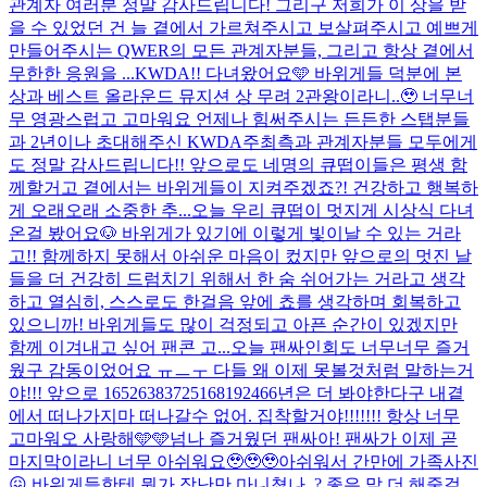
관계자 여러분 정말 감사드립니다! 그리구 저희가 이 상을 받
을 수 있었던 건 늘 곁에서 가르쳐주시고 보살펴주시고 예쁘게
만들어주시는 QWER의 모든 관계자분들, 그리고 항상 곁에서
무한한 응원을 ...
KWDA!! 다녀왔어요🩵 바위게들 덕분에 본
상과 베스트 올라운드 뮤지션 상 무려 2관왕이라니..🥹 너무너
무 영광스럽고 고마워요 언제나 힘써주시는 든든한 스탭분들
과 2년이나 초대해주신 KWDA주최측과 관계자분들 모두에게
도 정말 감사드립니다!! 앞으로도 네명의 큐떱이들은 평생 함
께할거고 곁에서는 바위게들이 지켜주겠죠?! 건강하고 행복하
게 오래오래 소중한 추...
오늘 우리 큐떱이 멋지게 시상식 다녀
온걸 봤어요🐶 바위게가 있기에 이렇게 빛이날 수 있는 거라
고!! 함께하지 못해서 아쉬운 마음이 컸지만 앞으로의 멋진 날
들을 더 건강히 드럼치기 위해서 한 숨 쉬어가는 거라고 생각
하고 열심히, 스스로도 한걸음 앞에 쵸를 생각하며 회복하고
있으니까! 바위게들도 많이 걱정되고 아픈 순간이 있겠지만
함께 이겨내고 싶어 팬콘 고...
오늘 팬싸인회도 너무너무 즐거
웠구 감동이었어요 ㅠㅡㅜ 다들 왜 이제 못볼것처럼 말하는거
야!!! 앞으로 16526383725168192466년은 더 봐야한다구 내곁
에서 떠나가지마 떠나갈수 없어. 집착할거야!!!!!!! 항상 너무
고마워오 사랑해🩵🩵
넘나 즐거웠던 팬싸아! 팬싸가 이제 곧
마지막이라니 너무 아쉬워요🥹🥹🥹아쉬워서 간만에 가족사진
😖 바위게들한테 뭔가 장난만 마니쳤나..? 좋은 말 더 해줄걸