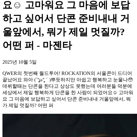
요☺️ 고마워요 그 마음에 보답
하고 싶어서 단콘 준비내내 거
울앞에서, 뭐가 제일 멋질까?
어떤 퍼 - 마젠타
2025년 10월 5일
QWER의 첫번째 월드투어! ROCKATION의 서울콘이 드디어
끝났어요 와아 (´°̥̥̥̥̥̥̥̥ω°̥̥̥̥̥̥̥̥｀)뿌듯하지만 아쉽고 행복하고 눈물나🥹
데뷔할때는 단콘을 한다고 상상도 못했는데 여러분들 덕분에
세상에서 제일 행복하게 단콘을 한 사람이 되었어요☺️ 고마워
요 그 마음에 보답하고 싶어서 단콘 준비내내 거울앞에서, 뭐
가 제일 멋질까? 어떤 퍼