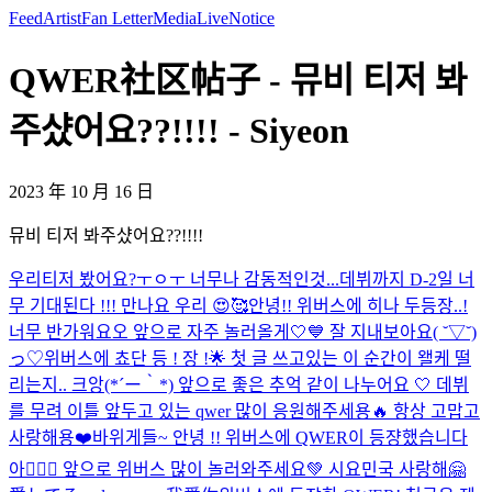
Feed
Artist
Fan Letter
Media
Live
Notice
QWER社区帖子 - 뮤비 티저 봐
주샸어요??!!!! - Siyeon
2023 年 10 月 16 日
뮤비 티저 봐주샸어요??!!!!
우리티저 봤어요?ㅜㅇㅜ 너무나 감동적인것...데뷔까지 D-2일 너
무 기대된다 !!! 만나요 우리 😍🥰
안녕!! 위버스에 히나 두등장..!
너무 반가워요오 앞으로 자주 놀러올게🤍💙 잘 지내보아요( ˘▽˘)
っ♡
위버스에 쵸단 등 ! 장 !🌟 첫 글 쓰고있는 이 순간이 왤케 떨
리는지.. 크앙(*´ー｀*) 앞으로 좋은 추억 같이 나누어요 🤍 데뷔
를 무려 이틀 앞두고 있는 qwer 많이 응원해주세용🔥 항상 고맙고
사랑해용❤️
바위게들~ 안녕 !! 위버스에 QWER이 등쟝했습니다
아💁🏻‍♀️ 앞으로 위버스 많이 놀러와주세요💚 시요민국 사랑해🤗