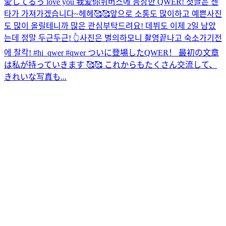
愛してるっ love you 我爱你
위버스에 등장한 QWER! 첫글은 젠
타가 가져가겠습니다~헤헤🥰🥰앞으로 소통도 많이하고 예쁜사진
도 많이 올릴테니까 많은 관심부탁드려요! 데뷔도 이제 2일 남았
는데 정말 두근두근! 👆사진은 별의하모니 촬영끝나고 숙소가기전
에 찰칵! #hi_qwer #qwer ついに登場したQWER！ 最初の文章
は私が持っていきます 🥰🥰 これからもたくさん交流して、
きれいな写真も...