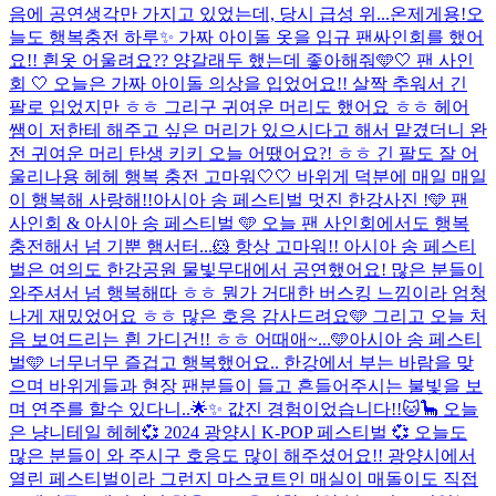
음에 공연생각만 가지고 있었는데, 당시 급성 위...
온제게용!
오
늘도 행복충전 하루✨ 가짜 아이돌 옷을 입규 팬싸인회를 했어
요!! 흰옷 어울려요?? 양갈래두 했는데 좋아해줘🩵
🤍 팬 사인
회 🤍 오늘은 가짜 아이돌 의상을 입었어요!! 살짝 추워서 긴
팔로 입었지만 ㅎㅎ 그리구 귀여운 머리도 했어요 ㅎㅎ 헤어
쌤이 저한테 해주고 싶은 머리가 있으시다고 해서 맡겼더니 완
전 귀여운 머리 탄생 키키 오늘 어땠어요?! ㅎㅎ 긴 팔도 잘 어
울리나용 헤헤 행복 충전 고마워🤍🤍 바위게 덕분에 매일 매일
이 행복해 사랑해!!
아시아 송 페스티벌 멋진 한강사진 !
🩵 팬
사인회 & 아시아 송 페스티벌 🩵 오늘 팬 사인회에서도 행복
충전해서 넘 기뿐 햄서터...🐹 항상 고마워!! 아시아 송 페스티
벌은 여의도 한강공원 물빛무대에서 공연했어요! 많은 분들이
와주셔서 넘 행복해따 ㅎㅎ 뭔가 거대한 버스킹 느낌이라 엄청
나게 재밌었어요 ㅎㅎ 많은 호응 감사드려요🩵 그리고 오늘 처
음 보여드리는 흰 가디건!! ㅎㅎ 어때애~...
🩵아시아 송 페스티
벌🩵 너무너무 즐겁고 행복했어요.. 한강에서 부는 바람을 맞
으며 바위게들과 현장 팬분들이 들고 흔들어주시는 불빛을 보
며 연주를 할수 있다니..🌟✨ 값진 경험이었습니다!!🐱🦕 오늘
은 냥니테일 헤헤
💞 2024 광양시 K-POP 페스티벌 💞 오늘도
많은 분들이 와 주시구 호응도 많이 해주셨어요!! 광양시에서
열린 페스티벌이라 그런지 마스코트인 매실이 매돌이도 직접