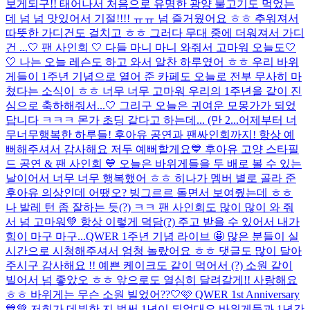
보게되구!! 태어나서 처음으로 유명한 광양 불고기도 먹었는
데 넘 넘 맛있어서 기절!!!! ㅠㅠ 넘 즐거웠어요 ㅎㅎ 추워져서
따뜻한 가디건도 걸치고 ㅎㅎ 그러다 무대 중에 더워져서 가디
건 ...
🤍 팬 사인회 🤍 다들 마니 마니 와줘서 고마워 오늘도🤍
🤍 나는 오늘 레슨도 하고 와서 알찬 하루였어 ㅎㅎ 우리 바위
게들이 1주년 기념으로 열어 준 카페도 오늘로 전부 무사히 마
쳤다는 소식이 ㅎㅎ 너무 너무 고마워 우리의 1주년을 같이 진
심으로 축하해줘서...🤍 그리구 오늘은 귀여운 모몽가가 되었
답니다 ㅋㅋㅋ 몬가 초딩 같다고 하는데... (만 2...
어제부터 너
무너무행복한 하루들! 후아유 공연과 팬싸인회까지! 항상 예
뻐해주셔서 감사해요 저두 예뻐할게요
💙 후아유 고양 스타필
드 공연 & 팬 사인회 💙 오늘은 바위게들을 두 배로 볼 수 있는
날이어서 너무 너무 행복했어 ㅎㅎ 히나가 멤버 별로 골라 준
후아유 의상인데 어땠오? 빙그르르 돌면서 보여줬는데 ㅎㅎ
나 발레 턴 좀 잘하는 듯(?) ㅋㅋ 팬 사인회도 많이 많이 와 줘
서 넘 고마워💚 항상 이렇게 덕담(?) 주고 받을 수 있어서 내가
힘이 마구 마구...
QWER 1주년 기념 라이브 🤩 많은 분들이 실
시간으로 시청해주셔서 엄청 놀랐어요 ㅎㅎ 댓글도 많이 달아
주시구 감사해요 !! 예쁜 케이크도 같이 먹어서 (?) 소원 같이
빌어서 넘 좋았오 ㅎㅎ 앞으로도 열심히 달려갈게!! 사랑해요
ㅎㅎ 바위게는 무슨 소원 빌었어??
🤍🩷 QWER 1st Anniversary
💙💚 저희가 데뷔한 지 벌써 1년이 되었대요 바위게들과 1년간