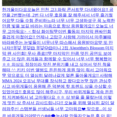
한겨울이다요
오늘은 인천 고3 와락 콘서트💚 다녀왔어요!! 공
연을 2번했는데, 2번 다 너무 호응을 잘 해주셔서 너무 즐거웠
어요💚 다들 수험 준비하느라 너무 너무 고생하셨구 꼭 노력한
만큼 빛을 보길 바라는 마음으로 항상 응원할게요!! 오늘도 너
무 고마워요>_< 항상 화이팅💚
이번 활동의 마지막 팬싸인회
즐겁게 마쳤어요!! 언제나 고맙구 사랑해 가까이서 마주볼때
바라봐주는 눈빛들이 너무너무 따스해서 응원받아요🩵 또 만
나자!!
🐰🦊 🐰🦊🐹 🐰🦊🐶🐹
미니 2집 Algorithm's Blossom 마지
막 팬 사인회! 무사 종료!!💚 마지막인 만큼 멋진 공연도 보여
주고 더 많은 위게들과 함께할 수 있어서 너무 너무 행복했어
ㅎㅎ 의상도 정장이라 멋진 분위기를 내고 싶어서 멋진 척을
해떠 ^^ 키키 이번 앨범도 든든하게 응원 많이 줘서 고마워요
💚 앞으로도 더 열심히 달려나갈게 얼른 돌아올게요!! 사랑해
MMA 2024 오프닝 무대를 장식하고 왔다요🍈💚 많은 관심주
시고 바위게들이 응원해 준 덕분에 핫 트렌드 상을 수상할 수
있었어요!! 호응도 많이 해주시구, 우리 바위게들도 계속 든든
히 지켜봐줘서 넘 고마웠다요 ㅎㅎ 상 받을 줄 몰랐는데 이렇
게 멋진 상 주셔서 감사드립니다!! 오늘을 위해 열심히 같이 달
려와주신 스탭분들 선생님들 너무 고마워요❤️ 앞으로...
이 상
은 바위게들거야🩵
☃️⛄️❄️❄️🌨️눈사람 만들자
오늘은 후 아 유!