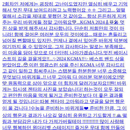
2회차인 저에게는 굉장히 고난이도였지만 열심히 배우고 기억
해서 멋진 무대 보여드리려고 노력했어요 ㅎㅎ 그리고... 얼떨
떨해서 소감을 제대로 못했던 것 같아요... 항상 든든하게 지켜
주는 우리 바위게들 정말 고마워요💚...
KGMA 2024🎸🥁🎤 멋
진 상을 받게 해주셔서 감사합니다. 단순히 저희만의 것이 아
니라! 함께 걸어온 여러분 모두의 것이에요... 때로는 흔들리고
넘어질 뻔할때도 있지만, 언제나 곁에서 있어준 바위게 덕분에
여기까지 올 수 있었어요. 그저 감사하다는 말로는 부족해요..
이 마음을 담아 앞으로 더 단단히 나아가겠습니다.멋진 베이시
스트의 길을 걸을게요!!...
✨2024 KGMA!!✨ 베스트 밴드 상을
받았어요..🥹 이런 영광스런 상을 주신 KGMA 너무 감사드리
고 같이 일하고 힘써주시는 스탭분들 한분한분 너무 소중해요
무엇보다 바위게들..!! 너무 고마워 다 여러분 덕분이에오!!🩵
🩵 원동력으로 삼아 앞으로 더 힘차게 달려가보자요!!
짠! 바위
게는 입시생 젠타의 사진을 보았습니다! 하는것이 모두 잘되
고 편안한 마음을 먹게 될거고 준비한것보다 더 좋은 결과를
얻게 될 것입니다! 따봉 젠타야 고마워라고 댓글을 달면 행운
이 올 겁니다 !
수능을 준비하는 바위게들❤️ 준비한 만큼, 그 이
상의 행운과 결과가 나오길 열심히 응원하고 기도할게 !! 🙏 떨
림과 부담감은 내가 다 가져가버릴테야 !!!!!!!!!!! 많이 사랑해
너무 행복하던 원더리벳 스테이지!! 즐거운 무대 함께 만들어