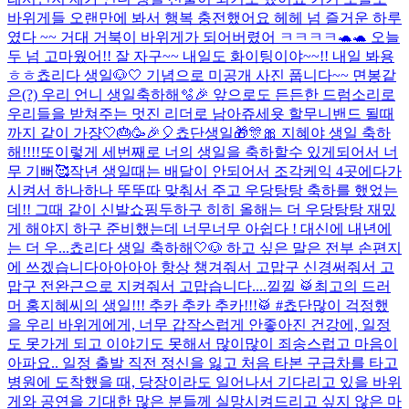
바위게들 오랜만에 봐서 행복 충전했어요 헤헤 넘 즐거운 하루
였다 ~~ 거대 거북이 바위게가 되어버렸어 ㅋㅋㅋㅋ🐢🐢 오늘
두 넘 고마웠어!! 잘 자구~~ 내일도 화이팅이야~~!! 내일 봐용
ㅎㅎ
쵸리다 생일🐶🤍 기념으로 미공개 사진 풉니다~~ 면봉같
은(?) 우리 언니 생일축하해🫧🎉 앞으로도 든든한 드럼소리로
우리들을 받쳐주는 멋진 리더로 남아쥬세욧 할무니밴드 될때
까지 같이 가쟝🤍
🎂🥳🎉🎈쵸단생일🎁🎊🎀 지혜야 생일 축하
해!!!!또이렇게 세번째로 너의 생일을 축하할수 있게되어서 너
무 기뻐🥰작년 생일때는 배달이 안되어서 조각케익 4곳에다가
시켜서 하나하나 뚜뚜따 맞춰서 주고 우당탕탕 축하를 했었는
데!! 그때 같이 신발쇼핑두하구 히히 올해는 더 우당탕탕 재밌
게 해야지 하구 준비했는데 너무너무 아쉽다 ! 대신에 내년에
는 더 우...
쵸리다 생일 축하해🤍🐶 하고 싶은 말은 전부 손편지
에 쓰겠습니다아아아아 항상 챙겨줘서 고맙구 신경써줘서 고
맙구 전완근으로 지켜줘서 고맙습니다....낄낄 🥁최고의 드러
머 홍지혜씨의 생일!!! 추카 추카 추카!!!🥁 #쵸단
많이 걱정했
을 우리 바위게에게, 너무 갑작스럽게 안좋아진 건강에, 일정
도 못가게 되고 이야기도 못해서 많이많이 죄송스럽고 마음이
아파요.. 일정 출발 직전 정신을 잃고 처음 타본 구급차를 타고
병원에 도착했을 때, 당장이라도 일어나서 기다리고 있을 바위
게와 공연을 기대한 많은 분들께 실망시켜드리고 싶지 않은 마