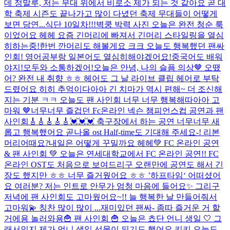
데 정말루, 저는 무대 위에서 비로소 제가 되는 것 같아요 곧 대
학 축제 시즌도 끝나가고 많이 다녔던 축제 무대들이 어떻게
보면 당연...
식단 10일차!!!
벽쿵 박력 사진 오늘은 완전 청순 룩
이었어요 헤헤 요즘 긴머리에 빠져서 긴머리 스타일링을 열심
히하는중!한번 깐머리도 해볼게요 크크 오늘도 행복했던 팬싸
인회! 영어공부랑 일본어도 열심히해야겠어요!중국어도 배워
야지!모두와 소통하겠어!
오늘은 안녕, 나의 슬픔 의상🤎 오땠
어? 완전 내 취향 ㅎㅎ 헤어도 그 날 라이브 클립 헤어로 부탁
드렸어요 히히 추억이다아아 긴 치마가 역시 편해~ 더 조신해
지는 기분 ㅋㅋ 오늘도 팬 사인회 너무 너무 행복해따아아 고
마워 🤎
너무너무 즐겁던 Fc온라인 넥슨 챔피언스컵 공연과 팬
사인회🎸🎸🎸🎸🎸💓💓💓 축구장에서 하는 공연 너무너무 새
롭고 행복했어요 곧나올 ost Half-time도 기대해 주세요-! 리본
머리어때요?내일은 어떻게 꾸밀까요 헤헤
💚 FC 온라인 공연
& 팬 사인회 💚 오늘은 연세대학교에서 FC 온라인 공연!! FC
온라인 OST도 처음으로 보여드리구 오랜만에 공연도 해서 긴
장도 했지만 ㅎㅎ 너무 즐거웠어요 ㅎㅎ ’하프타임‘ 어떠셨어
요 여러분? 저는 인트로 안무가 엄청 마음에 들어요✨ 그리구
저녁에 팬 사인회도 고마웠어요~!! 늘 행복한 날 만들어줘서
고마워💫 칭찬 많이 많이 ...
재미있던 팬싸- 좀따 즐거운 거 할
거에용 놀러와용
🍟 팬 사인회 🍟 오늘은 쵸단 언니 생일 🤍 그
래서인지 제가 언니 생일 선물이 되기도 했어요 키키 오늘도