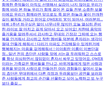
함께한 추억들이 아직도 선명해서 실감이 나지 않아요 우리가
함께 바라 본 하늘 우리가 함께 걸어 온 길들 전부 소중한 보물
이에요 우리가 함께라면 앞으로도 쭉 맑은 하늘과 꽃이 만개한
길이 펼쳐질 거라고 믿어요 QWER의 ‘R'이 되어서, 여러분의...
데뷔 1주년 하구싶은 말이 너무너무 많지만 오늘 열심히 준비
한 라이브 잘 마치고 길게 담아서 오고 싶어요! 저한테 음악의
즐거움을 알려주셔서 감사하고 무대의 긴장감 그뒤에 오는 행
복을 안겨줘서 감사하고 착한 멤버들 덕분에 혼자라는 생각이
절대 안들게 해줘서 ! 다리가 아파도 건강해질수 있게된거에
행복해지는 마음을 갖게해줘서 ! 이아희란 이름이 이쁘단걸
정...
일년 전의 쵸단은 사람들 앞에 서는걸 두려워하고 스스로
를 항상 의심하면서 끊임없이 혼자서 싸우고 있었어요. QWER
이라는 가족같은 멤버들을 만나고, 바위게들에게 많은 사랑과
응원을 받으며 사랑으로 만들어진 여러 경험들이 쌓여서 오늘
의 쵸단은 무대위에서 다른 걱정과 두려움보단 공연을 보러와
준 사람들에게 최고의 순간을 선물하고 싶어 노력하고 또 누구
보다 즐길 ...