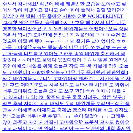
주셔서 감사해요! 작년에 비해 레벨업한 모습을 보여주고 싶
어서 많이 힘냈어요 끝나고 손에 힘이 풀려서 덜덜 떨리던거
있죠? 이런 떨림 너무 좋아요 사랑해요
💚 WONDERLIVET
2024 💚 많은 분들이 응원해주시고 호응 해주셔서 너무 너무
행복한 날이었어요 ㅎㅎ 우리 바위게들은 어땠어?! 오늘 정말
더워서 땀시연 오랜만에 등장...! 곧 겨울인데 ㅋㅋㅋ 수건 없
었으면 어쩔 뻔 했어 ㅠㅠㅋㅋㅋ 넘 즐거운 날이었어요 ㅎㅎ
다들 고마워💚
오늘도 행복 충전 너무 너무 쏘 해피🩵 포근 포
근 하늘색 니트를 입었어요 !! 하루 종일 바위게 충전해서 넘
좋았다 >_< 머리도 풀었다 묶었다했어 ㅎㅎ 내일은 원더리벳
공연이에요 내일을 위해 오늘은 잠도 푸~욱 자볼게 히히 오늘
도 고마웠어!! 사랑해💚
오늘도 너무너무 즐거웠던 팬싸인회!!
와준 바위게들 너무너무 고마워어엉 팬싸 쉬는 시간에 띡은 사
진! 후드 어때?!
💚오늘 하루 일과도 끝!!💚 팬 사인회도 와줘서
너무 고마워요 오늘은 모자도 쓰구 깐밍 ㅎㅎ 어때~? 다들 자
고 있으려나? 열심히 합주도 하구 쿨쿨 자려구... 얼른 씻구!!
얼른 후딱 자야지 ㅎㅎ 내일도 우리 바위게들 보려면~ 깊은 숙
면을 해야해💚
동아대학교 축제🐹 햄스터 머리를 하고 갔지요
옹~ 오늘은 너무 너무 추웠다 ㅠㅠ 손이 얼었어 ㅜㅜ 그래두
많이 와주고 자리 지켜줘서 고마워요💚 뜨뜻한 모자도 썼어요
ㅎㅎ 패딩이 아니면 안되는 날씨야 ㅜㅜ 오랜만의 대학 축제인