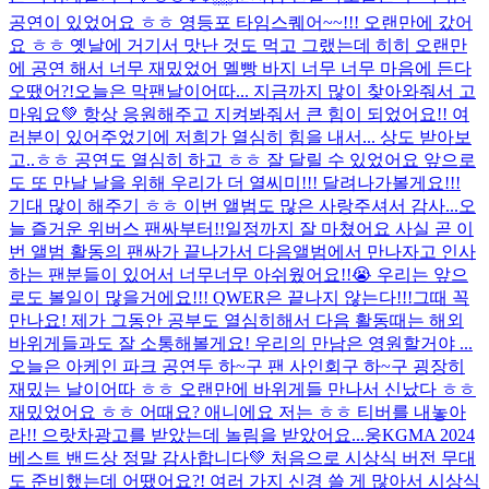
공연이 있었어요 ㅎㅎ 영등포 타임스퀘어~~!!! 오랜만에 갔어
요 ㅎㅎ 옛날에 거기서 맛난 것도 먹고 그랬는데 히히 오랜만
에 공연 해서 너무 재밌었어 멜빵 바지 너무 너무 마음에 든다
오땠어?!
오늘은 막팬날이어따... 지금까지 많이 찾아와줘서 고
마워요💚 항상 응원해주고 지켜봐줘서 큰 힘이 되었어요!! 여
러분이 있어주었기에 저희가 열심히 힘을 내서... 상도 받아보
고..ㅎㅎ 공연도 열심히 하고 ㅎㅎ 잘 달릴 수 있었어요 앞으로
도 또 만날 날을 위해 우리가 더 열씨미!!! 달려나가볼게요!!!
기대 많이 해주기 ㅎㅎ 이번 앨범도 많은 사랑주셔서 감사...
오
늘 즐거운 위버스 팬싸부터!!일정까지 잘 마쳤어요 사실 곧 이
번 앨범 활동의 팬싸가 끝나가서 다음앨범에서 만나자고 인사
하는 팬분들이 있어서 너무너무 아쉬웠어요!!😭 우리는 앞으
로도 볼일이 많을거에요!!! QWER은 끝나지 않는다!!!그때 꼭
만나요! 제가 그동안 공부도 열심히해서 다음 활동때는 해외
바위게들과도 잘 소통해볼게요! 우리의 만남은 영원할거야 ...
오늘은 아케인 파크 공연두 하~구 팬 사인회구 하~구 굉장히
재밌는 날이어따 ㅎㅎ 오랜만에 바위게들 만나서 신났다 ㅎㅎ
재밌었어요 ㅎㅎ 어때요? 애니에요 저는 ㅎㅎ 티버를 내놓아
라!! 으랏차
광고를 받았는데 놀림을 받았어요...
웅
KGMA 2024
베스트 밴드상 정말 감사합니다💚 처음으로 시상식 버전 무대
도 준비했는데 어땠어요?! 여러 가지 신경 쓸 게 많아서 시상식