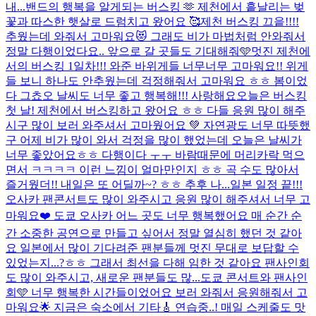
내...
밴드의 행복을 알게되는 버스킹 🫶 제천에서 흩날리는 벚
꽃과 따스한 햇살로 드럼치고 왔어요 🥰
제천 버스킹 끄읕!!!!
추웠는데 와줘서 고마워요😻 그래도 비가 마법처럼 안와줘서
정말 다행이었다요.. 앞으로 갈 곳들도 기대해줘🩵
멋진 제천에
서의 버스킹 1일차!!! 와준 바위게들 너무너무 고마워요!! 위게
들 보니 하나도 안추웠는데 걱정해줘서 고마워요 ㅎㅎ 봄이었
다 그쵸오 날씨도 너무 좋고 행복해!!! 사랑해요
오늘은 버스킹
첫 날! 제천에서 버스킹하고 왔어요 ㅎㅎ 다들 응원 많이 해주
시구 많이 보러 와주셔서 고마웠어요 💚 자연광도 너무 따뜻했
구 어제 비가 많이 와서 걱정을 많이 했었는데 오늘은 날씨가
너무 좋았어요ㅎㅎ 다행이다 ㅜㅜ 바람때문에 머리카락 먹으
면서 ㅋㅋㅋㅋ 이런 느낌이 얼마만인지 ㅎㅎ 곡 수도 많아서
즐거웠더!! 내일은 또 어딜까~? ㅎㅎ 추후 나...
일본 일정 끝!!!
오사카 팬콘서트도 많이 와주시고 응원 많이 해주셔서 너무 고
마워요❤️ 도쿄 오사카 어느 곳도 너무 행복했어요 매 순간 순
간 소중한 공연으로 만들고 싶어서 정말 열심히 했던 것 같아
요 일본에서 많이 기다려준 팬분들께 멋진 무대로 보답할 수
있었는지...?ㅎㅎ 그래서 최선을 다해 임한 것 같아요 팬사인회
도 많이 와주시고, 새로운 팬분들도 많...
도쿄 콘서트와 팬사인
회🩵 너무 행복한 시간들이었어요 보러 와줘서 응원해줘서 고
마워요🌟 지금은 숙소에서 기타🎸 연습중..! 매일 스케줄도 맛