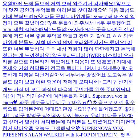
응원하러 노래 들으러 저희 보러 와주셔서 감사해요! 앞으로
더 멋진 공연과 추억들로 여러분을 찾아갈게요🩵 다음 앨범도
기대 부탁드려요🤭 다들 굿밤!...
바위게들! 오늘로써 버스킹 일
정이 모두 끝났어요! 많은 분들이 와주셔서 너무 뿌듯했어요
ㅎㅎ 제천>비밀>해남>노들섬>오사카 많은 곳을 다녀온 것 같
은데 저도 너무 좋은 추억을 만들고 왔던 거 같아요 ㅎㅎ 외국
바위게 분들도, 저희 버스킹 많이 보러와주시기도 했어요! 이
또한 너무 뿌듯하다 ㅎㅎ 새삼 저희가 많이 단단해지고 돈독해
졌다는 게 느껴졌어요! 앞으로...
드디어 QWER 버스킹이 오사
카를 끝으로 마무리가 되었어요!! 다음이 또 있겠죠?! 기대해
주세요 거의 한달동안 전국을 돌아다니면서 바위게들이랑 오
붓하게 여행을 다닌거같아서 너무너무 좋았어요 보고싶은 얼
굴도 많이 보고 이런 행운이 저에게 오다니⭐️✨ 그리구 신기하
게도 사실 이 모든 과정이 다음의 무언가를 위한 준비였답니
다! 이 역사적인 순간에 여러분들과 저희...
Supernova vox in
taipei💗 와준 팬분들 너무너무 고마워요🥹 처음으로 이런 청순
룩으로 입어본건데 어때요? 괜찮나요?! 맘에 들어했으면 좋게
따! 그리구 밥먹구 잠깐와서 다시 놀자요 우리 !!! 다들 인사하
고 싶어서 열심히 쳐다봤는데 여러분들 느끼셨어요? 아이컨택
한거 맞아요😆 오늘도 고생해써요
💙 SUPERNOVA VOX
PRESENTS ALAN WALKER with K-POP IN TAIPEI 🤍 첫 타