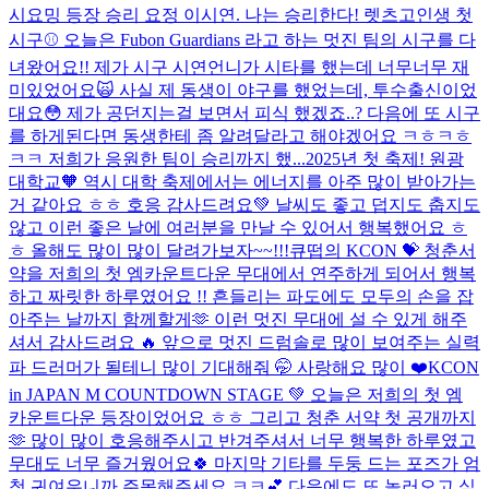
시요밍 등장 승리 요정 이시연. 나는 승리한다! 렛츠고
인생 첫
시구⚾️ 오늘은 Fubon Guardians 라고 하는 멋진 팀의 시구를 다
녀왔어요!! 제가 시구 시연언니가 시타를 했는데 너무너무 재
미있었어요🙀 사실 제 동생이 야구를 했었는데, 투수출신이었
대요😳 제가 공던지는걸 보면서 피식 했겠죠..? 다음에 또 시구
를 하게된다면 동생한테 좀 알려달라고 해야겠어요 ㅋㅎㅋㅎ
ㅋㅋ 저희가 응원한 팀이 승리까지 했...
2025년 첫 축제! 원광
대학교🧡 역시 대학 축제에서는 에너지를 아주 많이 받아가는
거 같아요 ㅎㅎ 호응 감사드려요💚 날씨도 좋고 덥지도 춥지도
않고 이런 좋은 날에 여러분을 만날 수 있어서 행복했어요 ㅎ
ㅎ 올해도 많이 많이 달려가보자~~!!!
큐떱의 KCON 💝 청춘서
약을 저희의 첫 엠카운트다운 무대에서 연주하게 되어서 행복
하고 짜릿한 하루였어요 !! 흔들리는 파도에도 모두의 손을 잡
아주는 날까지 함께할게🫶 이런 멋진 무대에 설 수 있게 해주
셔서 감사드려요 🔥 앞으로 멋진 드럼솔로 많이 보여주는 실력
파 드러머가 될테니 많이 기대해줘 🤭 사랑해요 많이 ❤️
KCON
in JAPAN M COUNTDOWN STAGE 💚 오늘은 저희의 첫 엠
카운트다운 등장이었어요 ㅎㅎ 그리고 청춘 서약 첫 공개까지
🫶 많이 많이 호응해주시고 반겨주셔서 너무 행복한 하루였고
무대도 너무 즐거웠어요🍀 마지막 기타를 두둥 드는 포즈가 엄
청 귀여우니까 주목해주세요 ㅋㅋ💕 다음에도 또 놀러오고 싶