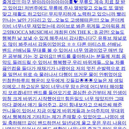
줄게요!!! 마구 받아라아아아아아🍫💝 무릎도 계속 치료 잘 받
고 있어요! 저번주에도 무릎에 주사 열방맞고 오늘도 또 열방
맞고 재활도 하고있다! 무지무지하게 노력하고 있으니까 빨리
만나는 날만 기다리고 있...
오늘도 고생해떠욘!!!! 오늘 온더케
이비 너무너무 재밌었는데 라이브로 봐준 위게들 고마워용 최
고양
KOCCA MUSIC에서 개최된 ON THE K : B 공연! 오늘도
행복한 날 보낼 수 있게 해주셔서 감사합니다🤍 유튜브 채널로
도 많이 봐주셔서 감동이었어요 ㅎㅎ 다른 아티스트 선배님,
밴드 선배님들 무대를 볼 수 있어서 너무 영광이었구 매번 많
은 공부해 가는 것 같아요!! 밴드를 좋아하시는 분들께 저희 음
악도 들려드릴 수 있어서 행복했구 우리 바위게들...
오늘 차를
끓인컵을 들다가 재채기가 나왔어요 저의 멋진 순발력으로 컵
을 밀면서 뒤로 슥 물러나서 다행이 뜨거운 물이 안튀었어요
민첩한하루의 행운이 모두에게 깃들길🌟🌟🌟
오늘은 제 생일
이에오..! 하고싶은 말이 너무너무 맘ㅎ은데 어디부터 해야할
지 모르겠네!!!! 밴드를 들어오기로 결심한 순간부터 제 인생이
엄청 크게 바뀌기 시작했어요!! 힘든일도 너무 많았지만 그때
마다 곁에서 얘기 들어주고, 같이 힘내보자고 으쌰으쌰 해준
언니들이 있어서 지금 이렇게 바위게들과 눈마주치며 무대위
에서 행복하게 기타치는 제가 존재할 수 있었어요...
나영이 생
일 축하해!!! 같이 밴드하면서 일년넘게 울고 웃은 우리 나용이
나영이가 있어서 이 밴드 생활이 너무너무 즐겁구 많이 웃을수