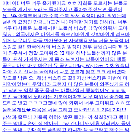
이베이!! 너무 너무 즐거웠어요 ㅎㅎ 저희를 모르시는 분들도
오늘을 계기로 노래도 들어주시고 좋아해주셨으면 좋겠어
요...!🙏 아침부터 비가 주룩 주룩 와서 걱정이 많이 되었는데
날씨의 요정인 만큼...! (그건 나) 어떠한 계기로 인해(?)...
너무
너무 따사로운 노을에서한 노들섬 버스킹 !! 많이와줘서 고마
워요 ! 외국에서온 바위게들 슬로건바위게 깃발바위게 점프바
위게 너무너무 다들 반가웠어요 사랑해용
오늘 서울 노들섬 버
스킹도 끝!! 한국에서의 버스킹 일정이 전부 끝났습니다 💚 많
이 와주셔서 정말 고마워요 🥰 제천 해남 노들섬까지 많은 분
들이 관심 가져주시는 게 몸소 느껴지는 날들이었어요! 앵콜
곡은... 바로 바로 마운틴 듀 곡인...! Play, We, Dew 🥤🫧 였습니
다아 ㅎㅎ 신나는 곡이라서 나도 모르게 쩜프 ㅋㅋ 해버렸다
앞으로 남은 오...
해남 버스킹도 끝!! 지방 버스킹은 이번이 마
지막이었는데 주말이라 그런지 더 많은 분들이 와주셨기도 하
고 날씨도 엄청 좋구 풍경도 아름다워서 행복했어요 ㅎㅎ 탁
트인 들판에서 노래하는 기분이어따💚 너무 더워서 중간에 후
드티도 벗고 ㅋㅋㅋ그랬네 많이 와줘서 너무 고마워요 ㅎㅎ 또
놀러올게요❤️ 다음은 서울 그리고 오사카!!ㅎㅎ 기대 기대!!!
남색과 줄무늬 커플룩 히히
신발끈 풀리니까 칠칠맞다고 묶어
주는 막내... 손에 짐 많아서 그냥 간다니까 에휴 이러면서 묶어
주는 막내... 반대쪽도 풀리려고 하니까 꽉 묶으라고 해주는 막