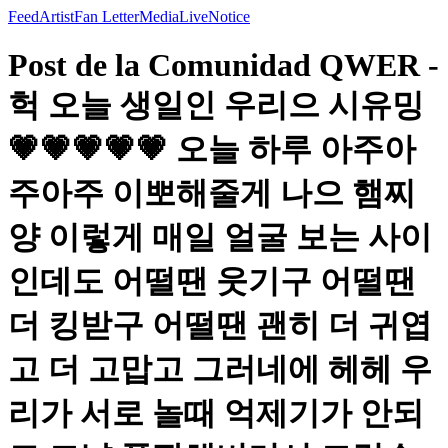
Feed
Artist
Fan Letter
Media
Live
Notice
Post de la Comunidad QWER -
헉 오늘 생일인 우리으 시유밍
💗💗💗💗💗 오늘 하루 아주아
주아주 이뽀해줄게 나으 햄찌
양 이렇게 매일 얼굴 보는 사이
인데도 어떨땐 웃기구 어떨땐
더 킹받구 어떨땐 괜히 더 귀엽
고 더 고맙고 그러네에 헤헤 우
리가 서로 놀때 억제기가 안되