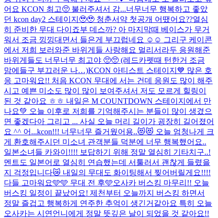
어요 KCON 최고🥺 불러주셔서 감...
너무너무 행복하고 좋았
던 kcon day2 스테이지🥹🥹 청춘서약 첫공개 어땠어요??열심
히 준비한 무대 다이죠부 데스까? 아 마지막때 베이스가 무거
워서 조금 낑낑대면서 들은게 부끄럽네요 ☺️☺️ 그리구 케이콘
에서 저희 보러와준 바위게들 사랑해요 멀리서라두 응원해준
바위게들도 너무너무 최고야 🥺🥺 (레드카펫때 턴한거 조금
맘에들구 부끄러운 나…)
KCON 아티스트 스테이지💙 많은 호
응 고마워요!! 처음 KCON 무대에 서는 건데 응원도 많이 해주
시고 예쁜 미소도 많이 많이 보여주셔서 저도 모르게 힐링이
된 것 같아요 ㅎㅎ 내일은 M COUNTDOWN 스테이지에서 만
나요💚 오늘 이후로 저희를 기억해주시는 분들이 많이 생겼으
면 좋겠다아 그리고 ... 사실 오늘 머리 길이가 굉장히 길어졌어
요 ^^ 어...
kcon!!! 너무너무 즐거웠어용..😻😻 오늘 엄청나게 크
게 환호해주시던 미소녀 관객분들 덕분에 너무 행복했어요..
일본소녀들 카와이!!!! 보답하기 위해 정말 열심히 기타치구..!
멘트도 일본어로 열심히 연습했는데 서툴러서 괜찮게 들렸을
지 걱정입니다😿 내일의 무대도 화이팅해서 찢어버릴게요!!!!
다들 고마워요🩵🩵 무대 전 후🩵
오사카 버스킹 마무리!! 오늘
버스킹 일정이 끝났어요! 제천부터 오늘까지 버스킹 하면서
정말 즐겁고 행복하게 연주한 추억이 생긴거같아요 특히 오늘
오사카는 시연언니에게 정말 뜻깊은 날이 되었을 것 같아요!!