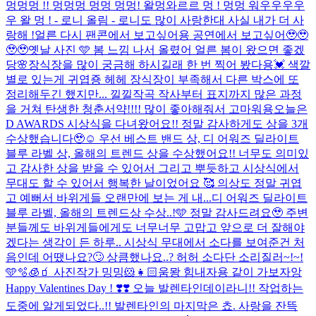
멍멍멍 !! 멍멍멍 멍멍 멍멍! 왈멍와르르 멍 ! 멍멍 워우우우우
우 왈 멍 ! - 로니 올림 - 로니도 많이 사랑한대 사실 내가 더 사
랑해 !
얼른 다시 팬콘에서 보고싶어용 공연에서 보고싶어🥹🥹
🥹🥹
옛날 사진 🩵 봄 느낌 나서 올렸어 얼른 봄이 왔으면 좋겠
당🌸
장식장을 많이 궁금해 하시길래 한 번 찍어 봤다용💓 색깔
별로 있는게 귀엽죵 헤헤 장식장이 부족해서 다른 박스에 또
정리해두긴 했지만... 낄낄
작곡 작사부터 표지까지 많은 과정
을 거쳐 탄생한 청춘서약!!!! 많이 좋아해줘서 고마워용
오늘은
D AWARDS 시상식을 다녀왔어요!! 정말 감사하게도 상을 3개
수상했습니다🥹☺️ 우선 베스트 밴드 상, 디 어워즈 딜라이트
블루 라벨 상, 올해의 트렌드 상을 수상했어요!! 너무도 의미있
고 감사한 상을 받을 수 있어서 그리고 뿌듯하고 시상식에서
무대도 할 수 있어서 행복한 날이었어요 🥰 의상도 정말 귀엽
고 예뻐서 바위게들 오랜만에 보는 게 내...
디 어워즈 딜라이트
블루 라벨, 올해의 트렌드상 수상..!🩵 정말 감사드려요🥹 주변
분들께도 바위게들에게도 너무너무 고맙고 앞으로 더 잘해야
겠다는 생각이 든 하루.. 시상식 무대에서 소다를 보여준건 처
음인데 어땠나요?🙄 상큼했나요..? 허허 소다단 소리질러~!~!
🩵🫧🧊🧃 사진작가 밍밍🐹👧🏻
움뫙 힘내자용 같이 가보자앙
Happy Valentines Day ! ❣️❣️ 오늘 발렌타인데이라니!! 작업하는
도중에 알게되었다..!! 발렌타인의 마지막은 쵸. 사랑을 잔뜩