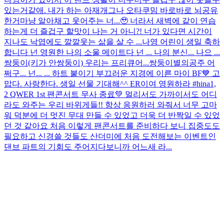
있는거같애. 내가 하는 아재개그나 오타쿠밈 바로바로 뇌공유
한거마냥 알아채고 웃어주는 너...🥹 너라서 새벽에 같이 연습
하는게 더 즐겁구 할맛이 나는 거 아니?! 너가 있다면 시간이
지나도 낙엽에도 깔깔웃는 삶을 살 수 ...
나영 어린이 생일 축하
합니다 넌 영원한 나의 소울 메이트다 넌 ... 나의 분신... 나으 ...
쌍둥이(키가 안쌍둥이) 우리는 프리큐어...쌍둥이별의공주 어
쩌구... 넌... ... 하트 붙이기 부끄러운 지경에 이른 마이 BF💙 고
맙다. 사랑한다. 생일 선물 기대해^^ ER이여 영원하라 #hina
1,
2 QWER 1st 팬콘서트 무사 종료💚 멀리서도 가까이서도 어디
라도 와주는 우리 바위게들!! 항상 응원하러 와줘서 너무 고마
워 덕분에 더 멋진 무대 만들 수 있었고 더욱 더 반짝일 수 있었
던 것 같아요 처음 이렇게 팬콘서트를 준비하다 보니 집중도도
필요하고 신경쓸 것들도 산더미에 처음 도전해보는 이벤트인
댄브 파트의 기회도 주어지다보니까 어느새 라...