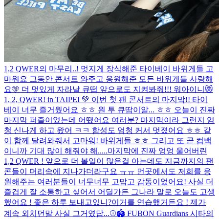
1,2 QWER의 마무리..! 멋지게 장식해준 타이베이 바위게들 고
마워요 그동안 콘서트 와주고 응원해준 모든 바위게들 사랑해
요🩵 더 멋있게 자라날 큐떱 앞으로도 지켜봐줘!!! 워아이니😻
1, 2, QWER! in TAIPEI 💚 이번 첫 팬 콘서트의 마지막!! 타이
베이 너무 즐거웠어요 ㅎㅎ 원 투 큐땁이알... ㅎㅎ 오늘이 진짜
마지막 퍼즐이었는데 어땠어요 여러분? 마지막이라 그런지 엄
청 신나게 하고 왔어 ㅋㅋ 함성도 엄청 커서 멋졌어요 ㅎㅎ 같
이 함께 달려와줘서 고마워! 바위게들 ㅎㅎ 그리고 또 곧 컴백
이니까 기대 많이 해줘야 해.....
마지막에 진짜 엉엉 울어버린
1,2 QWER ! 앞으로 더 볼일이 많은걸 아는데도 지금까지의 팬
콘들이 머리속에 지나가더라구요 ㅠㅠ 먼곳에서도 저희를 응
원해주는 여러분들이 너무너무 고맙고 감동이었어요! 사실 더
즐겁게 잘 소통하고 싶어서 어딜가든 그나라 말로 오늘도 고생
했어요 ! 좋은 하루 보내고있니?이거를 연습했거든요 ! 제가
계속 외치던말 사실 그거였답...
⚾️🏟️ FUBON Guardians 시타의