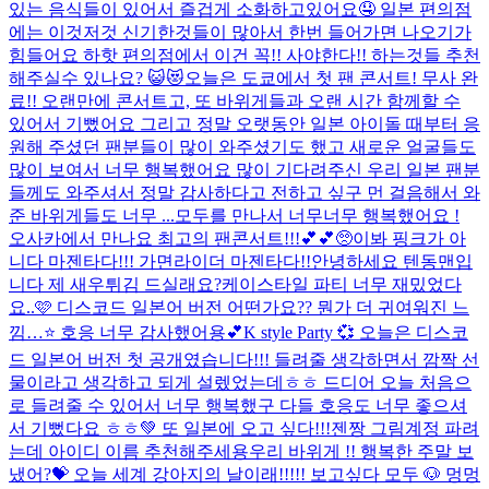
있는 음식들이 있어서 즐겁게 소화하고있어요🤤 일본 편의점
에는 이것저것 신기한것들이 많아서 한번 들어가면 나오기가
힘들어요 하핫 편의점에서 이건 꼭!! 사야한다!! 하는것들 추천
해주실수 있나요? 😺😻
오늘은 도쿄에서 첫 팬 콘서트! 무사 완
료!! 오랜만에 콘서트고, 또 바위게들과 오랜 시간 함께할 수
있어서 기뻤어요 그리고 정말 오랫동안 일본 아이돌 때부터 응
원해 주셨던 팬분들이 많이 와주셨기도 했고 새로운 얼굴들도
많이 보여서 너무 행복했어요 많이 기다려주신 우리 일본 팬분
들께도 와주셔서 정말 감사하다고 전하고 싶구 먼 걸음해서 와
준 바위게들도 너무 ...
모두를 만나서 너무너무 행복했어요 !
오사카에서 만나요 최고의 팬콘서트!!!💕💕🥺
이봐 핑크가 아
니다 마젠타다!!! 가면라이더 마젠타다!!
안녕하세요 텐동맨입
니다 제 새우튀김 드실래요?
케이스타일 파티 너무 재밌었다
요..🩷 디스코드 일본어 버전 어떤가요?? 뭔가 더 귀여워진 느
낌…⭐️ 호응 너무 감사했어용💕
K style Party 💞 오늘은 디스코
드 일본어 버전 첫 공개였습니다!!! 들려줄 생각하면서 깜짝 선
물이라고 생각하고 되게 설렜었는데ㅎㅎ 드디어 오늘 처음으
로 들려줄 수 있어서 너무 행복했구 다들 호응도 너무 좋으셔
서 기뻤다요 ㅎㅎ💚 또 일본에 오고 싶다!!!
젠짱 그림계정 파려
는데 아이디 이름 추천해주세용
우리 바위게 !! 행복한 주말 보
냈어?💝 오늘 세계 강아지의 날이래!!!!! 보고싶다 모두 🐶 멍멍