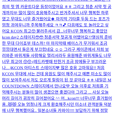
희의 첫 엠 카운트다운 등장이었어요 ㅎㅎ 그리고 청춘 서약 첫 공
개까지🫶 많이 많이 호응해주시고 반겨주셔서 너무 행복한 하루
였고 무대도 너무 즐거웠어요🍀 마지막 기타를 두둥 드는 포즈가
엄청 귀여우니까 주목해주세요 ㅋㅋ💕 다음에도 또 놀러오고 싶
어요 KCON 최고🥺 불러주셔서 감...
너무너무 행복하고 좋았던
kcon day2 스테이지🥹🥹 청춘서약 첫공개 어땠어요??열심히 준비
한 무대 다이죠부 데스까? 아 마지막때 베이스가 무거워서 조금
낑낑대면서 들은게 부끄럽네요 ☺️☺️ 그리구 케이콘에서 저희 보
러와준 바위게들 사랑해요 멀리서라두 응원해준 바위게들도 너무
너무 최고야 🥺🥺 (레드카펫때 턴한거 조금 맘에들구 부끄러운
나…)
KCON 아티스트 스테이지💙 많은 호응 고마워요!! 처음
KCON 무대에 서는 건데 응원도 많이 해주시고 예쁜 미소도 많이
많이 보여주셔서 저도 모르게 힐링이 된 것 같아요 ㅎㅎ 내일은 M
COUNTDOWN 스테이지에서 만나요💚 오늘 이후로 저희를 기
억해주시는 분들이 많이 생겼으면 좋겠다아 그리고 ... 사실 오늘
머리 길이가 굉장히 길어졌어요 ^^ 어...
kcon!!! 너무너무 즐거웠어
용..😻😻 오늘 엄청나게 크게 환호해주시던 미소녀 관객분들 덕분
에 너무 행복했어요.. 일본소녀들 카와이!!!! 보답하기 위해 정말