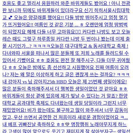
호응도 좋고 멀리서 응원하러 와준 바위게들도 봤어요 ! 아니 전광
판 보니까 뒤에도 바위게들이 있더라구요 신기 히히
서울시립대학
교 💕 오늘은 양갈래를 했어요!! 다들 방방 뛰어주시고 엄청 열기
가 뜨거웠어요!! 여름인 것 같은 기분 ... ㅎ 오랜만에 엄청 땀범벅
이 되었지요 헤헤 다들 너무 고마워요❤️‍🔥 커다란 나방도 보고 오늘
레슨 때도 그렇구 하루종일 커다란 나방 두 번이나 봤는데 이제 출
몰 시기인가...? ㅋㅋㅋㅋ
오늘은 대구대학교 & 동서대학교 축제 !
다녀와따 서울을 떠나서 많은 분들께 또 저희 노래를 들려드릴 수
있어서 기뻤어요 ㅎㅎ 호응도 완전 잘 해주시구, 다들 더무 귀여웠
다 ㅎㅎ 오늘은 밤에도 좀 선선하고 시원했어요 진짜 여름이 오려
나? 저는 왜 말은 이상하게 하고 글은 괜찮게 쓰는 걸까요? ㅋㅋㅋ
내 강아지 vs 님 강아지
25th HBD 오늘은 제 25번째 생일이에요!
많은 분들이 축하해주셔서 더 행복한 생일이었던 것 같아요 ㅎㅎ
바위게들이 항상 곁에 있음에 제가 빛날 수 있다는 거 알죠? 한양
대학교 공과대학 축제도 다녀왔는데 생일 당일이라 그런지 너무
재밌었어요! 비가 왔는데도 불구하고 많이 와주셔서 너무 감동이
었고, 우산 쓰면서 공연한 건 처음이라 새로운 경험이었어요 ㅋ...
내 베프 귀빠진날 축하하오 ㅎㅎ💚 명창햄쥐 노래야무지게 하느
라 고생이 많어 앞으로도 웃기고 재미지게 잘 살아보자구~ 생일선