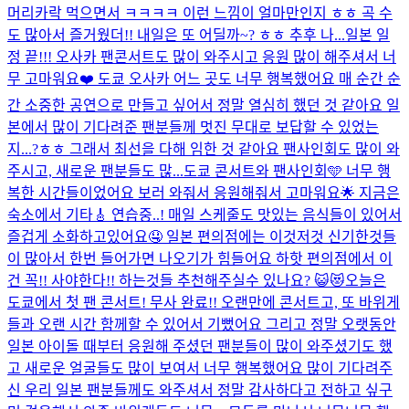
머리카락 먹으면서 ㅋㅋㅋㅋ 이런 느낌이 얼마만인지 ㅎㅎ 곡 수
도 많아서 즐거웠더!! 내일은 또 어딜까~? ㅎㅎ 추후 나...
일본 일
정 끝!!! 오사카 팬콘서트도 많이 와주시고 응원 많이 해주셔서 너
무 고마워요❤️ 도쿄 오사카 어느 곳도 너무 행복했어요 매 순간 순
간 소중한 공연으로 만들고 싶어서 정말 열심히 했던 것 같아요 일
본에서 많이 기다려준 팬분들께 멋진 무대로 보답할 수 있었는
지...?ㅎㅎ 그래서 최선을 다해 임한 것 같아요 팬사인회도 많이 와
주시고, 새로운 팬분들도 많...
도쿄 콘서트와 팬사인회🩵 너무 행
복한 시간들이었어요 보러 와줘서 응원해줘서 고마워요🌟 지금은
숙소에서 기타🎸 연습중..! 매일 스케줄도 맛있는 음식들이 있어서
즐겁게 소화하고있어요🤤 일본 편의점에는 이것저것 신기한것들
이 많아서 한번 들어가면 나오기가 힘들어요 하핫 편의점에서 이
건 꼭!! 사야한다!! 하는것들 추천해주실수 있나요? 😺😻
오늘은
도쿄에서 첫 팬 콘서트! 무사 완료!! 오랜만에 콘서트고, 또 바위게
들과 오랜 시간 함께할 수 있어서 기뻤어요 그리고 정말 오랫동안
일본 아이돌 때부터 응원해 주셨던 팬분들이 많이 와주셨기도 했
고 새로운 얼굴들도 많이 보여서 너무 행복했어요 많이 기다려주
신 우리 일본 팬분들께도 와주셔서 정말 감사하다고 전하고 싶구