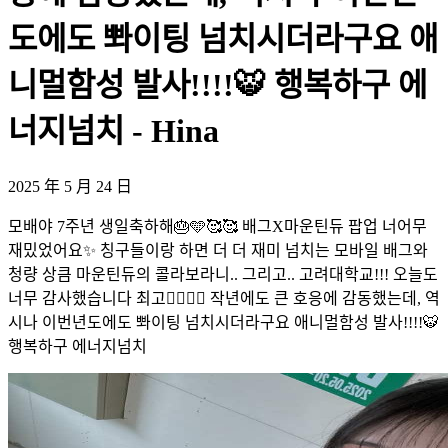
도에도 뽜이팅 넘치시더라구요 애
니멀함성 발사!!!!🐯 행복하구 에
너지넘치 - Hina
2025 年 5 月 24 日
모배야 7주년 생일축하해🎂🩵🥰🥰 배그X마운틴듀 팝업 너어무
재밌었어요✨ 칭구들이랑 하면 더 더 재미 넘치는 모바일 배그와
청량 상큼 마운틴듀의 콜라보라니.. 그리고.. 고려대학교!!! 오늘도
너무 감사했습니다 최고❤️‍🔥❤️‍🔥 작년에도 큰 호응에 감동했는데, 역
시나 이번년도에도 뽜이팅 넘치시더라구요 애니멀함성 발사!!!!🐯
행복하구 에너지넘치