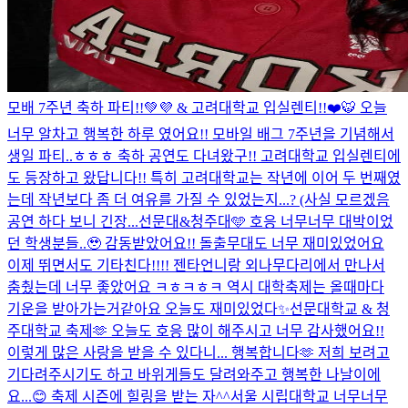
모배 7주년 축하 파티!!💚💜 & 고려대학교 입실렌티!!❤️🐯 오늘
너무 알차고 행복한 하루 였어요!! 모바일 배그 7주년을 기념해서
생일 파티..ㅎㅎㅎ 축하 공연도 다녀왔구!! 고려대학교 입실렌티에
도 등장하고 왔답니다!! 특히 고려대학교는 작년에 이어 두 번째였
는데 작년보다 좀 더 여유를 가질 수 있었는지...? (사실 모르겠음
공연 하다 보니 긴장...
선문대&청주대🩵 호응 너무너무 대박이었
던 학생분들..🥹 감동받았어요!! 돌출무대도 너무 재미있었어요
이제 뛰면서도 기타친다!!!! 젠타언니랑 외나무다리에서 만나서
춤췄는데 너무 좋았어요 ㅋㅎㅋㅎㅋ 역시 대학축제는 올때마다
기운을 받아가는거같아요 오늘도 재미있었다✨
선문대학교 & 청
주대학교 축제🫶 오늘도 호응 많이 해주시고 너무 감사했어요!!
이렇게 많은 사랑을 받을 수 있다니... 행복합니다🫶 저희 보려고
기다려주시기도 하고 바위게들도 달려와주고 행복한 나날이에
요...😊 축제 시즌에 힐링을 받는 자^^
서울 시립대학교 너무너무