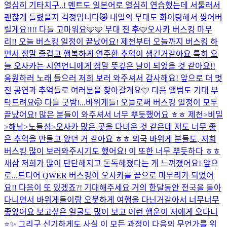
열심히 기타치구..! 멘트도 일본어로 열심히 연습했는데 서툴러서
괜찮게 들렸을지 걱정입니다😿 내일의 무대도 화이팅해서 찢어버
릴게요!!!! 다들 고마워요🩵🩵 무대 전 후🩵
오사카 버스킹 마무
리!! 오늘 버스킹 일정이 끝났어요! 제천부터 오늘까지 버스킹 하
면서 정말 즐겁고 행복하게 연주한 추억이 생긴거같아요 특히 오
늘 오사카는 시연언니에게 정말 뜻깊은 날이 되었을 것 같아요!!
응원하러 노래 들으러 저희 보러 와주셔서 감사해요! 앞으로 더 멋
진 공연과 추억들로 여러분을 찾아갈게요🩵 다음 앨범도 기대 부
탁드려요🤭 다들 굿밤!...
바위게들! 오늘로써 버스킹 일정이 모두
끝났어요! 많은 분들이 와주셔서 너무 뿌듯했어요 ㅎㅎ 제천>비밀
>해남>노들섬>오사카 많은 곳을 다녀온 것 같은데 저도 너무 좋
은 추억을 만들고 왔던 거 같아요 ㅎㅎ 외국 바위게 분들도, 저희
버스킹 많이 보러와주시기도 했어요! 이 또한 너무 뿌듯하다 ㅎㅎ
새삼 저희가 많이 단단해지고 돈독해졌다는 게 느껴졌어요! 앞으
로...
드디어 QWER 버스킹이 오사카를 끝으로 마무리가 되었어
요!! 다음이 또 있겠죠?! 기대해주세요 거의 한달동안 전국을 돌아
다니면서 바위게들이랑 오붓하게 여행을 다닌거같아서 너무너무
좋았어요 보고싶은 얼굴도 많이 보고 이런 행운이 저에게 오다니
⭐️✨ 그리구 신기하게도 사실 이 모든 과정이 다음의 무언가를 위