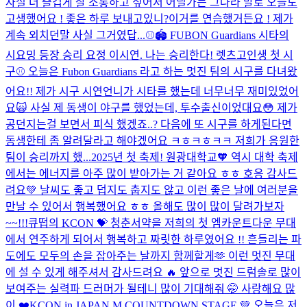
사실 더 즐겁게 잘 소통하고 싶어서 어딜가든 그나라 말로 오늘도
고생했어요 ! 좋은 하루 보내고있니?이거를 연습했거든요 ! 제가
계속 외치던말 사실 그거였답...
⚾️🏟️ FUBON Guardians 시타의
시요밍 등장 승리 요정 이시연. 나는 승리한다! 렛츠고
인생 첫 시
구⚾️ 오늘은 Fubon Guardians 라고 하는 멋진 팀의 시구를 다녀왔
어요!! 제가 시구 시연언니가 시타를 했는데 너무너무 재미있었어
요🙀 사실 제 동생이 야구를 했었는데, 투수출신이었대요😳 제가
공던지는걸 보면서 피식 했겠죠..? 다음에 또 시구를 하게된다면
동생한테 좀 알려달라고 해야겠어요 ㅋㅎㅋㅎㅋㅋ 저희가 응원한
팀이 승리까지 했...
2025년 첫 축제! 원광대학교🧡 역시 대학 축제
에서는 에너지를 아주 많이 받아가는 거 같아요 ㅎㅎ 호응 감사드
려요💚 날씨도 좋고 덥지도 춥지도 않고 이런 좋은 날에 여러분을
만날 수 있어서 행복했어요 ㅎㅎ 올해도 많이 많이 달려가보자
~~!!!
큐떱의 KCON 💝 청춘서약을 저희의 첫 엠카운트다운 무대
에서 연주하게 되어서 행복하고 짜릿한 하루였어요 !! 흔들리는 파
도에도 모두의 손을 잡아주는 날까지 함께할게🫶 이런 멋진 무대
에 설 수 있게 해주셔서 감사드려요 🔥 앞으로 멋진 드럼솔로 많이
보여주는 실력파 드러머가 될테니 많이 기대해줘 🤭 사랑해요 많
이 ❤️
KCON in JAPAN M COUNTDOWN STAGE 💚 오늘은 저