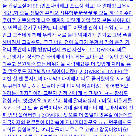
물 뭐갖고싶어!!!!! (반포자이빼고 포르쉐 빼고) 다 말해!!! 고우시
네요..
헉 오늘 생일인 우리으 시유밍💗💗💗💗💗 오늘 하루 아주아
주아주 이뽀해줄게 나으 햄찌양 이렇게 매일 얼굴 보는 사이인데
도 어떨땐 웃기구 어떨땐 더 킹받구 어떨땐 괜히 더 귀엽고 더 고
맙고 그러네에 헤헤 우리가 서로 놀때 억제기가 안되고 그냥 폭팔
해버려서 그럴수도...크크 너랑 전에 놀다가 웃겨서 거의 운거 기
억나 중간에 너랑 방방타면서 놀던 사진도...
1,2 QWER의 마무
리..! 멋지게 장식해준 타이베이 바위게들 고마워요 그동안 콘서트
와주고 응원해준 모든 바위게들 사랑해요🩵 더 멋있게 자라날 큐
떱 앞으로도 지켜봐줘!!! 워아이니😻
1, 2, QWER! in TAIPEI 💚
이번 첫 팬 콘서트의 마지막!! 타이베이 너무 즐거웠어요 ㅎㅎ 원
투 큐땁이알... ㅎㅎ 오늘이 진짜 마지막 퍼즐이었는데 어땠어요
여러분? 마지막이라 그런지 엄청 신나게 하고 왔어 ㅋㅋ 함성도
엄청 커서 멋졌어요 ㅎㅎ 같이 함께 달려와줘서 고마워! 바위게들
ㅎㅎ 그리고 또 곧 컴백이니까 기대 많이 해줘야 해.....
마지막에 진
짜 엉엉 울어버린 1,2 QWER ! 앞으로 더 볼일이 많은걸 아는데도
지금까지의 팬콘들이 머리속에 지나가더라구요 ㅠㅠ 먼곳에서도
저희를 응원해주는 여러분들이 너무너무 고맙고 감동이었어요!