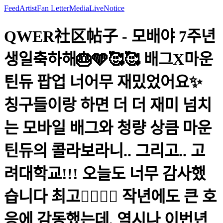
Feed
Artist
Fan Letter
Media
Live
Notice
QWER社区帖子 - 모배야 7주년
생일축하해🎂🩵🥰🥰 배그X마운
틴듀 팝업 너어무 재밌었어요✨
칭구들이랑 하면 더 더 재미 넘치
는 모바일 배그와 청량 상큼 마운
틴듀의 콜라보라니.. 그리고.. 고
려대학교!!! 오늘도 너무 감사했
습니다 최고❤️‍🔥❤️‍🔥 작년에도 큰 호
응에 감동했는데, 역시나 이번년