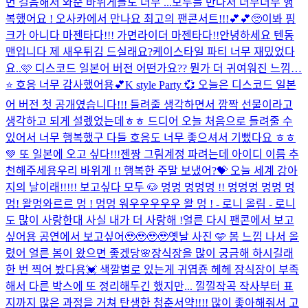
먼 걸음해서 와준 바위게들도 너무 ...
모두를 만나서 너무너무 행
복했어요 ! 오사카에서 만나요 최고의 팬콘서트!!!💕💕🥺
이봐 핑
크가 아니다 마젠타다!!! 가면라이더 마젠타다!!
안녕하세요 텐동
맨입니다 제 새우튀김 드실래요?
케이스타일 파티 너무 재밌었다
요..🩷 디스코드 일본어 버전 어떤가요?? 뭔가 더 귀여워진 느낌…
⭐️ 호응 너무 감사했어용💕
K style Party 💞 오늘은 디스코드 일본
어 버전 첫 공개였습니다!!! 들려줄 생각하면서 깜짝 선물이라고
생각하고 되게 설렜었는데ㅎㅎ 드디어 오늘 처음으로 들려줄 수
있어서 너무 행복했구 다들 호응도 너무 좋으셔서 기뻤다요 ㅎㅎ
💚 또 일본에 오고 싶다!!!
젠짱 그림계정 파려는데 아이디 이름 추
천해주세용
우리 바위게 !! 행복한 주말 보냈어?💝 오늘 세계 강아
지의 날이래!!!!! 보고싶다 모두 🐶 멍멍 멍멍멍 !! 멍멍멍 멍멍 멍
멍! 왈멍와르르 멍 ! 멍멍 워우우우우우 왈 멍 ! - 로니 올림 - 로니
도 많이 사랑한대 사실 내가 더 사랑해 !
얼른 다시 팬콘에서 보고
싶어용 공연에서 보고싶어🥹🥹🥹🥹
옛날 사진 🩵 봄 느낌 나서 올
렸어 얼른 봄이 왔으면 좋겠당🌸
장식장을 많이 궁금해 하시길래
한 번 찍어 봤다용💓 색깔별로 있는게 귀엽죵 헤헤 장식장이 부족
해서 다른 박스에 또 정리해두긴 했지만... 낄낄
작곡 작사부터 표
지까지 많은 과정을 거쳐 탄생한 청춘서약!!!! 많이 좋아해줘서 고