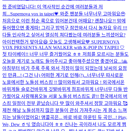
한 준비였답니다! 이 역사적인 순간에 여러분들과 저
희...
Supernova vox in taipei💗 와준 팬분들 너무너무 고마워요🥹
처음으로 이런 청순 룩으로 입어본건데 어때요? 괜찮나요?! 맘에
들어했으면 좋게따! 그리구 밥먹구 잠깐와서 다시 놀자요 우리 !!!
다들 인사하고 싶어서 열심히 쳐다봤는데 여러분들 느끼셨어요?
아이컨택한거 맞아요😆 오늘도 고생해써요
💙 SUPERNOVA
VOX PRESENTS ALAN WALKER with K-POP IN TAIPEI 🤍
첫 타이베이!! 너무 너무 즐거웠어요 ㅎㅎ 저희를 모르시는 분들도
오늘을 계기로 노래도 들어주시고 좋아해주셨으면 좋겠어요...!🙏
아침부터 비가 주룩 주룩 와서 걱정이 많이 되었는데 날씨의 요정
인 만큼...! (그건 나) 어떠한 계기로 인해(?)...
너무너무 따사로운
노을에서한 노들섬 버스킹 !! 많이와줘서 고마워요 ! 외국에서온
바위게들 슬로건바위게 깃발바위게 점프바위게 너무너무 다들 반
가웠어요 사랑해용
오늘 서울 노들섬 버스킹도 끝!! 한국에서의 버
스킹 일정이 전부 끝났습니다 💚 많이 와주셔서 정말 고마워요 🥰
제천 해남 노들섬까지 많은 분들이 관심 가져주시는 게 몸소 느껴
지는 날들이었어요! 앵콜곡은... 바로 바로 마운틴 듀 곡인...! Play,
We, Dew 🥤🫧 였습니다아 ㅎㅎ 신나는 곡이라서 나도 모르게 쩜