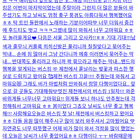
프 ㅋㅋ 해버렸다 앞으로 남은 오...
해남 버스킹도 끝!! 지방 버스
킹은 이번이 마지막이었는데 주말이라 그런지 더 많은 분들이 와
주셨기도 하고 날씨도 엄청 좋구 풍경도 아름다워서 행복했어요
ㅎㅎ 탁 트인 들판에서 노래하는 기분이어따💚 너무 더워서 중간
에 후드티도 벗고 ㅋㅋㅋ그랬네 많이 와줘서 너무 고마워요 ㅎㅎ
또 놀러올게요❤️ 다음은 서울 그리고 오사카!!ㅎㅎ 기대 기대!!!
남
색과 줄무늬 커플룩 히히
신발끈 풀리니까 칠칠맞다고 묶어주는
막내... 손에 짐 많아서 그냥 간다니까 에휴 이러면서 묶어주는 막
내... 반대쪽도 풀리려고 하니까 꽉 묶으라고 해주는 막내...
밴드의
행복을 알게되는 버스킹 🫶 제천에서 흩날리는 벚꽃과 따스한 햇
살로 드럼치고 왔어요 🥰
제천 버스킹 끄읕!!!! 추웠는데 와줘서 고
마워요😻 그래도 비가 마법처럼 안와줘서 정말 다행이었다요.. 앞
으로 갈 곳들도 기대해줘🩵
멋진 제천에서의 버스킹 1일차!!! 와준
바위게들 너무너무 고마워요!! 위게들 보니 하나도 안추웠는데 걱
정해줘서 고마워요 ㅎㅎ 봄이었다 그쵸오 날씨도 너무 좋고 행복
해!!! 사랑해요
오늘은 버스킹 첫 날! 제천에서 버스킹하고 왔어요
ㅎㅎ 다들 응원 많이 해주시구 많이 보러 와주셔서 고마웠어요 💚
자연광도 너무 따뜻했구 어제 비가 많이 와서 걱정을 많이 했었는
데 오늘은 날씨가 너무 좋았어요ㅎㅎ 다행이다 ㅜㅜ 바람때문에