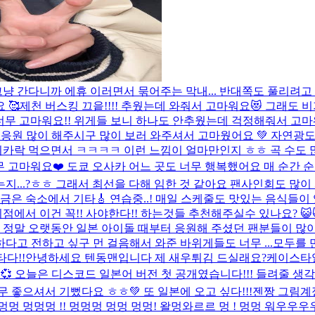
냥 간다니까 에휴 이러면서 묶어주는 막내... 반대쪽도 풀리려고 
 🥰
제천 버스킹 끄읕!!!! 추웠는데 와줘서 고마워요😻 그래도 
너무 고마워요!! 위게들 보니 하나도 안추웠는데 걱정해줘서 고마
 응원 많이 해주시구 많이 보러 와주셔서 고마웠어요 💚 자연광도
 먹으면서 ㅋㅋㅋㅋ 이런 느낌이 얼마만인지 ㅎㅎ 곡 수도 많아서 
무 고마워요❤️ 도쿄 오사카 어느 곳도 너무 행복했어요 매 순간 
...?ㅎㅎ 그래서 최선을 다해 임한 것 같아요 팬사인회도 많이 와
은 숙소에서 기타🎸 연습중..! 매일 스케줄도 맛있는 음식들이
서 이건 꼭!! 사야한다!! 하는것들 추천해주실수 있나요? 😺
고 정말 오랫동안 일본 아이돌 때부터 응원해 주셨던 팬분들이 많
고 전하고 싶구 먼 걸음해서 와준 바위게들도 너무 ...
모두를 
다!!
안녕하세요 텐동맨입니다 제 새우튀김 드실래요?
케이스타일
 Party 💞 오늘은 디스코드 일본어 버전 첫 공개였습니다!!! 
 좋으셔서 기뻤다요 ㅎㅎ💚 또 일본에 오고 싶다!!!
젠짱 그림계
 멍멍 멍멍멍 !! 멍멍멍 멍멍 멍멍! 왈멍와르르 멍 ! 멍멍 워우우우우