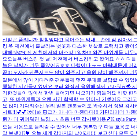
신발끈 풀리니까 칠칠맞다고 묶어주는 막내... 손에 짐 많아서 그
킹 🫶 제천에서 흩날리는 벚꽃과 따스한 햇살로 드럼치고 왔어요
대해줘🩵
멋진 제천에서의 버스킹 1일차!!! 와준 바위게들 너무
요
오늘은 버스킹 첫 날! 제천에서 버스킹하고 왔어요 ㅎㅎ 다들
늘은 날씨가 너무 좋았어요ㅎㅎ 다행이다 ㅜㅜ 바람때문에 머리카락
끝!!! 오사카 팬콘서트도 많이 와주시고 응원 많이 해주셔서 너
일본에서 많이 기다려준 팬분들께 멋진 무대로 보답할 수 있었는지
행복한 시간들이었어요 보러 와줘서 응원해줘서 고마워요🌟 지금
기한것들이 많아서 한번 들어가면 나오기가 힘들어요 하핫 편의점에
고, 또 바위게들과 오랜 시간 함께할 수 있어서 기뻤어요 그리
요 많이 기다려주신 우리 일본 팬분들께도 와주셔서 정말 감사하다
서트!!!💕💕🥺
이봐 핑크가 아니다 마젠타다!!! 가면라이더 마젠타
뭔가 더 귀여워진 느낌…⭐️ 호응 너무 감사했어용💕
K style
오늘 처음으로 들려줄 수 있어서 너무 행복했구 다들 호응도 너무
말 보냈어?💝 오늘 세계 강아지의 날이래!!!!! 보고싶다 모두 🐶