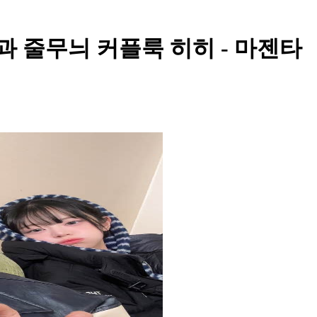
과 줄무늬 커플룩 히히 - 마젠타