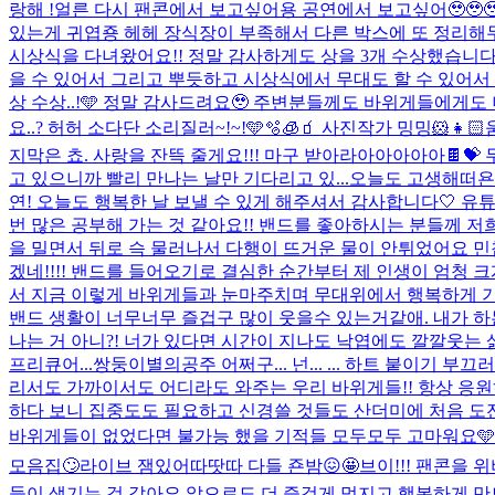
랑해 !
얼른 다시 팬콘에서 보고싶어용 공연에서 보고싶어🥹🥹🥹
있는게 귀엽죵 헤헤 장식장이 부족해서 다른 박스에 또 정리해두긴
시상식을 다녀왔어요!! 정말 감사하게도 상을 3개 수상했습니다🥹
을 수 있어서 그리고 뿌듯하고 시상식에서 무대도 할 수 있어서 
상 수상..!🩵 정말 감사드려요🥹 주변분들께도 바위게들에게
요..? 허허 소다단 소리질러~!~!🩵🫧🧊🧃 사진작가 밍밍🐹👧🏻
지막은 쵸. 사랑을 잔뜩 줄게요!!! 마구 받아라아아아아아🍫
고 있으니까 빨리 만나는 날만 기다리고 있...
오늘도 고생해떠욘!
연! 오늘도 행복한 날 보낼 수 있게 해주셔서 감사합니다🤍 
번 많은 공부해 가는 것 같아요!! 밴드를 좋아하시는 분들께 저
을 밀면서 뒤로 슥 물러나서 다행이 뜨거운 물이 안튀었어요 민
겠네!!!! 밴드를 들어오기로 결심한 순간부터 제 인생이 엄청
서 지금 이렇게 바위게들과 눈마주치며 무대위에서 행복하게 기타
밴드 생활이 너무너무 즐겁구 많이 웃을수 있는거같애. 내가 하
나는 거 아니?! 너가 있다면 시간이 지나도 낙엽에도 깔깔웃는 삶을 
프리큐어...쌍둥이별의공주 어쩌구... 넌... ... 하트 붙이기 부끄
리서도 가까이서도 어디라도 와주는 우리 바위게들!! 항상 응원
하다 보니 집중도도 필요하고 신경쓸 것들도 산더미에 처음 도전
바위게들이 없었다면 불가능 했을 기적들 모두모두 고마워요🩵✨
모음집🙄
라이브 잼있어따땃따 다들 죤밤😖🤩
브이!!! 팬콘을 
들이 생기는 것 같아요 앞으로도 더 즐겁게 멋지고 행복하게 만