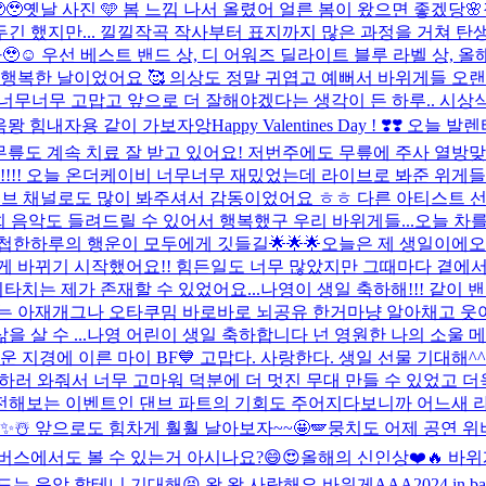
🥹
옛날 사진 🩵 봄 느낌 나서 올렸어 얼른 봄이 왔으면 좋겠당🌸
 했지만... 낄낄
작곡 작사부터 표지까지 많은 과정을 거쳐 탄생
☺️ 우선 베스트 밴드 상, 디 어워즈 딜라이트 블루 라벨 상, 
행복한 날이었어요 🥰 의상도 정말 귀엽고 예뻐서 바위게들 오랜만에
도 너무너무 고맙고 앞으로 더 잘해야겠다는 생각이 든 하루.. 시
움뫙 힘내자용 같이 가보자앙
Happy Valentines Day ! ❣️
 무릎도 계속 치료 잘 받고 있어요! 저번주에도 무릎에 주사 열
!!! 오늘 온더케이비 너무너무 재밌었는데 라이브로 봐준 위게
유튜브 채널로도 많이 봐주셔서 감동이었어요 ㅎㅎ 다른 아티스트 선
희 음악도 들려드릴 수 있어서 행복했구 우리 바위게들...
오늘 차를
첩한하루의 행운이 모두에게 깃들길🌟🌟🌟
오늘은 제 생일이에오
 크게 바뀌기 시작했어요!! 힘든일도 너무 많았지만 그때마다 곁에
치는 제가 존재할 수 있었어요...
나영이 생일 축하해!!! 같이
는 아재개그나 오타쿠밈 바로바로 뇌공유 한거마냥 알아채고 웃어주
살 수 ...
나영 어린이 생일 축하합니다 넌 영원한 나의 소울 메이트다
러운 지경에 이른 마이 BF💙 고맙다. 사랑한다. 생일 선물 기대해^^ 
하러 와줘서 너무 고마워 덕분에 더 멋진 무대 만들 수 있었고 더
해보는 이벤트인 댄브 파트의 기회도 주어지다보니까 어느새 라.
☃️ 앞으로도 힘차게 훨훨 날아보자~~🤩🪽
뭉치도 어제 공연 
위버스에서도 볼 수 있는거 아시나요?😄😍
올해의 신인상❤️🔥 바
드는 음악 할테니 기대해😝 왕 왕 사랑해요 바위게
AAA2024 i