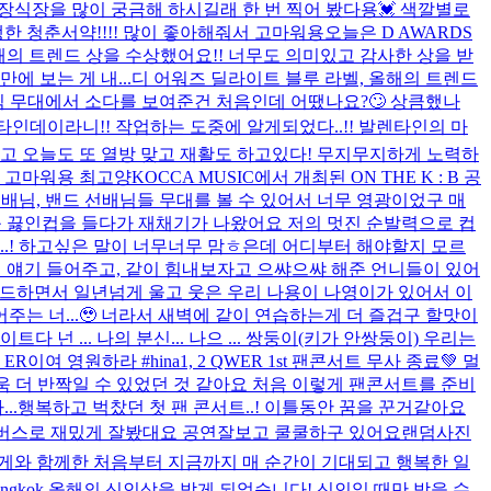
장식장을 많이 궁금해 하시길래 한 번 찍어 봤다용💓 색깔별로
한 청춘서약!!!! 많이 좋아해줘서 고마워용
오늘은 D AWARDS
올해의 트렌드 상을 수상했어요!! 너무도 의미있고 감사한 상을 받
 보는 게 내...
디 어워즈 딜라이트 블루 라벨, 올해의 트렌드
상식 무대에서 소다를 보여준건 처음인데 어땠나요?🙄 상큼했나
❣️ 오늘 발렌타인데이라니!! 작업하는 도중에 알게되었다..!! 발렌타인의 마
방맞고 오늘도 또 열방 맞고 재활도 하고있다! 무지무지하게 노력하
들 고마워용 최고양
KOCCA MUSIC에서 개최된 ON THE K : B 공
배님, 밴드 선배님들 무대를 볼 수 있어서 너무 영광이었구 매
 끓인컵을 들다가 재채기가 나왔어요 저의 멋진 순발력으로 컵
..! 하고싶은 말이 너무너무 맘ㅎ은데 어디부터 해야할지 모르
서 얘기 들어주고, 같이 힘내보자고 으쌰으쌰 해준 언니들이 있어
 밴드하면서 일년넘게 울고 웃은 우리 나용이 나영이가 있어서 이
는 너...🥹 너라서 새벽에 같이 연습하는게 더 즐겁구 할맛이
 넌 ... 나의 분신... 나으 ... 쌍둥이(키가 안쌍둥이) 우리는
ER이여 영원하라 #hina
1, 2 QWER 1st 팬콘서트 무사 종료💚 멀
욱 더 반짝일 수 있었던 것 같아요 처음 이렇게 팬콘서트를 준비
..
행복하고 벅찼던 첫 팬 콘서트..! 이틀동안 꿈을 꾼거같아요
위버스로 재밌게 잘봤대요 공연잘보고 쿨쿨하구 있어요
랜덤사진
위게와 함께한 처음부터 지금까지 매 순간이 기대되고 행복한 일
n bangkok 올해의 신인상을 받게 되었습니다! 신인일 때만 받을 수