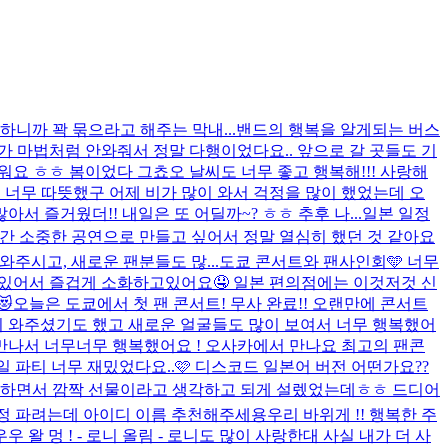
하니까 꽉 묶으라고 해주는 막내...
밴드의 행복을 알게되는 버스
비가 마법처럼 안와줘서 정말 다행이었다요.. 앞으로 갈 곳들도 기
워요 ㅎㅎ 봄이었다 그쵸오 날씨도 너무 좋고 행복해!!! 사랑해
 너무 따뜻했구 어제 비가 많이 와서 걱정을 많이 했었는데 오
즐거웠더!! 내일은 또 어딜까~? ㅎㅎ 추후 나...
일본 일정
순간 소중한 공연으로 만들고 싶어서 정말 열심히 했던 것 같아요
주시고, 새로운 팬분들도 많...
도쿄 콘서트와 팬사인회🩵 너무
 있어서 즐겁게 소화하고있어요🤤 일본 편의점에는 이것저것 신
😻
오늘은 도쿄에서 첫 팬 콘서트! 무사 완료!! 오랜만에 콘서트
이 와주셨기도 했고 새로운 얼굴들도 많이 보여서 너무 행복했어
만나서 너무너무 행복했어요 ! 오사카에서 만나요 최고의 팬콘
 파티 너무 재밌었다요..🩷 디스코드 일본어 버전 어떤가요??
들려줄 생각하면서 깜짝 선물이라고 생각하고 되게 설렜었는데ㅎㅎ 드디어
정 파려는데 아이디 이름 추천해주세용
우리 바위게 !! 행복한 주
우 왈 멍 ! - 로니 올림 - 로니도 많이 사랑한대 사실 내가 더 사