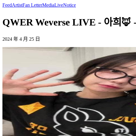
Feed
Artist
Fan Letter
Media
Live
Notice
QWER Weverse LIVE - 아희🦊 -
2024 年 4 月 25 日