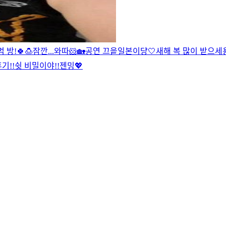
먹 방!
🍀🍮
잠깐...와따
🐹
🏡
공연 끄읕
일본이댱
🤍새해 복 많이 받으세
기!!
쉿 비밀이야!!
젠밍
💖