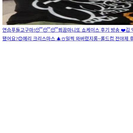
연습
푸들
고구마!
😴😴😴
쬐끔
마니또 쇼케이스 후기 방송 ❤️
김 
됐어요?😊
메리 크리스마스 🎄☃️
일찍 와버렸지롱~
롤드컵 전야제 후