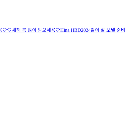
용🤍
🤍새해 복 많이 받으세용🤍
Hina HBD
2024같이 잘 보낼 준비