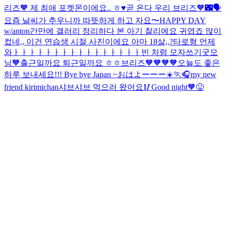
리즈🧡 제 최애 포켓몬이에요.. ㅎ♥
곧 온다 우리 브리즈🧡🌃🗣️
요즘 날씨가 추우니까 따뜻하게 하고 자요〜
HAPPY DAY
w/anton
간만에 갤러리 정리하다 본 아기 찰리에요 귀엽죠 많이
컸네,, 이건 연습생 시절 사진이에요 아마 18살,,?
타로형 언제
와ㅏㅏㅏㅏㅏㅏㅏㅏㅏㅏㅏㅏㅏㅏㅏㅏ
빈 처럼 모자쓰기
굿모
닝🧡출근일까요 퇴근일까요 ㅎㅎ
브리즈🧡🧡🧡🧡오늘도 좋은
하루 보내세요!!!
Bye bye Japan ~
おはよーーー☀️🏃🎧
my new
friend kirimichan
샤브샤브 먹으러 왔어요🥢Good night🧡
😛