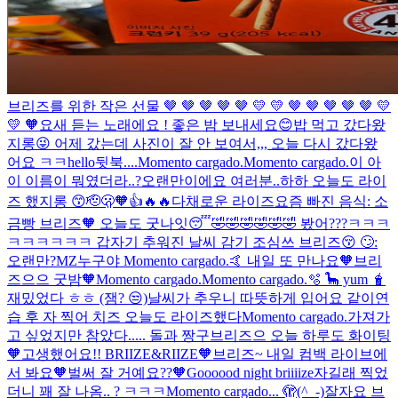
브리즈를 위한 작은 선물 🤎 🤎 🤎 🤎 🤎 💛 💛 🤎 🤎 🤎 🤎 🤎 💛
💛 🧡
요새 듣는 노래에요 ! 좋은 밤 보내세요😊
밥 먹고 갔다왔
지롱😜 어제 갔는데 사진이 잘 안 보여서,,, 오늘 다시 갔다왔
어요 ㅋㅋ
hello
뒷북....
Momento cargado.
Momento cargado.
이 아
이 이름이 뭐였더라..?
오랜만이에요 여러분..하하 오늘도 라이
즈 했지롱 😙🫡🫢🧡👍🔥🔥
다채로운 라이즈
요즘 빠진 음식: 소
금빵
브리즈🧡 오늘도 굿나잇😴
🤣🤣🤣🤣🤣🤣 봤어???ㅋㅋㅋ
ㅋㅋㅋㅋㅋㅋ
갑자기 추워진 날씨 감기 조심쓰 브리즈😚 🙄:
오랜만?
MZ
누구야
Momento cargado.
🤙 내일 또 만나요🧡
브리
즈으으 굿밤🧡
Momento cargado.
Momento cargado.
🫧 🦕 yum 🧋
재밌었다 ㅎㅎ (잼? 😒)
날씨가 추우니 따뜻하게 입어요 같이
연
습 후 자 찍어 치즈
오늘도 라이즈했다
Momento cargado.
가져가
고 싶었지만 참았다.....
돌과 짱구
브리즈으 오늘 하루도 화이팅
🧡
고생했어요!! BRIIZE&RIIZE🧡
브리즈~ 내일 컴백 라이브에
서 봐요🧡
벌써 잘 거예요??🧡
Goooood night briiiize
자길래 찍었
더니 꽤 잘 나옴.. ? ㅋㅋㅋ
Momento cargado.
.. 🫣
(^_-)잘자요 브