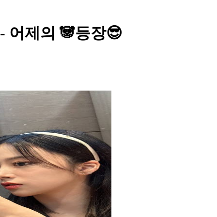
 - 어제의 🐼등장😎