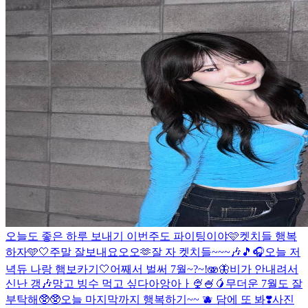
오늘도 좋은 하루 보내기 이번주도 파이팅이야🩷
켓치들 행복
하자🩵🤍
주말 잘보내요오오🫶
잘 자 켓치들~~~🎶🎵🎧
오늘 저
녁듀 나랑 햄보카기🤍
어째서 벌써 7월~?~!🫨🦋
비가 안내려서
신난 갱🎶
망고 빙수 먹고 싶다아앙아ㅏ🍨🍧🥭
무더운 7월도 잘
부탁해🥸🥸
오늘 마지막까지 행복하기~~ 🫐 담에 또 봐❣️
사진