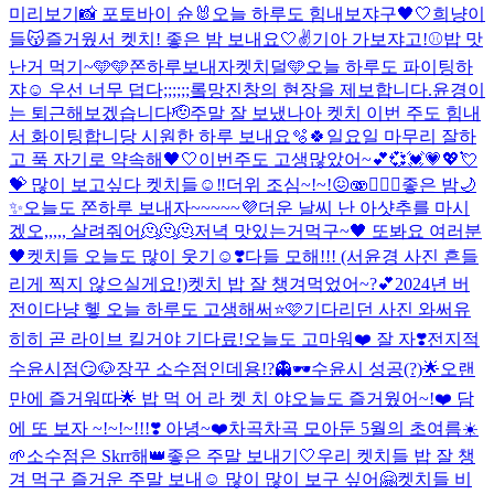
미리보기📸 포토바이 슌🐰
오늘 하루도 힘내보쟈구🖤🤍
희냥이
들😽
즐거웠서 켓치! 좋은 밤 보내요🤍✌️
기아 가보쟈고!⚾️
밥 맛
난거 먹기~🩵
🩵쫀하루보내자켓치덜🩵
오늘 하루도 파이팅하
쟈☺️ 우선 너무 덥다;;;;;;
롴망진창의 현장을 제보합니다.
윤경이
는 퇴근해보겠습니다🫡
주말 잘 보냈나아 켓치 이번 주도 힘내
서 화이팅합니당 시원한 하루 보내요🫧🍀
일요일 마무리 잘하
고 푹 자기로 약속해🖤🤍
이번주도 고생많았어~💕💞💓💗💖💘
💝 많이 보고싶다 켓치들☺️‼️
더위 조심~!~!😖🫨❤️‍🔥🧸
좋은 밤🌙
✨
오늘도 쫀하루 보내자~~~~~💜
더운 날씨 난 아샷추를 마시
겠오,,,,, 살려줘어🫠🫠🫠
저녁 맛있는거먹구~🖤 또봐요 여러분
🖤
켓치들 오늘도 많이 웃기☺️❣️
다들 모해!!! (서윤경 사진 흔들
리게 찍지 않으실게요!)
켓치 밥 잘 챙겨먹었어~?💕
2024년 버
전이다냥 헿 오늘 하루도 고생해써⭐️🩷
기다리던 사진 와써유
히히 곧 라이브 킬거야 기다료!
오늘도 고마워❤️ 잘 자❣️
전지적
수윤시점😏🐶
장꾸 소수점인데용!?👻🕶️
수윤시 성공(?)🌟
오랜
만에 즐거워따🌟 밥 먹 어 라 켓 치 야
오늘도 즐거웠어~!❤️ 담
에 또 보자 ~!~!~!!!❣️ 아녕~❤️
차곡차곡 모아둔 5월의 초여름☀️
🌱
소수점은 Skrr해👑
좋은 주말 보내기🤍
우리 켓치들 밥 잘 챙
겨 먹구 즐거운 주말 보내☺️ 많이 많이 보구 싶어🤗
켓치들 비