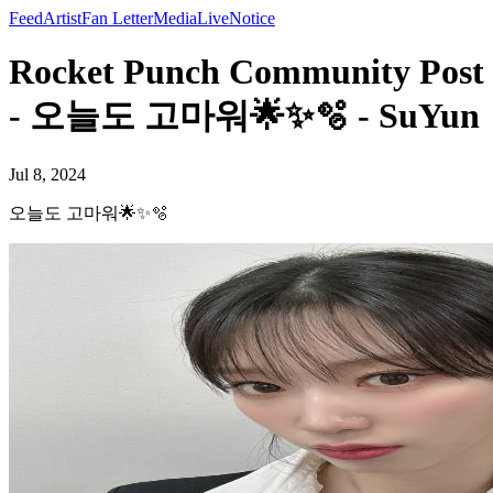
Feed
Artist
Fan Letter
Media
Live
Notice
Rocket Punch Community Post
- 오늘도 고마워🌟✨🫧 - SuYun
Jul 8, 2024
오늘도 고마워🌟✨🫧