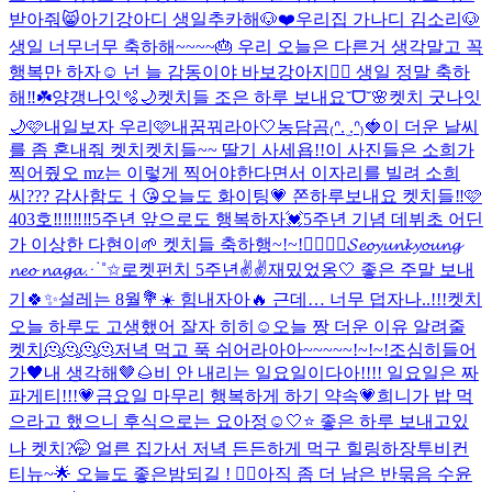
받아줘😸
아기강아디 생일추카해🐶❤️
우리집 가나디 김소리🐶
생일 너무너무 축하해~~~~🎂 우리 오늘은 다른거 생각말고 꼭
행복만 하자☺️ 넌 늘 감동이야 바보강아지❤️‍🔥 생일 정말 축하
해‼️☘️
양갱나잇🫧🌙
켓치들 조은 하루 보내요˘ᗜ˘🌸
켓치 굿나잇
🌙🩷
내일보자 우리🩷
내꿈꿔라아🤍
농담곰₍ᐢ. ̫.ᐢ₎🍓
이 더운 날씨
를 좀 혼내줘 켓치
켓치들~~ 딸기 사세욥!!
이 사진들은 소희가
찍어줬오 mz는 이렇게 찍어야한다면서 이자리를 빌려 소희
씨??? 감사함도ㅓ😘
오늘도 화이팅💗 쫀하루보내요 켓치들‼️🩷
403호‼️‼️‼️‼️
5주년 앞으로도 행복하자💓
5주년 기념 데뷔초 어딘
가 이상한 다현이🌱 켓치들 축하행~!~!❤️‍🔥❤️‍🔥
𝓢𝓮𝓸𝔂𝓾𝓷𝓴𝔂𝓸𝓾𝓷𝓰
𝓷𝓮𝓸 𝓷𝓪𝓰𝓪⋰˚✩
로켓펀치 5주년✌️✌️
재밌었옹🤍 좋은 주말 보내
기🍀✨
설레는 8월💐☀️ 힘내자아🔥 근데… 너무 덥자나..!!!
켓치
오늘 하루도 고생했어 잘자 히히☺
오늘 짱 더운 이유 알려줄
켓치🫠🫠🫠🫠
저녁 먹고 푹 쉬어라아아~~~~~!~!~!
조심히들어
가🖤
내 생각해🤎🌰
비 안 내리는 일요일이다아!!!! 일요일은 짜
파게티!!!💗
금요일 마무리 행복하게 하기 약속💗
희니가 밥 먹
으라고 했으니 후식으로는 요아정☺️
🤍⭐️ 좋은 하루 보내고있
나 켓치?🤭 얼른 집가서 저녁 든든하게 먹구 힐링하장
투비컨
티뉴~🌟 오늘도 좋은밤되길 ! ❤️‍🔥
아직 좀 더 남은 반묶음 수윤