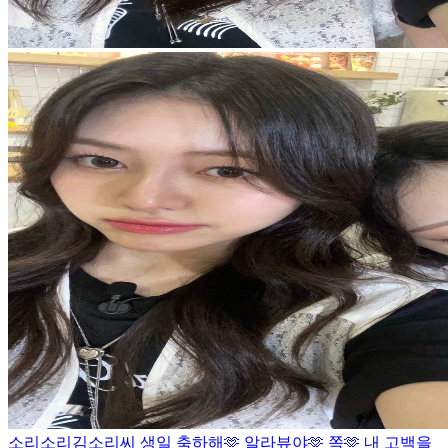
소리소리김소리씨 생일 축하해🫶 알라뷰야🫶 쪽🫶 내 고백을