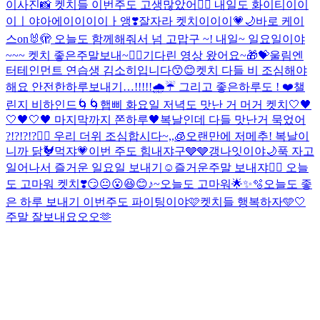
이사진📸 켓치들 이번주도 고생많았어❤️‍🔥 내일도 화이티이이
이ㅣ야아에이이이이ㅏ앵❣️
잘자라 켓치이이이💗🌙
바로 케이
스on🐰🫣 오늘도 함께해줘서 넘 고맙구 ~! 내일~ 일요일이야
~~~ 켓치 좋은주말보내~❤️‍🔥
기다린 영상 왔어요~🎁💝
울림엔
터테인먼트 연습생 김소히입니다😙😊
켓치 다들 비 조심해야
해요 안전한하루보내기…!!!!!🌧️☔️ 그리고 좋은하루도 ! ❤️
챌
린지 비하인드🌀🌀
햅삐 화요일 저녁도 맛난 거 머거 켓치🤍
🖤
🤍🖤🤍🖤 마지막까지 쫀하루🖤
복날인데 다들 맛난거 묵었어
?!?!?!?❤️‍🔥 우리 더위 조심합시다~,,🧊
오랜만에 저메추! 복날이
니까 닭🐓먹쟈💗
이번 주도 힘내쟈구🩶🩶
갱나잇이야🌙
푹 자고
일어나서 즐거운 일요일 보내기☺️
즐거운주말 보내쟈❤️‍🔥 오늘
도 고마워 켓치❣️
😏😐😮😆😊♪~
오늘도 고마워🌟✨🫧
오늘도 좋
은 하루 보내기 이번주도 파이팅이야🩷
켓치들 행복하자🩵🤍
주말 잘보내요오오🫶