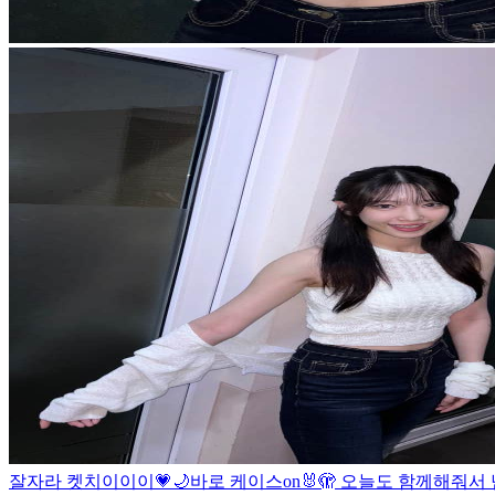
잘자라 켓치이이이💗🌙
바로 케이스on🐰🫣 오늘도 함께해줘서 넘