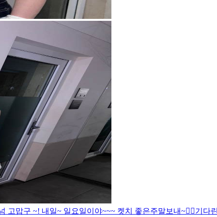
 고맙구 ~! 내일~ 일요일이야~~~ 켓치 좋은주말보내~❤️‍🔥
기다린