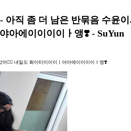
y Post - 아직 좀 더 남은 반묶
야아에이이이이ㅏ앵❣️ - SuYun
았어❤️‍🔥 내일도 화이티이이이ㅣ야아에이이이이ㅏ앵❣️