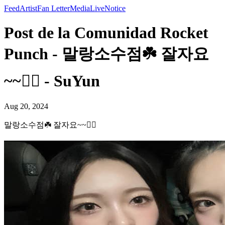
Feed
Artist
Fan Letter
Media
Live
Notice
Post de la Comunidad Rocket
Punch - 말랑소수점☘️ 잘자요
~~❤️‍🔥 - SuYun
Aug 20, 2024
말랑소수점☘️ 잘자요~~❤️‍🔥