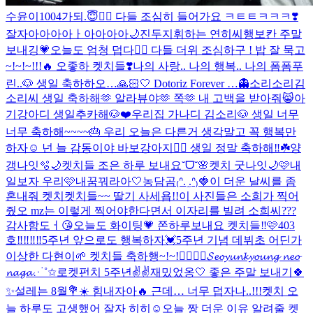
수윤이1004가되.😇❤️‍🔥 다들 조심히 들어가요 ㅋㅌㅌㅋㅋㅋ❣️
잘자아아아아ㅏ아아아아🌙
진두지휘하는 연히씨
행보칸 주말
보내깅💗
오늘도 엄청 덥다❤️‍🔥 다들 더위 조심하구 ! 밥 잘 묵고
~!~!~!!!🔥 오좋하 켓치들❣️
나의 사랑.. 나의 행복.. 나의 폼폼푸
린..🐶 생일 축하하오…🙏🏻🤍 Dotoriz Forever …👻
소리소리김
소리씨 생일 축하해🫶 알라뷰야🫶 쪽🫶 내 고백을 받아줘😸
아
기강아디 생일추카해🐶❤️
우리집 가나디 김소리🐶 생일 너무
너무 축하해~~~~🎂 우리 오늘은 다른거 생각말고 꼭 행복만
하자☺️ 넌 늘 감동이야 바보강아지❤️‍🔥 생일 정말 축하해‼️☘️
양
갱나잇🫧🌙
켓치들 조은 하루 보내요˘ᗜ˘🌸
켓치 굿나잇🌙🩷
내
일보자 우리🩷
내꿈꿔라아🤍
농담곰₍ᐢ. ̫.ᐢ₎🍓
이 더운 날씨를 좀
혼내줘 켓치
켓치들~~ 딸기 사세욥!!
이 사진들은 소희가 찍어
줬오 mz는 이렇게 찍어야한다면서 이자리를 빌려 소희씨???
감사함도ㅓ😘
오늘도 화이팅💗 쫀하루보내요 켓치들‼️🩷
403
호‼️‼️‼️‼️
5주년 앞으로도 행복하자💓
5주년 기념 데뷔초 어딘가
이상한 다현이🌱 켓치들 축하행~!~!❤️‍🔥❤️‍🔥
𝓢𝓮𝓸𝔂𝓾𝓷𝓴𝔂𝓸𝓾𝓷𝓰 𝓷𝓮𝓸
𝓷𝓪𝓰𝓪⋰˚✩
로켓펀치 5주년✌️✌️
재밌었옹🤍 좋은 주말 보내기🍀
✨
설레는 8월💐☀️ 힘내자아🔥 근데… 너무 덥자나..!!!
켓치 오
늘 하루도 고생했어 잘자 히히☺
오늘 짱 더운 이유 알려줄 켓