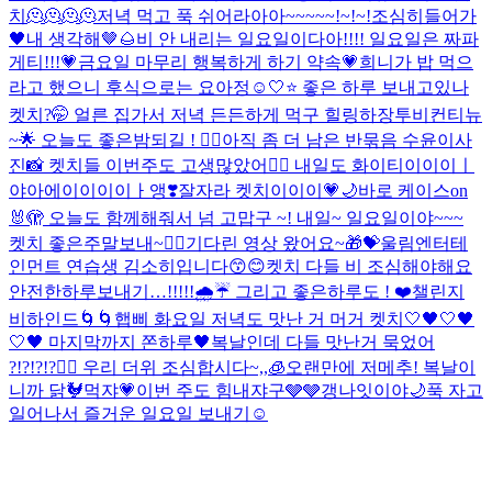
치🫠🫠🫠🫠
저녁 먹고 푹 쉬어라아아~~~~~!~!~!
조심히들어가
🖤
내 생각해🤎🌰
비 안 내리는 일요일이다아!!!! 일요일은 짜파
게티!!!💗
금요일 마무리 행복하게 하기 약속💗
희니가 밥 먹으
라고 했으니 후식으로는 요아정☺️
🤍⭐️ 좋은 하루 보내고있나
켓치?🤭 얼른 집가서 저녁 든든하게 먹구 힐링하장
투비컨티뉴
~🌟 오늘도 좋은밤되길 ! ❤️‍🔥
아직 좀 더 남은 반묶음 수윤이사
진📸 켓치들 이번주도 고생많았어❤️‍🔥 내일도 화이티이이이ㅣ
야아에이이이이ㅏ앵❣️
잘자라 켓치이이이💗🌙
바로 케이스on
🐰🫣 오늘도 함께해줘서 넘 고맙구 ~! 내일~ 일요일이야~~~
켓치 좋은주말보내~❤️‍🔥
기다린 영상 왔어요~🎁💝
울림엔터테
인먼트 연습생 김소히입니다😙😊
켓치 다들 비 조심해야해요
안전한하루보내기…!!!!!🌧️☔️ 그리고 좋은하루도 ! ❤️
챌린지
비하인드🌀🌀
햅삐 화요일 저녁도 맛난 거 머거 켓치🤍
🖤🤍🖤
🤍🖤 마지막까지 쫀하루🖤
복날인데 다들 맛난거 묵었어
?!?!?!?❤️‍🔥 우리 더위 조심합시다~,,🧊
오랜만에 저메추! 복날이
니까 닭🐓먹쟈💗
이번 주도 힘내쟈구🩶🩶
갱나잇이야🌙
푹 자고
일어나서 즐거운 일요일 보내기☺️