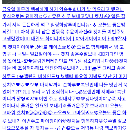
금요일 마무리 행복하게 하기 약속💗
희니가 밥 먹으라고 했으니
후식으로는 요아정☺️
🤍⭐️ 좋은 하루 보내고있나 켓치?🤭 얼른 집
가서 저녁 든든하게 먹구 힐링하장
투비컨티뉴~🌟 오늘도 좋은밤
되길 ! ❤️‍🔥
아직 좀 더 남은 반묶음 수윤이사진📸 켓치들 이번주도
고생많았어❤️‍🔥 내일도 화이티이이이ㅣ야아에이이이이ㅏ앵❣️
잘자
라 켓치이이이💗🌙
바로 케이스on🐰🫣 오늘도 함께해줘서 넘 고
맙구 ~! 내일~ 일요일이야~~~ 켓치 좋은주말보내~❤️‍🔥
기다린 영
상 왔어요~🎁💝
울림엔터테인먼트 연습생 김소히입니다😙😊
켓치
다들 비 조심해야해요 안전한하루보내기…!!!!!🌧️☔️ 그리고 좋은
하루도 ! ❤️
챌린지 비하인드🌀🌀
햅삐 화요일 저녁도 맛난 거 머거
켓치🤍
🖤🤍🖤🤍🖤 마지막까지 쫀하루🖤
복날인데 다들 맛난거 묵
었어 ?!?!?!?❤️‍🔥 우리 더위 조심합시다~,,🧊
오랜만에 저메추! 복날
이니까 닭🐓먹쟈💗
이번 주도 힘내쟈구🩶🩶
갱나잇이야🌙
푹 자고
일어나서 즐거운 일요일 보내기☺️
즐거운주말 보내쟈❤️‍🔥 오늘도
고마워 켓치❣️
😏😐😮😆😊♪~
오늘도 고마워🌟✨🫧
오늘도 좋은 하
루 보내기 이번주도 파이팅이야🩷
켓치들 행복하자🩵🤍
주말 잘보
내요오오🫶
잘 자 켓치들~~~🎶🎵🎧
오늘 저녁듀 나랑 햄보카기🤍