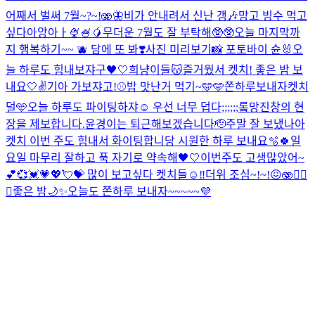
어째서 벌써 7월~?~!🫨🦋
비가 안내려서 신난 갱🎶
망고 빙수 먹고
싶다아앙아ㅏ🍨🍧🥭
무더운 7월도 잘 부탁해🥸🥸
오늘 마지막까
지 행복하기~~ 🫐 담에 또 봐❣️
사진 미리보기📸 포토바이 슌🐰
오
늘 하루도 힘내보쟈구🖤🤍
희냥이들😽
즐거웠서 켓치! 좋은 밤 보
내요🤍✌️
기아 가보쟈고!⚾️
밥 맛난거 먹기~🩵
🩵쫀하루보내자켓치
덜🩵
오늘 하루도 파이팅하쟈☺️ 우선 너무 덥다;;;;;;
롴망진창의 현
장을 제보합니다.
윤경이는 퇴근해보겠습니다🫡
주말 잘 보냈나아
켓치 이번 주도 힘내서 화이팅합니당 시원한 하루 보내요🫧🍀
일
요일 마무리 잘하고 푹 자기로 약속해🖤🤍
이번주도 고생많았어~
💕💞💓💗💖💘💝 많이 보고싶다 켓치들☺️‼️
더위 조심~!~!😖🫨❤️‍🔥
🧸
좋은 밤🌙✨
오늘도 쫀하루 보내자~~~~~💜