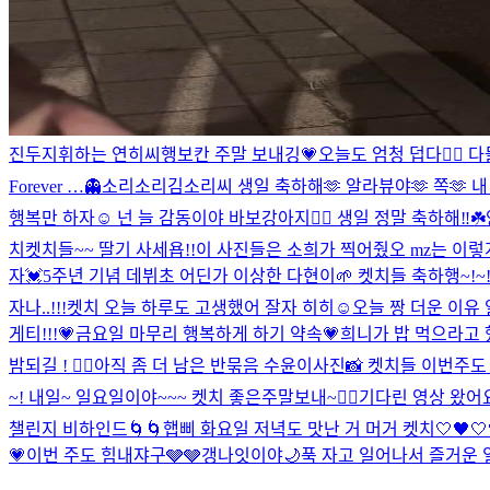
진두지휘하는 연히씨
행보칸 주말 보내깅💗
오늘도 엄청 덥다❤️‍🔥 다
Forever …👻
소리소리김소리씨 생일 축하해🫶 알라뷰야🫶 쪽🫶 내
행복만 하자☺️ 넌 늘 감동이야 바보강아지❤️‍🔥 생일 정말 축하해‼️☘️
치
켓치들~~ 딸기 사세욥!!
이 사진들은 소희가 찍어줬오 mz는 이렇
자💓
5주년 기념 데뷔초 어딘가 이상한 다현이🌱 켓치들 축하행~!~!❤️‍🔥
자나..!!!
켓치 오늘 하루도 고생했어 잘자 히히☺
오늘 짱 더운 이유 
게티!!!💗
금요일 마무리 행복하게 하기 약속💗
희니가 밥 먹으라고 
밤되길 ! ❤️‍🔥
아직 좀 더 남은 반묶음 수윤이사진📸 켓치들 이번주도
~! 내일~ 일요일이야~~~ 켓치 좋은주말보내~❤️‍🔥
기다린 영상 왔어요
챌린지 비하인드🌀🌀
햅삐 화요일 저녁도 맛난 거 머거 켓치🤍
🖤
💗
이번 주도 힘내쟈구🩶🩶
갱나잇이야🌙
푹 자고 일어나서 즐거운 