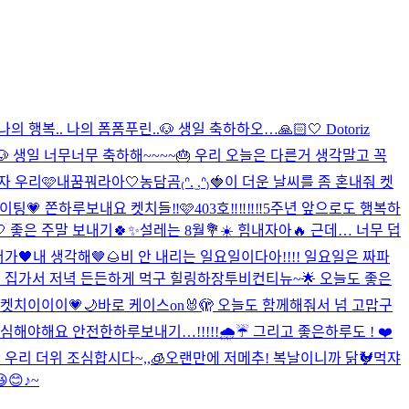
나의 행복.. 나의 폼폼푸린..🐶 생일 축하하오…🙏🏻🤍 Dotoriz
 생일 너무너무 축하해~~~~🎂 우리 오늘은 다른거 생각말고 꼭
자 우리🩷
내꿈꿔라아🤍
농담곰₍ᐢ. ̫.ᐢ₎🍓
이 더운 날씨를 좀 혼내줘 켓
이팅💗 쫀하루보내요 켓치들‼️🩷
403호‼️‼️‼️‼️
5주년 앞으로도 행복하
 좋은 주말 보내기🍀✨
설레는 8월💐☀️ 힘내자아🔥 근데… 너무 덥
가🖤
내 생각해🤎🌰
비 안 내리는 일요일이다아!!!! 일요일은 짜파
얼른 집가서 저녁 든든하게 먹구 힐링하장
투비컨티뉴~🌟 오늘도 좋은
켓치이이이💗🌙
바로 케이스on🐰🫣 오늘도 함께해줘서 넘 고맙구
심해야해요 안전한하루보내기…!!!!!🌧️☔️ 그리고 좋은하루도 ! ❤️
🔥 우리 더위 조심합시다~,,🧊
오랜만에 저메추! 복날이니까 닭🐓먹쟈
😆😊♪~