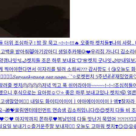
들 더위 조심하구 ! 밥 잘 묵고 ~!~!~!!!🔥 오좋하 켓치들❣️
나의 사랑.. 
 고백을 받아줘😸
아기강아디 생일추카해🐶❤️
우리집 가나디 김소리
양갱나잇🫧🌙
켓치들 조은 하루 보내요˘ᗜ˘🌸
켓치 굿나잇🌙🩷
내일보
게 찍어야한다면서 이자리를 빌려 소희씨??? 감사함도ㅓ😘
오늘도 화
❤️‍🔥
𝓢𝓮𝓸𝔂𝓾𝓷𝓴𝔂𝓸𝓾𝓷𝓰 𝓷𝓮𝓸 𝓷𝓪𝓰𝓪⋰˚✩
로켓펀치 5주년✌️✌️
재밌었옹
알려줄 켓치🫠🫠🫠🫠
저녁 먹고 푹 쉬어라아아~~~~~!~!~!
조심히들어
했으니 후식으로는 요아정☺️
🤍⭐️ 좋은 하루 보내고있나 켓치?🤭 
 고생많았어❤️‍🔥 내일도 화이티이이이ㅣ야아에이이이이ㅏ앵❣️
잘자라 
~🎁💝
울림엔터테인먼트 연습생 김소히입니다😙😊
켓치 다들 비 조
🖤🤍🖤 마지막까지 쫀하루🖤
복날인데 다들 맛난거 묵었어 ?!?!?!?❤️‍
일요일 보내기☺️
즐거운주말 보내쟈❤️‍🔥 오늘도 고마워 켓치❣️
😏😐😮