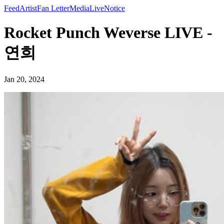
Feed
Artist
Fan Letter
Media
Live
Notice
Rocket Punch Weverse LIVE -
연희
Jan 20, 2024