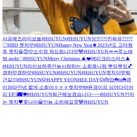
서공예즈라이브🎀
#HiSUYUN
#HiSUYUN
성인???진짜유?????
♡
HBD 켓치🩷
#HiSUYUN
Happy New Year🍀
2023년도 고마웠
쥬 켓치들😙🩷
소수점 쳐드립니다
🩷🐼
#HiSUYUN
🥕🥕🐰
노래
방 asobi♡
#HiSUYUN
Merry Christmas 🎄❤️
메리크리스마스🎄
#HiSUYUN
라이브하쥬
안뇽
사랑하는 소희웅니랑 뿌잉뿌잉💕
갱하🩷
갱하🩷
#HiSUYUN
#HiSUYUN
#HiSUYUN
켓치이🩵
퇴
근길!!!
#HiSUYUN
🐶HAPPY YEONHEE DAY🐶🎂
얍☘️
hi☘️
갱
이와따
안녕 짧게 소희야ㅎㅎㅎ
켓치🫶
🍽윤경이의 심야다이어
리 EP.5🌃🍽
#HiSUYUN
퇴근해보겠습니다~~~
#HiSUYUN
안자
는 켓치🖤
쥿나이😀
안뇽 소히에요
🐰🐼
#HiSUYUN