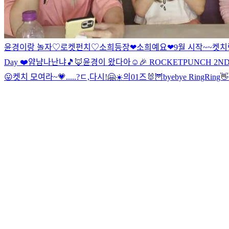
윤경이랑 놀자♡
로켓펀치♡
소희등장❤
소희예요❤
9월 시작~~
켓치
Day ❤️
얌냠나난냐🎵
🦊윤경이 왔다아
☺️
🎉 ROCKETPUNCH 2ND
😛
켓치 모여라~💗
.....?ㄷ,다시!
🤗
☀️의01즈🐰🦉
byebye RingRing