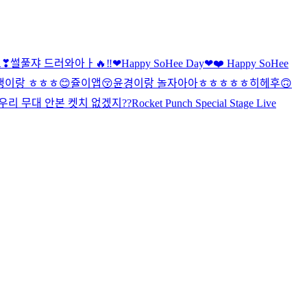
오❣
썰풀쟈 드러와아ㅏ🔥‼️
❤Happy SoHee Day❤
❤️ Happy SoHee
갱이랑 ㅎㅎㅎ
😊
쥴이앱😚
윤경이랑 놀자아아ㅎㅎㅎㅎㅎ
히헤후🙃
우리 무대 안본 켓치 없겠지??
Rocket Punch Special Stage Live