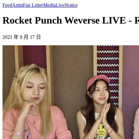
Feed
Artist
Fan Letter
Media
Live
Notice
Rocket Punch Weverse LIVE - 
2021 年 9 月 17 日