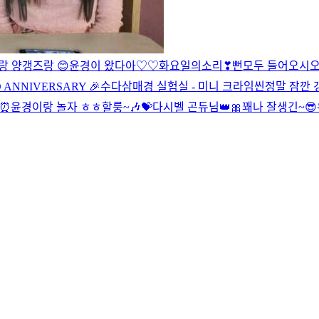
랑 양갱즈랑 😊
윤경이 왔다아♡♡
화요일의소리❣
뻔
모두 들어오시
 ANNIVERSARY 🎉
수다삼매경 실험실 - 미니 크라임씬
정말 잠깐 
⏰
윤경이랑 놀자 ㅎㅎ
할룽~🎶💝
다시
벨 곤듀님👑🎀
꽤나 잘생긴~😎