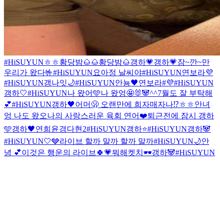
#HiSUYUN
ㅎㅎ
황당밤🌰🌰
황당밤🌰
갱하💗
갱하💗
잠~깐~만
우리가 왔다🤟
#HiSUYUN
요아정 날씨야
#HiSUYUN
연보라💜
#HiSUYUN
갱나잇🌙
#HiSUYUN
안뇽🖤
연보라#💜
#HiSUYUN
갱하🤍
#HiSUYUN
나 왔어🩵
나 왔엉🤩
🐰🐼
^^
7월도 잘 부탁해
💕
#HiSUYUN
갱하🖤
어머🫢 오랜만에 희자매자나⁉️
ㅎㅎ안녀
엉 나도 왔오
나의 사랑스러운 육회 연어❤️
퇴근전에 잠시 갱하
🩵
갱하🖤
연희윤경다현2
#HiSUYUN
갱하⭐️
#HiSUYUN
갱하🐼
#HiSUYUN
🤍🩶
라이브 할까 말까 할까 말까
#HiSUYUN
🌙
안
녕 💕
이것은 행운의 라이브🍀💗
뭐해켓치🕶
갱하🐼
#HiSUYUN