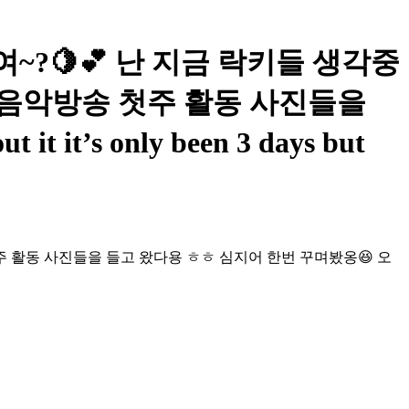
있어여~?🍋💕 난 지금 락키들 생각중
서 음악방송 첫주 활동 사진들을
’s only been 3 days but
주 활동 사진들을 들고 왔다용 ㅎㅎ 심지어 한번 꾸며봤옹😆 오