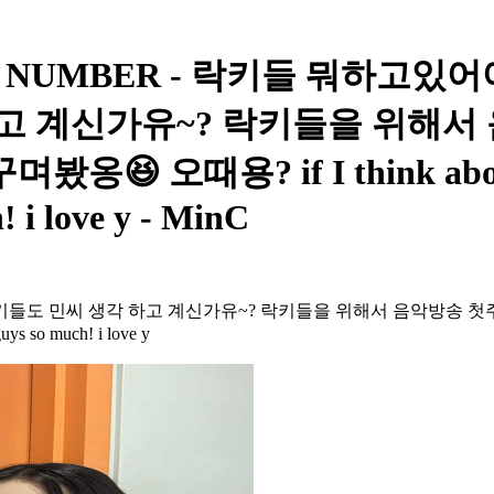
SECRET NUMBER - 락키들 뭐하고
 하고 계신가유~? 락키들을 위해
때용? if I think about it it
! i love y - MinC
 락키들도 민씨 생각 하고 계신가유~? 락키들을 위해서 음악방송 첫
guys so much! i love y