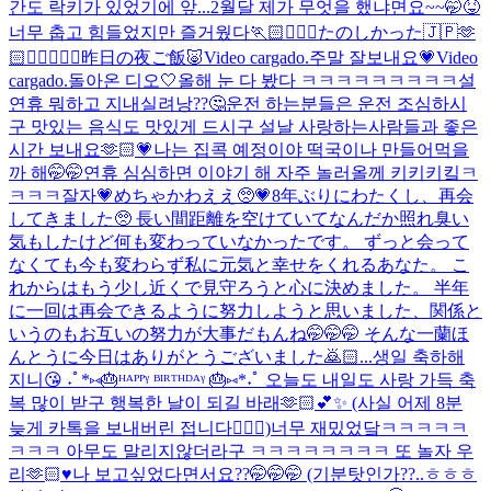
간도 락키가 있었기에 앞...
2월달 제가 무엇을 했냐면요~~🤭😝
너무 춥고 힘들었지만 즐거웠다🏃🏻🏃🏻‍♀️
たのしかった🇯🇵🫶
🏻👩🏻‍❤️‍👩🏻
昨日の夜ご飯🐷
Video cargado.
주말 잘보내요💗
Video
cargado.
돌아온 디오🤍
올해 눈 다 봤다 ㅋㅋㅋㅋㅋㅋㅋㅋㅋ
설
연휴 뭐하고 지내실려낭??🤔운전 하는분들은 운전 조심하시
구 맛있는 음식도 맛있게 드시구 설날 사랑하는사람들과 좋은
시간 보내요🫶🏻💗나는 집콕 예정이야 떡국이나 만들어먹을
까 해🤭🤭연휴 심심하면 이야기 해 자주 놀러올께 키키키킼ㅋ
ㅋㅋㅋ
잘자💗
めちゃかわええ🥺💗
8年ぶりにわたくし、再会
してきました🥺 長い間距離を空けていてなんだか照れ臭い
気もしたけど何も変わっていなかったです。 ずっと会って
なくても今も変わらず私に元気と幸せをくれるあなた。 こ
れからはもう少し近くで見守ろうと心に決めました。 半年
に一回は再会できるように努力しようと思いました、関係と
いうのもお互いの努力が大事だもんね🤭🤭🤭 そんな一蘭ほ
んとうに今日はありがとうございました🙇🏻...
생일 축하해
지니😘 ˖ﾟ*⑅🎂ᴴᴬᴾᴾᵞ ᴮᴵᴿᵀᴴᴰᴬᵞ 🎂⑅*˖ﾟ 오늘도 내일도 사랑 가득 축
복 많이 받구 행복한 날이 되길 바래🫶🏻💕✨ (사실 어제 8분
늦게 카톡을 보내버린 접니다🙇🏻‍♀️)
너무 재밌었닼ㅋㅋㅋㅋㅋ
ㅋㅋㅋ 아무도 말리지않더라구 ㅋㅋㅋㅋㅋㅋㅋㅋ 또 놀자 우
리🫶🏻♥️
나 보고싶었다면서요??🤭🤭🤭 (기분탓인가??..ㅎㅎㅎ