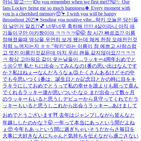
아님 말고~~~)
Do you remember when we first met??🤭✨ Our
fans Lockey bring me so much happiness🍀 Every moment with
you is a cherished memory🥺🦩 I wish you will be happy
throughout 2025♥️ Sending you positive vibe...
락키 오늘은 당신들
의 날인거 알죠??💕 너무너무 축하해 !!!!!! 4살이라니 아직 애
기들이구만 아카짱이야 ㅋㅋㅋㅋ🤭🤭 참 시간 빠르죠?? 이름
정해졌을때 영상을 우연히 보게 됐는데 왜케 한참 오래전인것
처럼 느껴지는지 ㅎㅎ ”락키“라는 이름이 참 예쁘고 사랑스럽
고 멋진 이름인것같은데 마치 우리 팬들 같지않아요??ㅋㅋㅋ
ㅋ 항상 고마워요 같이 웃는날들이 ...
ラッキー4周年おめでと
う㊗️🎈🎊 私たちに出会ってみんなの1番の思い出はなんです
か？私はねぇーなんだろうなぁ🤔 たくさんあるけどその中
でも今思いつく1番は、誕生日とか記念日とかの時に目をキ
ラキラにしておめでとうって私の幸せを誰よりも願って喜ん
でくれるラッキー達が思いついたな☺️ まだ出会って数ヶ月
のラッキーもいると思うしデビューから見守ってくれてたラ
ッキーもいると思うしこれから出会うラッキー...
あけまして
おめでとうございます⛩ 去年はジャンプしながら皆んなと
年越ししたのかな？🤭 一年って本当にあっという間だよね
ぇ🥺 今年もあっという間に過ぎちゃいそうだからさ毎日を
大事に大好きな人にちゃんと気持ちを伝えながら過ごさない