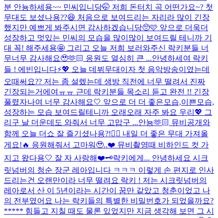
분 안뇽하세용~~ 민씨입니당🤭 저희 돈터치 곡 어떤가요~? 첫
무대도 보셨나용??😆 처음으로 보여드리는 자리라 많이 긴장
했지만 예쁘게 봐주시면 감사하겠습니당🥺🩷 앞으로 더욱더
성장하고 멋있는 민씨의 모습을 많이많이 보여드릴 테니까 기
대 꼭! 해주세용🤩 그리고 오늘 저희 보러와주신 락키분들 너
무너무 감사해요🥹🫶🏻 응원도 열심히 큰 ...
안녕하세여 락키
들 ! 에빈입니다⚡️💖 오늘 데뷔무대이자 첫 음악방송이였는데
오때써요?? 저는 좀 설렜는데 생방 직전에 너무 떨려서 진짜
긴장되는거에여ㅠㅠ 근데 락키분들 목소리 듣고 완전 !! 긴장
풀렸자나여 너무 감사해요🤍 앞으로 더 더 좋은모습,이쁜모습,
성장하는 모습 보여드릴테니까 오래오래 자주 봐요 우리💖 그
리구 날 더운데도 와줘서 너무 고맙구 ...
안뇽🫶🏻 뮤비공개와
함께 오늘 더쇼 잘 즐기셨나용?!👌🏻 내일 더 좋은 무대 가져올
게요!🔥 응원해줘서 고마워🥹..❤️ 뮤비촬영때 비하인드 컷 가
지고 왔다용🤍 잘 자 사랑해❤️
🗝️락키에게... 안녕하세요 시크
릿넘버의 청순 장군 레아입니다 ㅋㅋㅋ 이렇게 손 편지로 인사
드리는건 오랜만이라 너무 떨려요 락키 ! 저는 시크릿넘버의
레아로서 산 이 5년이라는 시간이 꿈만 같았고 청춘이었고 나
의 전부였어요 나는 락키들의 특별한 비밀번호가 되었을까요?
***** 힘들고 지칠 때도 물론 있었지만 지금 생각해 보면 그 시