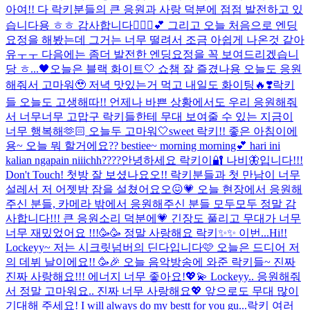
아여!! 다 락키분들의 큰 응원과 사랑 덕분에 점점 발전하고 있
습니다용 ㅎㅎ 감사합니다🙇🏻‍♀️💕 그리고 오늘 처음으로 엔딩
요정을 해봤는데 그거는 너무 떨려서 조금 아쉽게 나온것 같아
유ㅜㅜ 다음에는 좀더 발전한 엔딩요정을 꼭 보여드리겠습니
당 ㅎ...
🖤오늘은 블랙 화이트🤍 쇼챔 잘 즐겼나용 오늘도 응원
해줘서 고마워🥹 저녁 맛있는거 먹고 내일도 화이팅🔥❣️
락키
들 오늘도 고생해따!! 언제나 바쁜 상황에서도 우리 응원해줘
서 너무너무 고맙구 락키들한테 무대 보여줄 수 있는 지금이
너무 행복해🫶🏻 오늘두 고마워🤍
sweet 락키!! 좋은 아침이에
용~ 오늘 뭐 할거에요?? bestiee~ morning morning💕 hari ini
kalian ngapain niiichh????
안녕하세요 락키이🔐 나비🦋입니다!!!
Don't Touch! 첫방 잘 보셨나요오!! 락키분들과 첫 만남이 너무
설레서 저 어젯밤 잠을 설쳤어요오😖💗 오늘 현장에서 응원해
주신 분들, 카메라 밖에서 응원해주신 분들 모두모두 정말 감
사합니다!!! 큰 응원소리 덕분에💗 긴장도 풀리고 무대가 너무
너무 재밌었어요 !!!🥳🥳 정말 사랑해요 락키✨✨ 이번...
Hi!!
Lockeyy~ 저는 시크릿넘버의 딘다입니다🩷 오늘은 드디어 저
의 데뷔 날이에요!! 🥳🎉 오늘 음악방송에 와준 락키들~ 진짜
진짜 사랑해요!!! 에너지 너무 좋아요!💖💫 Lockeyy.. 응원해줘
서 정말 고마워요.. 진짜 너무 사랑해요💖 앞으로도 무대 많이
기대해 주세요! I will always do my bestt for you gu...
락키 여러