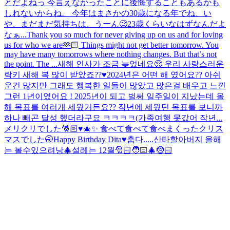
とだよねっ 今言えなかったことに後悔することもあるかも
しれないからね。 今年はまさかの30歳になる年でね、い
や、まだまだ気持ちは、うーん🧐23歳くらいなはずなんだよ
なぁ...
Thank you so much for never giving up on us and for loving
us for who we are🫶🏻 Things might not get better tomorrow. You
may have many tomorrows where nothing changes. But that’s not
the point. The ...
새해 인사가 조금 늦었네요🥺 우리 사랑스러운
락키 새해 복 많이 받았죠??♥️2024년은 어떤 해 였어요?? 아쉬
운건 많지만 그래도 행복한 일들이 많았고 많은걸 배우고 느낀
그런 1년이였어요 ! 2025년이 되고 벌써 일주일이 지났는데 올
해 목표를 여러개 세웠거든요?? 작년에 세웠던 목표를 보니까
하나 빼곤 달성 했더라구요 ㅋㅋㅋㅋ(가족여행 못갔어 작년...
メリクリでした🎅🏻♥️🎄✨ 食べて食べて食べまくったクリス
マスでした🤭
Happy Birthday Dita♥️
춥다.....
산타할아버지 올해
는 볼수있으려낭🎄
설레는 12월🎅🏻🧑🏻‍🎄🤶🏻