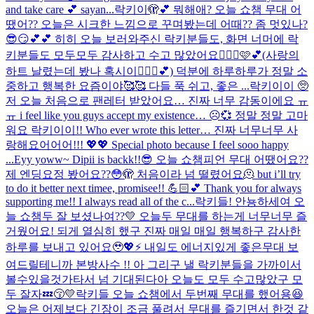
and take care 💕 sayan...
락키이🫣💕 뭐해애? 오늘 쇼챔 무대 어
땠어?? 오늘은 시크한 느낌으로 꾸며봤는데 어때?? 좀 멋있나?
😎😏💕💕 히히 오늘 보러와주신 락키분들도, 화면 너머에 락
키분들도 모두모두 감사하고 수고 많았어요🙆🏻‍♀️🩷💕(사랑의
하트 날렸는데 봤나 혹시이🧏🏻‍♀️💕) 덕분에 하루하루가 정말 소
중하고 행복한 요즘이야🥰🥰 다들 푹 쉬고, 좋은 ...
락키이이 🥺
저 오늘 처음으로 팬레터 받았어요… 진짜 너무 감동이에요 ㅠ
ㅠ i feel like you guys accept my existence… ☹️💞 정말 정말 고마
워요 락키이이!! Who ever wrote this letter… 진짜 너무너무 사
랑해요어어어!!! 💖💖 Special photo because I feel sooo happy
...
Eyy yoww~ Dipii is backk!!😎 오늘 쇼챔피언 무대 어땠어요??
제 엔딩요정 봤어요??😳🫣 처음이라 넘 떨렸어요🫠 but i’ll try
to do it better next timee, promisee!! 💪🏻💕 Thank you for always
supporting me!! I always read all of the c...
락키들! 안뇽하세여 오
늘 쇼챔두 잘 보셨나여??💛 오늘두 무대를 하는게 너무너무 즐
거웠어요! 되게 열심히 했구 진짜 매일 매일 행복하구 감사한
하루를 보내고 있어요🥹💖⚡️ 내일도 에너지있게 좋은무대 보
여드릴테니까 본방사수 !! 아 그리구 낼 락키분들을 가까이서
볼수있을것가타서 넘 기대된다아 오늘도 모두 수고많았구 모
두 잘자💤😚💛
락키들 오늘 쇼챔에서 두번째 무대를 했어용😆
오늘은 어제보다 긴장이 조금 풀려서 무대를 즐기면서 한것 같