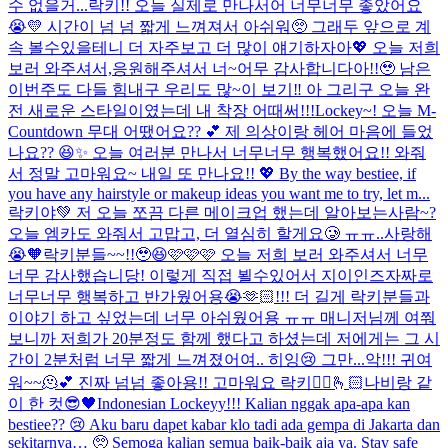
수 없을거...
락키!! 오늘 실제로 만나서어 너무너무 좋았어요
😭💛 시간이 넘 넘 짧게 느껴져서 아쉬워🥺 그래두 앞으로 계
속 볼수있을테니 더 자주보고 더 많이 얘기하자아💖 오늘 저희
보러 와주셔서,응원해주셔서 너~어무 감사합니다아!!🥹 남은
이번주도 다들 힘내구 우리도 많~이 보기‼️ 아 그리구 오늘 완
전 새로운 스타일이였는데 내 착장 어때써!!!
Lockey~! 오늘 M-
Countdown 무대 어땠어요?? 💕 제 의상이랑 헤어 마음에 들었
나요?? 😆✨ 오늘 여러분 만나서 너무너무 행복했어요!! 와줘
서 정말 고마워요~ 내일 또 만나요!! 💖 By the way bestiee, if
you have any hairstyle or makeup ideas you want me to try, let m...
락키야💚 저 오늘 쪼끔 다른 메이크업 했는데 알아보는사람~?
오늘 엠카도 와줘서 고맙고, 더 열심히 할게요🥲 ㅠㅠ..사랑해
😭🧡
락키분들~~!!🥹😆🩷🩷🩷 오늘 저희 보러 와주셔서 너무
너무 감사했습니당! 이렇게 직접 뵐수있어서 지이인즈자짜로
너무너무 행복하고 반가웠어용😭🫶🏻!!! 더 길게 락키분들과
이야기 하고 싶었는데 너무 아쉬웠어용 ㅠㅠ 매니저님께 여쭤
보니까 저희가 20분정도 함께 했다고 하셨는데 저에게는 그 시
간이 2분처럼 너무 짧게 느껴졌어여.. 히잉😢 그만...
악!!! 귀여
워~~🫠💕 진짜 넘넘 좋아용!! 고마워요 락키🙂‍↔️🫰🏻
나비랑 같
이 한 컷😎🖤
Indonesian Lockeyy!!! Kalian nggak apa-apa kan
bestiee?? 😢 Aku baru dapet kabar klo tadi ada gempa di Jakarta dan
sekitarnya… 🥺 Semoga kalian semua baik-baik aja ya. Stay safe