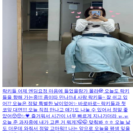
락키들 어제 엔딩요정 마음에 들었을랑가 몰라🫣 오늘도 락키
들을 향해 가는중!!! 좀이따 만나!!
내 사랑 락키들~ 잘 쉬고 있
어?? 오늘은 정말 특별한 날이었어✨ 바로바로~ 락키들과 첫
코앞 대면!!! 오늘 직접 만나고 얘기도 나눌 수 있어서 정말 좋
았어🥺🥺✨💗 즐거워서 시간이 너무 빠르게 지나가더라 ㅠ.ㅠ
오늘 준 과자중에 내가 고른 거 뭐게?🤭🤭 맞춰봐 ㅎㅎ 오늘 날
도 더운데 와줘서 정말 고마워!! 나는 앞으로 오늘을 평생 잊을