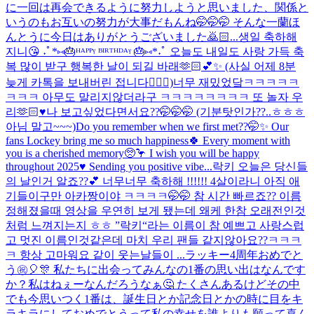
に一回は再会できるように努力しようと思いました、関係と
いうのもお互いの努力が大事だもんね🤭🤭🤭 そんな一蘭ほ
んとうに今日はありがとうございました🙇🏻...
생일 축하해
지니😘 ˖ﾟ*⑅🎂ᴴᴬᴾᴾᵞ ᴮᴵᴿᵀᴴᴰᴬᵞ 🎂⑅*˖ﾟ 오늘도 내일도 사랑 가득 축
복 많이 받구 행복한 날이 되길 바래🫶🏻💕✨ (사실 어제 8분
늦게 카톡을 보내버린 접니다🙇🏻‍♀️)
너무 재밌었닼ㅋㅋㅋㅋㅋ
ㅋㅋㅋ 아무도 말리지않더라구 ㅋㅋㅋㅋㅋㅋㅋㅋ 또 놀자 우
리🫶🏻♥️
나 보고싶었다면서요??🤭🤭🤭 (기분탓인가??..ㅎㅎㅎ
아님 말고~~~)
Do you remember when we first met??🤭✨ Our
fans Lockey bring me so much happiness🍀 Every moment with
you is a cherished memory🥺🦩 I wish you will be happy
throughout 2025♥️ Sending you positive vibe...
락키 오늘은 당신들
의 날인거 알죠??💕 너무너무 축하해 !!!!!! 4살이라니 아직 애
기들이구만 아카짱이야 ㅋㅋㅋㅋ🤭🤭 참 시간 빠르죠?? 이름
정해졌을때 영상을 우연히 보게 됐는데 왜케 한참 오래전인것
처럼 느껴지는지 ㅎㅎ ”락키“라는 이름이 참 예쁘고 사랑스럽
고 멋진 이름인것같은데 마치 우리 팬들 같지않아요??ㅋㅋㅋ
ㅋ 항상 고마워요 같이 웃는날들이 ...
ラッキー4周年おめでと
う㊗️🎈🎊 私たちに出会ってみんなの1番の思い出はなんです
か？私はねぇーなんだろうなぁ🤔 たくさんあるけどその中
でも今思いつく1番は、誕生日とか記念日とかの時に目をキ
ラキラにしておめでとうって私の幸せを誰よりも願って喜ん