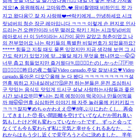
함께 오늘 더쇼 잘 즐기셨나용?!👌🏻 내일 더 좋은 무대 가져올
게요!🔥 응원해줘서 고마워🥹..❤️ 뮤비촬영때 비하인드 컷 가
지고 왔다용🤍 잘 자 사랑해❤️
🗝️락키에게... 안녕하세요 시크
릿넘버의 청순 장군 레아입니다 ㅋㅋㅋ 이렇게 손 편지로 인사
드리는건 오랜만이라 너무 떨려요 락키 ! 저는 시크릿넘버의
레아로서 산 이 5년이라는 시간이 꿈만 같았고 청춘이었고 나
의 전부였어요 나는 락키들의 특별한 비밀번호가 되었을까요?
***** 힘들고 지칠 때도 물론 있었지만 지금 생각해 보면 그 시
간도 락키가 있었기에 앞...
2월달 제가 무엇을 했냐면요~~🤭😝
너무 춥고 힘들었지만 즐거웠다🏃🏻🏃🏻‍♀️
たのしかった🇯🇵🫶
🏻👩🏻‍❤️‍👩🏻
昨日の夜ご飯🐷
Video cargado.
주말 잘보내요💗
Video
cargado.
돌아온 디오🤍
올해 눈 다 봤다 ㅋㅋㅋㅋㅋㅋㅋㅋㅋ
설
연휴 뭐하고 지내실려낭??🤔운전 하는분들은 운전 조심하시
구 맛있는 음식도 맛있게 드시구 설날 사랑하는사람들과 좋은
시간 보내요🫶🏻💗나는 집콕 예정이야 떡국이나 만들어먹을
까 해🤭🤭연휴 심심하면 이야기 해 자주 놀러올께 키키키킼ㅋ
ㅋㅋㅋ
잘자💗
めちゃかわええ🥺💗
8年ぶりにわたくし、再会
してきました🥺 長い間距離を空けていてなんだか照れ臭い
気もしたけど何も変わっていなかったです。 ずっと会って
なくても今も変わらず私に元気と幸せをくれるあなた。 こ
れからはもう少し近くで見守ろうと心に決めました。 半年