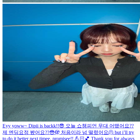
Eyy yoww~ Dipii is backk!!😎 오늘 쇼챔피언 무대 어땠어요??
제 엔딩요정 봤어요??😳🫣 처음이라 넘 떨렸어요🫠 but i’ll try
to do it better next timee, promisee!! 💪🏻💕 Thank you for always