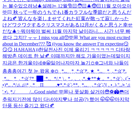
는 볼수있으려낭🎄
설레는 12월🎅🏻🧑🏻‍🎄🤶🏻
11월 모아모아
🫶🏻 秋って一年のうちでも1番カラフルな季節だと思うんだ
よね🍂 皆んなを楽しませてくれた紅葉が散って寂しかった
けどワクワクするクリスマスがある12月がくると思うと幸せ
だな🎄✨
뭐야뭐야 벌써 11월 마지막 날이라니… 시간 너무 빠
르다 그치!? ㅜㅜ I miss you all🥺🫶🏼 What are you most excited
about in December??? 🥰 ((you know the answer I’m expecting😏
😏😏 HAHAHA))
한달전사진 이제 올리기 ㅋㅋㅋㅋㅋ 디타랑
해방촌 데이트 한 날🍂 이때까지만 해도 가을이였는데말이지
지금은 한겨울이네❄️😬
일어나자마자 놀기⛄❄️
그녀와 나들이
총총총
여긴 첫 눈 왔옹 ❄️⛄️ ˛*.。˛*˛.*☆҉ *.˛★ ˛*.。˛* ˛. *☆҉ *.
˛*.。˛* ˛. *☆҉ °*_██_*.。*/.*˛\ .˛* .˛。.˛.*.★**★ 。* . *☆҉ ˛. (´•
̮•)*.. .*/♫.♫\*˛. * ˛_Π_____.♥*.*☆҉ ˛**. ˛*.。˛. *☆҉ .°( . • .) °../• '♫
' •\.˛*./______/...
Good night! 🫶🏼
나 풋살화 살거야😳⚽️🏟️🥅
더
추워지기전에 많이 다녀야지🤎
나 성공(?) 했어 🤭🤭🤭
마지막
단풍 등산 즐기고 왔다🍂