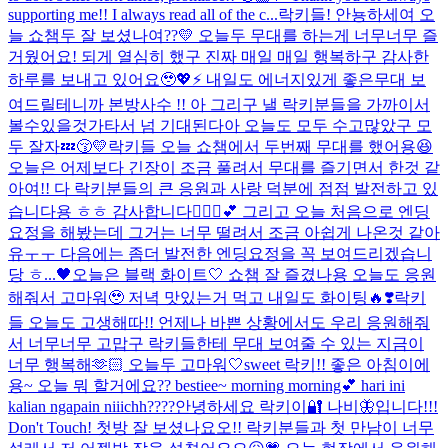
supporting me!! I always read all of the c...
락키들! 안뇽하세여 오
늘 쇼챔두 잘 보셨나여??💛 오늘두 무대를 하는게 너무너무 즐
거웠어요! 되게 열심히 했구 진짜 매일 매일 행복하구 감사한
하루를 보내고 있어요🥹💖⚡️ 내일도 에너지있게 좋은무대 보
여드릴테니까 본방사수 !! 아 그리구 낼 락키분들을 가까이서
볼수있을것가타서 넘 기대된다아 오늘도 모두 수고많았구 모
두 잘자💤😚💛
락키들 오늘 쇼챔에서 두번째 무대를 했어용😆
오늘은 어제보다 긴장이 조금 풀려서 무대를 즐기면서 한것 같
아여!! 다 락키분들의 큰 응원과 사랑 덕분에 점점 발전하고 있
습니다용 ㅎㅎ 감사합니다🙇🏻‍♀️💕 그리고 오늘 처음으로 엔딩
요정을 해봤는데 그거는 너무 떨려서 조금 아쉽게 나온것 같아
유ㅜㅜ 다음에는 좀더 발전한 엔딩요정을 꼭 보여드리겠습니
당 ㅎ...
🖤오늘은 블랙 화이트🤍 쇼챔 잘 즐겼나용 오늘도 응원
해줘서 고마워🥹 저녁 맛있는거 먹고 내일도 화이팅🔥❣️
락키
들 오늘도 고생해따!! 언제나 바쁜 상황에서도 우리 응원해줘
서 너무너무 고맙구 락키들한테 무대 보여줄 수 있는 지금이
너무 행복해🫶🏻 오늘두 고마워🤍
sweet 락키!! 좋은 아침이에
용~ 오늘 뭐 할거에요?? bestiee~ morning morning💕 hari ini
kalian ngapain niiichh????
안녕하세요 락키이🔐 나비🦋입니다!!!
Don't Touch! 첫방 잘 보셨나요오!! 락키분들과 첫 만남이 너무