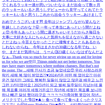
でくれるラッキー達が思いついたな☺️ まだ出会って数ヶ月
のラッキーもいると思うしデビューから見守ってくれてたラ
ッキーもいると思うしこれから出会うラッキー...
あけまして
おめでとうございます⛩ 去年はジャンプしながら皆んなと
年越ししたのかな？🤭 一年って本当にあっという間だよね
ぇ🥺 今年もあっという間に過ぎちゃいそうだからさ毎日を
大事に大好きな人にちゃんと気持ちを伝えながら過ごさない
とだよねっ 今言えなかったことに後悔することもあるかも
しれないからね。 今年はまさかの30歳になる年でね、い
や、まだまだ気持ちは、うーん🧐23歳くらいなはずなんだよ
なぁ...
Thank you so much for never giving up on us and for loving
us for who we are🫶🏻 Things might not get better tomorrow. You
may have many tomorrows where nothing changes. But that’s not
the point. The ...
새해 인사가 조금 늦었네요🥺 우리 사랑스러운
락키 새해 복 많이 받았죠??♥️2024년은 어떤 해 였어요?? 아쉬
운건 많지만 그래도 행복한 일들이 많았고 많은걸 배우고 느낀
그런 1년이였어요 ! 2025년이 되고 벌써 일주일이 지났는데 올
해 목표를 여러개 세웠거든요?? 작년에 세웠던 목표를 보니까
하나 빼곤 달성 했더라구요 ㅋㅋㅋㅋ(가족여행 못갔어 작년...
メリクリでした🎅🏻♥️🎄✨ 食べて食べて食べまくったクリス
マスでした🤭
Happy Birthday Dita♥️
춥다.....
산타할아버지 올해