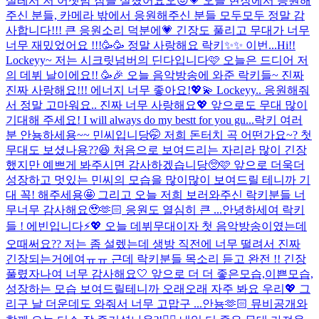
설레서 저 어젯밤 잠을 설쳤어요오😖💗 오늘 현장에서 응원해
주신 분들, 카메라 밖에서 응원해주신 분들 모두모두 정말 감
사합니다!!! 큰 응원소리 덕분에💗 긴장도 풀리고 무대가 너무
너무 재밌었어요 !!!🥳🥳 정말 사랑해요 락키✨✨ 이번...
Hi!!
Lockeyy~ 저는 시크릿넘버의 딘다입니다🩷 오늘은 드디어 저
의 데뷔 날이에요!! 🥳🎉 오늘 음악방송에 와준 락키들~ 진짜
진짜 사랑해요!!! 에너지 너무 좋아요!💖💫 Lockeyy.. 응원해줘
서 정말 고마워요.. 진짜 너무 사랑해요💖 앞으로도 무대 많이
기대해 주세요! I will always do my bestt for you gu...
락키 여러
분 안뇽하세용~~ 민씨입니당🤭 저희 돈터치 곡 어떤가요~? 첫
무대도 보셨나용??😆 처음으로 보여드리는 자리라 많이 긴장
했지만 예쁘게 봐주시면 감사하겠습니당🥺🩷 앞으로 더욱더
성장하고 멋있는 민씨의 모습을 많이많이 보여드릴 테니까 기
대 꼭! 해주세용🤩 그리고 오늘 저희 보러와주신 락키분들 너
무너무 감사해요🥹🫶🏻 응원도 열심히 큰 ...
안녕하세여 락키
들 ! 에빈입니다⚡️💖 오늘 데뷔무대이자 첫 음악방송이였는데
오때써요?? 저는 좀 설렜는데 생방 직전에 너무 떨려서 진짜
긴장되는거에여ㅠㅠ 근데 락키분들 목소리 듣고 완전 !! 긴장
풀렸자나여 너무 감사해요🤍 앞으로 더 더 좋은모습,이쁜모습,
성장하는 모습 보여드릴테니까 오래오래 자주 봐요 우리💖 그
리구 날 더운데도 와줘서 너무 고맙구 ...
안뇽🫶🏻 뮤비공개와