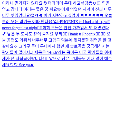
이라니 믿기지가 않다요🥹 더더더더 무대 하고싶당😎🤘🏻 힘을
얻고 갑니다 여러분 좋은 꿈 꿔요🩷
어제 먹었던 저녁이 진짜 너무
너무 맛있었다요😋🍴🥩 이거 자랑하고싶었어 ㅋㅋㅋㅋㅋㅋ 오늘
보러 오는 락키들 이따 만나용🥰
✨PHOENIX✨ I had a blast, will
never forget last night❤️‍🔥
히히 오늘은 완전 가까워서 또 재밌었다
💕 남은 두 도시도 같이 즐겨요 우리❤️‍🔥
Thank u Phoenix🐦‍🔥🐦‍🔥 오
늘 공연도 와줘서 너무너무 고맙구 덕분에 잊지못할 경험을 한 것
같아요🤍 그리구 투어 무대에서 했던 제 솔로곡을 궁금해하시는
락키들이 많아서,,! 제목은 ’Hush'라는 곡이구 미국 락키들을 위해
제가 쓴 자작곡이랍니다!☺️ 앞으로 남은 무대들도 기대 많이 해주
세요🤍🤍 See ya🔥