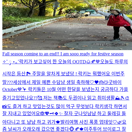
Fall season coming to an end!! I am sooo ready for festive season
✧˚ ༘ ⋆｡˚
락키가 보고싶어 한 오늘의 OOTD🌰🍂🤎
오늘도 하루의
시작은 등산🏞️ 주말을 알차게 보냈당 ! 락키는 뭐했어요 이번주
말???
세상에서 제일 예쁜 수담냥 생일 축하해🤍🖤🎂😽
굿바이
October🤎🦩 락키들은 10월 어떤 한달을 보냈는지 궁금하다 가을
즐기고있었나요??🥰 저는 책📚도 두권이나 읽고 취미생활⛰️🎾🎨
📸도 즐겨 하고 맛있는것도 많이 먹구 무엇보다 락키생각 하면서
잘 지내고 있었어요🙈💖🗝️
🍀✨ 잘자 굿나잇
냠냠 하고 둘레길 돌
아다니고 또 냠냠 하고 귀가🍁
발리여행 사진 폭풍 업데잇🤍🌿
요
즘 날씨가 오래오래 갔으면 좋겠다🐵🍂🍁
미주투어 브이로그 잘