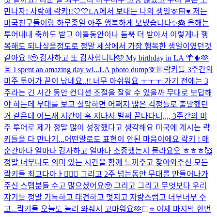
만나자! 사랑해 락키!!🤍🤍
LA에서 보내는 나의 생일🫶🏻♥️ 저는
미국친구들이랑 하루종일 아주 행복하게 보냈습니다✨🎂 올해는
투어내내 축하도 받고 이틀동안이나 듬뿍 더 받아서 이렇게나 행
복해도 되나싶을정도로 정말 세상에서 가장 행복한 생일이였던것
같아요 !🥹 감사하고 또 감사합니다🩷 My birthday in LA 🌴🌵🫶
🏻 I spent an amazing day wi...
LA photo dump🫶🏼
락키들 3주간의
미주 투어가 끝이 났네요..!! 너무 아쉬워요 ㅜㅜㅜ 가기 전에는 3
주라는 긴 시간 동안 컨디션 조절을 잘할 수 있을까 무대로 보답해
야 하는데 무대를 보고 실망하면 어쩌지 많은 걱정들로 출발했던
거 같은데 어느새 시간이 훅 지나서 벌써 끝나다니,,,, 3주간의 미
주 투어로 제가 정말 많이 성장했다고 생각해요 미국에 계시는 락
키들을 다 만나기...
어떤말로도 표현이 안된 마음이에요 락키 ! 매
순간마다 얼마나 감사하고 얼마나 소중했는지 몰라요오 ㅎㅎㅎ🥰
정말 너무나도 의미 있는 시간을 함께 느껴주고 찾아와주신 모든
락키들 최고다아ㅏ👍🏻✨ 그리고 2주 넘는동안 무대를 만들어나가
주신 스탭분들 수고 많으셨어요🥹 그리고 그리고 무엇보다 우리
쟈기들 정말 기특하고 대견하고 멋지고 자랑스럽고 너무너무 수
고...
락키들 오늘도 놀러 와줘서 고마워요🫶🏻⭐️ 이제 마지막 한번