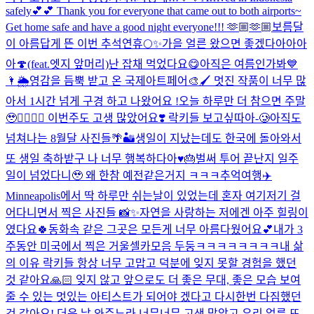
safely💕💕 Thank you for everyone that came out to both airports~
Get home safe and have a good night everyone!!! 🫶🏼🫶🏼
보름달
이 아름답게 뜬 이번 추석연휴🌕✨
가을 얼른 왔으면 좋겠다아아아
아🍄(feat.엣지 앞머리)
난 잡채 먹었다요😋
아직은 여름인가봐💙
🌂🌦️
영감을 듬뿍 받고 온 국제아트페어🎨🖌️ 멋진 작품이 너무 많
아서 1시간 넘게 구경 하고 나왔어요 !
오늘 하루만 더 참으면 주말
🥹❤️‍🔥❤️‍🔥 이번주도 고생 많았어요❣️ 락키들 보고싶따아-🥲
아직도
넘쳐나는 8월달 사진들🌴🏜️
생일이 지났는데도 한국에 돌아와서
또 생일 축하받구 나 너무 행복하다아♥️🎂
벌써 투어 끝난지 일주
일이 넘었다니🥹 왜 한참 예전같은거지 ㅋㅋㅋ추억여행✈️
Minneapolis에서 딱 하루만 쉬는날이 있었는데 혼자 여기저기 걸
어다니면서 찍은 사진들 📸✨자연을 사랑하는 저에겐 아주 힐링이
였다요🍀동화속 같은 그곳은 모든게 너무 아름다웠어요💕
내가 3
주동안 미국에서 찍은 거울셀카모음 두둥ㅋㅋㅋㅋㅋㅋㅋㅋ
내 삶
의 이유 락키들 항상 너무 고맙고 덕분에 잊지 못할 경험을 했던
것 같아요🙏🏻 잊지 않고 앞으로도 더 좋은 무대, 좋은 모습 보여
줄 수 있는 멋있는 아티스트가 되어야 겠다고 다시한번 다짐했던
것 같아요! 더운 날 와주느라 너무너무 고생 많았고 우리 얼른 또