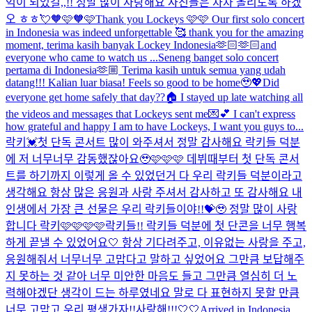
억이 되었길,,!! 정말 많이 사랑해요 사진들은 차차 올리도록 하겠
오 ㅎㅎ💘
🧡🩷🧡🩷
Thank you Lockeys 🩷🩷 Our first solo concert
in Indonesia was indeed unforgettable 🥰 thank you for the amazing
moment, terima kasih banyak Lockey Indonesia🫶🏻🫶🏻and
everyone who came to watch us ...
Seneng banget solo concert
pertama di Indonesia🫶🏼 Terima kasih untuk semua yang udah
datang!!! Kalian luar biasa! Feels so good to be home🥹💖
Did
everyone get home safely that day??🏠 I stayed up late watching all
the videos and messages that Lockeys sent me💌💕 I can't express
how grateful and happy I am to have Lockeys, I want you guys to...
락키💓첫 단독 콘서트 많이 와주셔서 정말 감사해요 락키들 덕분
에 저 너무너무 감동했잖아요🥹🩷🩷🩷 데뷔때부터 첫 단독 콘서
트를 하기까지 이렇게 올 수 있었던거 다 우리 락키들 덕분이라고
생각해요 항상 많은 응원과 사랑 주셔서 감사하고 또 감사해요 내
인생에서 가장 큰 선물은 우리 락키들이야!!💝🥹 정말 많이 사랑
합니다 락키🩷🩷🩷🩷
락키들!! 락키들 덕분에 첫 단콘을 너무 행복
하게 끝낼 수 있었어요🤍 항상 기다려주고, 이유없는 사랑을 주고,
응원해줘서 너무너무 고맙다고 말하고 싶었어요 그만큼 보답해주
지 못하는 것 같아 너무 미안한 마음도 들고 그만큼 열심히 더 노
력해야겠단 생각이 드는 하루였네요 말로 다 표현하지 못할 만큼
너무 고맙고 우리 평생가자!!사랑해!!!🤍🤍
Arrived in Indonesia