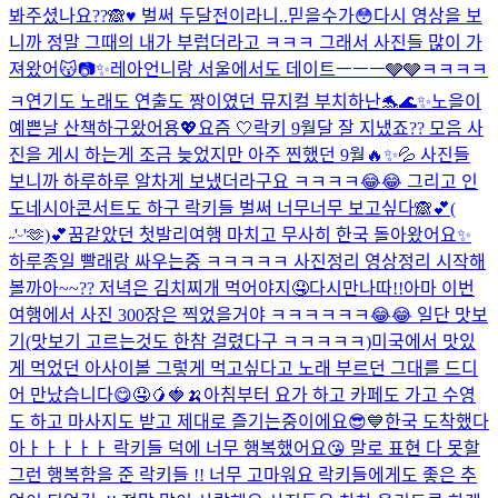
봐주셨나요??🙈♥️ 벌써 두달전이라니..믿을수가😳다시 영상을 보
니까 정말 그때의 내가 부럽더라고 ㅋㅋㅋ 그래서 사진들 많이 가
져왔어😽📷✨
레아언니랑 서울에서도 데이트ㅡㅡㅡ🩶🩶ㅋㅋㅋㅋ
ㅋ
연기도 노래도 연출도 짱이였던 뮤지컬 부치하난🐬🌊✨
노을이
예쁜날 산책하구왔어용💖
요즘 🤍
락키 9월달 잘 지냈죠?? 모음 사
진을 게시 하는게 조금 늦었지만 아주 찐했던 9월🔥✨💦 사진들
보니까 하루하루 알차게 보냈더라구요 ㅋㅋㅋㅋ😂😂 그리고 인
도네시아콘서트도 하구 락키들 벌써 너무너무 보고싶다🙈💕
(
˶'ᵕ'🫶)💕
꿈같았던 첫발리여행 마치고 무사히 한국 돌아왔어요✨
하루종일 빨래랑 싸우는중 ㅋㅋㅋㅋㅋ 사진정리 영상정리 시작해
볼까아~~?? 저녁은 김치찌개 먹어야지🤤
다시만나따!!
아마 이번
여행에서 사진 300장은 찍었을거야 ㅋㅋㅋㅋㅋㅋ😂😂 일단 맛보
기(맛보기 고르는것도 한참 걸렸다구 ㅋㅋㅋㅋㅋ)
미국에서 맛있
게 먹었던 아사이볼 그렇게 먹고싶다고 노래 부르던 그대를 드디
어 만났습니다😋🤤🥭🍓🍌
아침부터 요가 하고 카페도 가고 수영
도 하고 마사지도 받고 제대로 즐기는중이에요😎💙
한국 도착했다
아ㅏㅏㅏㅏㅏ 락키들 덕에 너무 행복했어요😘 말로 표현 다 못할
그런 행복함을 준 락키들 !! 너무 고마워요 락키들에게도 좋은 추