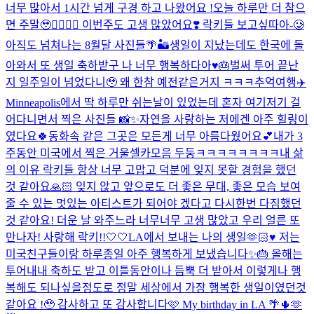
너무 많아서 1시간 넘게 구경 하고 나왔어요 !
오늘 하루만 더 참으
면 주말🥹❤️‍🔥❤️‍🔥 이번주도 고생 많았어요❣️ 락키들 보고싶따아-🥲
아직도 넘쳐나는 8월달 사진들🌴🏜️
생일이 지났는데도 한국에 돌
아와서 또 생일 축하받구 나 너무 행복하다아♥️🎂
벌써 투어 끝난
지 일주일이 넘었다니🥹 왜 한참 예전같은거지 ㅋㅋㅋ추억여행✈️
Minneapolis에서 딱 하루만 쉬는날이 있었는데 혼자 여기저기 걸
어다니면서 찍은 사진들 📸✨자연을 사랑하는 저에겐 아주 힐링이
였다요🍀동화속 같은 그곳은 모든게 너무 아름다웠어요💕
내가 3
주동안 미국에서 찍은 거울셀카모음 두둥ㅋㅋㅋㅋㅋㅋㅋㅋ
내 삶
의 이유 락키들 항상 너무 고맙고 덕분에 잊지 못할 경험을 했던
것 같아요🙏🏻 잊지 않고 앞으로도 더 좋은 무대, 좋은 모습 보여
줄 수 있는 멋있는 아티스트가 되어야 겠다고 다시한번 다짐했던
것 같아요! 더운 날 와주느라 너무너무 고생 많았고 우리 얼른 또
만나자! 사랑해 락키!!🤍🤍
LA에서 보내는 나의 생일🫶🏻♥️ 저는
미국친구들이랑 하루종일 아주 행복하게 보냈습니다✨🎂 올해는
투어내내 축하도 받고 이틀동안이나 듬뿍 더 받아서 이렇게나 행
복해도 되나싶을정도로 정말 세상에서 가장 행복한 생일이였던것
같아요 !🥹 감사하고 또 감사합니다🩷 My birthday in LA 🌴🌵🫶