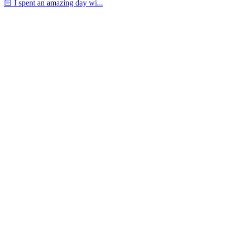
🏻 I spent an amazing day wi...