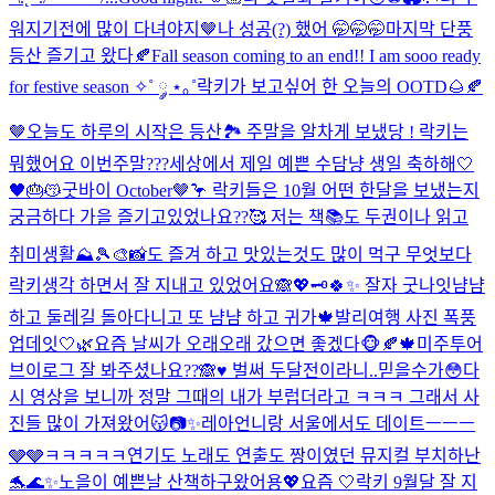
워지기전에 많이 다녀야지🤎
나 성공(?) 했어 🤭🤭🤭
마지막 단풍
등산 즐기고 왔다🍂
Fall season coming to an end!! I am sooo ready
for festive season ✧˚ ༘ ⋆｡˚
락키가 보고싶어 한 오늘의 OOTD🌰🍂
🤎
오늘도 하루의 시작은 등산🏞️ 주말을 알차게 보냈당 ! 락키는
뭐했어요 이번주말???
세상에서 제일 예쁜 수담냥 생일 축하해🤍
🖤🎂😽
굿바이 October🤎🦩 락키들은 10월 어떤 한달을 보냈는지
궁금하다 가을 즐기고있었나요??🥰 저는 책📚도 두권이나 읽고
취미생활⛰️🎾🎨📸도 즐겨 하고 맛있는것도 많이 먹구 무엇보다
락키생각 하면서 잘 지내고 있었어요🙈💖🗝️
🍀✨ 잘자 굿나잇
냠냠
하고 둘레길 돌아다니고 또 냠냠 하고 귀가🍁
발리여행 사진 폭풍
업데잇🤍🌿
요즘 날씨가 오래오래 갔으면 좋겠다🐵🍂🍁
미주투어
브이로그 잘 봐주셨나요??🙈♥️ 벌써 두달전이라니..믿을수가😳다
시 영상을 보니까 정말 그때의 내가 부럽더라고 ㅋㅋㅋ 그래서 사
진들 많이 가져왔어😽📷✨
레아언니랑 서울에서도 데이트ㅡㅡㅡ
🩶🩶ㅋㅋㅋㅋㅋ
연기도 노래도 연출도 짱이였던 뮤지컬 부치하난
🐬🌊✨
노을이 예쁜날 산책하구왔어용💖
요즘 🤍
락키 9월달 잘 지