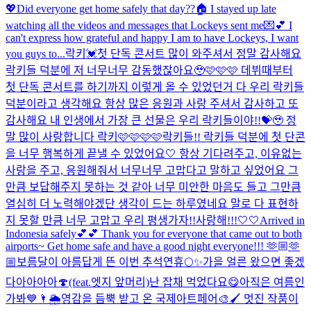
💖
Did everyone get home safely that day??🏠 I stayed up late
watching all the videos and messages that Lockeys sent me💌💕 I
can't express how grateful and happy I am to have Lockeys, I want
you guys to...
락키💓첫 단독 콘서트 많이 와주셔서 정말 감사해요
락키들 덕분에 저 너무너무 감동했잖아요🥹🩷🩷🩷 데뷔때부터
첫 단독 콘서트를 하기까지 이렇게 올 수 있었던거 다 우리 락키들
덕분이라고 생각해요 항상 많은 응원과 사랑 주셔서 감사하고 또
감사해요 내 인생에서 가장 큰 선물은 우리 락키들이야!!💝🥹 정
말 많이 사랑합니다 락키🩷🩷🩷🩷
락키들!! 락키들 덕분에 첫 단콘
을 너무 행복하게 끝낼 수 있었어요🤍 항상 기다려주고, 이유없는
사랑을 주고, 응원해줘서 너무너무 고맙다고 말하고 싶었어요 그
만큼 보답해주지 못하는 것 같아 너무 미안한 마음도 들고 그만큼
열심히 더 노력해야겠단 생각이 드는 하루였네요 말로 다 표현하
지 못할 만큼 너무 고맙고 우리 평생가자!!사랑해!!!🤍🤍
Arrived in
Indonesia safely💕💕 Thank you for everyone that came out to both
airports~ Get home safe and have a good night everyone!!! 🫶🏼🫶
🏼
보름달이 아름답게 뜬 이번 추석연휴🌕✨
가을 얼른 왔으면 좋겠
다아아아아🍄(feat.엣지 앞머리)
난 잡채 먹었다요😋
아직은 여름인
가봐💙🌂🌦️
영감을 듬뿍 받고 온 국제아트페어🎨🖌️ 멋진 작품이