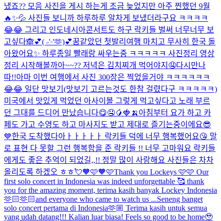
냈죠?? 모음 사진을 게시 하는게 조금 늦었지만 아주 찐했던 9월
🔥✨💦 사진들 보니까 하루하루 알차게 보냈더라구요 ㅋㅋㅋㅋ
😂😂 그리고 인도네시아콘서트도 하구 락키들 벌써 너무너무 보
고싶다🙈💕
( ˶'ᵕ'🫶)💕
꿈같았던 첫발리여행 마치고 무사히 한국 돌
아왔어요✨ 하루종일 빨래랑 싸우는중 ㅋㅋㅋㅋㅋ 사진정리 영상
정리 시작해볼까아~~?? 저녁은 김치찌개 먹어야지🤤
다시만나
따!!
아마 이번 여행에서 사진 300장은 찍었을거야 ㅋㅋㅋㅋㅋㅋ
😂😂 일단 맛보기(맛보기 고르는것도 한참 걸렸다구 ㅋㅋㅋㅋㅋ)
미국에서 맛있게 먹었던 아사이볼 그렇게 먹고싶다고 노래 부르
던 그대를 드디어 만났습니다😋🤤🥭🍓🍌
아침부터 요가 하고 카
페도 가고 수영도 하고 마사지도 받고 제대로 즐기는중이에요😎
💙
한국 도착했다아ㅏㅏㅏㅏㅏ 락키들 덕에 너무 행복했어요😘 말
로 표현 다 못할 그런 행복함을 준 락키들 !! 너무 고마워요 락키들
에게도 좋은 추억이 되었길,,!! 정말 많이 사랑해요 사진들은 차차
올리도록 하겠오 ㅎㅎ💘
🧡🩷🧡🩷
Thank you Lockeys 🩷🩷 Our
first solo concert in Indonesia was indeed unforgettable 🥰 thank
you for the amazing moment, terima kasih banyak Lockey Indonesia
🫶🏻🫶🏻and everyone who came to watch us ...
Seneng banget
solo concert pertama di Indonesia🫶🏼 Terima kasih untuk semua
yang udah datang!!! Kalian luar biasa! Feels so good to be home🥹