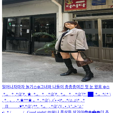
일어나자마자 놀기⛄❄️
그녀와 나들이 총총총
여긴 첫 눈 왔옹 ❄️⛄️
˛*.。˛*˛.*☆҉ *.˛★ ˛*.。˛* ˛. *☆҉ *. ˛*.。˛* ˛. *☆҉ °*_██_*.。*/.*˛\
.˛* .˛。.˛.*.★**★ 。* . *☆҉ ˛. (´• ̮•)*.. .*/♫.♫\*˛. *
˛_Π_____.♥*.*☆҉ ˛**. ˛*.。˛. *☆҉ .°( . • .) °../• '♫ '
•\.˛*./______/...
Good night! 🫶🏼
나 풋살화 살거야😳⚽️🏟️🥅
더 추