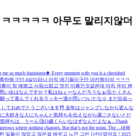
ㅋㅋㅋㅋㅋㅋㅋ 아무도 말리지않더
 me so much happiness🍀 Every moment with you is a cherished
축하해 !!!!!! 4살이라니 아직 애기들이구만 아카짱이야 ㅋㅋㅋ
 이름이 참 예쁘고 사랑스럽고 멋진 이름인것같은데 마치 우리 팬
番の思い出はなんですか？私はねぇーなんだろうなぁ🤔 たくさん
って喜んでくれるラッキー達が思いついたな☺️ まだ出会っ
ましておめでとうございます⛩ 去年はジャンプしながら皆んな
大事に大好きな人にちゃんと気持ちを伝えながら過ごさないとだ
ちは、うーん🧐23歳くらいなはずなんだよなぁ...
Thank
rows where nothing changes. But that’s not the point. The ...
새해
한 일들이 많았고 많은걸 배우고 느낀 그런 1년이였어요 ! 2025