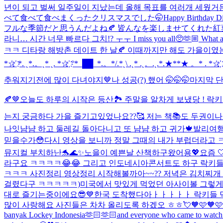
년이 되고 벌써 일주일이 지났는데 올해 목표를 여러개 세웠거든
べて食べて食べまくったクリスマスでした🤭
Happy Birthday Di
フルな季節だと思うんだよね🍂 皆んなを楽しませてくれた紅
라니… 시간 너무 빠르다 그치!? ㅜㅜ I miss you all🥺🫶🏼 What are you 
ㅋㅋ 디타랑 해방촌 데이트 한 날🍂 이때까지만 해도 가을이였
*☆҉ *. ˛*.。˛* ˛. *☆҉ °*_██_*.。*/.*˛\ .˛* .˛。.˛.*.★**★ 。* . *☆҉ ˛. (´• 
추워지기전에 많이 다녀야지🤎
나 성공(?) 했어 🤭🤭🤭
마지막 단
🍂🤎
오늘도 하루의 시작은 등산🏞️ 주말을 알차게 보냈당 ! 락
는지 궁금하다 가을 즐기고있었나요??🥰 저는 책📚도 두권이나 
나잇
냠냠 하고 둘레길 돌아다니고 또 냠냠 하고 귀가🍁
발리여행
믿을수가😳다시 영상을 보니까 정말 그때의 내가 부럽더라고 ㅋ
뮤지컬 부치하난🐬🌊✨
노을이 예쁜날 산책하구왔어용💖
요즘 
라구요 ㅋㅋㅋㅋ😂😂 그리고 인도네시아콘서트도 하구 락키들 
ㅋㅋㅋ 사진정리 영상정리 시작해볼까아~~?? 저녁은 김치찌개
걸렸다구 ㅋㅋㅋㅋㅋ)
미국에서 맛있게 먹었던 아사이볼 그렇게 
대로 즐기는중이에요😎💙
한국 도착했다아ㅏㅏㅏㅏㅏ 락키들 덕에
많이 사랑해요 사진들은 차차 올리도록 하겠오 ㅎㅎ💘
🧡🩷🧡🩷
banyak Lockey Indonesia🫶🏻🫶🏻and everyone who came to watch u