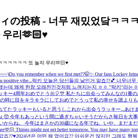
ニティの投稿 - 너무 재밌었닼ㅋ
리🫶🏻♥️
ㅋㅋㅋ 또 놀자 우리🫶🏻♥️
~~)
Do you remember when we first met??🤭✨ Our fans Lockey bring
positive vibe...
락키 오늘은 당신들의 날인거 알죠??💕 너무너무 
보게 됐는데 왜케 한참 오래전인것처럼 느껴지는지 ㅎㅎ ”락키“라는
ッキー4周年おめでとう㊗️🎈🎊 私たちに出会ってみんなの1
の時に目をキラキラにしておめでとうって私の幸せを誰よりも願
てたラッキーもいると思うしこれから出会うラッキー...
あけ
ねぇ🥺 今年もあっという間に過ぎちゃいそうだからさ毎日を
からね。 今年はまさかの30歳になる年でね、いや、まだまだ気持
are🫶🏻 Things might not get better tomorrow. You may have many tomor
??♥️2024년은 어떤 해 였어요?? 아쉬운건 많지만 그래도 행복