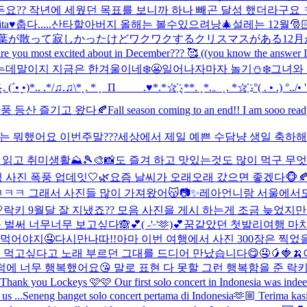
요?? 작년에 세웠던 목표를 보니까 하나 빼곤 달성 했더라구요 ㅋ
ta♥️
춥다.....
산타할아버지 올해는 볼수있으려낭🎄
설레는 12월🎅🏻
葉が散って寂しかったけどワクワクするクリスマスがある12月
most excited about in December??? 🥰 ((you know the answer
는데말이지 지금은 한겨울이네❄️😬
일어나자마자 놀기⛄❄️
그녀와
̮•)*.. .*/♫.♫\*˛. * ˛_Π_____.♥*.*☆҉ ˛**. ˛*.。˛. *☆҉ .°( . • .) °../• '♫
풍 등산 즐기고 왔다🍂
Fall season coming to an end!! I am sooo read
키는 뭐했어요 이번주말???
세상에서 제일 예쁜 수담냥 생일 축하해🤍
읽고 취미생활⛰️🎾🎨📸도 즐겨 하고 맛있는것도 많이 먹구 무엇
 사진 폭풍 업데잇🤍🌿
요즘 날씨가 오래오래 갔으면 좋겠다🐵🍂
ㅋㅋ 그래서 사진들 많이 가져왔어😽📷✨
레아언니랑 서울에서도

락키 9월달 잘 지냈죠?? 모음 사진을 게시 하는게 조금 늦었지만
벌써 너무너무 보고싶다🙈💕
( ˶'ᵕ'🫶)💕
꿈같았던 첫발리여행 마치
 먹어야지🤤
다시만나따!!
아마 이번 여행에서 사진 300장은 찍
먹고싶다고 노래 부르던 그대를 드디어 만났습니다😋🤤🥭🍓🍌
 너무 행복했어요😘 말로 표현 다 못할 그런 행복함을 준 락키들 
Thank you Lockeys 🩷🩷 Our first solo concert in Indonesia was indee
s ...
Seneng banget solo concert pertama di Indonesia🫶🏼 Terima kasi