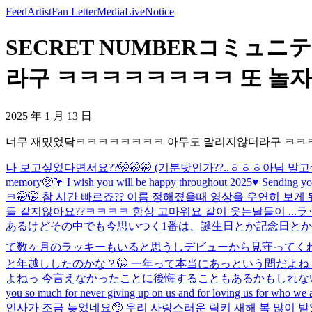
Feed
Artist
Fan Letter
Media
Live
Notice
SECRET NUMBERコミュ
라구 ㅋㅋㅋㅋㅋㅋㅋㅋ 또 놀자 우
2025 年 1 月 13 日
너무 재밌었닼ㅋㅋㅋㅋㅋㅋㅋㅋ 아무도 말리지않더라구 ㅋㅋㅋㅋㅋ
나 보고싶었다면서요??🤭🤭🤭 (기분탓인가??..ㅎㅎㅎ아님 말고~
memory🥺🦩 I wish you will be happy throughout 2025♥️ Sending you 
ㅋ🤭🤭 참 시간 빠르죠?? 이름 정해졌을때 영상을 우연히 
들 같지않아요??ㅋㅋㅋㅋ 항상 고마워요 같이 웃는날들이 ...
ラ
あるけどその中でも今思いつく1番は、誕生日とか記念日とか
て数ヶ月のラッキーもいると思うしデビューから見守ってくれ
と年越ししたのかな？🤭 一年って本当にあっという間だよ
よねっ 今言えなかったことに後悔することもあるかもしれない
you so much for never giving up on us and for loving us for who we 
인사가 조금 늦었네요🥺 우리 사랑스러운 락키 새해 복 많이 받았죠