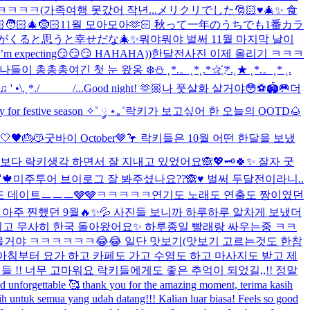
ㅋㅋㅋ(가족여행 못갔어 작년...
メリクリでした🎅🏻♥️🎄✨ 食
🏻‍🎄🤶🏻
11월 모아모아🫶🏻 秋って一年のうちでも1番カラ
がくると思うと幸せだな🎄✨
뭐야뭐야 벌써 11월 마지막 날이
 I’m expecting😏😏😏 HAHAHA))
한달전사진 이제 올리기 ㅋㅋㅋ
 나들이 총총총
여긴 첫 눈 왔옹 ❄️⛄️ ˛*.。˛*˛.*☆҉ *.˛★ ˛*.。˛* ˛.
 ' •\.˛*./______/...
Good night! 🫶🏼
나 풋살화 살거야😳⚽️🏟️🥅
더
y for festive season ✧˚ ༘ ⋆｡˚
락키가 보고싶어 한 오늘의 OOTD🌰
🖤🎂😽
굿바이 October🤎🦩 락키들은 10월 어떤 한달을 보냈
보다 락키생각 하면서 잘 지내고 있었어요🙈💖🗝️
🍀✨ 잘자 굿
🍁
미주투어 브이로그 잘 봐주셨나요??🙈♥️ 벌써 두달전이라니..
 데이트ㅡㅡㅡ🩶🩶ㅋㅋㅋㅋㅋ
연기도 노래도 연출도 짱이였던
 아주 찐했던 9월🔥✨💦 사진들 보니까 하루하루 알차게 보냈더
고 무사히 한국 돌아왔어요✨ 하루종일 빨래랑 싸우는중 ㅋㅋ
었을거야 ㅋㅋㅋㅋㅋㅋ😂😂 일단 맛보기(맛보기 고르는것도 한참
아침부터 요가 하고 카페도 가고 수영도 하고 마사지도 받고 제
!! 너무 고마워요 락키들에게도 좋은 추억이 되었길,,!! 정말
d unforgettable 🥰 thank you for the amazing moment, terima kasih
h untuk semua yang udah datang!!! Kalian luar biasa! Feels so good