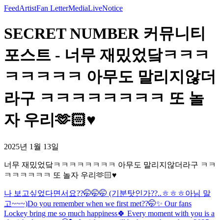
Feed
Artist
Fan Letter
Media
Live
Notice
SECRET NUMBER 커뮤니티
포스트 - 너무 재밌었닼ㅋㅋㅋ
ㅋㅋㅋㅋㅋ 아무도 말리지않더
라구 ㅋㅋㅋㅋㅋㅋㅋㅋ 또 놀
자 우리🫶🏻♥️
2025년 1월 13일
너무 재밌었닼ㅋㅋㅋㅋㅋㅋㅋㅋ 아무도 말리지않더라구 ㅋㅋ
ㅋㅋㅋㅋㅋㅋ 또 놀자 우리🫶🏻♥️
나 보고싶었다면서요??🤭🤭🤭 (기분탓인가??..ㅎㅎㅎ아님 말
고~~~)
Do you remember when we first met??🤭✨ Our fans
Lockey bring me so much happiness🍀 Every moment with you is a