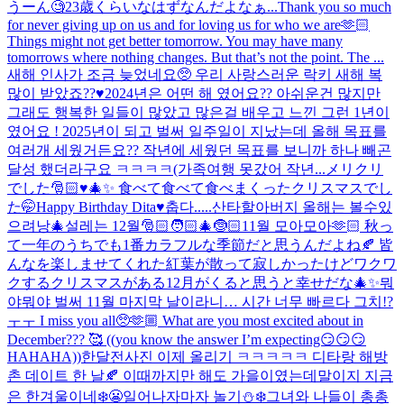
うーん🧐23歳くらいなはずなんだよなぁ...
Thank you so much
for never giving up on us and for loving us for who we are🫶🏻
Things might not get better tomorrow. You may have many
tomorrows where nothing changes. But that’s not the point. The ...
새해 인사가 조금 늦었네요🥺 우리 사랑스러운 락키 새해 복
많이 받았죠??♥️2024년은 어떤 해 였어요?? 아쉬운건 많지만
그래도 행복한 일들이 많았고 많은걸 배우고 느낀 그런 1년이
였어요 ! 2025년이 되고 벌써 일주일이 지났는데 올해 목표를
여러개 세웠거든요?? 작년에 세웠던 목표를 보니까 하나 빼곤
달성 했더라구요 ㅋㅋㅋㅋ(가족여행 못갔어 작년...
メリクリ
でした🎅🏻♥️🎄✨ 食べて食べて食べまくったクリスマスでし
た🤭
Happy Birthday Dita♥️
춥다.....
산타할아버지 올해는 볼수있
으려낭🎄
설레는 12월🎅🏻🧑🏻‍🎄🤶🏻
11월 모아모아🫶🏻 秋っ
て一年のうちでも1番カラフルな季節だと思うんだよね🍂 皆
んなを楽しませてくれた紅葉が散って寂しかったけどワクワ
クするクリスマスがある12月がくると思うと幸せだな🎄✨
뭐
야뭐야 벌써 11월 마지막 날이라니… 시간 너무 빠르다 그치!?
ㅜㅜ I miss you all🥺🫶🏼 What are you most excited about in
December??? 🥰 ((you know the answer I’m expecting😏😏😏
HAHAHA))
한달전사진 이제 올리기 ㅋㅋㅋㅋㅋ 디타랑 해방
촌 데이트 한 날🍂 이때까지만 해도 가을이였는데말이지 지금
은 한겨울이네❄️😬
일어나자마자 놀기⛄❄️
그녀와 나들이 총총