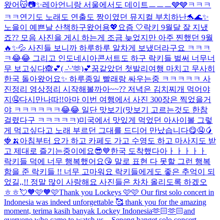
왔어😽📷✨
레아언니랑 서울에서도 데이트ㅡㅡㅡ🩶🩶ㅋㅋㅋ
ㅋㅋ
연기도 노래도 연출도 짱이였던 뮤지컬 부치하난🐬🌊✨
노을이 예쁜날 산책하구왔어용💖
요즘 🤍
락키 9월달 잘 지냈
죠?? 모음 사진을 게시 하는게 조금 늦었지만 아주 찐했던 9월
🔥✨💦 사진들 보니까 하루하루 알차게 보냈더라구요 ㅋㅋㅋ
ㅋ😂😂 그리고 인도네시아콘서트도 하구 락키들 벌써 너무너
무 보고싶다🙈💕
( ˶'ᵕ'🫶)💕
꿈같았던 첫발리여행 마치고 무사히
한국 돌아왔어요✨ 하루종일 빨래랑 싸우는중 ㅋㅋㅋㅋㅋ 사
진정리 영상정리 시작해볼까아~~?? 저녁은 김치찌개 먹어야
지🤤
다시만나따!!
아마 이번 여행에서 사진 300장은 찍었을거
야 ㅋㅋㅋㅋㅋㅋ😂😂 일단 맛보기(맛보기 고르는것도 한참
걸렸다구 ㅋㅋㅋㅋㅋ)
미국에서 맛있게 먹었던 아사이볼 그렇
게 먹고싶다고 노래 부르던 그대를 드디어 만났습니다😋🤤🥭
🍓🍌
아침부터 요가 하고 카페도 가고 수영도 하고 마사지도 받
고 제대로 즐기는중이에요😎💙
한국 도착했다아ㅏㅏㅏㅏㅏ
락키들 덕에 너무 행복했어요😘 말로 표현 다 못할 그런 행복
함을 준 락키들 !! 너무 고마워요 락키들에게도 좋은 추억이 되
었길,,!! 정말 많이 사랑해요 사진들은 차차 올리도록 하겠오
ㅎㅎ💘
🧡🩷🧡🩷
Thank you Lockeys 🩷🩷 Our first solo concert in
Indonesia was indeed unforgettable 🥰 thank you for the amazing
moment, terima kasih banyak Lockey Indonesia🫶🏻🫶🏻and
everyone who came to watch us ...
Seneng banget solo concert