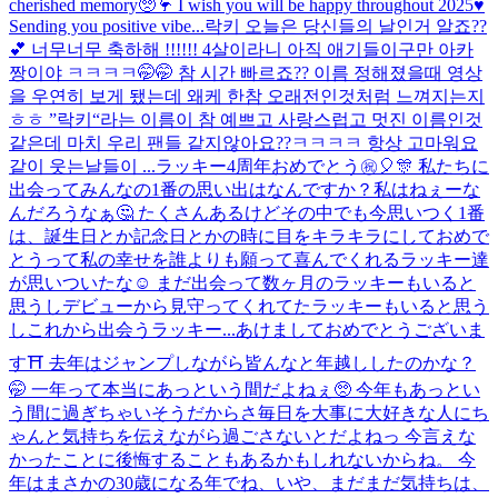
cherished memory🥺🦩 I wish you will be happy throughout 2025♥️
Sending you positive vibe...
락키 오늘은 당신들의 날인거 알죠??
💕 너무너무 축하해 !!!!!! 4살이라니 아직 애기들이구만 아카
짱이야 ㅋㅋㅋㅋ🤭🤭 참 시간 빠르죠?? 이름 정해졌을때 영상
을 우연히 보게 됐는데 왜케 한참 오래전인것처럼 느껴지는지
ㅎㅎ ”락키“라는 이름이 참 예쁘고 사랑스럽고 멋진 이름인것
같은데 마치 우리 팬들 같지않아요??ㅋㅋㅋㅋ 항상 고마워요
같이 웃는날들이 ...
ラッキー4周年おめでとう㊗️🎈🎊 私たちに
出会ってみんなの1番の思い出はなんですか？私はねぇーな
んだろうなぁ🤔 たくさんあるけどその中でも今思いつく1番
は、誕生日とか記念日とかの時に目をキラキラにしておめで
とうって私の幸せを誰よりも願って喜んでくれるラッキー達
が思いついたな☺️ まだ出会って数ヶ月のラッキーもいると
思うしデビューから見守ってくれてたラッキーもいると思う
しこれから出会うラッキー...
あけましておめでとうございま
す⛩ 去年はジャンプしながら皆んなと年越ししたのかな？
🤭 一年って本当にあっという間だよねぇ🥺 今年もあっとい
う間に過ぎちゃいそうだからさ毎日を大事に大好きな人にち
ゃんと気持ちを伝えながら過ごさないとだよねっ 今言えな
かったことに後悔することもあるかもしれないからね。 今
年はまさかの30歳になる年でね、いや、まだまだ気持ちは、