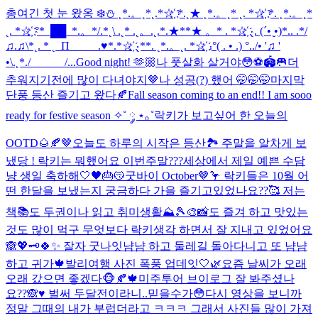
총
여긴 첫 눈 왔옹 ❄️⛄️ ˛*.。˛*˛.*☆҉ *.˛★ ˛*.。˛* ˛. *☆҉ *. ˛*.。˛*
˛. *☆҉ °*_██_*.。*/.*˛\ .˛* .˛。.˛.*.★**★ 。* . *☆҉ ˛. (´• ̮•)*.. .*/
♫.♫\*˛. * ˛_Π_____.♥*.*☆҉ ˛**. ˛*.。˛. *☆҉ .°( . • .) °../• '♫ '
•\.˛*./______/...
Good night! 🫶🏼
나 풋살화 살거야😳⚽️🏟️🥅
더
추워지기전에 많이 다녀야지🤎
나 성공(?) 했어 🤭🤭🤭
마지막
단풍 등산 즐기고 왔다🍂
Fall season coming to an end!! I am sooo
ready for festive season ✧˚ ༘ ⋆｡˚
락키가 보고싶어 한 오늘의
OOTD🌰🍂🤎
오늘도 하루의 시작은 등산🏞️ 주말을 알차게 보
냈당 ! 락키는 뭐했어요 이번주말???
세상에서 제일 예쁜 수담
냥 생일 축하해🤍🖤🎂😽
굿바이 October🤎🦩 락키들은 10월 어
떤 한달을 보냈는지 궁금하다 가을 즐기고있었나요??🥰 저는
책📚도 두권이나 읽고 취미생활⛰️🎾🎨📸도 즐겨 하고 맛있는
것도 많이 먹구 무엇보다 락키생각 하면서 잘 지내고 있었어요
🙈💖🗝️
🍀✨ 잘자 굿나잇
냠냠 하고 둘레길 돌아다니고 또 냠냠
하고 귀가🍁
발리여행 사진 폭풍 업데잇🤍🌿
요즘 날씨가 오래
오래 갔으면 좋겠다🐵🍂🍁
미주투어 브이로그 잘 봐주셨나
요??🙈♥️ 벌써 두달전이라니..믿을수가😳다시 영상을 보니까
정말 그때의 내가 부럽더라고 ㅋㅋㅋ 그래서 사진들 많이 가져