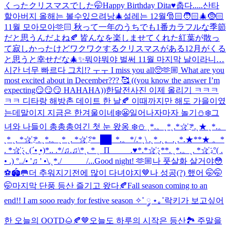
くったクリスマスでした🤭
Happy Birthday Dita♥️
춥다.....
산타
할아버지 올해는 볼수있으려낭🎄
설레는 12월🎅🏻🧑🏻‍🎄🤶🏻
11월 모아모아🫶🏻 秋って一年のうちでも1番カラフルな季節
だと思うんだよね🍂 皆んなを楽しませてくれた紅葉が散っ
て寂しかったけどワクワクするクリスマスがある12月がくる
と思うと幸せだな🎄✨
뭐야뭐야 벌써 11월 마지막 날이라니…
시간 너무 빠르다 그치!? ㅜㅜ I miss you all🥺🫶🏼 What are you
most excited about in December??? 🥰 ((you know the answer I’m
expecting😏😏😏 HAHAHA))
한달전사진 이제 올리기 ㅋㅋㅋ
ㅋㅋ 디타랑 해방촌 데이트 한 날🍂 이때까지만 해도 가을이였
는데말이지 지금은 한겨울이네❄️😬
일어나자마자 놀기⛄❄️
그
녀와 나들이 총총총
여긴 첫 눈 왔옹 ❄️⛄️ ˛*.。˛*˛.*☆҉ *.˛★ ˛*.。
˛* ˛. *☆҉ *. ˛*.。˛* ˛. *☆҉ °*_██_*.。*/.*˛\ .˛* .˛。.˛.*.★**★ 。*
. *☆҉ ˛. (´• ̮•)*.. .*/♫.♫\*˛. * ˛_Π_____.♥*.*☆҉ ˛**. ˛*.。˛. *☆҉ .°( .
• .) °../• '♫ ' •\.˛*./______/...
Good night! 🫶🏼
나 풋살화 살거야😳
⚽️🏟️🥅
더 추워지기전에 많이 다녀야지🤎
나 성공(?) 했어 🤭🤭
🤭
마지막 단풍 등산 즐기고 왔다🍂
Fall season coming to an
end!! I am sooo ready for festive season ✧˚ ༘ ⋆｡˚
락키가 보고싶어
한 오늘의 OOTD🌰🍂🤎
오늘도 하루의 시작은 등산🏞️ 주말을