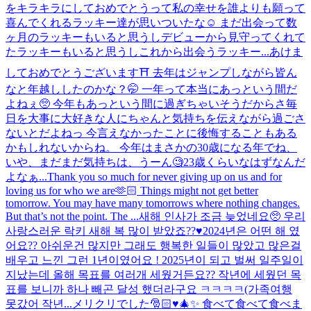
をキラキラにしておめでとうって私の幸せを誰よりも願って
喜んでくれるラッキー達が思いついたな☺️ まだ出会って数
ヶ月のラッキーもいると思うしデビューから見守ってくれて
たラッキーもいると思うしこれから出会うラッキー...
あけま
しておめでとうございます⛩ 去年はジャンプしながら皆ん
なと年越ししたのかな？🤭 一年って本当にあっという間だ
よねぇ🥺 今年もあっという間に過ぎちゃいそうだからさ毎
日を大事に大好きな人にちゃんと気持ちを伝えながら過ごさ
ないとだよねっ 今言えなかったことに後悔することもある
かもしれないからね。 今年はまさかの30歳になる年でね、
いや、まだまだ気持ちは、うーん🧐23歳くらいなはずなんだ
よなぁ...
Thank you so much for never giving up on us and for
loving us for who we are🫶🏻 Things might not get better
tomorrow. You may have many tomorrows where nothing changes.
But that’s not the point. The ...
새해 인사가 조금 늦었네요🥺 우리
사랑스러운 락키 새해 복 많이 받았죠??♥️2024년은 어떤 해 였
어요?? 아쉬운건 많지만 그래도 행복한 일들이 많았고 많은걸
배우고 느낀 그런 1년이였어요 ! 2025년이 되고 벌써 일주일이
지났는데 올해 목표를 여러개 세웠거든요?? 작년에 세웠던 목
표를 보니까 하나 빼곤 달성 했더라구요 ㅋㅋㅋㅋ(가족여행
못갔어 작년...
メリクリでした🎅🏻♥️🎄✨ 食べて食べて食べま