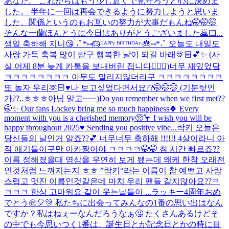
あなた。 これからはもう少し近くで見守ろうと心に決めま
した。 半年に一回は再会できるように努力しようと思いま
した、関係というのもお互いの努力が大事だもんね🤭🤭🤭
そんな一蘭ほんとうに今日はありがとうございました🙇🏻...
생일 축하해 지니😘 ˖ﾟ*⑅🎂ᴴᴬᴾᴾᵞ ᴮᴵᴿᵀᴴᴰᴬᵞ 🎂⑅*˖ﾟ 오늘도 내일도
사랑 가득 축복 많이 받구 행복한 날이 되길 바래🫶🏻💕✨ (사
실 어제 8분 늦게 카톡을 보내버린 접니다🙇🏻‍♀️)
너무 재밌었닼
ㅋㅋㅋㅋㅋㅋㅋㅋ 아무도 말리지않더라구 ㅋㅋㅋㅋㅋㅋㅋㅋ
또 놀자 우리🫶🏻♥️
나 보고싶었다면서요??🤭🤭🤭 (기분탓인
가??..ㅎㅎㅎ아님 말고~~~)
Do you remember when we first met??
🤭✨ Our fans Lockey bring me so much happiness🍀 Every
moment with you is a cherished memory🥺🦩 I wish you will be
happy throughout 2025♥️ Sending you positive vibe...
락키 오늘은
당신들의 날인거 알죠??💕 너무너무 축하해 !!!!!! 4살이라니 아
직 애기들이구만 아카짱이야 ㅋㅋㅋㅋ🤭🤭 참 시간 빠르죠??
이름 정해졌을때 영상을 우연히 보게 됐는데 왜케 한참 오래전
인것처럼 느껴지는지 ㅎㅎ ”락키“라는 이름이 참 예쁘고 사랑
스럽고 멋진 이름인것같은데 마치 우리 팬들 같지않아요??ㅋ
ㅋㅋㅋ 항상 고마워요 같이 웃는날들이 ...
ラッキー4周年おめ
でとう㊗️🎈🎊 私たちに出会ってみんなの1番の思い出はなん
ですか？私はねぇーなんだろうなぁ🤔 たくさんあるけどそ
の中でも今思いつく1番は、誕生日とか記念日とかの時に目