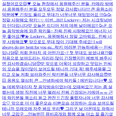
설쳤어요오😖💗 오늘 현장에서 응원해주신 분들, 카메라 밖에
서 응원해주신 분들 모두모두 정말 감사합니다!!! 큰 응원소리
덕분에💗 긴장도 풀리고 무대가 너무너무 재밌었어요 !!!🥳🥳
정말 사랑해요 락키✨✨ 이번...
Hi!! Lockeyy~ 저는 시크릿넘버
의 딘다입니다🩷 오늘은 드디어 저의 데뷔 날이에요!! 🥳🎉 오
늘 음악방송에 와준 락키들~ 진짜 진짜 사랑해요!!! 에너지 너
무 좋아요!💖💫 Lockeyy.. 응원해줘서 정말 고마워요.. 진짜 너
무 사랑해요💖 앞으로도 무대 많이 기대해 주세요! I will
always do my bestt for you gu...
락키 여러분 안뇽하세용~~ 민씨
입니당🤭 저희 돈터치 곡 어떤가요~? 첫 무대도 보셨나용??😆
처음으로 보여드리는 자리라 많이 긴장했지만 예쁘게 봐주시
면 감사하겠습니당🥺🩷 앞으로 더욱더 성장하고 멋있는 민씨
의 모습을 많이많이 보여드릴 테니까 기대 꼭! 해주세용🤩 그
리고 오늘 저희 보러와주신 락키분들 너무너무 감사해요🥹🫶
🏻 응원도 열심히 큰 ...
안녕하세여 락키들 ! 에빈입니다⚡️💖 오
늘 데뷔무대이자 첫 음악방송이였는데 오때써요?? 저는 좀 설
렜는데 생방 직전에 너무 떨려서 진짜 긴장되는거에여ㅠㅠ 근
데 락키분들 목소리 듣고 완전 !! 긴장 풀렸자나여 너무 감사해
요🤍 앞으로 더 더 좋은모습,이쁜모습,성장하는 모습 보여드릴
테니까 오래오래 자주 봐요 우리💖 그리구 날 더운데도 와줘서
너무 고맙구 ...
안뇽🫶🏻 뮤비공개와 함께 오늘 더쇼 잘 즐기셨