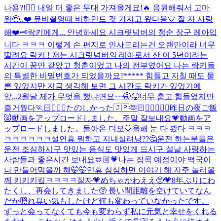
나용?!👌🏻 내일 더 좋은 무대 가져올게요!🔥 응원해줘서 고마
워🥹..❤️ 뮤비촬영때 비하인드 컷 가지고 왔다용🤍 잘 자 사랑
해❤️
🗝️락키에게... 안녕하세요 시크릿넘버의 청순 장군 레아입
니다 ㅋㅋㅋ 이렇게 손 편지로 인사드리는건 오랜만이라 너무
떨려요 락키 ! 저는 시크릿넘버의 레아로서 산 이 5년이라는
시간이 꿈만 같았고 청춘이었고 나의 전부였어요 나는 락키들
의 특별한 비밀번호가 되었을까요?***** 힘들고 지칠 때도 물
론 있었지만 지금 생각해 보면 그 시간도 락키가 있었기에
앞...
2월달 제가 무엇을 했냐면요~~🤭😝
너무 춥고 힘들었지만
즐거웠다🏃🏻🏃🏻‍♀️
たのしかった🇯🇵🫶🏻👩🏻‍❤️‍👩🏻
昨日の夜ご飯
🐷
動画をアップロードしました。
주말 잘보내요💗
動画をア
ップロードしました。
돌아온 디오🤍
올해 눈 다 봤다 ㅋㅋㅋ
ㅋㅋㅋㅋㅋㅋ
설연휴 뭐하고 지내실려낭??🤔운전 하는분들은
운전 조심하시구 맛있는 음식도 맛있게 드시구 설날 사랑하는
사람들과 좋은시간 보내요🫶🏻💗나는 집콕 예정이야 떡국이
나 만들어먹을까 해🤭🤭연휴 심심하면 이야기 해 자주 놀러올
께 키키키킼ㅋㅋㅋㅋ
잘자💗
めちゃかわええ🥺💗
8年ぶりにわ
たくし、再会してきました🥺 長い間距離を空けていてなん
だか照れ臭い気もしたけど何も変わっていなかったです。
ずっと会ってなくても今も変わらず私に元気と幸せをくれる