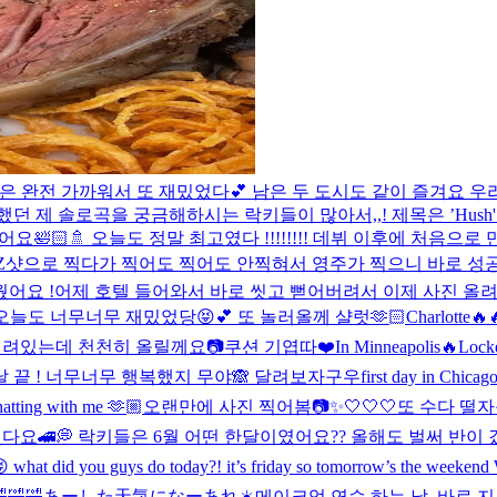
은 완전 가까워서 또 재밌었다💕 남은 두 도시도 같이 즐겨요 우리❤️
던 제 솔로곡을 궁금해하시는 락키들이 많아서,,! 제목은 ’Hush
어요🛀🏻🚿 오늘도 정말 최고였다 !!!!!!!! 데뷔 이후에 처
사진 MZ샷으로 찍다가 찍어도 찍어도 안찍혀서 영주가 찍으니 바로 성공
웠어요 !
어제 호텔 들어와서 바로 씻고 뻗어버려서 이제 사진 올려요
오늘도 너무너무 재밌었당😝💕 또 놀러올께 샬럿🫶🏻
Charlotte🔥
 밀려있는데 천천히 올릴께요📷
쿠션 기엽따❤️
In Minneapolis🔥
Locke
날 끝 ! 너무너무 행복했지 무야🙈 달려보자구우
first day in Chicag
hatting with me 🫶🏼
오랜만에 사진 찍어봄📷✨
🤍🤍🤍
또 수다 떨자
다요🚄💭 락키들은 6월 어떤 한달이였어요?? 올해도 벌써 반이 
s do today?! it’s friday so tomorrow’s the weekend WOO
🤣🤣
あーした天気になーあれ☀️
메이크업 연습 하는 날. 바로 지우