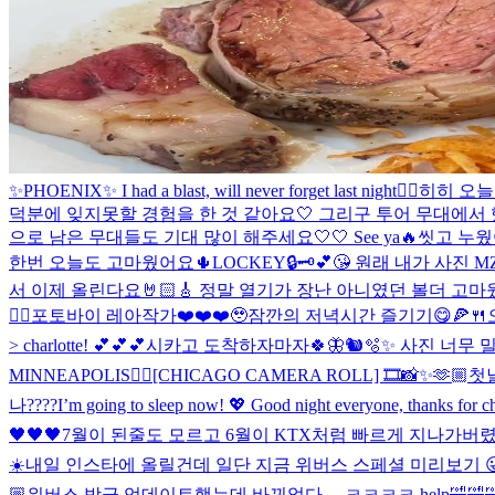
✨PHOENIX✨ I had a blast, will never forget last night❤️‍🔥
히히 오늘
덕분에 잊지못할 경험을 한 것 같아요🤍 그리구 투어 무대에서 했
으로 남은 무대들도 기대 많이 해주세요🤍🤍 See ya🔥
씻고 누웠
한번 오늘도 고마웠어요🌵
LOCKEY🔒🗝️💕😘 원래 내가 
서 이제 올린다요🤘🏻🎸 정말 열기가 장난 아니였던 볼더 고마
❤️‍🔥
포토바이 레아작가❤️❤️❤️🥹
잠깐의 저녁시간 즐기기😋🍕🍴
> charlotte! 💕💕💕
시카고 도착하자마자🍀🦋🐿️🫧✨ 사진 너무
MINNEAPOLIS❤️‍🔥
[CHICAGO CAMERA ROLL] 🎞️📸✨🫶🏼
첫
나????
I’m going to sleep now! 💖 Good night everyone, thanks for c
🖤🖤🖤
7월이 된줄도 모르고 6월이 KTX처럼 빠르게 지나가버렸
☀️
내일 인스타에 올릴건데 일단 지금 위버스 스페셜 미리보기 😜 what did you guy
🏼
위버스 방금 업데이트했는데 바뀌었다… ㅋㅋㅋㅋ help🤣🤣🤣