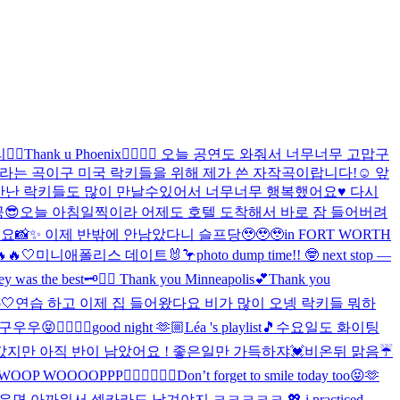
‍🔥
Thank u Phoenix🐦‍🔥🐦‍🔥 오늘 공연도 와줘서 너무너무 고맙구
'라는 곡이구 미국 락키들을 위해 제가 쓴 자작곡이랍니다!☺️ 앞
음으로 만난 락키들도 많이 만날수있어서 너무너무 행복했어요♥️ 다시
😎
오늘 아침일찍이라 어제도 호텔 도착해서 바로 잠 들어버려
📸✨ 이제 반밖에 안남았다니 슬프당🥹🥹🥹
in FORT WORTH
🔥🔥
🤍
미니애폴리스 데이트🐰🦩
photo dump time!! 🤓 next stop —
y was the best🗝️👍🏻 Thank you Minneapolis💕
Thank you
o🤍
연습 하고 이제 집 들어왔다요 비가 많이 오넹 락키들 뭐하
구우우😝
✌🏻✌🏻
good night 🫶🏼
Léa 's playlist🎵
수요일도 화이팅
갔지만 아직 반이 남았어요 ! 좋은일만 가득하쟈💓
비온뒤 맑음☔️
P WOOOOPPP❤️‍🔥❤️‍🔥❤️‍🔥
Don’t forget to smile today too😝🫶
면 아까워서 셀카라도 남겨야지 ㅋㅋㅋㅋㅋ 💖 i practiced