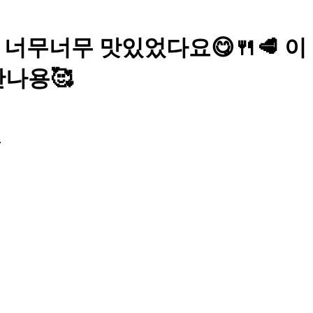
진짜 너무너무 맛있었다요😋🍴🥩 이
나용🥰
