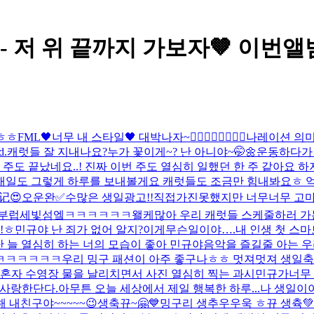
st - 저 위 끝까지 가보자🤎 이번앨범
 ㅎㅎ
FML🖤너무 내 스타일🖤 대박나자~❤️‍🔥❤️‍🔥❤️‍🔥❤️‍🔥
나레이션 의미
d.
캐럿들 잘 지내나요?
누가 꽃이게~? 난 아니야~🤭🌼
운동하다가 
 주도 끝났네요..! 진짜 이번 주도 열심히 일했던 한 주 같아요 
내일도 그렇게 하루를 보내볼게요 캐럿들도 조금만 힘내봐요ㅎ 억
记😍
오운완✅
수많은 생일광고!!직접가진못했지만 너무너무 고마워
…부럽
세빛섬엨ㅋㅋㅋㅋㅋㅋ왤케많아 우리 캐럿들 스케줄하러 가
!ㅎ
민규야 난 죄가 없어 알지?
이게무슨일이야….
내 인생 첫 스
난 늘 열심히 하는 너의 모습이 좋아 민규야
음악을 즐길줄 아는 우리
ㅋㅋㅋㅋㅋㅋㅋ
우리 밍구 패션이 아주 좋구나ㅎㅎ 멋져멋져 생일
 혼자 수영장 물을 날리치면서 사진 열심히 찍는 과시민규가너무 
 사랑한단다.아무튼 오늘 세상에서 제일 행복한 하루...
나 생일이이
내친구야~~~~~😉
생축뀨~🤗💙
밍구리 생추우우욱 ㅎ
뀨 생츅💚