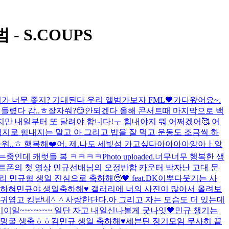
 - S.COUPS
가 너무 좋지? 기대된다 우리 앨범
가보자 FML🖤
가다왔어요~.
들렸다 감..ㅎ
잘자쒀?😏
안되겠다 올해 콘서트때 마지막으로 백
하지만 내일부터 또 달려야 합니다!ㅜ 힘내야지 뭐 어쩌겠어🥰 어
지로 힘내지는 말고 아 그리고 밥을 잘 먹고 운동도 조금씩 하
..ㅎ 행복해❤️
어. 제.
나도 세빛섬 가고싶다아아아아앙아ㅏ앙
는중인데 캐럿들 봄 ㅋㅋㅋㅋ
Photo uploaded.
너무너무 행복한 생
마트폰의 첫 영상 민규선배님의 오정반합 카운터 박자
난 고대 문
 민규형 생일 진심으로 축하해🥹🖤 feat.DK
이뿌다
웃기는 사
축하혀
민규야 생일축하해♥️ 갤러리에 너의 사진이 많아서 올려보
귀엽고 킹받네^_^ 사랑한단다.아 그리고 자는 모습도 더 있는데
이일~~~~~~~ 일단 자고 내일신나볼게 굿나잇🖤
민규 챙기는
밍굴 생축ㅎㅎ
김민규 생일 축하해♥️
세븐틴 정기모임 무사히 끝