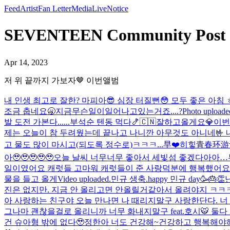
Feed
Artist
Fan Letter
Media
Live
Notice
SEVENTEEN Community Po
Apr 14, 2023
저 위 끝까지 가보자🤎 이번앨범
내 인생 최고로 잘한? 마피아😎 심장 터질뻔😳 모두 좋은 아침
조금 춥네요🥱
지금무슨일이일어나고있는거죠....?
Photo uploade
발 도전 가본다......
부석순 텐동 먹다🍤
🇨🇳잘하고올게요💎
이번
제는 오늘이 참 두려웠는데 끝나고 나니깐 아무것도 아니네🤟 
고 물도 많이 마시고(되도록 정수로)ㅋㅋㅋ...
早❤️
히힣
青春环游
아🥹🥹🥹🥹🥹
오늘 날씨 너무너무 좋아서 세빛섬 좋겠다아아
일이였어요 캐럿들 고마워 캐럿들이 준 사랑덕분에 행복했어요
물을 들고 올게
Video uploaded.
민규 생축.
happy 민규 day🥳🎂👏
진은 없지만. 지금 안 올리고면 안올릴거같아서 올려야지 ㅋ
아 사랑하는 친구야 오늘 만나면 나 때리지말구 사랑한단다. 너
그나마 괜찮을걸로 올리니까 너무 화내지말구 feat.호시🐯 둘다
건 슈아형 밖에 없다🥹
정한아 너도 건강해~
건강하고 행복해야해 