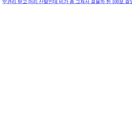
💛
관리 받고 머리 산발인데 비가 좀 그쳐서 걸을까 한 100보 