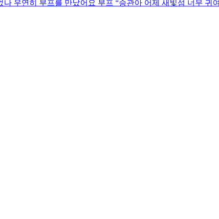
걸었나 우연히 부프를 만났어요 부프 “승관아 어제 새빛섬 너무 귀