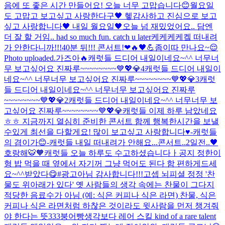
음에 또 좋은 시간 만들어요! 오늘 너무 고맙습니다😊
월요일
도 고맙고 보고싶고 사랑한다구🖤 헿
감사하고 진심으로 보고
싶고 사랑합니다🖤 내일 월요일🖤
오늘 넘 재밌었어요.. 담엔
더 잘 할 거임.. had so much fun. catch u later
케케케케켘 떠내려
가 안한다니까!!!
40분 뒤!!! 콘서트!❤🔥🖤💪
좀이따 만나요~😌
Photo uploaded.
가즈아🔥
캐럿들 드디어 내일이네요~^^ 너무너
무 보고싶어요 진짜루~~~~~~~~💙💖💎4
캐럿들 드디어 내일이
네요~^^ 너무너무 보고싶어요 진짜루~~~~~~~~💙💖💎3
캐럿
들 드디어 내일이네요~^^ 너무너무 보고싶어요 진짜루
~~~~~~~~💙💖💎2
캐럿들 드디어 내일이네요~^^ 너무너무 보
고싶어요 진짜루~~~~~~~~💙💖💎
캐럿들 이제 하루 남았네요
ㅎㅎ 지금까지 열심히 준비한 콘서트 함께 행복한시간을 보낼
수있게 최선을 다할게요! 많이 보고싶고 사랑합니다♥️-캐럿들
의 겸이가😊-
캐럿들 내일 떠내려가 안해요...
콘서트..2일전..🖤
호랑해🐯🧡
캐럿들 오늘 하루도 수고하셨습니다ㅏ
공지 정한이
형 밥 먹을 때 옆에서 자기꺼 그냥 먹어도 된다 함 편하게드세
요~^^
받았다😋#광고아님 감사합니다!!!
고셉 뇌피셜 정정 '찬
물도 위아래가 있다' 옛 사람들의 생각 속에는 찬물이 그다지
적당한 음료수가 아님 (예: 식은 커피나 식은 라면) 찬물, 식은
커피나 식은 라면처럼 하찮은 것이라도 윗사람을 먼저 챙겨줘
야 한다는 뜻
333
붕어빵
생각보다 레어 스킬 kind of a rare talent