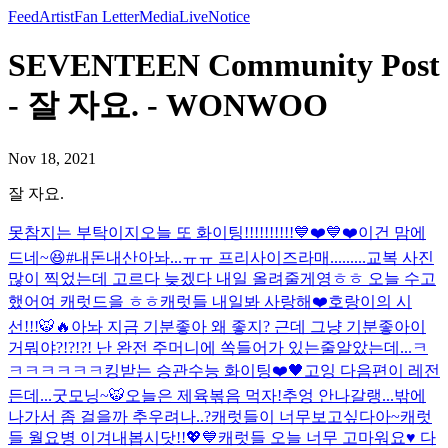
Feed
Artist
Fan Letter
Media
Live
Notice
SEVENTEEN Community Post
- 잘 자요. - WONWOO
Nov 18, 2021
잘 자요.
못참지는 부탁이지
오늘 또 화이팅!!!!!!!!!!💙❤️💙❤️
이건 맘에
드네~😆#내돈내산
아놔...ㅠㅠ 프리사이즈라매.........
교복 사진
많이 찍었는데 고르다 늦겠다 내일 올려줄게영ㅎㅎ 오늘 수고
했어여 캐럿드을 ㅎㅎ
캐럿들 내일봐 사랑해❤️
호랑이의 시
선!!!🐯🔥
아놔 지금 기분좋아 왜 좋지? 근데 그냥 기분좋아
이
거뭐야?!?!?! 난 완전 주머니에 쏙들어가 있는줄알았는데...ㅋ
ㅋㅋㅋㅋㅋㅋ
킹받는 승관
수능 화이팅❤️🖤
고잉 다음편이 레전
든데...
굿모닝~🐯
오늘은 제육볶음 먹자!
추엉 안나갈랭...
밖에
나가서 좀 걸을까 추우려나..?
캐럿들이 너무보고싶다아~
캐럿
들 월요병 이겨내봅시닷!!💖💙
캐럿들 오늘 너무 고마워요♥️ 다