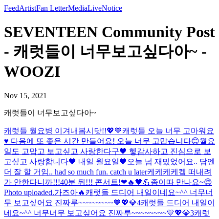
Feed
Artist
Fan Letter
Media
Live
Notice
SEVENTEEN Community Post
- 캐럿들이 너무보고싶다아~ -
WOOZI
Nov 15, 2021
캐럿들이 너무보고싶다아~
캐럿들 월요병 이겨내봅시닷!!💖💙
캐럿들 오늘 너무 고마워요
♥️ 다음에 또 좋은 시간 만들어요! 오늘 너무 고맙습니다😊
월요
일도 고맙고 보고싶고 사랑한다구🖤 헿
감사하고 진심으로 보
고싶고 사랑합니다🖤 내일 월요일🖤
오늘 넘 재밌었어요.. 담엔
더 잘 할 거임.. had so much fun. catch u later
케케케케켘 떠내려
가 안한다니까!!!
40분 뒤!!! 콘서트!❤🔥🖤💪
좀이따 만나요~😌
Photo uploaded.
가즈아🔥
캐럿들 드디어 내일이네요~^^ 너무너
무 보고싶어요 진짜루~~~~~~~~💙💖💎4
캐럿들 드디어 내일이
네요~^^ 너무너무 보고싶어요 진짜루~~~~~~~~💙💖💎3
캐럿