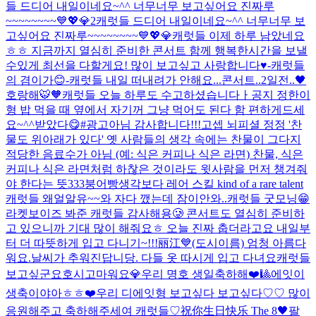
들 드디어 내일이네요~^^ 너무너무 보고싶어요 진짜루
~~~~~~~~💙💖💎2
캐럿들 드디어 내일이네요~^^ 너무너무 보
고싶어요 진짜루~~~~~~~~💙💖💎
캐럿들 이제 하루 남았네요
ㅎㅎ 지금까지 열심히 준비한 콘서트 함께 행복한시간을 보낼
수있게 최선을 다할게요! 많이 보고싶고 사랑합니다♥️-캐럿들
의 겸이가😊-
캐럿들 내일 떠내려가 안해요...
콘서트..2일전..🖤
호랑해🐯🧡
캐럿들 오늘 하루도 수고하셨습니다ㅏ
공지 정한이
형 밥 먹을 때 옆에서 자기꺼 그냥 먹어도 된다 함 편하게드세
요~^^
받았다😋#광고아님 감사합니다!!!
고셉 뇌피셜 정정 '찬
물도 위아래가 있다' 옛 사람들의 생각 속에는 찬물이 그다지
적당한 음료수가 아님 (예: 식은 커피나 식은 라면) 찬물, 식은
커피나 식은 라면처럼 하찮은 것이라도 윗사람을 먼저 챙겨줘
야 한다는 뜻
333
붕어빵
생각보다 레어 스킬 kind of a rare talent
캐럿들 왜얼알유~~
와 자다 깼는데 잠이안와..
캐럿들 굿모닝😁
라켓보이즈 봐준 캐럿들 감사해용🥲 콘서트도 열심히 준비하
고 있으니까 기대 많이 해줘요ㅎ 오늘 진짜 춥더라고요 내일부
터 더 따뜻하게 입고 다니기~!!!
丽江💙(도시이름) 엄청 아름다
워요.
날씨가 추워진답니당. 다들 옷 따시게 입고 다녀요
캐럿들
보고싶군요
호시
고마워요💎
우리 명호 생일축하해❤️🎱
에잇이
생축이야아ㅎㅎ❤️
우리 디에잇형 보고싶다 보고싶다♡♡ 많이
응원해주고 축하해주세여 캐럿들♡
祝你生日快乐 The 8🖤
팔