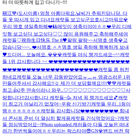
터 더 따뜻하게 입고 다니기~!!!
丽江💙(도시이름) 엄청 아름다워요.
날씨가 추워진답니당. 다
들 옷 따시게 입고 다녀요
캐럿들 보고싶군요
호시
고마워요💎
우리 명호 생일축하해❤️🎱
에잇이 생축이야아ㅎㅎ❤️
우리 디에
잇형 보고싶다 보고싶다♡♡ 많이 응원해주고 축하해주세여
캐럿들♡
祝你生日快乐 The 8🖤
팔랑 팔랑~~
서명호 생축
💎고
맙습니당~~~. ❤️
서명호 ㅅㅊ
명호 생일 축하해 행복하게 보내
🖤
드디어... 오늘에요. 💎💎💎
캐럿들 야식 챙겨드세요~^^
캐럿
들 1위 갑사합니다 >< ❤️❤️❤️❤️❤️❤️❤️❤️❤️❤️❤️❤️❤️❤️❤️❤️❤️
❤️❤️❤️❤️❤️❤️❤️❤️❤️❤️❤️❤️❤️❤️❤️❤️❤️❤️❤️❤️
캐럿들 좀 허전
하네요
캐럿들 오늘 너무 감동받았어요ㅠㅡㅠ 영광스러운 1위
만들어주셔서 감사해요!!☺️ 제가 더 보답할께요!!!!💖💙
캐럿들
최고.👍
2주 연속이라니 와우..♡♡♡♡♡♡♡♡♡♡♡♡♡사
랑합니다!!
감사합니다 캐럿들~🥳 저녁 꼭 챙겨드세요💕
캐럿
이 최고가 아닐리가 없잖어~
우왕 신기방기
캐럿들 우리..1등이
랭ㅎㅎㅎㅎㅎㅎㅎ
캐럿들 감사합니당❤️❤️❤️❤️❤️❤️❤️❤️ 힘내
서 콘서트 준비 더 열심히 할게용
캐럿들 간식먹었어요~?
캐럿
들 점심먹었어요~?
Photo uploaded.
캐러들아 다들 오늘은 떠내
려가 한번씩들어여ㅎㅎ
우리는 락스타야😎
GN💎
밴드 버전 락