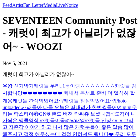
Feed
Artist
Fan Letter
Media
Live
Notice
SEVENTEEN Community Post
- 캐럿이 최고가 아닐리가 없잖
어~ - WOOZI
Nov 5, 2021
캐럿이 최고가 아닐리가 없잖어~
우왕 신기방기
캐럿들 우리..1등이랭ㅎㅎㅎㅎㅎㅎㅎ
캐럿들 감
사합니당❤️❤️❤️❤️❤️❤️❤️❤️ 힘내서 콘서트 준비 더 열심히 할
게용
캐럿들 간식먹었어요~?
캐럿들 점심먹었어요~?
Photo
uploaded.
캐러들아 다들 오늘은 떠내려가 한번씩들어여ㅎㅎ
우
리는 락스타야😎
GN💎
밴드 버전 락위쥬 보셨나엽~!
도겸아 내
가찍은 앵콜영상 캐럿들이올려달래앵
캐럿들 안녕?ㅎㅎ
그리
고 자존감 이야기 하고 나서 많은 캐럿분들이 좋은 말씀 많이
해주시고 걱정 해주셨는데 걱정 안하셔도 됩니다❤️ 우리 모두