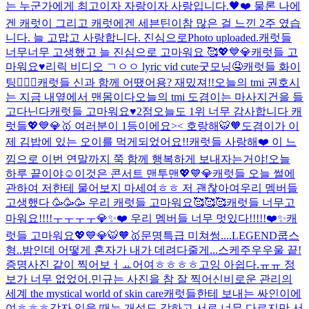
는 누군가에게 최고이자 자랑이자 사랑입니다.🖤❤️ 물론 나에
겐 캐럿이 그리고 캐럿에겐 세븐틴이
참 많은 걸 느낀 2주 였습
니다. 늘 고맙고 사랑합니다. 진심으로
Photo uploaded.
캐럿들
너무너무 고생했고 늘 진심으로 고마워요 🥰💖💙💎
캐럿들 고
마워요♥️
리릭 비디오 ㄱㅇㅇ lyric vid cute
굿모닝🤤
캐럿들 화이
팅❤️‍🔥🔥
캐럿들 신과 함께 어땠어용? 재밌져!!
오늘의 tmi 권호시
는 지금 내옆에서 맨몸이다
오늘의 tmi 도겸이는 마사지건을 들
고다닌다
캐럿들 고마워요♥️
2점
오늘도 1위 너무 감사합니다 캐
럿들💖💙💎🥇 여러분이 1등이에요>< 호랑해🐯🧡
도겸이가 이
제 김밥에 있는 오이를 먹게되었어요!!
캐럿들 사랑해❤️ 이 느
낌으로 이번 연말까지 쭉 함께 행복하게 보내자는거야!
오늘
하루 끝이야☺️
이것은 콘서트 맨투맨💖💙💎
캐럿들 오늘 썰에
관하여 저한테 물어보지 마세여ㅎㅎ 저 괜찮아여
우리 멤버들
고생했다 🥳🥳🥳 우리 캐럿들 고마워요🥰🥰🥰
캐럿들 너무고
마워요!!!!ㅜㅜㅜㅜ💎✨❤️ 우리 멤버들 너무 멋있다!!!!!❤️✨
캐
럿들 고마워요💖💙💎🐯🧡🥇
문명특급 미쳐썽....
LEGEND
쿱스
형..밤인데 어떻게 혼자가 내가 데려다줄게...
스케주우우울 끝!
증명사진 같이 찍어보ㅓㅛ어여ㅎㅎㅎㅎ
고잉 아쉽다.ㅠㅠ 정
보가 너무 없었어.
민규는 사진을 참 잘 찍어
신비로운 관리의
세계 the mystical world of skin care
캐럿들한테 보내는 싸인이에
여ㅎㅎㅎ
각자 있을 때는 개성도 강하고 서로 너무 다르지만 서