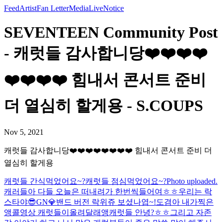
Feed
Artist
Fan Letter
Media
Live
Notice
SEVENTEEN Community Post
- 캐럿들 감사합니당❤️❤️❤️❤️
❤️❤️❤️❤️ 힘내서 콘서트 준비
더 열심히 할게용 - S.COUPS
Nov 5, 2021
캐럿들 감사합니당❤️❤️❤️❤️❤️❤️❤️❤️ 힘내서 콘서트 준비 더
열심히 할게용
캐럿들 간식먹었어요~?
캐럿들 점심먹었어요~?
Photo uploaded.
캐러들아 다들 오늘은 떠내려가 한번씩들어여ㅎㅎ
우리는 락
스타야😎
GN💎
밴드 버전 락위쥬 보셨나엽~!
도겸아 내가찍은
앵콜영상 캐럿들이올려달래앵
캐럿들 안녕?ㅎㅎ
그리고 자존