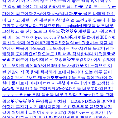
감 이야기 하고 나서 많은 캐럿분들이 좋은 말씀 많이 해주시
고 걱정 해주셨는데 걱정 안하셔도 됩니다❤️ 우리 모두는 누군
가에게 최고이자 자랑이자 사랑입니다.🖤❤️ 물론 나에겐 캐럿
이 그리고 캐럿에겐 세븐틴이
참 많은 걸 느낀 2주 였습니다. 늘
고맙고 사랑합니다. 진심으로
Photo uploaded.
캐럿들 너무너무
고생했고 늘 진심으로 고마워요 🥰💖💙💎
캐럿들 고마워요♥️
리
릭 비디오 ㄱㅇㅇ lyric vid cute
굿모닝🤤
캐럿들 화이팅❤️‍🔥🔥
캐럿
들 신과 함께 어땠어용? 재밌져!!
오늘의 tmi 권호시는 지금 내
옆에서 맨몸이다
오늘의 tmi 도겸이는 마사지건을 들고다닌다
캐럿들 고마워요♥️
2점
오늘도 1위 너무 감사합니다 캐럿들💖💙
💎🥇 여러분이 1등이에요>< 호랑해🐯🧡
도겸이가 이제 김밥에
있는 오이를 먹게되었어요!!
캐럿들 사랑해❤️ 이 느낌으로 이
번 연말까지 쭉 함께 행복하게 보내자는거야!
오늘 하루 끝이
야☺️
이것은 콘서트 맨투맨💖💙💎
캐럿들 오늘 썰에관하여 저
한테 물어보지 마세여ㅎㅎ 저 괜찮아여
우리 멤버들 고생했다
🥳🥳🥳 우리 캐럿들 고마워요🥰🥰🥰
캐럿들 너무고마워요!!!!
ㅜㅜㅜㅜ💎✨❤️ 우리 멤버들 너무 멋있다!!!!!❤️✨
캐럿들 고마
워요💖💙💎🐯🧡🥇
문명특급 미쳐썽....
LEGEND
쿱스형..밤인데
어떻게 혼자가 내가 데려다줄게...
스케주우우울 끝!
증명사진
같이 찍어보ㅓㅛ어여ㅎㅎㅎㅎ
고잉 아쉽다.ㅠㅠ 정보가 너무
없었어.
민규는 사진을 참 잘 찍어
신비로운 관리의 세계 the