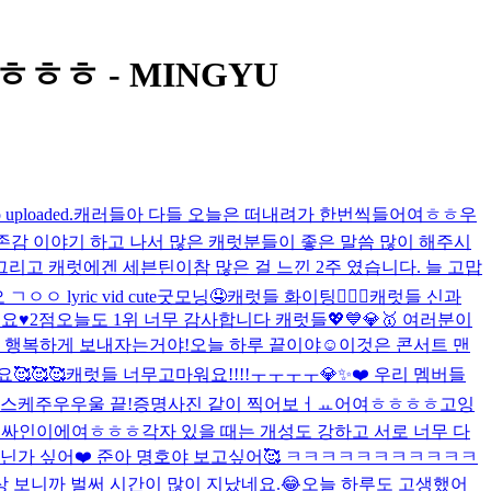
ㅎㅎㅎㅎ - MINGYU
 uploaded.
캐러들아 다들 오늘은 떠내려가 한번씩들어여ㅎㅎ
우
존감 이야기 하고 나서 많은 캐럿분들이 좋은 말씀 많이 해주시
 그리고 캐럿에겐 세븐틴이
참 많은 걸 느낀 2주 였습니다. 늘 고맙
ㅇㅇ lyric vid cute
굿모닝🤤
캐럿들 화이팅❤️‍🔥🔥
캐럿들 신과
요♥️
2점
오늘도 1위 너무 감사합니다 캐럿들💖💙💎🥇 여러분이
께 행복하게 보내자는거야!
오늘 하루 끝이야☺️
이것은 콘서트 맨
🥰🥰🥰
캐럿들 너무고마워요!!!!ㅜㅜㅜㅜ💎✨❤️ 우리 멤버들
스케주우우울 끝!
증명사진 같이 찍어보ㅓㅛ어여ㅎㅎㅎㅎ
고잉
 싸인이에여ㅎㅎㅎ
각자 있을 때는 개성도 강하고 서로 너무 다
아닌가 싶어❤️ 준아 명호야 보고싶어🥰 ㅋㅋㅋㅋㅋㅋㅋㅋㅋㅋㅋ
 보니까 벌써 시간이 많이 지났네요.😂
오늘 하루도 고생했어