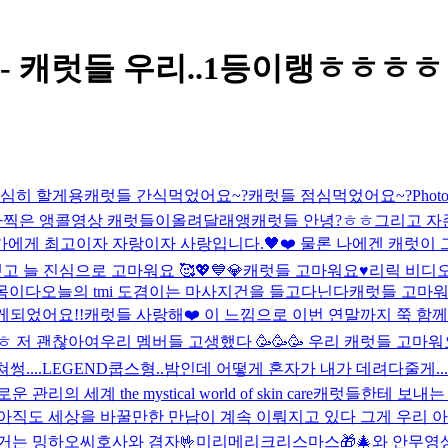
ost - 캐럿들 우리..1등이랭ㅎㅎㅎ
 열심히 할게용
캐럿들 간식먹었어요~?
캐럿들 점심먹었어요~?
Photo
가찍은 앵콜영상 캐럿들이올려달래앵
캐럿들 안녕?ㅎㅎ
그리고 자
가에게 최고이자 자랑이자 사랑입니다.🖤❤️ 물론 나에겐 캐럿이
 늘 진심으로 고마워요 🥰💖💙💎
캐럿들 고마워요♥️
리릭 비디오 ㄱ
맨몸이다
오늘의 tmi 도겸이는 마사지건을 들고다닌다
캐럿들 고마워
게되었어요!!
캐럿들 사랑해❤️ 이 느낌으로 이번 연말까지 쭉 함
ㅎ 저 괜찮아여
우리 멤버들 고생했다 🥳🥳🥳 우리 캐럿들 고마워요
....
LEGEND
쿱스형..밤인데 어떻게 혼자가 내가 데려다줄게...
 관리의 세계 the mystical world of skin care
캐럿들한테 보내는
 아직도 세상을 바꿀만한 만남이 계속 이뤄지고 있다 그게 우리 
 거는 밍하오씨
호사와 겸자🤟
미리메리크리스마스🎁🎄
와 안무영상