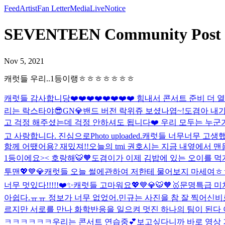
Feed
Artist
Fan Letter
Media
Live
Notice
SEVENTEEN Community P
Nov 5, 2021
캐럿들 우리..1등이랭ㅎㅎㅎㅎㅎㅎㅎ
캐럿들 감사합니당❤️❤️❤️❤️❤️❤️❤️❤️ 힘내서 콘서트 준비 더
리는 락스타야😎
GN💎
밴드 버전 락위쥬 보셨나엽~!
도겸아 내
고 걱정 해주셨는데 걱정 안하셔도 됩니다❤️ 우리 모두는 누군
고 사랑합니다. 진심으로
Photo uploaded.
캐럿들 너무너무 고생했고
함께 어땠어용? 재밌져!!
오늘의 tmi 권호시는 지금 내옆에서 
1등이에요>< 호랑해🐯🧡
도겸이가 이제 김밥에 있는 오이를 먹
투맨💖💙💎
캐럿들 오늘 썰에관하여 저한테 물어보지 마세여ㅎ
너무 멋있다!!!!!❤️✨
캐럿들 고마워요💖💙💎🐯🧡🥇
문명특급 미쳐썽
아쉽다.ㅠㅠ 정보가 너무 없었어.
민규는 사진을 참 잘 찍어
신비로운
르지만 서로를 만나 화학반응을 일으켜 멋진 하나의 팀이 된다
ㅋㅋㅋㅋㅋㅋ
우리는 콘서트 연습중💕
보고싶다니까 바로 영상