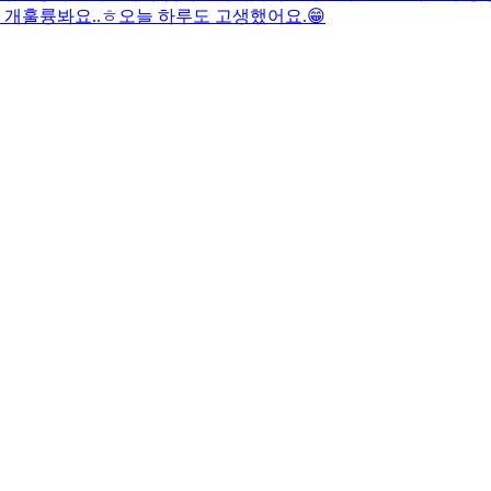
 개훌륭봐요..ㅎ
오늘 하루도 고생했어요.😁